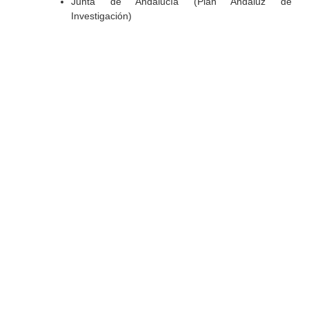
Junta de Andalucía (Plan Andaluz de
Investigación)