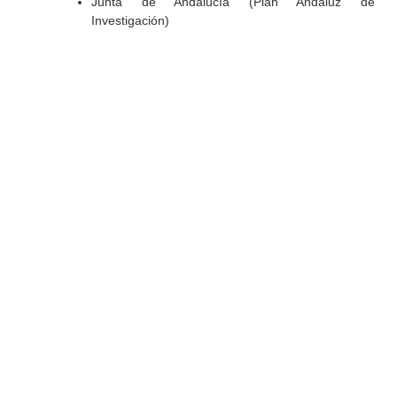
Junta de Andalucía (Plan Andaluz de
Investigación)