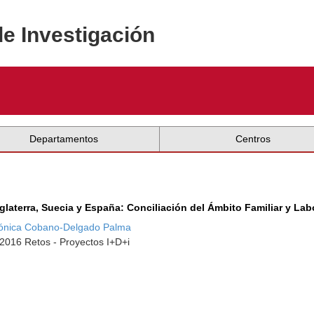
de Investigación
Departamentos
Centros
nglaterra, Suecia y España: Conciliación del Ámbito Familiar y Lab
ónica Cobano-Delgado Palma
-2016 Retos - Proyectos I+D+i