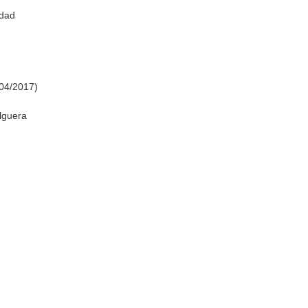
idad
/04/2017)
lguera