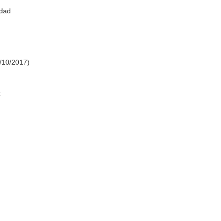
idad
/10/2017)
z