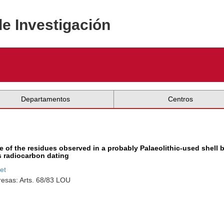
de Investigación
Departamentos
Centros
e of the residues observed in a probably Palaeolithic-used shell
s radiocarbon dating
et
esas: Arts. 68/83 LOU