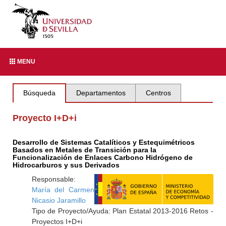
MENU
Búsqueda
Departamentos
Centros
Proyecto I+D+i
Desarrollo de Sistemas Catalíticos y Estequimétricos
Basados en Metales de Transición para la
Funcionalización de Enlaces Carbono Hidrógeno de
Hidrocarburos y sus Derivados
Responsable:
María del Carmen
Nicasio Jaramillo
Tipo de Proyecto/Ayuda: Plan Estatal 2013-2016 Retos -
Proyectos I+D+i