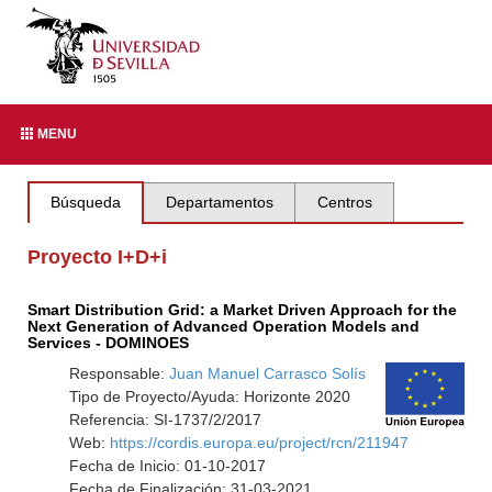
MENU
Búsqueda
Departamentos
Centros
Proyecto I+D+i
Smart Distribution Grid: a Market Driven Approach for the
Next Generation of Advanced Operation Models and
Services - DOMINOES
Responsable:
Juan Manuel Carrasco Solís
Tipo de Proyecto/Ayuda: Horizonte 2020
Referencia: SI-1737/2/2017
Web:
https://cordis.europa.eu/project/rcn/211947
Fecha de Inicio: 01-10-2017
Fecha de Finalización: 31-03-2021