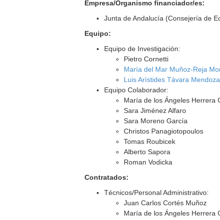
Empresa/Organismo financiador/es:
Junta de Andalucía (Consejería de 
Equipo:
Equipo de Investigación:
Pietro Cornetti
María del Mar Muñoz-Reja Mo
Luis Arístides Távara Mendoz
Equipo Colaborador:
María de los Ángeles Herrera G
Sara Jiménez Alfaro
Sara Moreno García
Christos Panagiotopoulos
Tomas Roubicek
Alberto Sapora
Roman Vodicka
Contratados:
Técnicos/Personal Administrativo:
Juan Carlos Cortés Muñoz
María de los Ángeles Herrera 