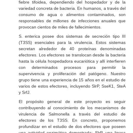
fiebre tifoidea, dependiendo del hospedador y de la
variedad concreta de bacteria. En humanos, a través del
consumo de agua o alimentos contaminados, son
responsables de millones de infecciones anuales que
provocan cientos de miles de fallecimientos.
S. enterica
posee dos sistemas de secreción tipo III
(T3SS) esenciales para la virulencia. Estos sistemas
secretan alrededor de 40 proteínas denominadas
efectores. Los efectores se translocan desde la bacteria
hasta la célula hospedadora eucariótica y allí interfieren
con determinados procesos para permitir la
supervivencia y proliferación del patógeno. Nuestro
grupo tiene una experiencia de 15 años en el estudio de
varios de estos efectores, incluyendo SlrP, SseK1, SteA
y SrfJ.
El propósito general de este proyecto es seguir
contribuyendo al conocimiento de los mecanismos de
virulencia de
Salmonella
a través del estudio de
efectores de los T3SS. En concreto, proponemos
profundizar en el estudio de dos efectores que poseen
una actividad enzimática demostrada: SlrP, una ligasa