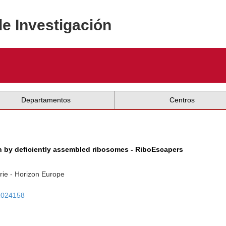
de Investigación
Departamentos
Centros
n by deficiently assembled ribosomes - RiboEscapers
rie - Horizon Europe
01024158