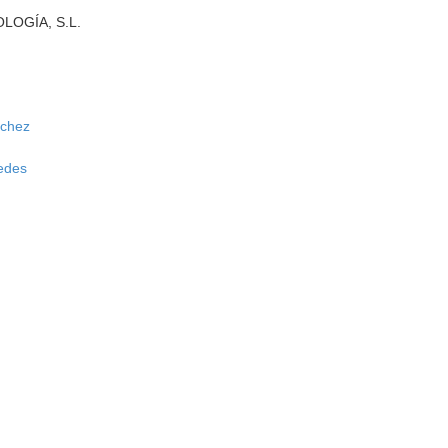
OGÍA, S.L.
nchez
redes