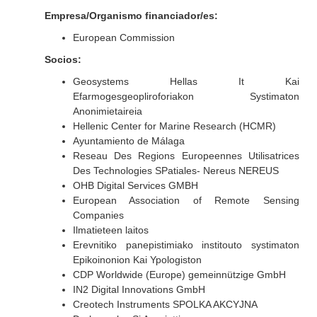
Empresa/Organismo financiador/es:
European Commission
Socios:
Geosystems Hellas It Kai
Efarmogesgeopliroforiakon Systimaton
Anonimietaireia
Hellenic Center for Marine Research (HCMR)
Ayuntamiento de Málaga
Reseau Des Regions Europeennes Utilisatrices
Des Technologies SPatiales- Nereus NEREUS
OHB Digital Services GMBH
European Association of Remote Sensing
Companies
Ilmatieteen laitos
Erevnitiko panepistimiako institouto systimaton
Epikoinonion Kai Ypologiston
CDP Worldwide (Europe) gemeinnützige GmbH
IN2 Digital Innovations GmbH
Creotech Instruments SPOLKA AKCYJNA