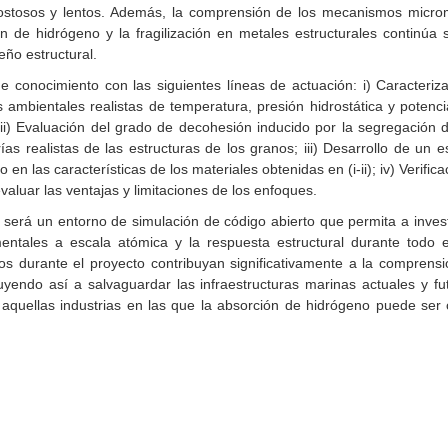
costosos y lentos. Además, la comprensión de los mecanismos micr
 de hidrógeno y la fragilización en metales estructurales continúa si
seño estructural.
e conocimiento con las siguientes líneas de actuación: i) Caracteriz
s ambientales realistas de temperatura, presión hidrostática y potenci
ii) Evaluación del grado de decohesión inducido por la segregación 
as realistas de las estructuras de los granos; iii) Desarrollo de u
o en las características de los materiales obtenidas en (i-ii); iv) Verif
valuar las ventajas y limitaciones de los enfoques.
n será un entorno de simulación de código abierto que permita a invest
entales a escala atómica y la respuesta estructural durante todo 
s durante el proyecto contribuyan significativamente a la comprensió
uyendo así a salvaguardar las infraestructuras marinas actuales y f
aquellas industrias en las que la absorción de hidrógeno puede ser c