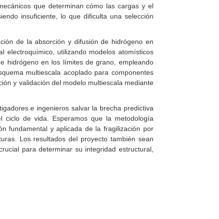
omecánicos que determinan cómo las cargas y el
endo insuficiente, lo que dificulta una selección
ación de la absorción y difusión de hidrógeno en
al electroquímico, utilizando modelos atomísticos
de hidrógeno en los límites de grano, empleando
n esquema multiescala acoplado para componentes
icación y validación del modelo multiescala mediante
igadores e ingenieros salvar la brecha predictiva
el ciclo de vida. Esperamos que la metodología
n fundamental y aplicada de la fragilización por
uturas. Los resultados del proyecto también sean
rucial para determinar su integridad estructural,