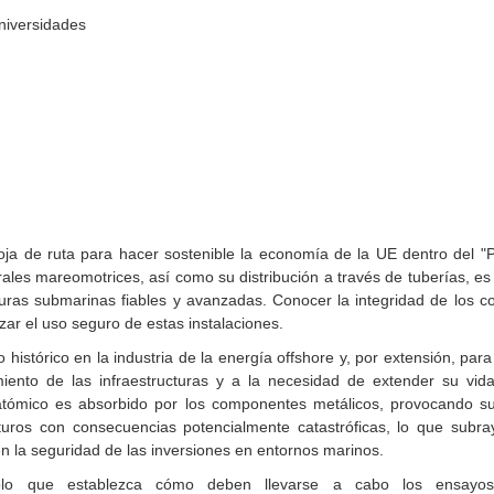
Universidades
a de ruta para hacer sostenible la economía de la UE dentro del "
les mareomotrices, así como su distribución a través de tuberías, es
cturas submarinas fiables y avanzadas. Conocer la integridad de los 
izar el uso seguro de estas instalaciones.
o histórico en la industria de la energía offshore y, por extensión, par
ento de las infraestructuras y a la necesidad de extender su vida
tómico es absorbido por los componentes metálicos, provocando su d
uros con consecuencias potencialmente catastróficas, lo que subra
en la seguridad de las inversiones en entornos marinos.
olo que establezca cómo deben llevarse a cabo los ensayos d