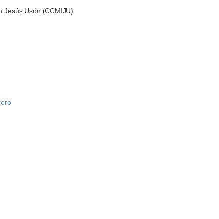
ón Jesús Usón (CCMIJU)
rero