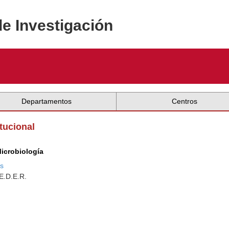
de Investigación
Departamentos
Centros
itucional
icrobiología
os
.E.D.E.R.