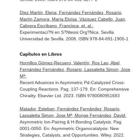
Díez Martín, Elena, Fernández Fernández, Rosario,
Martín Zamora, María Eloísa, Vázquez Cabello, Juan,
Cabrera Escribano, Francisca, et. al.:
Experimentaci?N en S?Ntesis Org?Nica. Sevilla.
Universidad de Sevilla. 2008. ISBN 978-84-691-1905-1
Capítulos en Libros
Hornillos Gómez-Recuero, Valentín, Ros Lao, Abel,
Fernández Fernández, Rosario, Lassaletta Simon, Jose
Mª:
Recent Advances in Asymmetric Pd-Catalyzed Cross-
Coupling Reactions. Pag. 137-179.
En: Comprehensive
Chirality
. Elsevier Ltd. 2023. ISBN 9780080951683
Matador, Esteban, Fernández Fernández, Rosario,
Lassaletta Simon, Jose Mª, Monge Fernández, David:
Asymmetric Ion-Pairing & H-Bonding Catalysis. Pag.
0001-0050.
En: Asymmetric Organocatalysis: New
Strategies, Catalysts, and Opportunities
. Wiley. 2022.