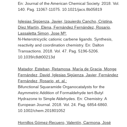
En: Journal of the American Chemical Society
. 2018. Vol.
140. Pag. 11067-11075. 10.1021/jacs.8b05819
Iglesias Sigüenza, Javier, Izquierdo Cancho, Cristina,
Díez Martín, Elena, Fernández Fernández, Rosario,
Lassaletta Simon, Jose Mª:
N-Heterotricyclic cationic carbene ligands. Synthesis,
reactivity and coordination chemistry.
En: Dalton
Transactions
. 2018. Vol. 47. Pag. 5196-5206.
10.1039/c8dt00213d
Matador, Esteban, Retamosa, María de Gracia, Monge
Fernández, David, Iglesias Sigüenza, Javier, Fernández
Fernández, Rosario, et. al.:
Bifunctional Squaramide Organocatalysts for the
Asymmetric Addition of Formaldehyde tert-Butyl
Hydrazone to Simple Aldehydes.
En: Chemistry: A
European Journal
. 2018. Vol. 24. Pag. 6854-6860.
10.1002/chem.201801052
Hornillos Gómez-Recuero, Valentín, Carmona, José