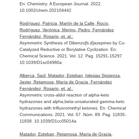
En: Chemistry: A European Journal
. 2022.
10.1002/chem.202104442
Rodríguez, Patricia, Martín de la Calle, Rocío,
Rodríguez, Verónica, Merino, Pedro, Fernández
Fernández, Rosario, et. al.:
Asymmetric Synthesis of Dibenzo[b,d]azepines by Cu-
Catalyzed Reductive or Borylative Cyclization.
En:
Chemical Science
. 2021. Vol. 12. Pag. 15291-15297.
10.1039/D1sc04980a
Alberca, Saúl, Matador, Esteban, Iglesias Sigüenza,
Javier, Retamosa, María de Gracia, Fernández
Fernández, Rosario, et. al.:
Asymmetric cross-aldol reaction of alpha-keto
hydrazones and alpha,beta-unsaturated gamma-keto
hydrazones with trifluoromethyl ketones.
En: Chemical
Communications
. 2021. Vol. 57. Núm. 89. Pag. 11835-
11838. 10.1039/D1cc05014a
Matador, Esteban, Retamosa, María de Gracia,