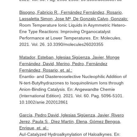
Bisogno, Fabricio R., Fernández Fernández, Rosario,
Lassaletta Simon, Jose Mª, De Gonzalo Calvo, Gonzalo:
Room Temperature Ionic Liquids in Asymmetric Hetero-
Ene Type Reactions: Improving Organocatalyst
Performance at Lower Temperatures.
En: Molecules
.
2021. Vol. 26. 10.3390/molecules26020355
Matador, Esteban, Iglesias Sigüenza, Javier, Monge
Fernández, David, Merino, Pedro, Fernández
Fernández, Rosario, et. al.:
Enantio- and Diastereoselective Nucleophilic Addition of
N-tert-Butylhydrazones to Isoquinolinium Ions through
Anion-Binding Catalysis.
En: Angewandte Chemie
(International Edition)
. 2021. Vol. 60. Pag. 5096-5101.
10.1002/anie.202012861
García, Pedro David, Iglesias Sigüenza, Javier, Rivero
Jerez, Paula S., Díez Martín, Elena, Gómez Bengoa,
Enrique, et. al.:
AuI-Catalyzed Hydroalkynylation of Haloalkynes.
En: