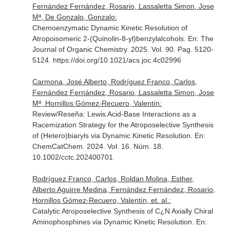
Fernández Fernández, Rosario, Lassaletta Simon, Jose
Mª, De Gonzalo, Gonzalo:
Chemoenzymatic Dynamic Kinetic Resolution of
Atropoisomeric 2-(Quinolin-8-yl)benzylalcohols.
En: The
Journal of Organic Chemistry
. 2025. Vol. 90. Pag. 5120-
5124. https://doi.org/10.1021/acs.joc.4c02996
Carmona, José Alberto, Rodríguez Franco, Carlos,
Fernández Fernández, Rosario, Lassaletta Simon, Jose
Mª, Hornillos Gómez-Recuero, Valentín:
Review/Reseña: Lewis Acid-Base Interactions as a
Racemization Strategy for the Atroposelective Synthesis
of (Hetero)biaryls via Dynamic Kinetic Resolution.
En:
ChemCatChem
. 2024. Vol. 16. Núm. 18.
10.1002/cctc.202400701
Rodríguez Franco, Carlos, Roldan Molina, Esther,
Alberto Aguirre Medina, Fernández Fernández, Rosario,
Hornillos Gómez-Recuero, Valentín, et. al.:
Catalytic Atroposelective Synthesis of C¿N Axially Chiral
Aminophosphines via Dynamic Kinetic Resolution.
En: