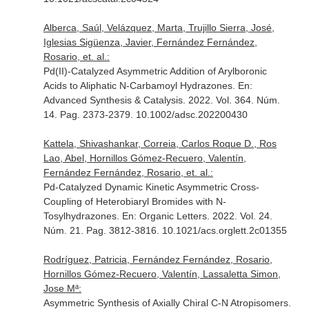
Alberca, Saúl, Velázquez, Marta, Trujillo Sierra, José,
Iglesias Sigüenza, Javier, Fernández Fernández,
Rosario, et. al.:
Pd(II)-Catalyzed Asymmetric Addition of Arylboronic
Acids to Aliphatic N-Carbamoyl Hydrazones.
En:
Advanced Synthesis & Catalysis
. 2022. Vol. 364. Núm.
14. Pag. 2373-2379. 10.1002/adsc.202200430
Kattela, Shivashankar, Correia, Carlos Roque D., Ros
Lao, Abel, Hornillos Gómez-Recuero, Valentín,
Fernández Fernández, Rosario, et. al.:
Pd-Catalyzed Dynamic Kinetic Asymmetric Cross-
Coupling of Heterobiaryl Bromides with N-
Tosylhydrazones.
En: Organic Letters
. 2022. Vol. 24.
Núm. 21. Pag. 3812-3816. 10.1021/acs.orglett.2c01355
Rodríguez, Patricia, Fernández Fernández, Rosario,
Hornillos Gómez-Recuero, Valentín, Lassaletta Simon,
Jose Mª:
Asymmetric Synthesis of Axially Chiral C-N Atropisomers.