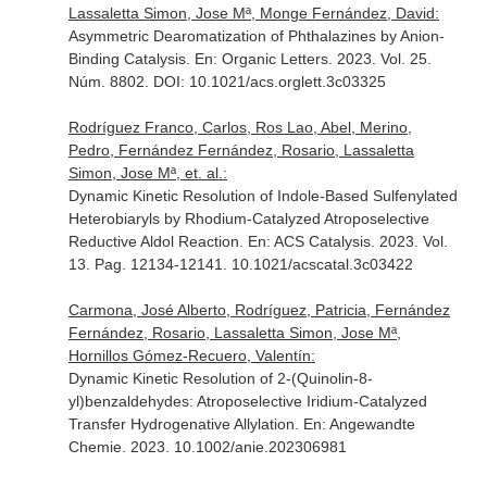
Lassaletta Simon, Jose Mª, Monge Fernández, David:
Asymmetric Dearomatization of Phthalazines by Anion-
Binding Catalysis.
En: Organic Letters
. 2023. Vol. 25.
Núm. 8802. DOI: 10.1021/acs.orglett.3c03325
Rodríguez Franco, Carlos, Ros Lao, Abel, Merino,
Pedro, Fernández Fernández, Rosario, Lassaletta
Simon, Jose Mª, et. al.:
Dynamic Kinetic Resolution of Indole-Based Sulfenylated
Heterobiaryls by Rhodium-Catalyzed Atroposelective
Reductive Aldol Reaction.
En: ACS Catalysis
. 2023. Vol.
13. Pag. 12134-12141. 10.1021/acscatal.3c03422
Carmona, José Alberto, Rodríguez, Patricia, Fernández
Fernández, Rosario, Lassaletta Simon, Jose Mª,
Hornillos Gómez-Recuero, Valentín:
Dynamic Kinetic Resolution of 2-(Quinolin-8-
yl)benzaldehydes: Atroposelective Iridium-Catalyzed
Transfer Hydrogenative Allylation.
En: Angewandte
Chemie
. 2023. 10.1002/anie.202306981