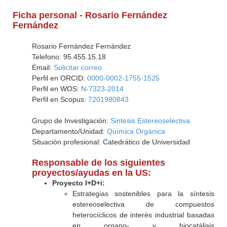
Ficha personal - Rosario Fernández
Fernández
Rosario Fernández Fernández
Telefono: 95.455.15.18
Email:
Solicitar correo
Perfil en ORCID:
0000-0002-1755-1525
Perfil en WOS:
N-7323-2014
Perfil en Scopus:
7201980843
Grupo de Investigación:
Sintesis Estereoselectiva
Departamento/Unidad:
Química Orgánica
Situación profesional: Catedrático de Universidad
Responsable de los siguientes
proyectos/ayudas en la US:
Proyecto I+D+i:
Estrategias sostenibles para la síntesis
estereoselectiva de compuestos
heterocíclicos de interés industrial basadas
en organo- y biocatálisis