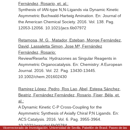
Fernández, Rosario, et. al.:
Synthesis of IAN-type N,N-Ligands via Dynamic Kinetic
Asymmetric Buchwald-Hartwig Amination.
En: Journal of
the American Chemical Society
. 2016. Vol. 138. Pag.
12053-12056. 10.1021/jacs.6b07972
Retamosa, M. G., Matador, Esteban, Monge Fernández,
David, Lassaletta Simon, Jose Mª, Fernández
Fernández, Rosario:
Review/Reseña: Hydrazones as Singular Reagents in
Asymmetric Organocatalysis.
En: Chemistry: A European
Journal
. 2016. Vol. 22. Pag. 13430-13445.
10.1002/chem.201602430
Ramirez López, Pedro, Ros Lao, Abel, Estepa Sánchez,
Beatriz, Fernández Fernández, Rosario, Fiser, Béla, et.
al.:
A Dynamic Kinetic C-P Cross-Coupling for the
Asymmetric Synthesis of Axially Chiral P,N Ligands.
En:
ACS Catalysis
. 2016. Vol. 6. Pag. 3955-3964.
10.1021/acscatal.6b00784
Vicerrectorado de Investigación. Universidad de Sevilla. Pabellón de Brasil. Paseo de las