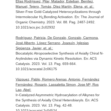
Elías Rodríguez, Pilar, Matador, Esteban, Benítez,
Manuel, Tejero, Tomás, Díez Martín, Elena, et. al.:
Silver-Free Gold-Catalyzed Heterocyclizations through
Intermolecular H¿Bonding Activation.
En: The Journal of
Organic Chemistry
. 2023. Vol. 88. Pag. 2487-2492.
10.1021/acs.joc.2c02932
Rodríguez, Patricia, De Gonzalo, Gonzalo, Carmona,
José Alberto, López Serrano, Joaquín, Iglesias
Sigüenza, Javier, et. al.:
Biocatalytic Atroposelective Synthesis of Axially Chiral N-
Arylindoles via Dynamic Kinetic Resolution.
En: ACS
Catalysis
. 2023. Vol. 13. Pag. 659-664.
10.1021/acscatal.2c06175
Vázquez, Pablo, Romero Arenas, Antonio, Fernández
Fernández, Rosario, Lassaletta Simon, Jose Mª, Ros
Lao, Abel:
Ir-Catalyzed Asymmetric Hydroarylation of Alkynes for
the Synthesis of Axially Chiral Heterobiaryls.
En: ACS
Catalysis
. 2023. Vol. 13. Pag. 42-48.
10.1021/acscatal.2c04524