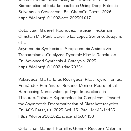
Bioreduction of beta-ketosulfides Using Deep Eutectic
Solvents as Cosolvents.
En: ChemCatChem
. 2026.
https://doi.org/10.1002/cctc.202501617
Coto, Juan Manuel, Rodríguez, Patricia, Heckmann,
Christian M., Paul, Caroline E., López Serrano, Joaquín,
et. al.:
Asymmetric Synthesis of Atropisomeric Amines via
Transaminase-Catalyzed Dynamic Kinetic Resolution.
En: Advanced Synthesis & Catalysis
. 2025.
https://doi.org/10.1002/adsc.70254
Velázquez, Marta, Elías Rodríguez, Pilar, Tejero, Tomás,
Fernández Fernández, Rosario, Merino, Pedro, et. al.:
Harnessing Noncovalent pi-Type Interactions in
Thiourea-Chloride Supramolecular Complexes: Toward
the Asymmetric Dearomatization of Diazaheterocycles.
En: ACS Catalysis
. 2025. Vol. 15. Pag. 14443-14455.
https://doi.org/10.1021/acscatal.5c04438
Coto, Juan Manuel, Hornillos Gómez-Recuero, Valentín,