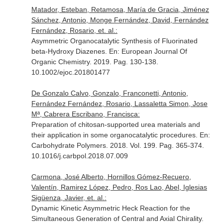
Matador, Esteban, Retamosa, María de Gracia, Jiménez
Sánchez, Antonio, Monge Fernández, David, Fernández
Fernández, Rosario, et. al.:
Asymmetric Organocatalytic Synthesis of Fluorinated
beta-Hydroxy Diazenes.
En: European Journal Of
Organic Chemistry
. 2019. Pag. 130-138.
10.1002/ejoc.201801477
De Gonzalo Calvo, Gonzalo, Franconetti, Antonio,
Fernández Fernández, Rosario, Lassaletta Simon, Jose
Mª, Cabrera Escribano, Francisca:
Preparation of chitosan-supported urea materials and
their application in some organocatalytic procedures.
En:
Carbohydrate Polymers
. 2018. Vol. 199. Pag. 365-374.
10.1016/j.carbpol.2018.07.009
Carmona, José Alberto, Hornillos Gómez-Recuero,
Valentín, Ramirez López, Pedro, Ros Lao, Abel, Iglesias
Sigüenza, Javier, et. al.:
Dynamic Kinetic Asymmetric Heck Reaction for the
Simultaneous Generation of Central and Axial Chirality.