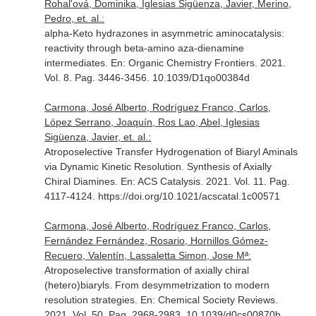
Rohal'ová, Dominika, Iglesias Sigüenza, Javier, Merino,
Pedro, et. al.:
alpha-Keto hydrazones in asymmetric aminocatalysis:
reactivity through beta-amino aza-dienamine
intermediates.
En: Organic Chemistry Frontiers
. 2021.
Vol. 8. Pag. 3446-3456. 10.1039/D1qo00384d
Carmona, José Alberto, Rodríguez Franco, Carlos,
López Serrano, Joaquín, Ros Lao, Abel, Iglesias
Sigüenza, Javier, et. al.:
Atroposelective Transfer Hydrogenation of Biaryl Aminals
via Dynamic Kinetic Resolution. Synthesis of Axially
Chiral Diamines.
En: ACS Catalysis
. 2021. Vol. 11. Pag.
4117-4124. https://doi.org/10.1021/acscatal.1c00571
Carmona, José Alberto, Rodríguez Franco, Carlos,
Fernández Fernández, Rosario, Hornillos Gómez-
Recuero, Valentín, Lassaletta Simon, Jose Mª:
Atroposelective transformation of axially chiral
(hetero)biaryls. From desymmetrization to modern
resolution strategies.
En: Chemical Society Reviews
.
2021. Vol. 50. Pag. 2968-2983. 10.1039/d0cs00870b