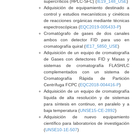
supercríticos (HPLC-SFC) (
IE19_148_USE
)
Adquisición de equipamiento destinado a
control y estudios mecanísticos y cinéticos
de reacciones orgánicas mediante técnicas
espectroscópicas (
EQC2019-005433-P
)
Cromatógrafo de gases de dos canales
ambos con detector FID para uso en
cromatografía quiral (
IE17_5850_USE
)
Adquisición de un equipo de cromatografía
de Gases con detectores FID y Masas y
sistemas de cromatografía FLASH/LC
complementados con un sistema de
Cromatografía Rápida de Partición
Centrífuga FCPC (
EQC2018-004416-P
)
Adquisición de un equipo de cromatografía
líquida de alta resolución y de sistemas
para síntesis en continuo, en paralelo y a
baja temperatura (
UNSE15-CE-2892
)
Adquisición de nuevo equipamiento
científico para laboratorios de investigación
(
UNSE10-1E-507
)