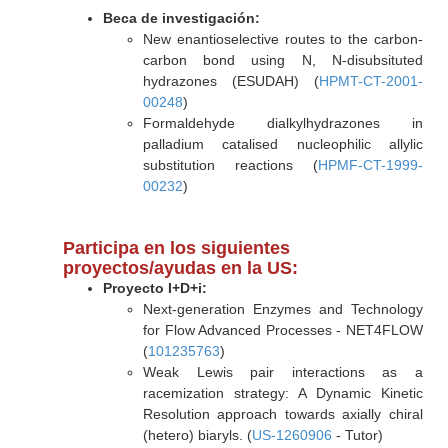
Beca de investigación:
New enantioselective routes to the carbon-
carbon bond using N, N-disubsituted
hydrazones (ESUDAH) (
HPMT-CT-2001-
00248
)
Formaldehyde dialkylhydrazones in
palladium catalised nucleophilic allylic
substitution reactions (
HPMF-CT-1999-
00232
)
Participa en los siguientes
proyectos/ayudas en la US:
Proyecto I+D+i:
Next-generation Enzymes and Technology
for Flow Advanced Processes - NET4FLOW
(
101235763
)
Weak Lewis pair interactions as a
racemization strategy: A Dynamic Kinetic
Resolution approach towards axially chiral
(hetero) biaryls. (
US-1260906
- Tutor)