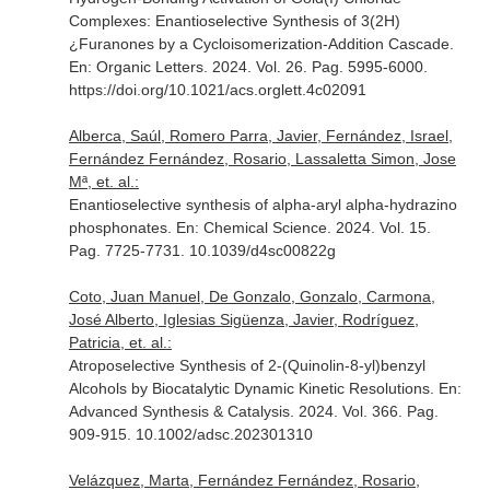
Complexes: Enantioselective Synthesis of 3(2H)
¿Furanones by a Cycloisomerization-Addition Cascade.
En: Organic Letters
. 2024. Vol. 26. Pag. 5995-6000.
https://doi.org/10.1021/acs.orglett.4c02091
Alberca, Saúl, Romero Parra, Javier, Fernández, Israel,
Fernández Fernández, Rosario, Lassaletta Simon, Jose
Mª, et. al.:
Enantioselective synthesis of alpha-aryl alpha-hydrazino
phosphonates.
En: Chemical Science
. 2024. Vol. 15.
Pag. 7725-7731. 10.1039/d4sc00822g
Coto, Juan Manuel, De Gonzalo, Gonzalo, Carmona,
José Alberto, Iglesias Sigüenza, Javier, Rodríguez,
Patricia, et. al.:
Atroposelective Synthesis of 2-(Quinolin-8-yl)benzyl
Alcohols by Biocatalytic Dynamic Kinetic Resolutions.
En:
Advanced Synthesis & Catalysis
. 2024. Vol. 366. Pag.
909-915. 10.1002/adsc.202301310
Velázquez, Marta, Fernández Fernández, Rosario,