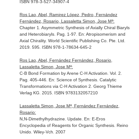
ISBN 978-3-527-34907-4
Ros Lao, Abel, Ramirez López, Pedro, Fernández
Fernández, Rosario, Lassaletta Simon, Jose Mª:
Chapter 1. Asymmetric Synthesis of Axially Chiral Biaryls
and Heterobiaryls. Pag. 1-97.
En: Atropisomerism and
Axial Chirality
. World Scientific Publishing Co. Pte. Ltd.
2019. 595. ISBN 978-1-78634-645-2
Ros Lao, Abel, Fernández Fernández, Rosario,
Lassaletta Simon, Jose Mª:
C-B Bond Formation by Arene C-H Activation. Vol. 2.
Pag. 405-446.
En: Science of Synthesis. Catalytic
Transformations via C-H Activation 2
. Georg Thieme
Verlag KG. 2015. ISBN 9783132057210
Lassaletta Simon, Jose Mª, Fernández Fernández,
Rosario:
N,N-Dimethylhydrazine. Update.
En: E-Eros
Encyclopedia of Reagents for Organic Synthesis
. Reino
Unido. Wiley-Vch. 2007