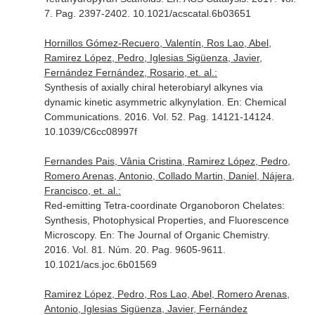
7. Pag. 2397-2402. 10.1021/acscatal.6b03651
Hornillos Gómez-Recuero, Valentín, Ros Lao, Abel,
Ramirez López, Pedro, Iglesias Sigüenza, Javier,
Fernández Fernández, Rosario, et. al.:
Synthesis of axially chiral heterobiaryl alkynes via
dynamic kinetic asymmetric alkynylation.
En: Chemical
Communications
. 2016. Vol. 52. Pag. 14121-14124.
10.1039/C6cc08997f
Fernandes Pais, Vânia Cristina, Ramirez López, Pedro,
Romero Arenas, Antonio, Collado Martin, Daniel, Nájera,
Francisco, et. al.:
Red-emitting Tetra-coordinate Organoboron Chelates:
Synthesis, Photophysical Properties, and Fluorescence
Microscopy.
En: The Journal of Organic Chemistry
.
2016. Vol. 81. Núm. 20. Pag. 9605-9611.
10.1021/acs.joc.6b01569
Ramirez López, Pedro, Ros Lao, Abel, Romero Arenas,
Antonio, Iglesias Sigüenza, Javier, Fernández