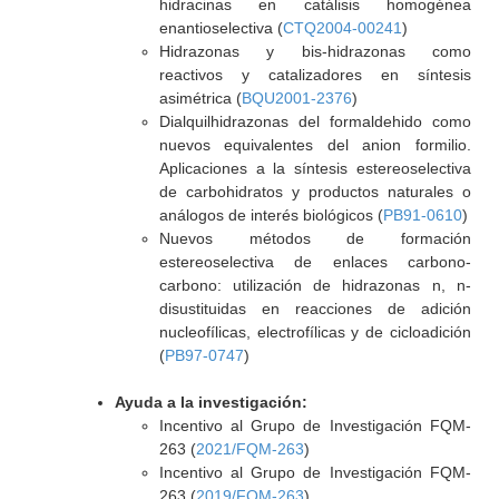
hidracinas en catálisis homogénea
enantioselectiva (
CTQ2004-00241
)
Hidrazonas y bis-hidrazonas como
reactivos y catalizadores en síntesis
asimétrica (
BQU2001-2376
)
Dialquilhidrazonas del formaldehido como
nuevos equivalentes del anion formilio.
Aplicaciones a la síntesis estereoselectiva
de carbohidratos y productos naturales o
análogos de interés biológicos (
PB91-0610
)
Nuevos métodos de formación
estereoselectiva de enlaces carbono-
carbono: utilización de hidrazonas n, n-
disustituidas en reacciones de adición
nucleofílicas, electrofílicas y de cicloadición
(
PB97-0747
)
Ayuda a la investigación:
Incentivo al Grupo de Investigación FQM-
263 (
2021/FQM-263
)
Incentivo al Grupo de Investigación FQM-
263 (
2019/FQM-263
)