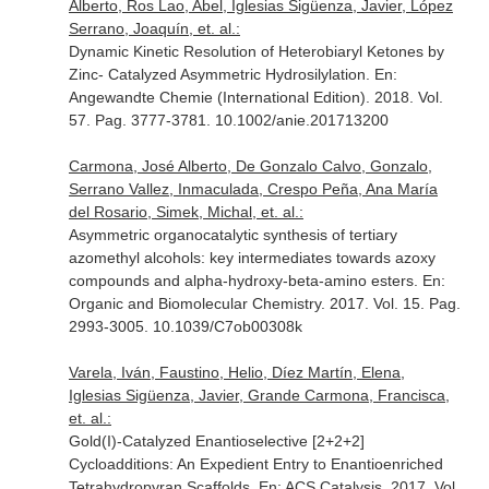
Alberto, Ros Lao, Abel, Iglesias Sigüenza, Javier, López
Serrano, Joaquín, et. al.:
Dynamic Kinetic Resolution of Heterobiaryl Ketones by
Zinc- Catalyzed Asymmetric Hydrosilylation.
En:
Angewandte Chemie (International Edition)
. 2018. Vol.
57. Pag. 3777-3781. 10.1002/anie.201713200
Carmona, José Alberto, De Gonzalo Calvo, Gonzalo,
Serrano Vallez, Inmaculada, Crespo Peña, Ana María
del Rosario, Simek, Michal, et. al.:
Asymmetric organocatalytic synthesis of tertiary
azomethyl alcohols: key intermediates towards azoxy
compounds and alpha-hydroxy-beta-amino esters.
En:
Organic and Biomolecular Chemistry
. 2017. Vol. 15. Pag.
2993-3005. 10.1039/C7ob00308k
Varela, Iván, Faustino, Helio, Díez Martín, Elena,
Iglesias Sigüenza, Javier, Grande Carmona, Francisca,
et. al.:
Gold(I)-Catalyzed Enantioselective [2+2+2]
Cycloadditions: An Expedient Entry to Enantioenriched
Tetrahydropyran Scaffolds.
En: ACS Catalysis
. 2017. Vol.