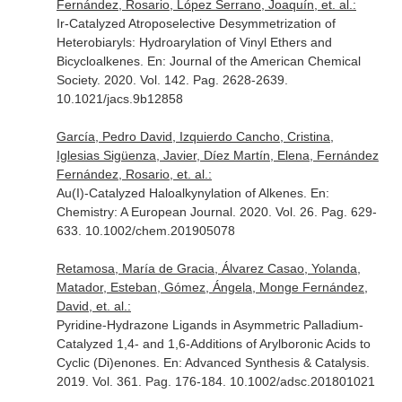
Fernández, Rosario, López Serrano, Joaquín, et. al.:
Ir-Catalyzed Atroposelective Desymmetrization of
Heterobiaryls: Hydroarylation of Vinyl Ethers and
Bicycloalkenes.
En: Journal of the American Chemical
Society
. 2020. Vol. 142. Pag. 2628-2639.
10.1021/jacs.9b12858
García, Pedro David, Izquierdo Cancho, Cristina,
Iglesias Sigüenza, Javier, Díez Martín, Elena, Fernández
Fernández, Rosario, et. al.:
Au(I)-Catalyzed Haloalkynylation of Alkenes.
En:
Chemistry: A European Journal
. 2020. Vol. 26. Pag. 629-
633. 10.1002/chem.201905078
Retamosa, María de Gracia, Álvarez Casao, Yolanda,
Matador, Esteban, Gómez, Ángela, Monge Fernández,
David, et. al.:
Pyridine-Hydrazone Ligands in Asymmetric Palladium-
Catalyzed 1,4- and 1,6-Additions of Arylboronic Acids to
Cyclic (Di)enones.
En: Advanced Synthesis & Catalysis
.
2019. Vol. 361. Pag. 176-184. 10.1002/adsc.201801021