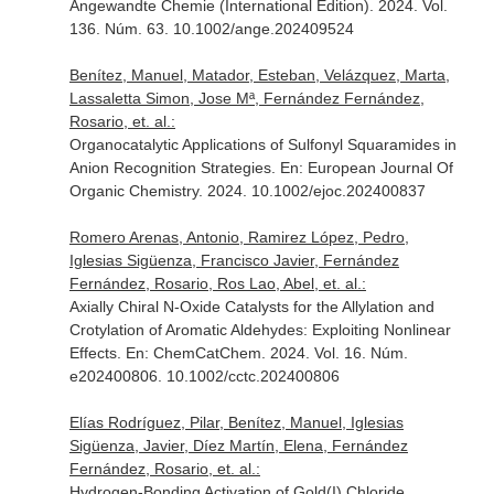
Angewandte Chemie (International Edition)
. 2024. Vol.
136. Núm. 63. 10.1002/ange.202409524
Benítez, Manuel, Matador, Esteban, Velázquez, Marta,
Lassaletta Simon, Jose Mª, Fernández Fernández,
Rosario, et. al.:
Organocatalytic Applications of Sulfonyl Squaramides in
Anion Recognition Strategies.
En: European Journal Of
Organic Chemistry
. 2024. 10.1002/ejoc.202400837
Romero Arenas, Antonio, Ramirez López, Pedro,
Iglesias Sigüenza, Francisco Javier, Fernández
Fernández, Rosario, Ros Lao, Abel, et. al.:
Axially Chiral N-Oxide Catalysts for the Allylation and
Crotylation of Aromatic Aldehydes: Exploiting Nonlinear
Effects.
En: ChemCatChem
. 2024. Vol. 16. Núm.
e202400806. 10.1002/cctc.202400806
Elías Rodríguez, Pilar, Benítez, Manuel, Iglesias
Sigüenza, Javier, Díez Martín, Elena, Fernández
Fernández, Rosario, et. al.:
Hydrogen-Bonding Activation of Gold(I) Chloride