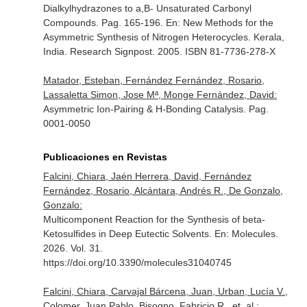
Dialkylhydrazones to a,B- Unsaturated Carbonyl
Compounds. Pag. 165-196.
En: New Methods for the
Asymmetric Synthesis of Nitrogen Heterocycles
. Kerala,
India. Research Signpost. 2005. ISBN 81-7736-278-X
Matador, Esteban, Fernández Fernández, Rosario,
Lassaletta Simon, Jose Mª, Monge Fernández, David:
Asymmetric Ion-Pairing & H-Bonding Catalysis. Pag.
0001-0050
Publicaciones en Revistas
Falcini, Chiara, Jaén Herrera, David, Fernández
Fernández, Rosario, Alcántara, Andrés R., De Gonzalo,
Gonzalo:
Multicomponent Reaction for the Synthesis of beta-
Ketosulfides in Deep Eutectic Solvents.
En: Molecules
.
2026. Vol. 31.
https://doi.org/10.3390/molecules31040745
Falcini, Chiara, Carvajal Bárcena, Juan, Urban, Lucía V.,
Colomer, Juan Pablo, Bisogno, Fabricio R., et. al.: