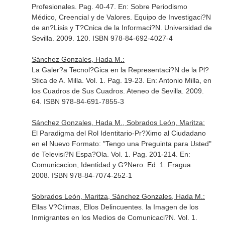
Profesionales. Pag. 40-47.
En: Sobre Periodismo
Médico, Creencial y de Valores
. Equipo de Investigaci?N
de an?Lisis y T?Cnica de la Informaci?N. Universidad de
Sevilla. 2009. 120. ISBN 978-84-692-4027-4
Sánchez Gonzales, Hada M.:
La Galer?a Tecnol?Gica en la Representaci?N de la Pl?
Stica de A. Milla. Vol. 1. Pag. 19-23.
En: Antonio Milla, en
los Cuadros de Sus Cuadros
. Ateneo de Sevilla. 2009.
64. ISBN 978-84-691-7855-3
Sánchez Gonzales, Hada M., Sobrados León, Maritza:
El Paradigma del Rol Identitario-Pr?Ximo al Ciudadano
en el Nuevo Formato: "Tengo una Preguinta para Usted"
de Televisi?N Espa?Ola. Vol. 1. Pag. 201-214.
En:
Comunicacion, Identidad y G?Nero
. Ed. 1. Fragua.
2008. ISBN 978-84-7074-252-1
Sobrados León, Maritza, Sánchez Gonzales, Hada M.:
Ellas V?Ctimas, Ellos Delincuentes. la Imagen de los
Inmigrantes en los Medios de Comunicaci?N. Vol. 1.