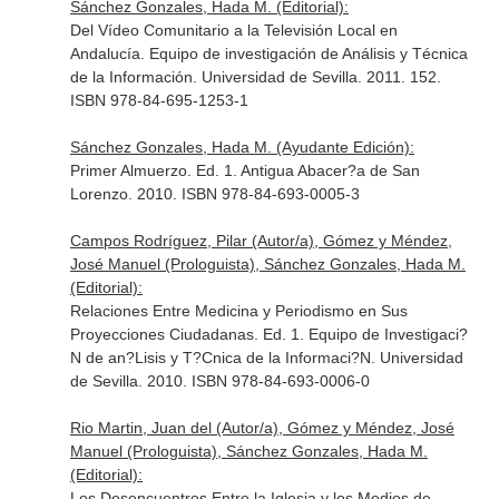
Sánchez Gonzales, Hada M. (Editorial):
Del Vídeo Comunitario a la Televisión Local en
Andalucía. Equipo de investigación de Análisis y Técnica
de la Información. Universidad de Sevilla. 2011. 152.
ISBN 978-84-695-1253-1
Sánchez Gonzales, Hada M. (Ayudante Edición):
Primer Almuerzo. Ed. 1. Antigua Abacer?a de San
Lorenzo. 2010. ISBN 978-84-693-0005-3
Campos Rodríguez, Pilar (Autor/a), Gómez y Méndez,
José Manuel (Prologuista), Sánchez Gonzales, Hada M.
(Editorial):
Relaciones Entre Medicina y Periodismo en Sus
Proyecciones Ciudadanas. Ed. 1. Equipo de Investigaci?
N de an?Lisis y T?Cnica de la Informaci?N. Universidad
de Sevilla. 2010. ISBN 978-84-693-0006-0
Rio Martin, Juan del (Autor/a), Gómez y Méndez, José
Manuel (Prologuista), Sánchez Gonzales, Hada M.
(Editorial):
Los Desencuentros Entre la Iglesia y los Medios de