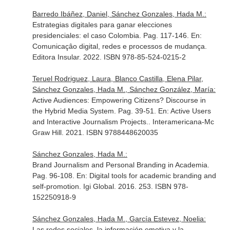
Barredo Ibáñez, Daniel, Sánchez Gonzales, Hada M.:
Estrategias digitales para ganar elecciones
presidenciales: el caso Colombia. Pag. 117-146.
En:
Comunicaçâo digital, redes e processos de mudança
.
Editora Insular. 2022. ISBN 978-85-524-0215-2
Teruel Rodriguez, Laura, Blanco Castilla, Elena Pilar,
Sánchez Gonzales, Hada M., Sánchez González, María:
Active Audiences: Empowering Citizens? Discourse in
the Hybrid Media System. Pag. 39-51.
En: Active Users
and Interactive Journalism Projects.
. Interamericana-Mc
Graw Hill. 2021. ISBN 9788448620035
Sánchez Gonzales, Hada M.:
Brand Journalism and Personal Branding in Academia.
Pag. 96-108.
En: Digital tools for academic branding and
self-promotion
. Igi Global. 2016. 253. ISBN 978-
152250918-9
Sánchez Gonzales, Hada M., García Estevez, Noelia:
Las redes sociales, la información emotiva y la