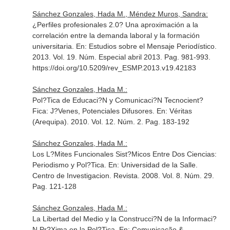
Sánchez Gonzales, Hada M., Méndez Muros, Sandra:
¿Perfiles profesionales 2.0? Una aproximación a la
correlación entre la demanda laboral y la formación
universitaria.
En: Estudios sobre el Mensaje Periodístico
.
2013. Vol. 19. Núm. Especial abril 2013. Pag. 981-993.
https://doi.org/10.5209/rev_ESMP.2013.v19.42183
Sánchez Gonzales, Hada M.:
Pol?Tica de Educaci?N y Comunicaci?N Tecnocient?
Fica: J?Venes, Potenciales Difusores.
En: Véritas
(Arequipa)
. 2010. Vol. 12. Núm. 2. Pag. 183-192
Sánchez Gonzales, Hada M.:
Los L?Mites Funcionales Sist?Micos Entre Dos Ciencias:
Periodismo y Pol?Tica.
En: Universidad de la Salle.
Centro de Investigacion. Revista
. 2008. Vol. 8. Núm. 29.
Pag. 121-128
Sánchez Gonzales, Hada M.:
La Libertad del Medio y la Construcci?N de la Informaci?
N Pr?Xima en la Pol?Tica.
En: Comunicação &