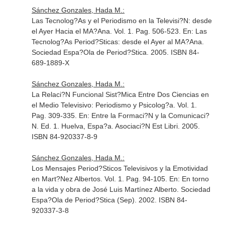
Sánchez Gonzales, Hada M.:
Las Tecnolog?As y el Periodismo en la Televisi?N: desde
el Ayer Hacia el MA?Ana. Vol. 1. Pag. 506-523.
En: Las
Tecnolog?As Period?Sticas: desde el Ayer al MA?Ana
.
Sociedad Espa?Ola de Period?Stica. 2005. ISBN 84-
689-1889-X
Sánchez Gonzales, Hada M.:
La Relaci?N Funcional Sist?Mica Entre Dos Ciencias en
el Medio Televisivo: Periodismo y Psicolog?a. Vol. 1.
Pag. 309-335.
En: Entre la Formaci?N y la Comunicaci?
N
. Ed. 1. Huelva, Espa?a. Asociaci?N Est Libri. 2005.
ISBN 84-920337-8-9
Sánchez Gonzales, Hada M.:
Los Mensajes Period?Sticos Televisivos y la Emotividad
en Mart?Nez Albertos. Vol. 1. Pag. 94-105.
En: En torno
a la vida y obra de José Luis Martínez Alberto
. Sociedad
Espa?Ola de Period?Stica (Sep). 2002. ISBN 84-
920337-3-8