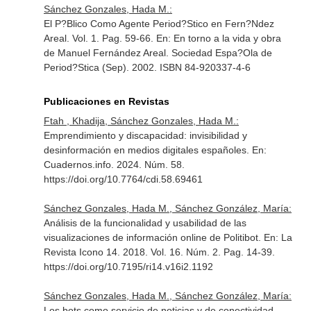
Sánchez Gonzales, Hada M.:
El P?Blico Como Agente Period?Stico en Fern?Ndez
Areal. Vol. 1. Pag. 59-66.
En: En torno a la vida y obra
de Manuel Fernández Areal
. Sociedad Espa?Ola de
Period?Stica (Sep). 2002. ISBN 84-920337-4-6
Publicaciones en Revistas
Ftah , Khadija, Sánchez Gonzales, Hada M.:
Emprendimiento y discapacidad: invisibilidad y
desinformación en medios digitales españoles.
En:
Cuadernos.info
. 2024. Núm. 58.
https://doi.org/10.7764/cdi.58.69461
Sánchez Gonzales, Hada M., Sánchez González, María:
Análisis de la funcionalidad y usabilidad de las
visualizaciones de información online de Politibot.
En: La
Revista Icono 14
. 2018. Vol. 16. Núm. 2. Pag. 14-39.
https://doi.org/10.7195/ri14.v16i2.1192
Sánchez Gonzales, Hada M., Sánchez González, María:
Los bots como servicio de noticias y de conectividad