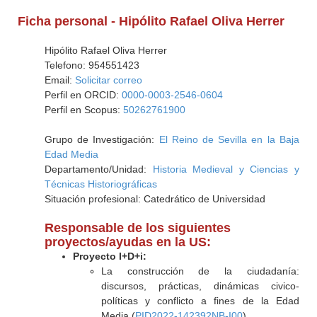
Ficha personal - Hipólito Rafael Oliva Herrer
Hipólito Rafael Oliva Herrer
Telefono: 954551423
Email:
Solicitar correo
Perfil en ORCID:
0000-0003-2546-0604
Perfil en Scopus:
50262761900
Grupo de Investigación:
El Reino de Sevilla en la Baja
Edad Media
Departamento/Unidad:
Historia Medieval y Ciencias y
Técnicas Historiográficas
Situación profesional: Catedrático de Universidad
Responsable de los siguientes
proyectos/ayudas en la US:
Proyecto I+D+i:
La construcción de la ciudadanía:
discursos, prácticas, dinámicas civico-
políticas y conflicto a fines de la Edad
Media (
PID2022-142392NB-I00
)