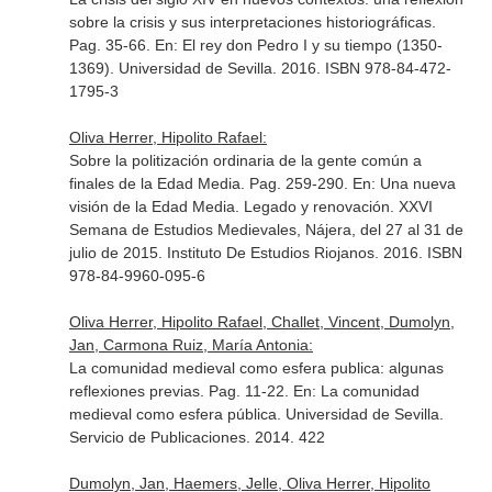
sobre la crisis y sus interpretaciones historiográficas.
Pag. 35-66.
En: El rey don Pedro I y su tiempo (1350-
1369)
. Universidad de Sevilla. 2016. ISBN 978-84-472-
1795-3
Oliva Herrer, Hipolito Rafael:
Sobre la politización ordinaria de la gente común a
finales de la Edad Media. Pag. 259-290.
En: Una nueva
visión de la Edad Media. Legado y renovación. XXVI
Semana de Estudios Medievales, Nájera, del 27 al 31 de
julio de 2015
. Instituto De Estudios Riojanos. 2016. ISBN
978-84-9960-095-6
Oliva Herrer, Hipolito Rafael, Challet, Vincent, Dumolyn,
Jan, Carmona Ruiz, María Antonia:
La comunidad medieval como esfera publica: algunas
reflexiones previas. Pag. 11-22.
En: La comunidad
medieval como esfera pública
. Universidad de Sevilla.
Servicio de Publicaciones. 2014. 422
Dumolyn, Jan, Haemers, Jelle, Oliva Herrer, Hipolito