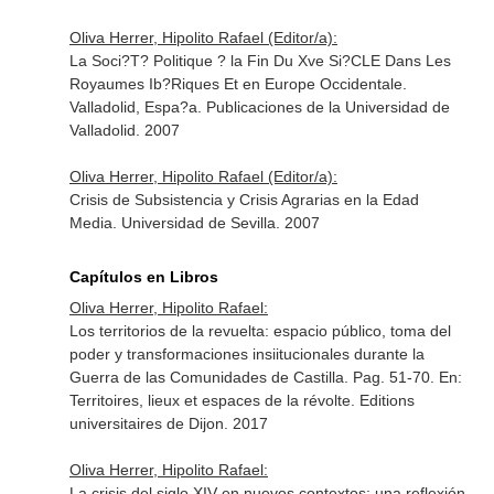
Oliva Herrer, Hipolito Rafael (Editor/a):
La Soci?T? Politique ? la Fin Du Xve Si?CLE Dans Les
Royaumes Ib?Riques Et en Europe Occidentale.
Valladolid, Espa?a. Publicaciones de la Universidad de
Valladolid. 2007
Oliva Herrer, Hipolito Rafael (Editor/a):
Crisis de Subsistencia y Crisis Agrarias en la Edad
Media. Universidad de Sevilla. 2007
Capítulos en Libros
Oliva Herrer, Hipolito Rafael:
Los territorios de la revuelta: espacio público, toma del
poder y transformaciones insiitucionales durante la
Guerra de las Comunidades de Castilla. Pag. 51-70.
En:
Territoires, lieux et espaces de la révolte
. Editions
universitaires de Dijon. 2017
Oliva Herrer, Hipolito Rafael:
La crisis del siglo XIV en nuevos contextos: una reflexión