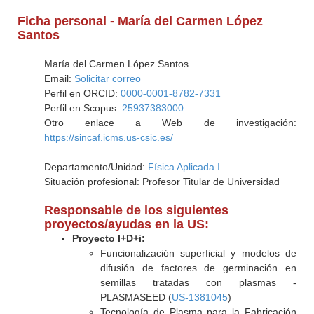
Ficha personal - María del Carmen López
Santos
María del Carmen López Santos
Email:
Solicitar correo
Perfil en ORCID:
0000-0001-8782-7331
Perfil en Scopus:
25937383000
Otro enlace a Web de investigación:
https://sincaf.icms.us-csic.es/
Departamento/Unidad:
Física Aplicada I
Situación profesional: Profesor Titular de Universidad
Responsable de los siguientes
proyectos/ayudas en la US:
Proyecto I+D+i:
Funcionalización superficial y modelos de
difusión de factores de germinación en
semillas tratadas con plasmas -
PLASMASEED (
US-1381045
)
Tecnología de Plasma para la Fabricación