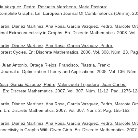
rcia Vazquez, Pedro, Revuelta Marchena, Maria Pastora:
 Complete Graphs.
En: European Journal Of Combinatorics (Online)
. 20
rtin, Dianez Martinez, Ana Rosa, Garcia Vazquez, Pedro, Marcote Ord
timal Extraconnectivity in Graphs.
En: Discrete Mathematics
. 2008. Vol
rtin, Dianez Martinez, Ana Rosa, Garcia Vazquez, Pedro:
hortest Cycles.
En: Discrete Mathematics
. 2008. Vol. 308. Núm. 23. Pa
uan Antonio, Ortega Riejos, Francisco, Plastria, Frank:
 Journal of Optimization Theory and Applications
. 2008. Vol. 136. Núm
Rosa, Garcia Vazquez, Pedro, Valenzuela Tripodoro, Juan Carlos:
s.
En: Discrete Mathematics
. 2007. Vol. 307. Núm. 11-12. Pag. 1276-1
rtin, Dianez Martinez, Ana Rosa, Garcia Vazquez, Pedro, Marcote Ord
r.
En: Discrete Mathematics
. 2007. Vol. 307. Núm. 2. Pag. 155-162
rtin, Dianez Martinez, Ana Rosa, Garcia Vazquez, Pedro, Marcote Ord
nnectivity in Graphs With Given Girth.
En: Discrete Mathematics
. 2007