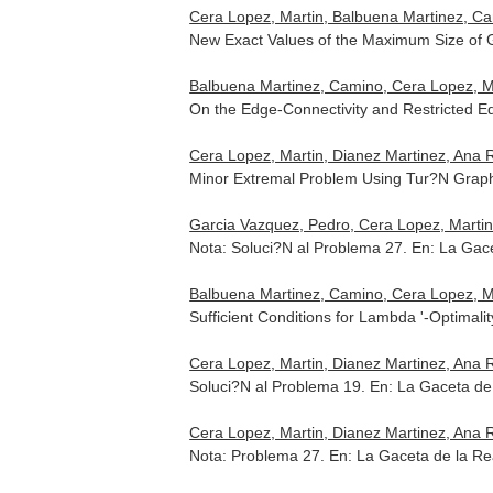
Cera Lopez, Martin, Balbuena Martinez, Ca
New Exact Values of the Maximum Size of 
Balbuena Martinez, Camino, Cera Lopez, Ma
On the Edge-Connectivity and Restricted E
Cera Lopez, Martin, Dianez Martinez, Ana 
Minor Extremal Problem Using Tur?N Grap
Garcia Vazquez, Pedro, Cera Lopez, Martin
Nota: Soluci?N al Problema 27.
En: La Gac
Balbuena Martinez, Camino, Cera Lopez, Ma
Sufficient Conditions for Lambda '-Optimali
Cera Lopez, Martin, Dianez Martinez, Ana 
Soluci?N al Problema 19.
En: La Gaceta de
Cera Lopez, Martin, Dianez Martinez, Ana 
Nota: Problema 27.
En: La Gaceta de la R