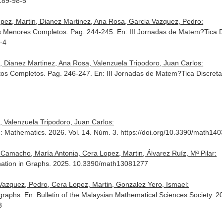
189-98-5
opez, Martin, Dianez Martinez, Ana Rosa, Garcia Vazquez, Pedro:
os Menores Completos. Pag. 244-245.
En: III Jornadas de Matem?Tica 
-4
, Dianez Martinez, Ana Rosa, Valenzuela Tripodoro, Juan Carlos:
itos Completos. Pag. 246-247.
En: III Jornadas de Matem?Tica Discret
, Valenzuela Tripodoro, Juan Carlos:
: Mathematics
. 2026. Vol. 14. Núm. 3. https://doi.org/10.3390/math14
Camacho, María Antonia, Cera Lopez, Martin, Álvarez Ruíz, Mª Pilar:
ination in Graphs. 2025. 10.3390/math13081277
 Vazquez, Pedro, Cera Lopez, Martin, Gonzalez Yero, Ismael:
 graphs.
En: Bulletin of the Malaysian Mathematical Sciences Society
. 2
3