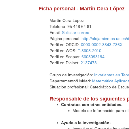
Ficha personal - Martín Cera López
Martín Cera López
Telefono: 95.448.64.81
Email:
Solicitar correo
Página personal:
http://alojamientos.us.e
Perfil en ORCID:
0000-0002-3343-736X
Perfil en WOS:
F-3608-2010
Perfil en Scopus:
6603093194
Perfil en Dialnet:
2137473
Grupo de Investigación:
Invariantes en Teo
Departamento/Unidad:
Matemática Aplicada
Situación profesional: Catedrático de Escue
Responsable de los siguientes 
Contratos con otras entidades:
Modelo de Información para el A
Ayuda a la investigación:
Incentivo al Grupo de Investi