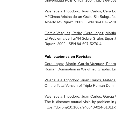
Universidad Polit?Cnica. 2004. ISBN 84-86
Valenzuela Tripodoro, Juan Carlos, Cera L
M?Ximas Aristas de un Grafo Sin Subgraf
Alberto M?Rquez. 2002. ISBN 84-607-5270
Garcia Vazquez, Pedro, Cera Lopez, Martin
El Problema de Tur?N Sobre Grafos Bipart
Rquez. 2002. ISBN 84-607-5270-4
Publicaciones en Revistas
Cera Lopez, Martin, Garcia Vazquez, Pedro
Roman Domination in Weighted Graphs.
En
Valenzuela Tripodoro, Juan Carlos, Mateos 
On the Total Version of Triple Roman Dom
Valenzuela Tripodoro, Juan Carlos, Garcia
The k -distance mutual-visibility problem in
https://doi.org/10.1007/s40840-024-01811-