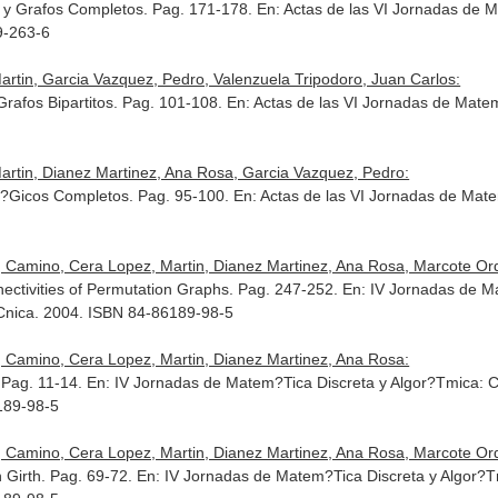
 y Grafos Completos. Pag. 171-178.
En: Actas de las VI Jornadas de 
9-263-6
rtin, Garcia Vazquez, Pedro, Valenzuela Tripodoro, Juan Carlos:
Grafos Bipartitos. Pag. 101-108.
En: Actas de las VI Jornadas de Mate
rtin, Dianez Martinez, Ana Rosa, Garcia Vazquez, Pedro:
l?Gicos Completos. Pag. 95-100.
En: Actas de las VI Jornadas de Mat
 Camino, Cera Lopez, Martin, Dianez Martinez, Ana Rosa, Marcote Ord
ectivities of Permutation Graphs. Pag. 247-252.
En: IV Jornadas de Ma
?Cnica. 2004. ISBN 84-86189-98-5
 Camino, Cera Lopez, Martin, Dianez Martinez, Ana Rosa:
 Pag. 11-14.
En: IV Jornadas de Matem?Tica Discreta y Algor?Tmica: C
189-98-5
 Camino, Cera Lopez, Martin, Dianez Martinez, Ana Rosa, Marcote Ord
 Girth. Pag. 69-72.
En: IV Jornadas de Matem?Tica Discreta y Algor?T