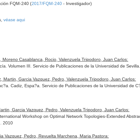
gación FQM-240 (
2017/FQM-240
- Investigador)
s,
véase aqui
, Moreno Casablanca, Rocio, Valenzuela Tripodoro, Juan Carlos:
a. Volumen III. Servicio de Publicaciones de la Universidad de Sevil
Martin, Garcia Vazquez, Pedro, Valenzuela Tripodoro, Juan Carlos:
?a. Cadiz, Espa?a. Servicio de Publicaciones de la Universidad de 
rtin, Garcia Vazquez, Pedro, Valenzuela Tripodoro, Juan Carlos:
nternational Workshop on Optimal Network Topologies-Extended Abstrac
). 2010
rcia Vazquez, Pedro, Revuelta Marchena, Maria Pastora: