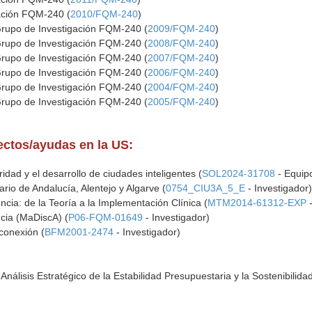
gación FQM-240 (
2010/FQM-240
)
Grupo de Investigación FQM-240 (
2009/FQM-240
)
Grupo de Investigación FQM-240 (
2008/FQM-240
)
Grupo de Investigación FQM-240 (
2007/FQM-240
)
Grupo de Investigación FQM-240 (
2006/FQM-240
)
Grupo de Investigación FQM-240 (
2004/FQM-240
)
Grupo de Investigación FQM-240 (
2005/FQM-240
)
yectos/ayudas en la US:
dad y el desarrollo de ciudades inteligentes (
SOL2024-31708
- Equipo
rio de Andalucía, Alentejo y Algarve (
0754_CIU3A_5_E
- Investigador
ncia: de la Teoría a la Implementación Clínica (
MTM2014-61312-EXP
-
cia (MaDiscA) (
P06-FQM-01649
- Investigador)
conexión (
BFM2001-2474
- Investigador)
nálisis Estratégico de la Estabilidad Presupuestaria y la Sostenibilida