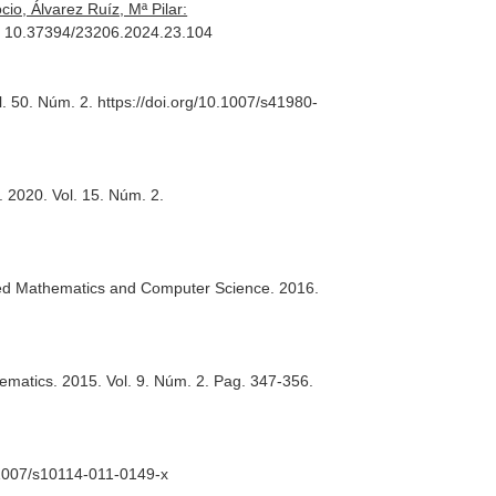
o, Álvarez Ruíz, Mª Pilar:
7. 10.37394/23206.2024.23.104
l. 50. Núm. 2. https://doi.org/10.1007/s41980-
. 2020. Vol. 15. Núm. 2.
plied Mathematics and Computer Science
. 2016.
hematics
. 2015. Vol. 9. Núm. 2. Pag. 347-356.
.1007/s10114-011-0149-x