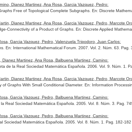
mino, Dianez Martinez, Ana Rosa, Garcia Vazquez, Pedro:
Graphs Free of Topological Complete Subgraphs.
En: Discrete Mathema
rtin, Dianez Martinez, Ana Rosa, Garcia Vazquez, Pedro, Marcote Ord
dge-Connectivity of a Product of Graphs.
En: Discrete Applied Mathema
Rosa, Garcia Vazquez, Pedro, Valenzuela Tripodoro, Juan Carlos:
hs.
En: International Mathematical Forum
. 2007. Vol. 2. Núm. 63. Pag.
, Dianez Martinez, Ana Rosa, Balbuena Martinez, Camino:
eta de la Real Sociedad Matemática Española
. 2006. Vol. 9. Núm. 1. 
rtin, Dianez Martinez, Ana Rosa, Garcia Vazquez, Pedro, Marcote Ord
ty of Graphs With Small Conditional Diameter.
En: Information Processi
Rosa, Garcia Vazquez, Pedro, Balbuena Martinez, Camino:
 la Real Sociedad Matemática Española
. 2005. Vol. 8. Núm. 3. Pag. 7
Rosa, Garcia Vazquez, Pedro, Balbuena Martinez, Camino:
eal Sociedad Matemática Española
. 2005. Vol. 8. Núm. 1. Pag. 182-182