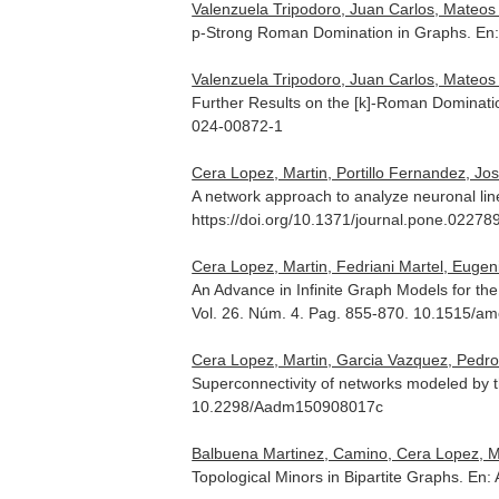
Valenzuela Tripodoro, Juan Carlos, Mateos
p-Strong Roman Domination in Graphs.
En
Valenzuela Tripodoro, Juan Carlos, Mateos 
Further Results on the [k]-Roman Dominati
024-00872-1
Cera Lopez, Martin, Portillo Fernandez, Jos
A network approach to analyze neuronal line
https://doi.org/10.1371/journal.pone.02278
Cera Lopez, Martin, Fedriani Martel, Eugen
An Advance in Infinite Graph Models for the
Vol. 26. Núm. 4. Pag. 855-870. 10.1515/a
Cera Lopez, Martin, Garcia Vazquez, Pedro
Superconnectivity of networks modeled by t
10.2298/Aadm150908017c
Balbuena Martinez, Camino, Cera Lopez, Ma
Topological Minors in Bipartite Graphs.
En: 