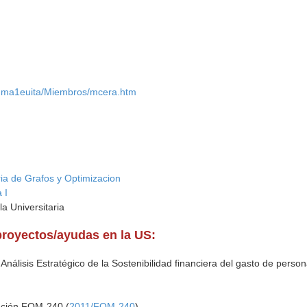
s/dma1euita/Miembros/mcera.htm
ria de Grafos y Optimizacion
 I
la Universitaria
proyectos/ayudas en la US:
nálisis Estratégico de la Sostenibilidad financiera del gasto de person
gación FQM-240 (
2011/FQM-240
)