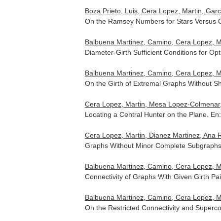
Boza Prieto, Luis, Cera Lopez, Martin, Ga
On the Ramsey Numbers for Stars Versus
Balbuena Martinez, Camino, Cera Lopez, Ma
Diameter-Girth Sufficient Conditions for Op
Balbuena Martinez, Camino, Cera Lopez, Ma
On the Girth of Extremal Graphs Without S
Cera Lopez, Martin, Mesa Lopez-Colmenar, J
Locating a Central Hunter on the Plane.
En:
Cera Lopez, Martin, Dianez Martinez, Ana 
Graphs Without Minor Complete Subgraph
Balbuena Martinez, Camino, Cera Lopez, Ma
Connectivity of Graphs With Given Girth Pai
Balbuena Martinez, Camino, Cera Lopez, Ma
On the Restricted Connectivity and Superco