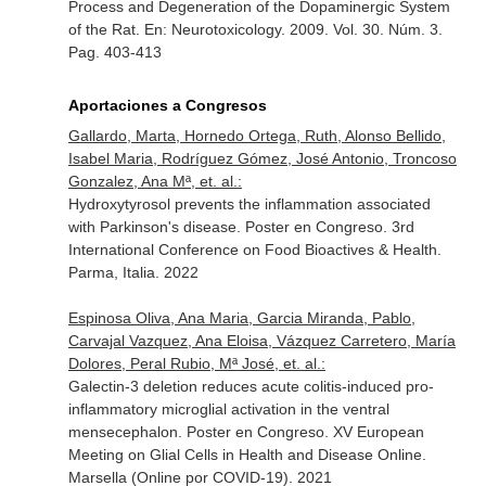
Process and Degeneration of the Dopaminergic System
of the Rat.
En: Neurotoxicology
. 2009. Vol. 30. Núm. 3.
Pag. 403-413
Aportaciones a Congresos
Gallardo, Marta, Hornedo Ortega, Ruth, Alonso Bellido,
Isabel Maria, Rodríguez Gómez, José Antonio, Troncoso
Gonzalez, Ana Mª, et. al.:
Hydroxytyrosol prevents the inflammation associated
with Parkinson's disease. Poster en Congreso. 3rd
International Conference on Food Bioactives & Health.
Parma, Italia. 2022
Espinosa Oliva, Ana Maria, Garcia Miranda, Pablo,
Carvajal Vazquez, Ana Eloisa, Vázquez Carretero, María
Dolores, Peral Rubio, Mª José, et. al.:
Galectin-3 deletion reduces acute colitis-induced pro-
inflammatory microglial activation in the ventral
mensecephalon. Poster en Congreso. XV European
Meeting on Glial Cells in Health and Disease Online.
Marsella (Online por COVID-19). 2021