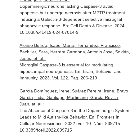
Dopaminergic neurons lacking Caspase-3 avoid
apoptosis but undergo necrosis after MPTP treatment
inducing a Galectin-3-dependent selective microglial
phagocytic response.
En: Cell Death & Disease
. 2024.
10.1038/s41419-024-07014-9
Alonso Bellido, Isabel Maria, Hernández, Francisco,
Bachiller, Sara, Herrera Carmona, Antonio Jose, Soldán,
Jesús, et. al.:
Microglial Caspase-3 is essential for modulating
hippocampal neurogenesis.
En: Brain, Behavior and
Immunity
. 2023. Vol. 122. Pag. 206-219
García Domínguez, Irene, Suárez Pereira, Irene, Bravo
García, Lidia, Santiago, Martiniano, García Revilla,
Juan, et. al.:
The Absence of Caspase-8 in the Dopaminergic System
Leads to Mild Autism-like Behavior.
En: Frontiers In
Cellular Neuroscience
. 2022. Vol. 10. Núm. 839715.
10.3389/fcell.2022.839715