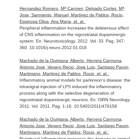
Hernandez Romero, Mª Carmen, Delgado Cortes, Mª
Jose, Sarmiento, Manuel, Martinez de Pablos, Rocio,
Espinosa Oliva, Ana Maria, et. al.:
Peripheral inflammation increases the deleterious effect
of CNS inflammation on the nigrostriatal dopaminergic
system.
En: Neurotoxicology
. 2012. Vol. 33. Pag. 347-
360. 10.1016/j.neuro.2012.01.018
Machado de la Quintana, Alberto, Herrera Carmona,
Antonio Jose, Venero Recio, Jose Luis, Santiago Pavon,
Martiniano, Martinez de Pablos, Rocio, et. al.:
Inflammatory animal models for parkinson's disease: the
intranigral injection of LPS induced the inflammatory
process along with the selective degeneration of
nigrostriatal dopaminergic neurons.
En: ISRN Neurology
.
2011. Vol. 2011. Pag. 1-16. 10.5402/2011/476158
Machado de la Quintana, Alberto, Herrera Carmona,
Antonio Jose, Venero Recio, Jose Luis, Santiago Pavon,
Martiniano, Martinez de Pablos, Rocio, et. al.:
Peripheral inflammation increases the damage in animal