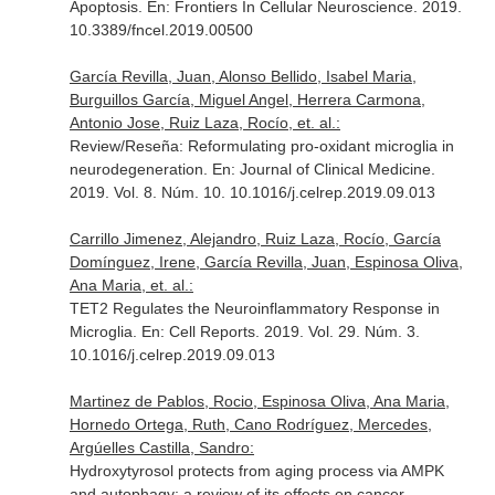
Apoptosis.
En: Frontiers In Cellular Neuroscience
. 2019.
10.3389/fncel.2019.00500
García Revilla, Juan, Alonso Bellido, Isabel Maria,
Burguillos García, Miguel Angel, Herrera Carmona,
Antonio Jose, Ruiz Laza, Rocío, et. al.:
Review/Reseña: Reformulating pro-oxidant microglia in
neurodegeneration.
En: Journal of Clinical Medicine
.
2019. Vol. 8. Núm. 10. 10.1016/j.celrep.2019.09.013
Carrillo Jimenez, Alejandro, Ruiz Laza, Rocío, García
Domínguez, Irene, García Revilla, Juan, Espinosa Oliva,
Ana Maria, et. al.:
TET2 Regulates the Neuroinflammatory Response in
Microglia.
En: Cell Reports
. 2019. Vol. 29. Núm. 3.
10.1016/j.celrep.2019.09.013
Martinez de Pablos, Rocio, Espinosa Oliva, Ana Maria,
Hornedo Ortega, Ruth, Cano Rodríguez, Mercedes,
Argúelles Castilla, Sandro:
Hydroxytyrosol protects from aging process via AMPK
and autophagy; a review of its effects on cancer,