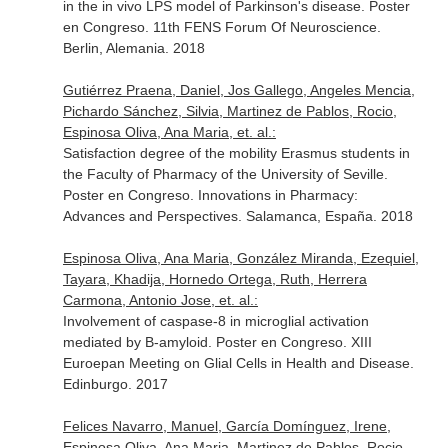
in the in vivo LPS model of Parkinson's disease. Poster
en Congreso. 11th FENS Forum Of Neuroscience.
Berlin, Alemania. 2018
Gutiérrez Praena, Daniel, Jos Gallego, Angeles Mencia,
Pichardo Sánchez, Silvia, Martinez de Pablos, Rocio,
Espinosa Oliva, Ana Maria, et. al.:
Satisfaction degree of the mobility Erasmus students in
the Faculty of Pharmacy of the University of Seville.
Poster en Congreso. Innovations in Pharmacy:
Advances and Perspectives. Salamanca, España. 2018
Espinosa Oliva, Ana Maria, González Miranda, Ezequiel,
Tayara, Khadija, Hornedo Ortega, Ruth, Herrera
Carmona, Antonio Jose, et. al.:
Involvement of caspase-8 in microglial activation
mediated by B-amyloid. Poster en Congreso. XIII
Euroepan Meeting on Glial Cells in Health and Disease.
Edinburgo. 2017
Felices Navarro, Manuel, García Domínguez, Irene,
Espinosa Oliva, Ana Maria, Martinez de Pablos, Rocio,