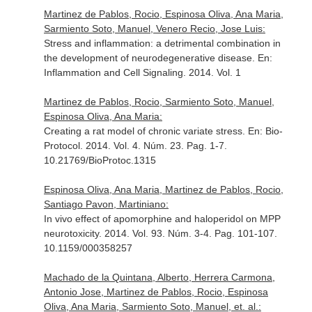
Martinez de Pablos, Rocio, Espinosa Oliva, Ana Maria,
Sarmiento Soto, Manuel, Venero Recio, Jose Luis:
Stress and inflammation: a detrimental combination in
the development of neurodegenerative disease.
En:
Inflammation and Cell Signaling
. 2014. Vol. 1
Martinez de Pablos, Rocio, Sarmiento Soto, Manuel,
Espinosa Oliva, Ana Maria:
Creating a rat model of chronic variate stress.
En: Bio-
Protocol
. 2014. Vol. 4. Núm. 23. Pag. 1-7.
10.21769/BioProtoc.1315
Espinosa Oliva, Ana Maria, Martinez de Pablos, Rocio,
Santiago Pavon, Martiniano:
In vivo effect of apomorphine and haloperidol on MPP
neurotoxicity. 2014. Vol. 93. Núm. 3-4. Pag. 101-107.
10.1159/000358257
Machado de la Quintana, Alberto, Herrera Carmona,
Antonio Jose, Martinez de Pablos, Rocio, Espinosa
Oliva, Ana Maria, Sarmiento Soto, Manuel, et. al.: