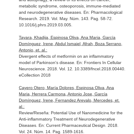
metabolic syndrome, osteoporosis, immune-mediated
and neurodegenerative diseases.
En: Pharmacological
Research
. 2019. Vol. May. Núm. 143. Pag. 58-72.
10.1016/j.phrs.2019.03.005.
Tayara, Khadija, Espinosa Oliva, Ana Maria, García
Domínguez, Irene, Abdul Ismaiel, Afrah, Boza Serrano,
Antonio, et. al.:
Divergent effects of metformin on an inflammatory
model of Parkinson's disease.
En: Frontiers In Cellular
Neuroscience
. 2018. Vol. 12. 10.3389/fncel.2018.00440.
eCollection 2018
Cayero Otero, María Dolores, Espinosa Oliva, Ana
Maria, Herrera Carmona, Antonio Jose, García
Domínguez, Irene, Fernandez Arevalo, Mercedes, et.
al.:
Review/Reseña: Potential Use of Nanomedicine for the
Anti-inflammatory Treatment of Neurodegenerative
Diseases.
En: Current Pharmaceutical Design
. 2018.
Vol. 24. Núm. 14. Pag. 1589-1616.