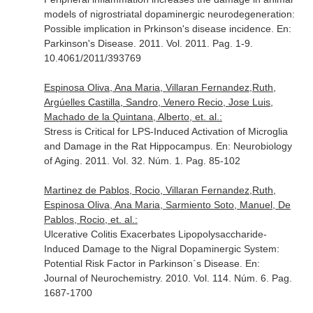
models of nigrostriatal dopaminergic neurodegeneration:
Possible implication in Prkinson's disease incidence.
En:
Parkinson's Disease
. 2011. Vol. 2011. Pag. 1-9.
10.4061/2011/393769
Espinosa Oliva, Ana Maria, Villaran Fernandez,Ruth,
Argúelles Castilla, Sandro, Venero Recio, Jose Luis,
Machado de la Quintana, Alberto, et. al.:
Stress is Critical for LPS-Induced Activation of Microglia
and Damage in the Rat Hippocampus.
En: Neurobiology
of Aging
. 2011. Vol. 32. Núm. 1. Pag. 85-102
Martinez de Pablos, Rocio, Villaran Fernandez,Ruth,
Espinosa Oliva, Ana Maria, Sarmiento Soto, Manuel, De
Pablos, Rocio, et. al.:
Ulcerative Colitis Exacerbates Lipopolysaccharide-
Induced Damage to the Nigral Dopaminergic System:
Potential Risk Factor in Parkinson`s Disease.
En:
Journal of Neurochemistry
. 2010. Vol. 114. Núm. 6. Pag.
1687-1700