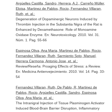
Argúelles Castilla, Sandro, Herrera, A.J., Carreño Müller,
Eloisa, Martinez de Pablos, Rocio, Fernandez Villaran,
Ruth, et. al.:
Degeneration of Dopaminergic Neurons Induced by
Thrombin Injection in the Substantia Nigra of the Rat is
Enhanced by Dexamethasone: Role of Monoamine
Oxidase Enzyme.
En: Neurotoxicology
. 2010. Vol. 31.
Núm. 1. Pag. 55-66
Espinosa Oliva, Ana Maria, Martinez de Pablos, Rocio,
Fernandez Villaran, Ruth, Sarmiento Soto, Manuel,
Herrera Carmona, Antonio Jose, et. al.:
Review/Reseña: Proaging Effects of Stress: a Review.
En: Medicina Antienvejecimiento
. 2010. Vol. 14. Pag. 33-
54
Fernandez Villaran, Ruth, De Pablo, R, Martinez de
Pablos, Rocio, Argúelles Castilla, Sandro, Espinosa
Oliva, Ana Maria, et. al.:
The Intranigral Injection of Tissue Plasminogen Activator
Induced Blood-Brain Barrier Disruption, Inflammatory