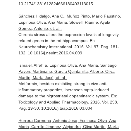
10.2174/1381612824666180403113015
Sánchez Hidalgo, Ana C., Muñoz Pinto, Mario Faustino,
Espinosa Oliva, Ana Maria, Stowell, Rianne, Ayala
Gomez, Antonio, et. al.:
Chronic stress alters the expression levels of longevity-
related genes in the rat hippocampus.
En:
Neurochemistry International
. 2016. Vol. 97. Pag. 181-
192. 10.1016/j.neuint.2016.04.009
Ismaiel, Afrah a, Espinosa Oliva, Ana Maria, Santiago
Pavon, Martiniano, García Quintanilla, Alberto, Oliva
Martín, María José, et. al.:
Metformin, besides exhibiting strong in vivo anti-
inflammatory properties, increases mptp-induced
damage to the nigrostriatal dopaminergic system.
En:
Toxicology and Applied Pharmacology
. 2016. Vol. 298.
Pag. 19-30. 10.1016/j.taap.2016.03.004
Herrera Carmona, Antonio Jose, Espinosa Oliva, Ana
Maria, Carrillo Jimenez, Alejandro, Oliva Martín, María