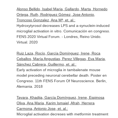
Alonso Bellido, Isabel Maria, Gallardo, Marta, Hornedo
Ortega, Ruth, Rodriguez Gómez, Jose Antonio,
Troncoso Gonzalez, Ana Mª, et. al.:
Hydroxytyrosol decreases LPS and a-synuclein-induced
microglial activation in vitro. Comunicación en congreso.
FENS 2020 Virtual Forum. - Londres, Reino Unido.
Virtual. 2020
Ruiz Laza, Rocío, García Domínguez, Irene, Roca
Ceballos, María Angustias, Perez Villegas, Eva Maria,
Sánchez Cabrera, Guillermo, et. al.:
Early activation of microglia in tambalenate mouse
model preceding neuronal cerebellar death. Poster en
Congreso. 11th FENS Forum Of Neuroscience. Berlin,
Alemania. 2018
Tayara, Khadija, García Domínguez, Irene, Espinosa
Oliva, Ana Maria, Karim Ismaiel, Afrah, Herrera
Carmona, Antonio Jose, et. al.:
Microglial activation decreses with metformin treatment