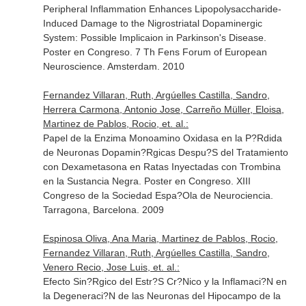
Peripheral Inflammation Enhances Lipopolysaccharide-
Induced Damage to the Nigrostriatal Dopaminergic
System: Possible Implicaion in Parkinson's Disease.
Poster en Congreso. 7 Th Fens Forum of European
Neuroscience. Amsterdam. 2010
Fernandez Villaran, Ruth, Argúelles Castilla, Sandro,
Herrera Carmona, Antonio Jose, Carreño Müller, Eloisa,
Martinez de Pablos, Rocio, et. al.:
Papel de la Enzima Monoamino Oxidasa en la P?Rdida
de Neuronas Dopamin?Rgicas Despu?S del Tratamiento
con Dexametasona en Ratas Inyectadas con Trombina
en la Sustancia Negra. Poster en Congreso. XIII
Congreso de la Sociedad Espa?Ola de Neurociencia.
Tarragona, Barcelona. 2009
Espinosa Oliva, Ana Maria, Martinez de Pablos, Rocio,
Fernandez Villaran, Ruth, Argúelles Castilla, Sandro,
Venero Recio, Jose Luis, et. al.:
Efecto Sin?Rgico del Estr?S Cr?Nico y la Inflamaci?N en
la Degeneraci?N de las Neuronas del Hipocampo de la