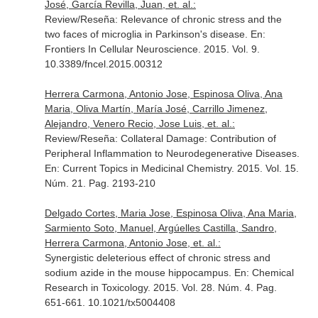
José, García Revilla, Juan, et. al.:
Review/Reseña: Relevance of chronic stress and the
two faces of microglia in Parkinson's disease.
En:
Frontiers In Cellular Neuroscience
. 2015. Vol. 9.
10.3389/fncel.2015.00312
Herrera Carmona, Antonio Jose, Espinosa Oliva, Ana
Maria, Oliva Martín, María José, Carrillo Jimenez,
Alejandro, Venero Recio, Jose Luis, et. al.:
Review/Reseña: Collateral Damage: Contribution of
Peripheral Inflammation to Neurodegenerative Diseases.
En: Current Topics in Medicinal Chemistry
. 2015. Vol. 15.
Núm. 21. Pag. 2193-210
Delgado Cortes, Maria Jose, Espinosa Oliva, Ana Maria,
Sarmiento Soto, Manuel, Argúelles Castilla, Sandro,
Herrera Carmona, Antonio Jose, et. al.:
Synergistic deleterious effect of chronic stress and
sodium azide in the mouse hippocampus.
En: Chemical
Research in Toxicology
. 2015. Vol. 28. Núm. 4. Pag.
651-661. 10.1021/tx5004408