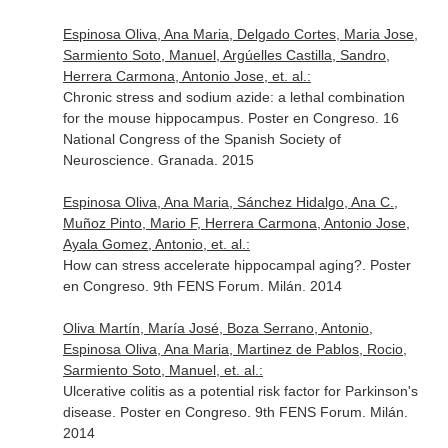
Espinosa Oliva, Ana Maria, Delgado Cortes, Maria Jose,
Sarmiento Soto, Manuel, Argúelles Castilla, Sandro,
Herrera Carmona, Antonio Jose, et. al.:
Chronic stress and sodium azide: a lethal combination
for the mouse hippocampus. Poster en Congreso. 16
National Congress of the Spanish Society of
Neuroscience. Granada. 2015
Espinosa Oliva, Ana Maria, Sánchez Hidalgo, Ana C.,
Muñoz Pinto, Mario F, Herrera Carmona, Antonio Jose,
Ayala Gomez, Antonio, et. al.:
How can stress accelerate hippocampal aging?. Poster
en Congreso. 9th FENS Forum. Milán. 2014
Oliva Martín, María José, Boza Serrano, Antonio,
Espinosa Oliva, Ana Maria, Martinez de Pablos, Rocio,
Sarmiento Soto, Manuel, et. al.:
Ulcerative colitis as a potential risk factor for Parkinson's
disease. Poster en Congreso. 9th FENS Forum. Milán.
2014