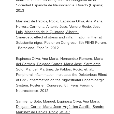
Sociedad Española de Neurociencia. Oviedo (España).
2013
Martinez de Pablos, Rocio, Espinosa Oliva, Ana Maria,
Herrera Carmona, Antonio Jose, Venero Recio, Jose
Luis, Machado de la Quintana, Alberto:
Synergetic effect of stress and inflammation in the rat
Substantia nigra. Poster en Congreso. 8th FENS Forum.
. Barcelona, Espa?a. 2012
Espinosa Oliva, Ana Maria, Hernandez Romero, Maria
del Carmen, Delgado Cortes, Maria Jose, Sarmiento
Soto, Manuel, Martínez de Pablos, Rocío, et. al.:
Peripheral Inflammation Increases the Deleterious Effect
of CNS Inflammation on the Nigrostriatal Dopaminergic
System. Poster en Congreso. 8th Fens Forum of
Neuroscience. 2012
Sarmiento Soto, Manuel, Espinosa Oliva, Ana Maria,
Delgado Cortes, Maria Jose, Argúelles Castilla, Sandro,
Martinez de Pablos, Rocio, et. al.: