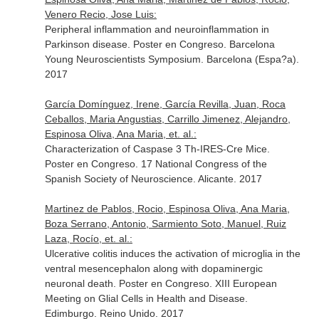
Venero Recio, Jose Luis:
Peripheral inflammation and neuroinflammation in
Parkinson disease. Poster en Congreso. Barcelona
Young Neuroscientists Symposium. Barcelona (Espa?a).
2017
García Domínguez, Irene, García Revilla, Juan, Roca
Ceballos, Maria Angustias, Carrillo Jimenez, Alejandro,
Espinosa Oliva, Ana Maria, et. al.:
Characterization of Caspase 3 Th-IRES-Cre Mice.
Poster en Congreso. 17 National Congress of the
Spanish Society of Neuroscience. Alicante. 2017
Martinez de Pablos, Rocio, Espinosa Oliva, Ana Maria,
Boza Serrano, Antonio, Sarmiento Soto, Manuel, Ruiz
Laza, Rocío, et. al.:
Ulcerative colitis induces the activation of microglia in the
ventral mesencephalon along with dopaminergic
neuronal death. Poster en Congreso. XIII European
Meeting on Glial Cells in Health and Disease.
Edimburgo. Reino Unido. 2017