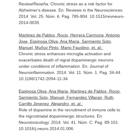
Review/Reseña: Chronic stress as a risk factor for
Alzheimer's disease.
En: Reviews in the Neurosciences
.
2014. Vol. 25. Núm. 6. Pag. 785-804. 10.1515/revneuro-
2014-0035
Martinez de Pablos, Rocio, Herrera Carmona, Antonio
Jose, Espinosa Oliva, Ana Maria, Sarmiento Soto,
Manuel, Muñoz Pinto, Mario Faustino, et. al.:
Chronic stress enhances microglia activation and
exacerbates death of nigral dopaminergic neurons
under conditions of inflammation.
En: Journal of
Neuroinflammation
. 2014. Vol. 11. Núm. 1. Pag. 34-44.
10.1186/1742-2094-11-34
Espinosa Oliva, Ana Maria, Martinez de Pablos, Rocio,
Sarmiento Soto, Manuel, Fernandez Villaran, Ruth,
Carrillo Jimenez, Alejandro, et. al.:
Role of dopamine in the recruitment of inmune cells to
the nigrostriatal dopaminergic structures.
En:
Neurotoxicology
. 2014. Vol. 41. Núm. C. Pag. 89-101.
10.1016/j.neuro.2014.01.006