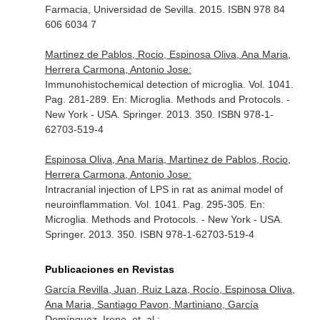
Farmacia, Universidad de Sevilla. 2015. ISBN 978 84
606 6034 7
Martinez de Pablos, Rocio, Espinosa Oliva, Ana Maria,
Herrera Carmona, Antonio Jose:
Immunohistochemical detection of microglia. Vol. 1041.
Pag. 281-289.
En: Microglia. Methods and Protocols
. -
New York - USA. Springer. 2013. 350. ISBN 978-1-
62703-519-4
Espinosa Oliva, Ana Maria, Martinez de Pablos, Rocio,
Herrera Carmona, Antonio Jose:
Intracranial injection of LPS in rat as animal model of
neuroinflammation. Vol. 1041. Pag. 295-305.
En:
Microglia. Methods and Protocols
. - New York - USA.
Springer. 2013. 350. ISBN 978-1-62703-519-4
Publicaciones en Revistas
García Revilla, Juan, Ruiz Laza, Rocío, Espinosa Oliva,
Ana Maria, Santiago Pavon, Martiniano, García
Domínguez, Irene, et. al.: