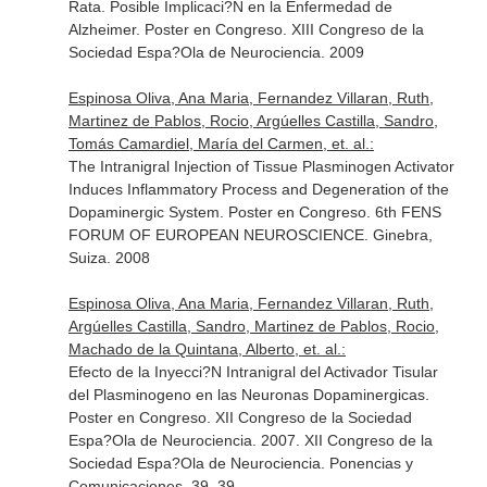
Rata. Posible Implicaci?N en la Enfermedad de
Alzheimer. Poster en Congreso. XIII Congreso de la
Sociedad Espa?Ola de Neurociencia. 2009
Espinosa Oliva, Ana Maria, Fernandez Villaran, Ruth,
Martinez de Pablos, Rocio, Argúelles Castilla, Sandro,
Tomás Camardiel, María del Carmen, et. al.:
The Intranigral Injection of Tissue Plasminogen Activator
Induces Inflammatory Process and Degeneration of the
Dopaminergic System. Poster en Congreso. 6th FENS
FORUM OF EUROPEAN NEUROSCIENCE. Ginebra,
Suiza. 2008
Espinosa Oliva, Ana Maria, Fernandez Villaran, Ruth,
Argúelles Castilla, Sandro, Martinez de Pablos, Rocio,
Machado de la Quintana, Alberto, et. al.:
Efecto de la Inyecci?N Intranigral del Activador Tisular
del Plasminogeno en las Neuronas Dopaminergicas.
Poster en Congreso. XII Congreso de la Sociedad
Espa?Ola de Neurociencia. 2007. XII Congreso de la
Sociedad Espa?Ola de Neurociencia. Ponencias y
Comunicaciones. 39. 39