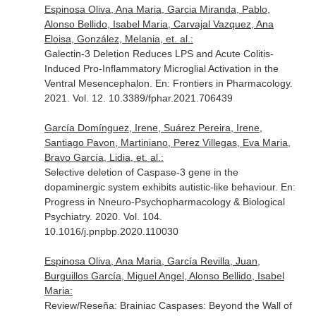
Espinosa Oliva, Ana Maria, Garcia Miranda, Pablo,
Alonso Bellido, Isabel Maria, Carvajal Vazquez, Ana
Eloisa, González, Melania, et. al.:
Galectin-3 Deletion Reduces LPS and Acute Colitis-
Induced Pro-Inflammatory Microglial Activation in the
Ventral Mesencephalon.
En: Frontiers in Pharmacology
.
2021. Vol. 12. 10.3389/fphar.2021.706439
García Domínguez, Irene, Suárez Pereira, Irene,
Santiago Pavon, Martiniano, Perez Villegas, Eva Maria,
Bravo García, Lidia, et. al.:
Selective deletion of Caspase-3 gene in the
dopaminergic system exhibits autistic-like behaviour.
En:
Progress in Nneuro-Psychopharmacology & Biological
Psychiatry
. 2020. Vol. 104.
10.1016/j.pnpbp.2020.110030
Espinosa Oliva, Ana Maria, García Revilla, Juan,
Burguillos García, Miguel Angel, Alonso Bellido, Isabel
Maria:
Review/Reseña: Brainiac Caspases: Beyond the Wall of