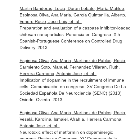
Martin Banderas, Lucia, Durán Lobato, María Matilde,
Espinosa Oliva, Ana Maria, García Quintanilla, Alberto,
Venero Recio, Jose Luis, et. al.:
Preparation and evaluation of a caspase inhibitor-loaded
chitosan nanoparticles. Ponencia en Congreso. Xth
Spanish-Portuguese Conference on Controlled Drug
Delivery. 2013
Espinosa Oliva, Ana Maria, Martinez de Pablos, Rocio,
Sarmiento Soto, Manuel, Fernandez Villaran, Ruth,
Herrera Carmona, Antonio Jose, et. al.:
Implication of dopamine in the recruitment of immune
cells. Comunicación en congreso. XV Congreso De La
Sociedad Española De Neurociencia (SENC) (2013)
Oviedo. Oviedo. 2013
Espinosa Oliva, Ana Maria, Martinez de Pablos, Rocio,
Veselá, Karolina, Ismaiel, Afrah a, Herrera Carmona,
Antonio Jose, et. al.:
Neurotoxic effect of metformin on dopaminergic
neurons. Poster en Congreso. XV Congreso de la