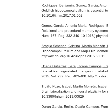
Rodríguez, Benjamín, Gomez Garcia, Antoni
Goldfish hippocampal pallium is essential t
10.1016/j.nlm.2017.01.002
Gomez Garcia, Antonia Maria, Rodríguez, Be
Relational and procedural memory systems in
Núm. 167. Pag. 332-340. 10.1016/j.physbe
Broglio Schenon, Cristina, Martín Monzón, 
Hippocampal Pallium and Map-Like Memorie
http://dx.doi.org/10.4236/jbbs.2015.53011
Uceda Gutiérrez, Sara, Ocaña Campos, Fran
Spatial learning-related changes in metabolic
2015. Vol. 292. Pag. 403-408. http://dx.doi
Trujillo Pozo, Isabel, Martín Monzón, Isab
Brain lateralization and neural plasticity for
10.3389/fnhum.2013.00829
Duran Garcia, Emilio, Ocaña Campos, Fran