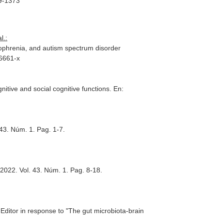
49-1373
l.:
izophrenia, and autism spectrum disorder
06661-x
itive and social cognitive functions.
En:
 43. Núm. 1. Pag. 1-7.
 2022. Vol. 43. Núm. 1. Pag. 8-18.
e Editor in response to "The gut microbiota-brain