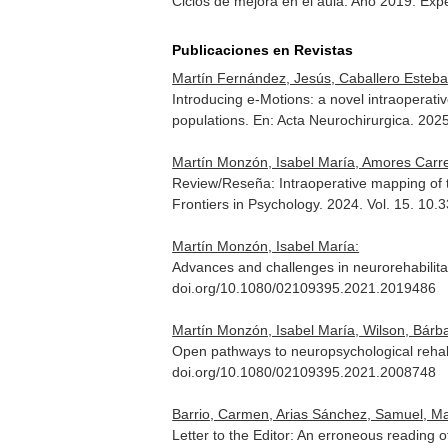
Ciclos de mejora en el aula. Año 2019. Exp
Publicaciones en Revistas
Martín Fernández, Jesús, Caballero Estebaran
Introducing e-Motions: a novel intraoperativ
populations.
En: Acta Neurochirurgica
. 202
Martín Monzón, Isabel María, Amores Carrer
Review/Reseña: Intraoperative mapping of th
Frontiers in Psychology
. 2024. Vol. 15. 10
Martín Monzón, Isabel María:
Advances and challenges in neurorehabilita
doi.org/10.1080/02109395.2021.2019486
Martín Monzón, Isabel María, Wilson, Bárb
Open pathways to neuropsychological rehabi
doi.org/10.1080/02109395.2021.2008748
Barrio, Carmen, Arias Sánchez, Samuel, Ma
Letter to the Editor: An erroneous reading o