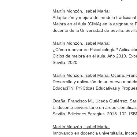
Martín Monzón, Isabel María:
Adaptación y mejora del modelo tradicional 
Mejora en el Aula (CIMA) en la asignatura
docente de la Universidad de Sevilla
. Sevil
Martín Monzón, Isabel María:
¿Cómo innovar en Psicobiología? Aplicació
Ciclos de mejora en el aula. Año 2019. Expe
Sevilla. 2020
Martín Monzón, Isabel María, Ocaña, Franc
Desarrollo y aplicación de un nuevo model
Educaci?N: Pr?Cticas Educativas y Propue
Ocaña, Francisco M., Uceda Gutiérrez, Sar
El docente universitario en áreas científic
Sevilla. Ediciones Egregius. 2018. 102. I
Martín Monzón, Isabel María:
Innovando en docencia universitaria, incor