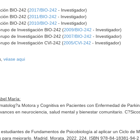
ación BIO-242 (
2017/BIO-242
- Investigador)
ación BIO-242 (
2011/BIO-242
- Investigador)
ación BIO-242 (
2010/BIO-242
- Investigador)
Grupo de Investigación BIO-242 (
2009/BIO-242
- Investigador)
Grupo de Investigación BIO-242 (
2007/BIO-242
- Investigador)
Grupo de Investigación CVI-242 (
2005/CVI-242
- Investigador)
s,
véase aqui
bel María:
omatolog?a Motora y Cognitiva en Pacientes con Enfermedad de Parkin
avances en neurociencia, salud mental y bienestar comunitario
. C?Sico
e estudiantes de Fundamentos de Psicobiología al aplicar un Ciclo de M
s para mejorarlo
. Madrid. Morata. 2022. 224. ISBN 978-84-18381-94-2