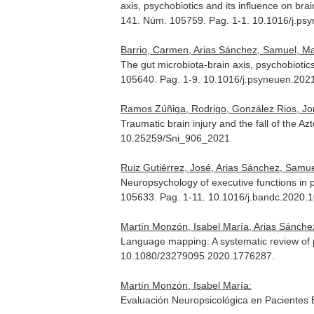
axis, psychobiotics and its influence on br
141. Núm. 105759. Pag. 1-1. 10.1016/j.p
Barrio, Carmen, Arias Sánchez, Samuel, Ma
The gut microbiota-brain axis, psychobiotic
105640. Pag. 1-9. 10.1016/j.psyneuen.20
Ramos Zúñiga, Rodrigo, González Rios, Jor
Traumatic brain injury and the fall of the A
10.25259/Sni_906_2021
Ruiz Gutiérrez, José, Arias Sánchez, Samue
Neuropsychology of executive functions in pa
105633. Pag. 1-11. 10.1016/j.bandc.2020.
Martín Monzón, Isabel María, Arias Sánche
Language mapping: A systematic review of pr
10.1080/23279095.2020.1776287.
Martín Monzón, Isabel María:
Evaluación Neuropsicológica en Pacientes E