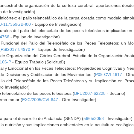
ncestral de organización de la corteza cerebral: aportaciones desde 
o de Investigación)
inicórtex: el palio telencefálico de la carpa dorada como modelo simp
0-117359GB-I00
- Equipo de Investigación)
ales del palio del telencéfalo de los peces teleósteos implicados en
4766
- Equipo de Investigación)
Funcional del Palio del Telencéfalo de los Peces Teleósteos: un M
(
PSI2017-84970-P
- Equipo de Investigación)
de Organización del Córtex Cerebral: Estudio de la Organización Anató
106-P
- Equipo Trabajo (Solicitud))
l y Emocional en los Peces Teleósteos: Propiedades Cognitivas y Neuro
e Decisiones y Codificación de los Movimientos. (
P09-CVI-4617
- Otro
lio del Telencéfalo de los Peces Teleósteos y su Implicación en Pro
ro Investigador)
 telencefálico de los peces teleósteos (
BFU2007-62228
- Becario)
stema motor (
EXC/2005/CVI-647
- Otro Investigador)
a para el desarrollo de Andalucía (SENDA) (
5665/3058
- Investigador)
 la nutrición y sus implicaciones ambientales en la acuitultura ecológica