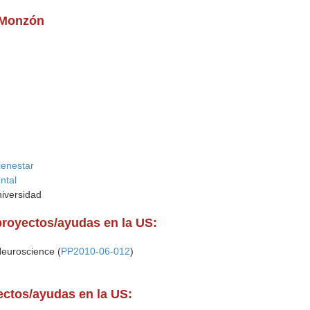
n Monzón
ienestar
ntal
niversidad
proyectos/ayudas en la US:
euroscience (
PP2010-06-012
)
yectos/ayudas en la US: