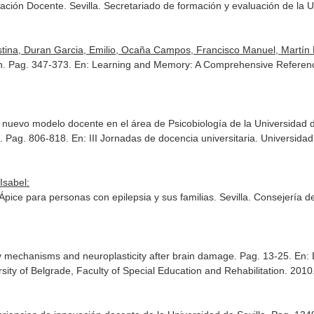
vación Docente
. Sevilla. Secretariado de formación y evaluación de la
tina, Duran Garcia, Emilio, Ocaña Campos, Francisco Manuel, Martín M
sh. Pag. 347-373.
En: Learning and Memory: A Comprehensive Referen
nuevo modelo docente en el área de Psicobiología de la Universidad de
¿. Pag. 806-818.
En: III Jornadas de docencia universitaria
. Universidad
Isabel:
o Ápice para personas con epilepsia y sus familias
. Sevilla. Consejería d
y mechanisms and neuroplasticity after brain damage. Pag. 13-25.
En: 
rsity of Belgrade, Faculty of Special Education and Rehabilitation. 20