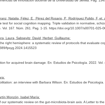
eriencias de innovación docente de la Universidad de Sevilla. Pag. 13
z, Natalia, Félez, E., Pérez del Rosario, P., Rodríguez Pulido, F, et. a
e test for social cognition mapping. Triple validation in normative, sch
5. Vol. 167. Núm. 261. Pag. 1-15. https://doi.org/10.1007/s00701-025-
a, Laura, Sabsevitz, David, Herbet, Guillaume:
e right hemisphere: a systematic review of protocols that evaluate cogn
.3389/fpsyg.2024.1415523
tion for acquired brain damage.
En: Estudios de Psicología
. 2022. Vol.
ara:
litation: an interview with Barbara Wilson.
En: Estudios de Psicología
.
rtín Monzón, Isabel María:
f our systematic review on the gut-microbiota-brain axis. A Letter to th