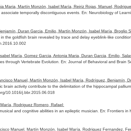
a Maria, Martín Monzón, Isabel María, Reiriz Rojas, Manuel, Rodrigue
o associate temporally discontiguous events.
En: Neurobiology of Lear
njamín, Duran Garcia, Emilio, Martín Monzón, Isabel María, Broglio Sch
 the goldfish brain revealed by trace and delay eyeblink-like conditio
h.2016.10.002
Isabel María, Gomez Garcia, Antonia Maria, Duran Garcia, Emilio, Salas
s through Vertebrate Evolution.
En: Journal of Behavioral and Brain S
cisco Manuel, Martín Monzón, Isabel María, Rodríguez, Benjamín, Dura
 brain activity contribute to the delimitation of the hippocampal pallium
.org/10.1016/j.bbr.2015.06.018
el María, Rodriguez Romero, Rafael:
 musical and cognitive abilities in an epileptic musician.
En: Frontiers i
cisco Manuel, Martín Monzón, Isabel María, Rodriguez Fernandez, Fe