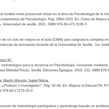
al modelo mixto presencial-virtual en el área de Psicobiología de la Un
 Fundamentos de Psicobiología. Pag. 1884-1910.
En: Ciclos de Mejora 
la. Universidad de sevilla. 2021. ISBN 978-84-472-3100-3
n de un ciclo de mejora en el aula (CIMA) para asignatura completa e
riencias de innovación docente de la Universidad de Sevilla.
. Ice. Ins
isco M.:
o metodológico para la docencia en Psicobiología: innovando mediante 
stas Metodol?Gicas
. Sevilla. Ediciones Egregius. 2018. 102. ISBN 978
a, Martín Monzón, Isabel María:
as: ¿Profesor o Investigador?. Pag. 62-69.
En: Mejorar la Educaci?N: Pr
SBN 978-84-17270-10-0
poración de metodología participativa y aprendizaje basado en problem