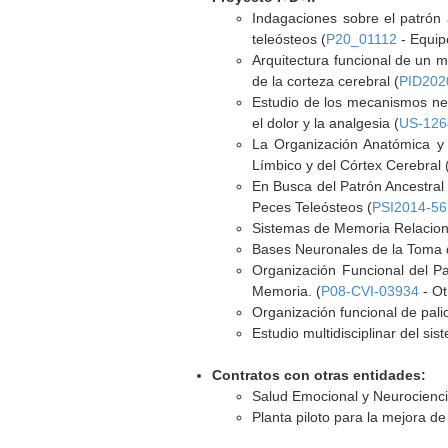
Indagaciones sobre el patrón a
teleósteos (
P20_01112
- Equip
Arquitectura funcional de un m
de la corteza cerebral (
PID202
Estudio de los mecanismos neur
el dolor y la analgesia (
US-126
La Organización Anatómica y 
Límbico y del Córtex Cerebral 
En Busca del Patrón Ancestral 
Peces Teleósteos (
PSI2014-56
Sistemas de Memoria Relaciona
Bases Neuronales de la Toma d
Organización Funcional del Pa
Memoria. (
P08-CVI-03934
- Ot
Organización funcional de palio
Estudio multidisciplinar del si
Contratos con otras entidades:
Salud Emocional y Neurocienci
Planta piloto para la mejora de