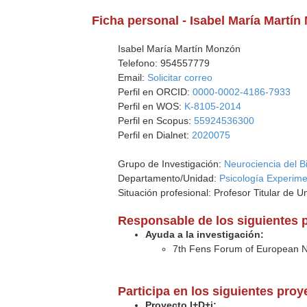
Ficha personal - Isabel María Martí
Isabel María Martín Monzón
Telefono: 954557779
Email:
Solicitar correo
Perfil en ORCID:
0000-0002-4186-7933
Perfil en WOS:
K-8105-2014
Perfil en Scopus:
55924536300
Perfil en Dialnet:
2020075
Grupo de Investigación:
Neurociencia del B
Departamento/Unidad:
Psicología Experime
Situación profesional: Profesor Titular de U
Responsable de los siguientes 
Ayuda a la investigación:
7th Fens Forum of European N
Participa en los siguientes pro
Proyecto I+D+i: