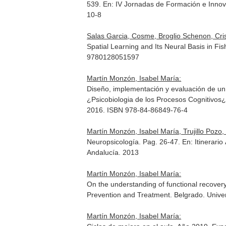
539.
En: IV Jornadas de Formación e Inno
10-8
Salas Garcia, Cosme, Broglio Schenon, Cris
Spatial Learning and Its Neural Basis in Fi
9780128051597
Martín Monzón, Isabel María:
Diseño, implementación y evaluación de un 
¿Psicobiologia de los Procesos Cognitivos
2016. ISBN 978-84-86849-76-4
Martín Monzón, Isabel María, Trujillo Pozo, 
Neuropsicología. Pag. 26-47.
En: Itinerari
Andalucía. 2013
Martín Monzón, Isabel María:
On the understanding of functional recover
Prevention and Treatment
. Belgrado. Unive
Martín Monzón, Isabel María: