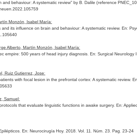
ain and behaviour: A systematic review" by B. Dalile (reference PNEC_1
syneuen.2022.105759
rtín Monzón, Isabel María:
s and its influence on brain and behaviour: A systematic review.
En: Psy
21.105640
ge Alberto, Martín Monzón, Isabel María:
ztec empire: 500 years of head injury diagnosis.
En: Surgical Neurology I
l, Ruiz Gutierrez, Jose:
tients with focal lesion in the prefrontal cortex: A systematic review.
En
105633
z, Samuel:
otocols that evaluate linguistic functions in awake surgery.
En: Applie
pilépticos.
En: Neurocirugía Hoy
. 2018. Vol. 11. Núm. 23. Pag. 23-24