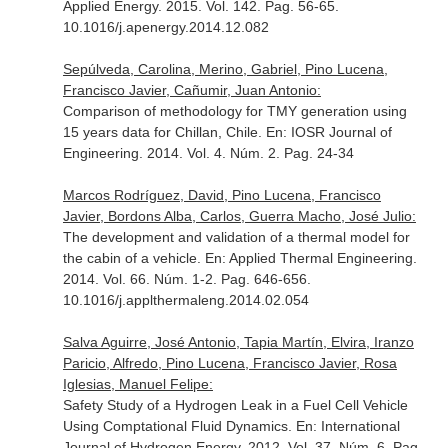
Applied Energy
. 2015. Vol. 142. Pag. 56-65.
10.1016/j.apenergy.2014.12.082
Sepúlveda, Carolina, Merino, Gabriel, Pino Lucena,
Francisco Javier, Cañumir, Juan Antonio:
Comparison of methodology for TMY generation using
15 years data for Chillan, Chile.
En: IOSR Journal of
Engineering
. 2014. Vol. 4. Núm. 2. Pag. 24-34
Marcos Rodríguez, David, Pino Lucena, Francisco
Javier, Bordons Alba, Carlos, Guerra Macho, José Julio:
The development and validation of a thermal model for
the cabin of a vehicle.
En: Applied Thermal Engineering
.
2014. Vol. 66. Núm. 1-2. Pag. 646-656.
10.1016/j.applthermaleng.2014.02.054
Salva Aguirre, José Antonio, Tapia Martín, Elvira, Iranzo
Paricio, Alfredo, Pino Lucena, Francisco Javier, Rosa
Iglesias, Manuel Felipe:
Safety Study of a Hydrogen Leak in a Fuel Cell Vehicle
Using Comptational Fluid Dynamics.
En: International
Journal of Hydrogen Energy
. 2012. Vol. 37. Núm. 6. Pag.