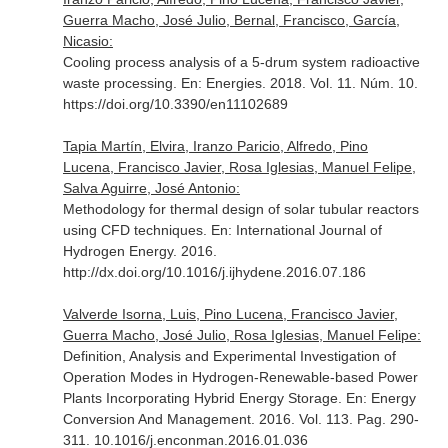
Guerra Macho, José Julio, Bernal, Francisco, García,
Nicasio:
Cooling process analysis of a 5-drum system radioactive
waste processing.
En: Energies
. 2018. Vol. 11. Núm. 10.
https://doi.org/10.3390/en11102689
Tapia Martín, Elvira, Iranzo Paricio, Alfredo, Pino
Lucena, Francisco Javier, Rosa Iglesias, Manuel Felipe,
Salva Aguirre, José Antonio:
Methodology for thermal design of solar tubular reactors
using CFD techniques.
En: International Journal of
Hydrogen Energy
. 2016.
http://dx.doi.org/10.1016/j.ijhydene.2016.07.186
Valverde Isorna, Luis, Pino Lucena, Francisco Javier,
Guerra Macho, José Julio, Rosa Iglesias, Manuel Felipe:
Definition, Analysis and Experimental Investigation of
Operation Modes in Hydrogen-Renewable-based Power
Plants Incorporating Hybrid Energy Storage.
En: Energy
Conversion And Management
. 2016. Vol. 113. Pag. 290-
311. 10.1016/j.enconman.2016.01.036