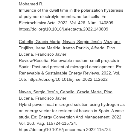
Mohamed R.:
Influence of the dwell time in the polarization hysteresis
of polymer electrolyte membrane fuel cells.
En:
Electrochimica Acta
. 2022. Vol. 426. Núm. 140809.
https://doi.org/10.1016/j.electacta.2022.140809
Cabello, Gracia María, Navas, Sergio Jesús, Vázquez
Trujillos, Irene Matilde, Iranzo Paricio, Alfredo, Pino
Lucena, Francisco Javier:
Review/Reseña: Renewable medium-small projects in
Spain: Past and present of microgrid development.
En:
Renewable & Sustainable Energy Reviews
. 2022. Vol.
165. https://doi.org/10.1016/j.rser.2022.112622
Navas, Sergio Jesús, Cabello, Gracia María, Pino
Lucena, Francisco Javier:
Hybrid power-heat microgrid solution using hydrogen as
an energy vector for residential houses in Spain. A case
study.
En: Energy Conversion And Management
. 2022.
Vol. 263. Pag. 115724-115724.
https://doi.org/10.1016/j.enconman.2022.115724