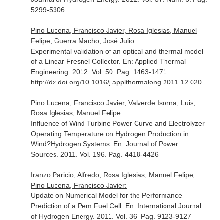
5299-5306
Pino Lucena, Francisco Javier, Rosa Iglesias, Manuel
Felipe, Guerra Macho, José Julio:
Experimental validation of an optical and thermal model
of a Linear Fresnel Collector.
En: Applied Thermal
Engineering
. 2012. Vol. 50. Pag. 1463-1471.
http://dx.doi.org/10.1016/j.applthermaleng.2011.12.020
Pino Lucena, Francisco Javier, Valverde Isorna, Luis,
Rosa Iglesias, Manuel Felipe:
Influence of Wind Turbine Power Curve and Electrolyzer
Operating Temperature on Hydrogen Production in
Wind?Hydrogen Systems.
En: Journal of Power
Sources
. 2011. Vol. 196. Pag. 4418-4426
Iranzo Paricio, Alfredo, Rosa Iglesias, Manuel Felipe,
Pino Lucena, Francisco Javier:
Update on Numerical Model for the Performance
Prediction of a Pem Fuel Cell.
En: International Journal
of Hydrogen Energy
. 2011. Vol. 36. Pag. 9123-9127