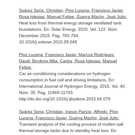
Suárez Soria, Christian, Pino Lucena, Francisco Javier,
Rosa Iglesias, Manuel Felipe, Guerra Macho, José Julio:
Heat loss from thermal energy storage ventilated tank
foundations.
En: Solar Energy
. 2015. Vol. 122. Núm.
December 2015. Pag. 783-794.
10.1016/j.solener.2015.09.045
Pino Lucena, Francisco Javier, Marcos Rodríguez,
David, Bordons Alba, Carlos, Rosa Iglesias, Manuel
Felipe:
Car air-conditioning considerations on hydrogen
consumption in fuel cell and driving limitations.
En:
International Journal of Hydrogen Energy
. 2015. Vol. 40.
Núm. 35. Pag. 11969-11703.
http://dx.doi.org/10.1016/j.ijhydene.2015.04.079
Suárez Soria, Christian, Iranzo Paricio, Alfredo, Pino
Lucena, Francisco Javier, Guerra Macho, José Julio:
Transient analysis of the cooling process of molten salt
thermal storage tanks due to standby heat loss.
En: