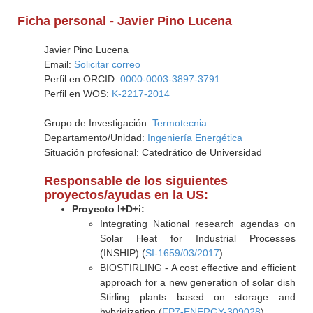
Ficha personal - Javier Pino Lucena
Javier Pino Lucena
Email:
Solicitar correo
Perfil en ORCID:
0000-0003-3897-3791
Perfil en WOS:
K-2217-2014
Grupo de Investigación:
Termotecnia
Departamento/Unidad:
Ingeniería Energética
Situación profesional: Catedrático de Universidad
Responsable de los siguientes
proyectos/ayudas en la US:
Proyecto I+D+i:
Integrating National research agendas on
Solar Heat for Industrial Processes
(INSHIP) (
SI-1659/03/2017
)
BIOSTIRLING - A cost effective and efficient
approach for a new generation of solar dish
Stirling plants based on storage and
hybridization (
FP7-ENERGY-309028
)