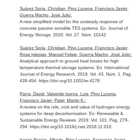
Suárez Soria, Christian, Pino Lucena, Francisco Javier,
Guerra Macho, José Julio:
A new simplified model for the unsteady response of
concrete passive sensible TES systems.
En: Journal of
Energy Storage
. 2020. Vol. 27. Núm. 10142
Suárez Soria, Christian, Pino Lucena, Francisco Javier,
Rosa Iglesias, Manuel Felipe, Guerra Macho, José Julio:
Analytical approach to ground heat losses for high
temperature thermal storage systems.
En: International
Journal of Energy Research
. 2019. Vol. 43. Núm. 1. Pag.
439-454. https://doi.org/10.1002/er.4278
Parra, David, Valverde Isorna, Luis, Pino Lucena,
Francisco Javier, Patel, Martin K.:
A review on the role, cost and value of hydrogen energy
systems for deep decarbonisation.
En: Renewable &
Sustainable Energy Reviews
. 2019. Vol. 101. Pag. 279-
294. https://doi.org/10.1016/j.rser.2018.11.010
Iranzo Paricio, Alfredo, Pino Lucena, Francisco Javier,