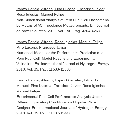
Iranzo Paricio, Alfredo, Pino Lucena, Francisco Javier,
Rosa Iglesias, Manuel Felipe:
Non-Dimensional Analysis of Pem Fuel Cell Phenomena
by Means of AC Impedance Measurements.
En: Journal
of Power Sources
. 2011. Vol. 196. Pag. 4264-4269
Iranzo Paricio, Alfredo, Rosa Iglesias, Manuel Felipe,
Pino Lucena, Francisco Javier:
Numerical Model for the Performance Prediction of a
Pem Fuel Cell. Model Results and Experimental
Validation.
En: International Journal of Hydrogen Energy
.
2010. Vol. 35. Pag. 11533-11550
Iranzo Paricio, Alfredo, López González, Eduardo
Manuel, Pino Lucena, Francisco Javier, Rosa Iglesias,
Manuel Felipe:
Experimental Fuel Cell Performance Analysis Under
Different Operating Conditions and Bipolar Plate
Designs.
En: International Journal of Hydrogen Energy
.
2010. Vol. 35. Pag. 11437-11447