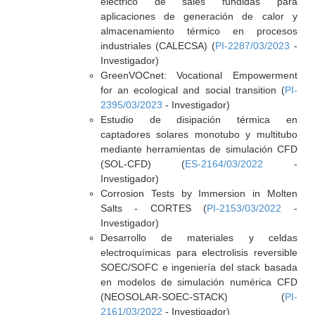
eléctrico de sales fundidas para
aplicaciones de generación de calor y
almacenamiento térmico en procesos
industriales (CALECSA) (
PI-2287/03/2023
-
Investigador)
GreenVOCnet: Vocational Empowerment
for an ecological and social transition (
PI-
2395/03/2023
- Investigador)
Estudio de disipación térmica en
captadores solares monotubo y multitubo
mediante herramientas de simulación CFD
(SOL-CFD) (
ES-2164/03/2022
-
Investigador)
Corrosion Tests by Immersion in Molten
Salts - CORTES (
PI-2153/03/2022
-
Investigador)
Desarrollo de materiales y celdas
electroquímicas para electrolisis reversible
SOEC/SOFC e ingeniería del stack basada
en modelos de simulación numérica CFD
(NEOSOLAR-SOEC-STACK) (
PI-
2161/03/2022
- Investigador)