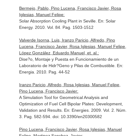
Bermejo, Pablo, Pino Lucena, Francisco Javier, Rosa
Iglesias, Manuel Felipe:
Solar Absorption Cooling Plant in Seville.
En: Solar
Energy
. 2010. Vol. 84. Pag. 1503-1512
Valverde Isorna, Luis, Iranzo Paricio, Alfredo, Pino
Lucena, Francisco Javier, Rosa Iglesias, Manuel Felipe,
López González, Eduardo Manuel, et. al.:
Dise?o, Montaje y Puesta en Funcionamiento de un
Laboratorio de Hidr?Geno y Pilas de Combustible.
En:
Energia
. 2010. Pag. 44-52
Iranzo Paricio, Alfredo, Rosa Iglesias, Manuel Felipe,
Pino Lucena, Francisco Javier:
A Simulation Tool for Geometrical Analysis and
Optimization of Fuel Cell Bipolar Plates: Development,
Validation and Results.
En: Energies
. 2009. Vol. 2. Núm.
3. Pag. 582-594. doi: 10.3390/en20300582
Pino Lucena, Francisco Javier, Rosa Iglesias, Manuel
Felipe, Martinez Sanchez, Javier: