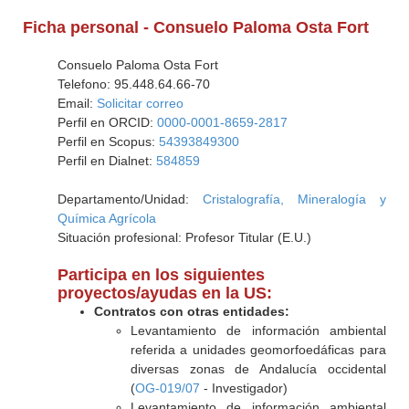
Ficha personal - Consuelo Paloma Osta Fort
Consuelo Paloma Osta Fort
Telefono: 95.448.64.66-70
Email:
Solicitar correo
Perfil en ORCID:
0000-0001-8659-2817
Perfil en Scopus:
54393849300
Perfil en Dialnet:
584859
Departamento/Unidad:
Cristalografía, Mineralogía y
Química Agrícola
Situación profesional: Profesor Titular (E.U.)
Participa en los siguientes
proyectos/ayudas en la US:
Contratos con otras entidades:
Levantamiento de información ambiental
referida a unidades geomorfoedáficas para
diversas zonas de Andalucía occidental
(
OG-019/07
- Investigador)
Levantamiento de información ambiental