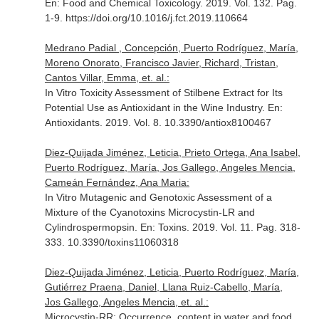
En: Food and Chemical Toxicology
. 2019. Vol. 132. Pag.
1-9. https://doi.org/10.1016/j.fct.2019.110664
Medrano Padial , Concepción, Puerto Rodríguez, María,
Moreno Onorato, Francisco Javier, Richard, Tristan,
Cantos Villar, Emma, et. al.:
In Vitro Toxicity Assessment of Stilbene Extract for Its
Potential Use as Antioxidant in the Wine Industry.
En:
Antioxidants
. 2019. Vol. 8. 10.3390/antiox8100467
Diez-Quijada Jiménez, Leticia, Prieto Ortega, Ana Isabel,
Puerto Rodríguez, María, Jos Gallego, Angeles Mencia,
Cameán Fernández, Ana Maria:
In Vitro Mutagenic and Genotoxic Assessment of a
Mixture of the Cyanotoxins Microcystin-LR and
Cylindrospermopsin.
En: Toxins
. 2019. Vol. 11. Pag. 318-
333. 10.3390/toxins11060318
Diez-Quijada Jiménez, Leticia, Puerto Rodríguez, María,
Gutiérrez Praena, Daniel, Llana Ruiz-Cabello, María,
Jos Gallego, Angeles Mencia, et. al.:
Microcystin-RR: Occurrence, content in water and food