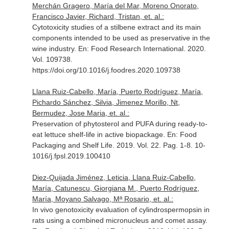
Merchán Gragero, María del Mar, Moreno Onorato,
Francisco Javier, Richard, Tristan, et. al.:
Cytotoxicity studies of a stilbene extract and its main
components intended to be used as preservative in the
wine industry.
En: Food Research International
. 2020.
Vol. 109738.
https://doi.org/10.1016/j.foodres.2020.109738
Llana Ruiz-Cabello, María, Puerto Rodríguez, María,
Pichardo Sánchez, Silvia, Jimenez Morillo, Nt,
Bermudez, Jose Maria, et. al.:
Preservation of phytosterol and PUFA during ready-to-
eat lettuce shelf-life in active biopackage.
En: Food
Packaging and Shelf Life
. 2019. Vol. 22. Pag. 1-8. 10-
1016/j.fpsl.2019.100410
Diez-Quijada Jiménez, Leticia, Llana Ruiz-Cabello,
María, Catunescu, Giorgiana M., Puerto Rodríguez,
María, Moyano Salvago, Mª Rosario, et. al.:
In vivo genotoxicity evaluation of cylindrospermopsin in
rats using a combined micronucleus and comet assay.