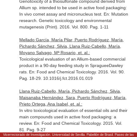
Genotoxicity of a thiosulfonate compound derived from
Allium sp. intended to be used in active food packaging:
In vivo comet assay and micronucleus test.
En: Mutation
research. Genetic toxicology and environmental
mutagenesis (Print)
. 2016. Vol. 800. Pag. 1-11
Mellado García, María Pilar, Puerto Rodríguez, María,
Pichardo Sánchez, Silvia, Llana Ruiz-Cabello, María,
Moyano Salvago, Mª Rosario, et. al.:
Toxicological evaluation of an Allium-based commercial
product in a 90-day feeding study in SpragueeDawley
rats.
En: Food and Chemical Toxicology
. 2016. Vol. 90.
Pag. 18-29. 10.1016/j.fct.2016.01.019
Llana Ruiz-Cabello, María, Pichardo Sánchez, Silvia,
Maisanaba Hernández, Sara, Puerto Rodríguez, María,
Prieto Ortega, Ana Isabel, et. al.:
In vitro toxicological evaluation of essential oils and their
main compounds used in active food packaging: a
review.
En: Food and Chemical Toxicology
. 2015. Vol.
81. Pag. 9-27
Vicerrectorado de Investigación. Universidad de Sevilla. Pabellón de Brasil. Paseo de las