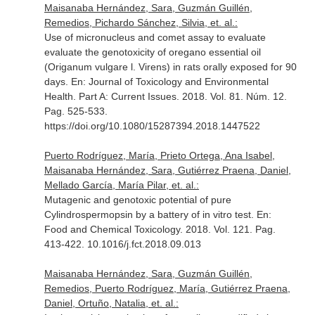
Maisanaba Hernández, Sara, Guzmán Guillén,
Remedios, Pichardo Sánchez, Silvia, et. al.:
Use of micronucleus and comet assay to evaluate
evaluate the genotoxicity of oregano essential oil
(Origanum vulgare l. Virens) in rats orally exposed for 90
days.
En: Journal of Toxicology and Environmental
Health. Part A: Current Issues
. 2018. Vol. 81. Núm. 12.
Pag. 525-533.
https://doi.org/10.1080/15287394.2018.1447522
Puerto Rodríguez, María, Prieto Ortega, Ana Isabel,
Maisanaba Hernández, Sara, Gutiérrez Praena, Daniel,
Mellado García, María Pilar, et. al.:
Mutagenic and genotoxic potential of pure
Cylindrospermopsin by a battery of in vitro test.
En:
Food and Chemical Toxicology
. 2018. Vol. 121. Pag.
413-422. 10.1016/j.fct.2018.09.013
Maisanaba Hernández, Sara, Guzmán Guillén,
Remedios, Puerto Rodríguez, María, Gutiérrez Praena,
Daniel, Ortuño, Natalia, et. al.: