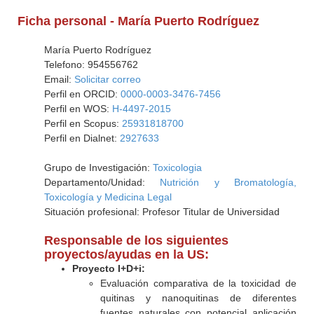
Ficha personal - María Puerto Rodríguez
María Puerto Rodríguez
Telefono: 954556762
Email:
Solicitar correo
Perfil en ORCID:
0000-0003-3476-7456
Perfil en WOS:
H-4497-2015
Perfil en Scopus:
25931818700
Perfil en Dialnet:
2927633
Grupo de Investigación:
Toxicologia
Departamento/Unidad:
Nutrición y Bromatología,
Toxicología y Medicina Legal
Situación profesional: Profesor Titular de Universidad
Responsable de los siguientes
proyectos/ayudas en la US:
Proyecto I+D+i:
Evaluación comparativa de la toxicidad de
quitinas y nanoquitinas de diferentes
fuentes naturales con potencial aplicación