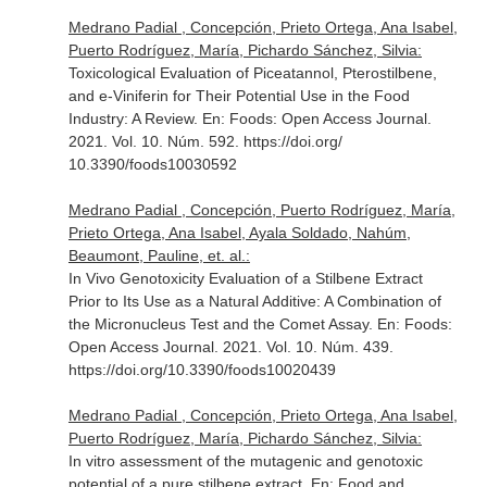
Medrano Padial , Concepción, Prieto Ortega, Ana Isabel,
Puerto Rodríguez, María, Pichardo Sánchez, Silvia:
Toxicological Evaluation of Piceatannol, Pterostilbene,
and e-Viniferin for Their Potential Use in the Food
Industry: A Review.
En: Foods: Open Access Journal
.
2021. Vol. 10. Núm. 592. https://doi.org/
10.3390/foods10030592
Medrano Padial , Concepción, Puerto Rodríguez, María,
Prieto Ortega, Ana Isabel, Ayala Soldado, Nahúm,
Beaumont, Pauline, et. al.:
In Vivo Genotoxicity Evaluation of a Stilbene Extract
Prior to Its Use as a Natural Additive: A Combination of
the Micronucleus Test and the Comet Assay.
En: Foods:
Open Access Journal
. 2021. Vol. 10. Núm. 439.
https://doi.org/10.3390/foods10020439
Medrano Padial , Concepción, Prieto Ortega, Ana Isabel,
Puerto Rodríguez, María, Pichardo Sánchez, Silvia:
In vitro assessment of the mutagenic and genotoxic
potential of a pure stilbene extract.
En: Food and