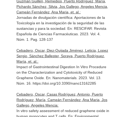
Guzmán Guillén, Remedios, Puerto Rodríguez, María,
Pichardo Sánchez, Silvia, Jos Gallego, Angeles Mencia,
Cameán Fernández, Ana Maria, et. al.:
Jornadas de divulgación científica: Aportaciones de la
Toxicología en la investigación de la seguridad de las
sustancias y para la sociedad.
En: RESCIFAR: Revista
Española de Ciencias Farmacéuticas
. 2023. Vol. 4.
Núm. 1. Pag. 128-137
Cebadero, Oscar, Diez-Quijada Jiménez, Leticia, Lopez
Sergio, Sánchez Ballester, Soraya, Puerto Rodríguez,
María, et. al.:
Impact of Gastrointestinal Digestion In Vitro Procedure
on the Characterization and Cytotoxicity of Reduced
Graphene Oxide.
En: Nanomaterials
. 2023. Vol. 13.
Núm. 16. https://doi.org/10.3390/nano13162285
Cebadero, Oscar, Casas Rodríguez, Antonio, Puerto
Rodríguez, María, Cameán Fernández, Ana Maria, Jos
Gallego, Angeles Mencia:
In vitro safety assessment of reduced graphene oxide in
human monocytes and T cells.
En: Environmental