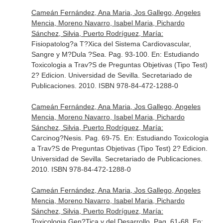
Cameán Fernández, Ana Maria, Jos Gallego, Angeles
Mencia, Moreno Navarro, Isabel Maria, Pichardo
Sánchez, Silvia, Puerto Rodríguez, María:
Fisiopatolog?a T?Xica del Sistema Cardiovascular,
Sangre y M?Dula ?Sea. Pag. 93-100.
En: Estudiando
Toxicologia a Trav?S de Preguntas Objetivas (Tipo Test)
2? Edicion
. Universidad de Sevilla. Secretariado de
Publicaciones. 2010. ISBN 978-84-472-1288-0
Cameán Fernández, Ana Maria, Jos Gallego, Angeles
Mencia, Moreno Navarro, Isabel Maria, Pichardo
Sánchez, Silvia, Puerto Rodríguez, María:
Carcinog?Nesis. Pag. 69-75.
En: Estudiando Toxicologia
a Trav?S de Preguntas Objetivas (Tipo Test) 2? Edicion
.
Universidad de Sevilla. Secretariado de Publicaciones.
2010. ISBN 978-84-472-1288-0
Cameán Fernández, Ana Maria, Jos Gallego, Angeles
Mencia, Moreno Navarro, Isabel Maria, Pichardo
Sánchez, Silvia, Puerto Rodríguez, María:
Toxicologia Gen?Tica y del Desarrollo. Pag. 61-68.
En: