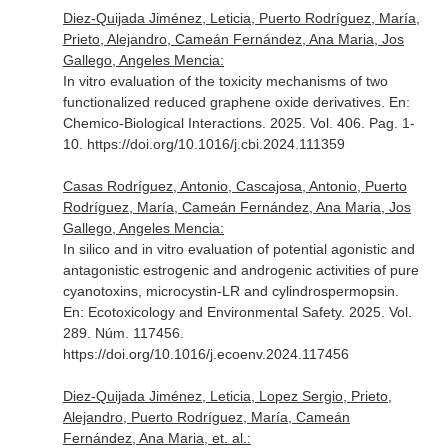
Diez-Quijada Jiménez, Leticia, Puerto Rodríguez, María,
Prieto, Alejandro, Cameán Fernández, Ana Maria, Jos
Gallego, Angeles Mencia:
In vitro evaluation of the toxicity mechanisms of two
functionalized reduced graphene oxide derivatives.
En:
Chemico-Biological Interactions
. 2025. Vol. 406. Pag. 1-
10. https://doi.org/10.1016/j.cbi.2024.111359
Casas Rodríguez, Antonio, Cascajosa, Antonio, Puerto
Rodríguez, María, Cameán Fernández, Ana Maria, Jos
Gallego, Angeles Mencia:
In silico and in vitro evaluation of potential agonistic and
antagonistic estrogenic and androgenic activities of pure
cyanotoxins, microcystin-LR and cylindrospermopsin.
En: Ecotoxicology and Environmental Safety
. 2025. Vol.
289. Núm. 117456.
https://doi.org/10.1016/j.ecoenv.2024.117456
Diez-Quijada Jiménez, Leticia, Lopez Sergio, Prieto,
Alejandro, Puerto Rodríguez, María, Cameán
Fernández, Ana Maria, et. al.: