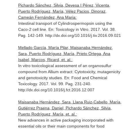
Pichardo Sánchez, Silvia, Devesa I Pérez, Vicenta,
Puerto Rodríguez, María, Vélez Pacios, Dinoraz,
Cameán Fernández, Ana Maria:
Intestinal transport of Cylindrospermopsin using the
Caco-2 cell line.
En: Toxicology in Vitro
. 2017. Vol. 38.
Pag. 142-149. http://dx.doi.org/10.1016/j.tiv.2016.09.021
Mellado García, María Pilar, Maisanaba Hernández,
Sara, Puerto Rodríguez, María, Prieto Ortega, Ana
Isabel, Marcos, Ricard, et. al.:
In vitro toxicological assessment of an organosulfur
compound from Allium extract: Cytotoxicity, mutagenicity
and genotoxicity studies.
En: Food and Chemical
Toxicology
. 2017. Vol. 99. Pag. 231-240.
http://dx.doi.org/10.1016/j.fct.2016.12.007
Maisanaba Hernández, Sara, Llana Ruiz-Cabello, María,
Gutiérrez Praena, Daniel, Pichardo Sánchez, Silvia,
Puerto Rodríguez, María, et. al.:
New advances in active packaging incorporated with
essential oils or their main components for food