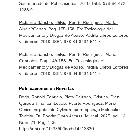
Secretariado de Publicaciones. 2010. ISBN 978-84-472-
1288-0
Pichardo Sánchez, Silvia, Puerto Rodríguez, María:
Alucin?Genos. Pag. 155-158.
En: Toxicologia del
Medicamento y Drogas de Abuso
. Padilla Libros Editores
y Libreros. 2010. ISBN 978-84-8434-511-4
Pichardo Sánchez, Silvia, Puerto Rodríguez, María:
Cannabis. Pag. 149-153.
En: Toxicologia del
Medicamento y Drogas de Abuso
. Padilla Libros Editores
y Libreros. 2010. ISBN 978-84-8434-511-4
Publicaciones en Revistas
Borja, Ronald Fabricio, Plata Calzado, Cristina, Diez-
Quijada Jiménez, Leticia, Puerto Rodríguez, María:
Omics Insights into Cylindrospermopsin¿s Molecular
Toxicity.
En: Foods: Open Access Journal
. 2025. Vol. 14.
Núm. 21. Pag. 1-36.
https://doi.org/10.3390/foods14213620