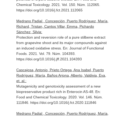
Chemical Toxicology
. 2021. Vol. 150. Núm. 112065.
https://doi.org/10.1016/j.fct.2021.112065
Medrano Padial , Concepción, Puerto Rodríguez, María,
Richard, Tristan, Cantos Villar, Emma, Pichardo
Sánchez, Silvia:
Protection and reversion role of a pure stilbene extract
from grapevine shoot and its major compounds against
an induced oxidative stress.
En: Journal of Functional
Foods
. 2021. Vol. 79. Núm. 104393.
https://doi.org/10.1016/j.jff.2021.104393
Cascajosa, Antonio, Prieto Ortega, Ana Isabel, Puerto
Rodríguez, María, Baños Arjona, Alberto, Valdivia, Eva,
et. al.:
Mutagenicity and genotoxicity assessment of a new
biopreservative product rich in Enterocin AS-48.
En:
Food and Chemical Toxicology
. 2020. Vol. 146. Núm.
111846. https://doi.org/10.1016/j.fct.2020.111846
Medrano Padial , Concepción, Puerto Rodríguez, María,