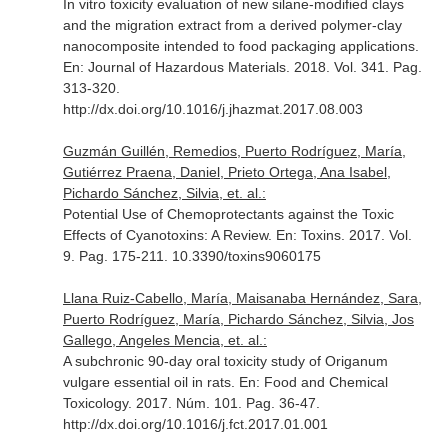
In vitro toxicity evaluation of new silane-modified clays
and the migration extract from a derived polymer-clay
nanocomposite intended to food packaging applications.
En: Journal of Hazardous Materials
. 2018. Vol. 341. Pag.
313-320.
http://dx.doi.org/10.1016/j.jhazmat.2017.08.003
Guzmán Guillén, Remedios, Puerto Rodríguez, María,
Gutiérrez Praena, Daniel, Prieto Ortega, Ana Isabel,
Pichardo Sánchez, Silvia, et. al.:
Potential Use of Chemoprotectants against the Toxic
Effects of Cyanotoxins: A Review.
En: Toxins
. 2017. Vol.
9. Pag. 175-211. 10.3390/toxins9060175
Llana Ruiz-Cabello, María, Maisanaba Hernández, Sara,
Puerto Rodríguez, María, Pichardo Sánchez, Silvia, Jos
Gallego, Angeles Mencia, et. al.:
A subchronic 90-day oral toxicity study of Origanum
vulgare essential oil in rats.
En: Food and Chemical
Toxicology
. 2017. Núm. 101. Pag. 36-47.
http://dx.doi.org/10.1016/j.fct.2017.01.001