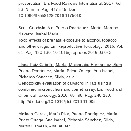
preservation.
En: Food Reviews International
. 2017. Vol.
33. Núm. 5. Pag. 447-515. Doi:
10.1080/87559129.2016.1175010
Scott Goodwin, A.c, Puerto Rodríguez, María, Moreno
Navarro, Isabel Maria:
Toxic effects of prenatal exposure to alcohol, tobacco
and other drugs.
En: Reproductive Toxicology
. 2016. Vol.
61. Pag. 120-130. 10.1016/j.reprotox.2016.03.043
Llana Ruiz-Cabello, María, Maisanaba Hernández, Sara,
Puerto Rodríguez, María, Prieto Ortega, Ana Isabel,
Pichardo Sánchez, Silvia, et. al.:
Genotoxicity evaluation of carvacrol in rats using a
combined micronucleus and comet assay.
En: Food and
Chemical Toxicology
. 2016. Vol. 98. Pag. 240-250.
http://dx.doi.org/10.1016/j.fct.2016.11.005
Mellado García, María Pilar, Puerto Rodríguez, María,
Prieto Ortega, Ana Isabel, Pichardo Sánchez, Silvia,
Martin Cameán, Ana, et. al.: