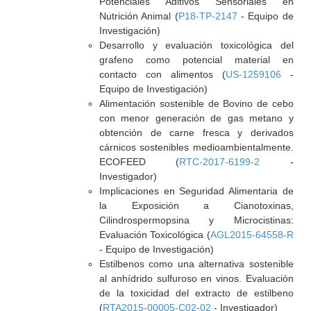
Potenciales Aditivos Sensoriales en
Nutrición Animal (
P18-TP-2147
- Equipo de
Investigación)
Desarrollo y evaluación toxicológica del
grafeno como potencial material en
contacto con alimentos (
US-1259106
-
Equipo de Investigación)
Alimentación sostenible de Bovino de cebo
con menor generación de gas metano y
obtención de carne fresca y derivados
cárnicos sostenibles medioambientalmente.
ECOFEED (
RTC-2017-6199-2
-
Investigador)
Implicaciones en Seguridad Alimentaria de
la Exposición a Cianotoxinas,
Cilindrospermopsina y Microcistinas:
Evaluación Toxicológica (
AGL2015-64558-R
- Equipo de Investigación)
Estilbenos como una alternativa sostenible
al anhídrido sulfuroso en vinos. Evaluación
de la toxicidad del extracto de estilbeno
(
RTA2015-00005-C02-02
- Investigador)