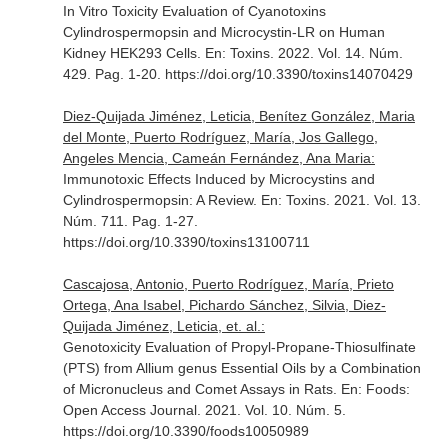
In Vitro Toxicity Evaluation of Cyanotoxins
Cylindrospermopsin and Microcystin-LR on Human
Kidney HEK293 Cells.
En: Toxins
. 2022. Vol. 14. Núm.
429. Pag. 1-20. https://doi.org/10.3390/toxins14070429
Diez-Quijada Jiménez, Leticia, Benítez González, Maria
del Monte, Puerto Rodríguez, María, Jos Gallego,
Angeles Mencia, Cameán Fernández, Ana Maria:
Immunotoxic Effects Induced by Microcystins and
Cylindrospermopsin: A Review.
En: Toxins
. 2021. Vol. 13.
Núm. 711. Pag. 1-27.
https://doi.org/10.3390/toxins13100711
Cascajosa, Antonio, Puerto Rodríguez, María, Prieto
Ortega, Ana Isabel, Pichardo Sánchez, Silvia, Diez-
Quijada Jiménez, Leticia, et. al.:
Genotoxicity Evaluation of Propyl-Propane-Thiosulfinate
(PTS) from Allium genus Essential Oils by a Combination
of Micronucleus and Comet Assays in Rats.
En: Foods:
Open Access Journal
. 2021. Vol. 10. Núm. 5.
https://doi.org/10.3390/foods10050989