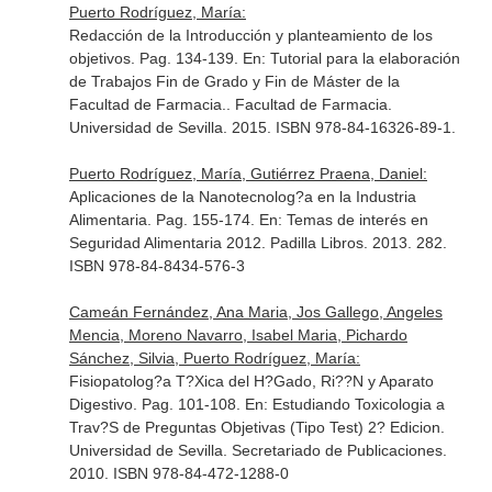
Puerto Rodríguez, María:
Redacción de la Introducción y planteamiento de los
objetivos. Pag. 134-139.
En: Tutorial para la elaboración
de Trabajos Fin de Grado y Fin de Máster de la
Facultad de Farmacia.
. Facultad de Farmacia.
Universidad de Sevilla. 2015. ISBN 978-84-16326-89-1.
Puerto Rodríguez, María, Gutiérrez Praena, Daniel:
Aplicaciones de la Nanotecnolog?a en la Industria
Alimentaria. Pag. 155-174.
En: Temas de interés en
Seguridad Alimentaria 2012
. Padilla Libros. 2013. 282.
ISBN 978-84-8434-576-3
Cameán Fernández, Ana Maria, Jos Gallego, Angeles
Mencia, Moreno Navarro, Isabel Maria, Pichardo
Sánchez, Silvia, Puerto Rodríguez, María:
Fisiopatolog?a T?Xica del H?Gado, Ri??N y Aparato
Digestivo. Pag. 101-108.
En: Estudiando Toxicologia a
Trav?S de Preguntas Objetivas (Tipo Test) 2? Edicion
.
Universidad de Sevilla. Secretariado de Publicaciones.
2010. ISBN 978-84-472-1288-0