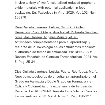
In vitro toxicity of two functionalized reduced graphene
oxide materials with potential application in food
packaging.
En: Toxicology in Vitro
. 2025. Vol. 102. Núm.
105970
Diez-Quijada Jiménez, Leticia, Guzmán Guillén,
Remedios, Prieto Ortega, Ana Isabel, Pichardo Sánchez,
Silvia, Jos Gallego, Angeles Mencia, et. al.:
Actividades complementarias para el aprendizaje y
refuerzo de la Toxicología en los estudiantes mediante
el abordaje de temas de actualidad.
En: RESCIFAR:
Revista Española de Ciencias Farmacéuticas
. 2024. Vol.
5. Pag. 25-34
Diez-Quijada Jiménez, Leticia, Puerto Rodríguez, María:
Nuevas metodologías de enseñanza-aprendizaje en el
Grado en Farmacia y Doble Grado en Farmacia y en
Óptica y Optometría: una experiencia de Innovación
Docente.
En: RESCIFAR: Revista Española de Ciencias
Farmacéuticas
. 2023. Vol. 4. Núm. 1. Pag. 120-127