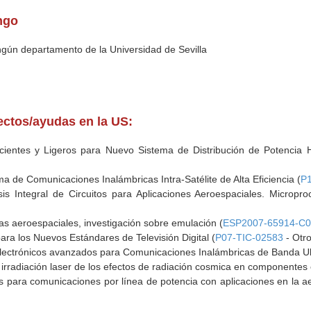
ngo
ingún departamento de la Universidad de Sevilla
yectos/ayudas en la US:
icientes y Ligeros para Nuevo Sistema de Distribución de Potencia
a de Comunicaciones Inalámbricas Intra-Satélite de Alta Eficiencia (
P
is Integral de Circuitos para Aplicaciones Aeroespaciales. Micropr
as aeroespaciales, investigación sobre emulación (
ESP2007-65914-C0
para los Nuevos Estándares de Televisión Digital (
P07-TIC-02583
- Otro
lectrónicos avanzados para Comunicaciones Inalámbricas de Banda Ul
rradiación laser de los efectos de radiación cosmica en componentes e
os para comunicaciones por línea de potencia con aplicaciones en la ae