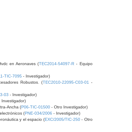
 Hvdc en Aeronaves (
TEC2014-54097-R
- Equipo
11-TIC-7095
- Investigador)
ocesadores Robustos. (
TEC2010-22095-C03-01
-
3-03
- Investigador)
 Investigador)
tra-Ancha (
P06-TIC-01500
- Otro Investigador)
lectrónicos (
PNE-034/2006
- Investigador)
ronáutica y el espacio (
EXC/2005/TIC-250
- Otro