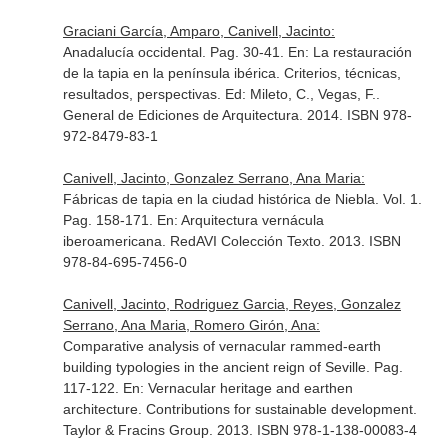
Graciani García, Amparo, Canivell, Jacinto:
Anadalucía occidental. Pag. 30-41.
En: La restauración
de la tapia en la península ibérica. Criterios, técnicas,
resultados, perspectivas. Ed: Mileto, C., Vegas, F.
.
General de Ediciones de Arquitectura. 2014. ISBN 978-
972-8479-83-1
Canivell, Jacinto, Gonzalez Serrano, Ana Maria:
Fábricas de tapia en la ciudad histórica de Niebla. Vol. 1.
Pag. 158-171.
En: Arquitectura vernácula
iberoamericana
. RedAVI Colección Texto. 2013. ISBN
978-84-695-7456-0
Canivell, Jacinto, Rodriguez Garcia, Reyes, Gonzalez
Serrano, Ana Maria, Romero Girón, Ana:
Comparative analysis of vernacular rammed-earth
building typologies in the ancient reign of Seville. Pag.
117-122.
En: Vernacular heritage and earthen
architecture. Contributions for sustainable development
.
Taylor & Fracins Group. 2013. ISBN 978-1-138-00083-4