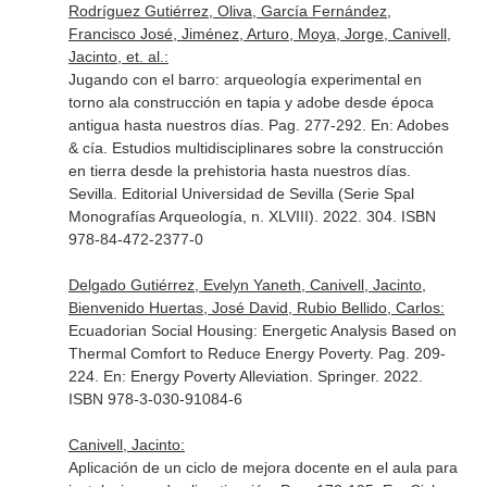
Rodríguez Gutiérrez, Oliva, García Fernández,
Francisco José, Jiménez, Arturo, Moya, Jorge, Canivell,
Jacinto, et. al.:
Jugando con el barro: arqueología experimental en
torno ala construcción en tapia y adobe desde época
antigua hasta nuestros días. Pag. 277-292.
En: Adobes
& cía. Estudios multidisciplinares sobre la construcción
en tierra desde la prehistoria hasta nuestros días
.
Sevilla. Editorial Universidad de Sevilla (Serie Spal
Monografías Arqueología, n. XLVIII). 2022. 304. ISBN
978-84-472-2377-0
Delgado Gutiérrez, Evelyn Yaneth, Canivell, Jacinto,
Bienvenido Huertas, José David, Rubio Bellido, Carlos:
Ecuadorian Social Housing: Energetic Analysis Based on
Thermal Comfort to Reduce Energy Poverty. Pag. 209-
224.
En: Energy Poverty Alleviation
. Springer. 2022.
ISBN 978-3-030-91084-6
Canivell, Jacinto:
Aplicación de un ciclo de mejora docente en el aula para