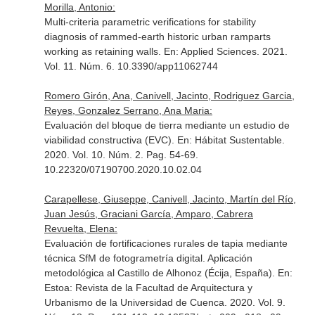
Morilla, Antonio:
Multi-criteria parametric verifications for stability
diagnosis of rammed-earth historic urban ramparts
working as retaining walls.
En: Applied Sciences
. 2021.
Vol. 11. Núm. 6. 10.3390/app11062744
Romero Girón, Ana, Canivell, Jacinto, Rodriguez Garcia,
Reyes, Gonzalez Serrano, Ana Maria:
Evaluación del bloque de tierra mediante un estudio de
viabilidad constructiva (EVC).
En: Hábitat Sustentable
.
2020. Vol. 10. Núm. 2. Pag. 54-69.
10.22320/07190700.2020.10.02.04
Carapellese, Giuseppe, Canivell, Jacinto, Martín del Río,
Juan Jesús, Graciani García, Amparo, Cabrera
Revuelta, Elena:
Evaluación de fortificaciones rurales de tapia mediante
técnica SfM de fotogrametría digital. Aplicación
metodológica al Castillo de Alhonoz (Écija, España).
En:
Estoa: Revista de la Facultad de Arquitectura y
Urbanismo de la Universidad de Cuenca
. 2020. Vol. 9.