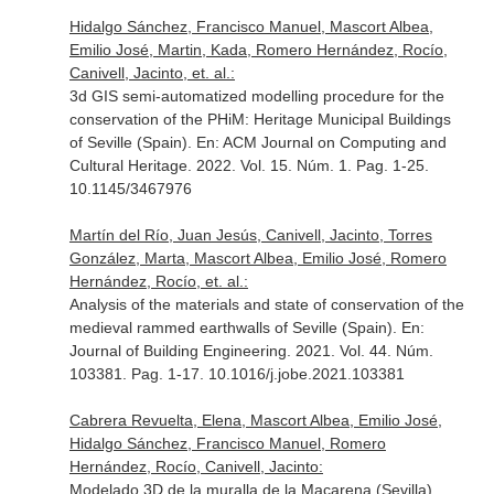
Hidalgo Sánchez, Francisco Manuel, Mascort Albea,
Emilio José, Martin, Kada, Romero Hernández, Rocío,
Canivell, Jacinto, et. al.:
3d GIS semi-automatized modelling procedure for the
conservation of the PHiM: Heritage Municipal Buildings
of Seville (Spain).
En: ACM Journal on Computing and
Cultural Heritage
. 2022. Vol. 15. Núm. 1. Pag. 1-25.
10.1145/3467976
Martín del Río, Juan Jesús, Canivell, Jacinto, Torres
González, Marta, Mascort Albea, Emilio José, Romero
Hernández, Rocío, et. al.:
Analysis of the materials and state of conservation of the
medieval rammed earthwalls of Seville (Spain).
En:
Journal of Building Engineering
. 2021. Vol. 44. Núm.
103381. Pag. 1-17. 10.1016/j.jobe.2021.103381
Cabrera Revuelta, Elena, Mascort Albea, Emilio José,
Hidalgo Sánchez, Francisco Manuel, Romero
Hernández, Rocío, Canivell, Jacinto:
Modelado 3D de la muralla de la Macarena (Sevilla).