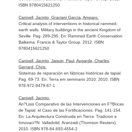
ISBN 9780415621250
Canivell, Jacinto, Graciani García, Amparo:
Critical analysis of interventions in historical rammed-
earth walls. Military buildings in the ancient Kingdom of
Seville. Pag. 289-295.
En: Rammed Earth Conservation
.
Balkema. Francis & Taylor Group. 2012. ISBN
9780415621250
Canivell, Jacinto, Jaquin, Paul, Augarde, Charles,
Gerrard, Chris:
Sistemas de reparación en fábricas históricas de tapial.
Pag. 69-73.
En: Terra em seminario 2010
. 2010. ISBN
978-972-8479-67-1
Canivell, Jacinto:
An?Lisis Comparativo de las Intervenciones en F?Bricas
de Tapial. el Caso de las Fortificaciones. Pag. 141-154.
En: La Arquitectura Construida en Tierra. Tradicion e
Innovaci?N
. Valladolid. Aranzadi (Thomson Reuters).
2010. ISBN 978-84-693-4554-2