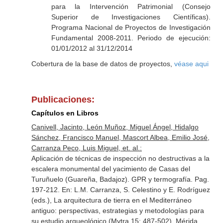
para la Intervención Patrimonial (Consejo
Superior de Investigaciones Científicas).
Programa Nacional de Proyectos de Investigación
Fundamental 2008-2011. Periodo de ejecución:
01/01/2012 al 31/12/2014
Cobertura de la base de datos de proyectos,
véase aqui
Publicaciones:
Capítulos en Libros
Canivell, Jacinto, León Muñoz, Miguel Ángel, Hidalgo
Sánchez, Francisco Manuel, Mascort Albea, Emilio José,
Carranza Peco, Luis Miguel, et. al.:
Aplicación de técnicas de inspección no destructivas a la
escalera monumental del yacimiento de Casas del
Turuñuelo (Guareña, Badajoz). GPR y termografía. Pag.
197-212.
En: L.M. Carranza, S. Celestino y E. Rodríguez
(eds.), La arquitectura de tierra en el Mediterráneo
antiguo: perspectivas, estrategias y metodologías para
su estudio arqueológico (Mytra 15: 487-502)
. Mérida.