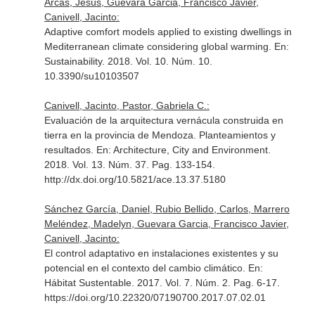
Arcas, Jesús, Guevara Garcia, Francisco Javier,
Canivell, Jacinto:
Adaptive comfort models applied to existing dwellings in
Mediterranean climate considering global warming.
En:
Sustainability
. 2018. Vol. 10. Núm. 10.
10.3390/su10103507
Canivell, Jacinto, Pastor, Gabriela C.:
Evaluación de la arquitectura vernácula construida en
tierra en la provincia de Mendoza. Planteamientos y
resultados.
En: Architecture, City and Environment
.
2018. Vol. 13. Núm. 37. Pag. 133-154.
http://dx.doi.org/10.5821/ace.13.37.5180
Sánchez García, Daniel, Rubio Bellido, Carlos, Marrero
Meléndez, Madelyn, Guevara Garcia, Francisco Javier,
Canivell, Jacinto:
El control adaptativo en instalaciones existentes y su
potencial en el contexto del cambio climático.
En:
Hábitat Sustentable
. 2017. Vol. 7. Núm. 2. Pag. 6-17.
https://doi.org/10.22320/07190700.2017.07.02.01