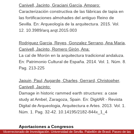
Canivell, Jacinto, Graciani García, Amparo:
Caracterización constructiva de las fábricas de tapia en
las fortificaciones almohades del antiguo Reino de
Sevilla.
En: Arqueología de la arquitectura
. 2015. Vol.
12. 10.3989/arq.arqt.2015.003
Rodriguez Garcia, Reyes, Gonzalez Serrano, Ana Maria,
Canivell, Jacinto, Romero Girón, Ana:
La cal de Morón en la arquitectura tradicional andaluza.
En: Patrimonio Cultural de España
. 2014. Vol. 1. Núm. 8.
Pag. 213-225
Jaquin, Paul, Augarde, Charles, Gerrard, Christopher,
Canivell, Jacinto:
Damage in historic rammed earth structures: a case
study at Ambel, Zaragoza, Spain.
En: DigitAR - Revista
Digital de Arqueologia, Arquitectura e Artes
. 2013. Vol. 1.
Núm. 1. Pag. 32-42. 10.14195/2182-844x_1_4
Aportaciones a Congresos
Vicerrectorado de Investigación. Universidad de Sevilla. Pabellón de Brasil. Paseo de las