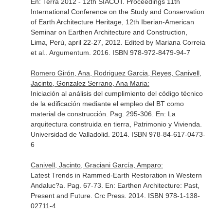
En: Terra 2012 - 12th SIACOT. Proceedings 11th
International Conference on the Study and Conservation
of Earth Architecture Heritage, 12th Iberian-American
Seminar on Earthen Architecture and Construction,
Lima, Perú, april 22-27, 2012. Edited by Mariana Correia
et al.
. Argumentum. 2016. ISBN 978-972-8479-94-7
Romero Girón, Ana, Rodriguez Garcia, Reyes, Canivell,
Jacinto, Gonzalez Serrano, Ana Maria:
Iniciación al análisis del cumplimiento del código técnico
de la edificación mediante el empleo del BT como
material de construcción. Pag. 295-306.
En: La
arquitectura construida en tierra, Patrimonio y Vivienda
.
Universidad de Valladolid. 2014. ISBN 978-84-617-0473-
6
Canivell, Jacinto, Graciani García, Amparo:
Latest Trends in Rammed-Earth Restoration in Western
Andaluc?a. Pag. 67-73.
En: Earthen Architecture: Past,
Present and Future
. Crc Press. 2014. ISBN 978-1-138-
02711-4