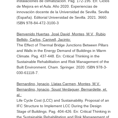
instalaciones de climatización. Pag. 172-195.
En: Ciclos
de Mejora en el Aula. Año 2020. Experiencias de
innovación docente de la Universidad de Sevilla
. Sevilla
(España). Editorial Universidad de Sevilla. 2021. 3660.
ISBN 978-84-472-3100-3
Bienvenido Huertas, José David, Montes, M.V., Rubio
Bellido, Carlos, Canivell, Jacinto:
The Effect of Thermal Bridge Junctions Between Pillars
and Walls in the Energy Demand of Buildings in Warm
Climate. Pag. 437-448.
En: Critical Thinking in the
Sustainable Rehabilitation and Risk Management of the
Built Environment
. Cham. Springer. 2020. ISBN 978-3-
030-61118-7.
Bernardino, Ignacio, Llatas Carmen, Montes, M.V.,
Bernardino, Ignacio, Soust Verdaguer, Bernardette, et.
al.:
Life Cycle Cost (LCC) and Sustainability. Proposal of an
IFC Structure to Implement LCC During the Design
Stage of Buildings. Pag. 404-426.
En: Critical Thinking in
the Sustainable Rehabilitation and Risk Management of