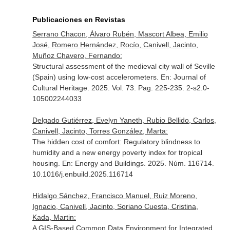
Publicaciones en Revistas
Serrano Chacon, Álvaro Rubén, Mascort Albea, Emilio
José, Romero Hernández, Rocío, Canivell, Jacinto,
Muñoz Chavero, Fernando:
Structural assessment of the medieval city wall of Seville
(Spain) using low-cost accelerometers.
En: Journal of
Cultural Heritage
. 2025. Vol. 73. Pag. 225-235. 2-s2.0-
105002244033
Delgado Gutiérrez, Evelyn Yaneth, Rubio Bellido, Carlos,
Canivell, Jacinto, Torres González, Marta:
The hidden cost of comfort: Regulatory blindness to
humidity and a new energy poverty index for tropical
housing.
En: Energy and Buildings
. 2025. Núm. 116714.
10.1016/j.enbuild.2025.116714
Hidalgo Sánchez, Francisco Manuel, Ruiz Moreno,
Ignacio, Canivell, Jacinto, Soriano Cuesta, Cristina,
Kada, Martin:
A GIS-Based Common Data Environment for Integrated