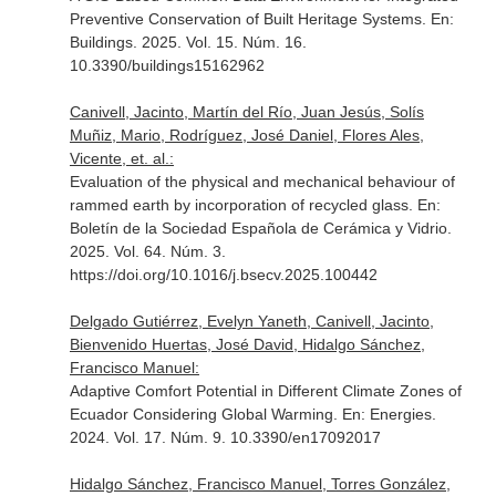
Preventive Conservation of Built Heritage Systems.
En:
Buildings
. 2025. Vol. 15. Núm. 16.
10.3390/buildings15162962
Canivell, Jacinto, Martín del Río, Juan Jesús, Solís
Muñiz, Mario, Rodríguez, José Daniel, Flores Ales,
Vicente, et. al.:
Evaluation of the physical and mechanical behaviour of
rammed earth by incorporation of recycled glass.
En:
Boletín de la Sociedad Española de Cerámica y Vidrio
.
2025. Vol. 64. Núm. 3.
https://doi.org/10.1016/j.bsecv.2025.100442
Delgado Gutiérrez, Evelyn Yaneth, Canivell, Jacinto,
Bienvenido Huertas, José David, Hidalgo Sánchez,
Francisco Manuel:
Adaptive Comfort Potential in Different Climate Zones of
Ecuador Considering Global Warming.
En: Energies
.
2024. Vol. 17. Núm. 9. 10.3390/en17092017
Hidalgo Sánchez, Francisco Manuel, Torres González,