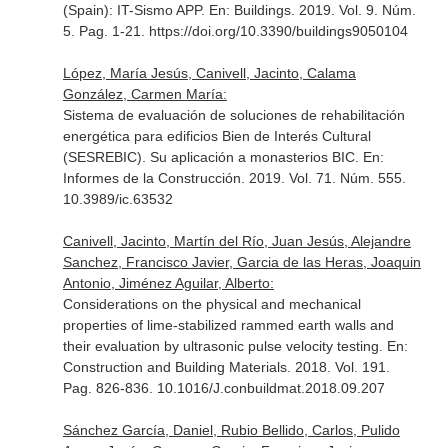
(Spain): IT-Sismo APP.
En: Buildings
. 2019. Vol. 9. Núm.
5. Pag. 1-21. https://doi.org/10.3390/buildings9050104
López, María Jesús, Canivell, Jacinto, Calama
González, Carmen María:
Sistema de evaluación de soluciones de rehabilitación
energética para edificios Bien de Interés Cultural
(SESREBIC). Su aplicación a monasterios BIC.
En:
Informes de la Construcción
. 2019. Vol. 71. Núm. 555.
10.3989/ic.63532
Canivell, Jacinto, Martín del Río, Juan Jesús, Alejandre
Sanchez, Francisco Javier, Garcia de las Heras, Joaquin
Antonio, Jiménez Aguilar, Alberto:
Considerations on the physical and mechanical
properties of lime-stabilized rammed earth walls and
their evaluation by ultrasonic pulse velocity testing.
En:
Construction and Building Materials
. 2018. Vol. 191.
Pag. 826-836. 10.1016/J.conbuildmat.2018.09.207
Sánchez García, Daniel, Rubio Bellido, Carlos, Pulido