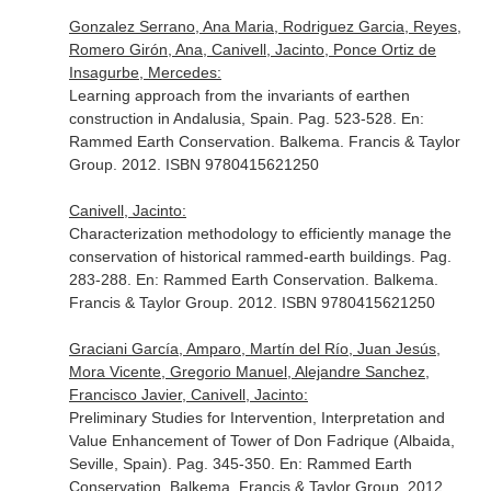
Gonzalez Serrano, Ana Maria, Rodriguez Garcia, Reyes,
Romero Girón, Ana, Canivell, Jacinto, Ponce Ortiz de
Insagurbe, Mercedes:
Learning approach from the invariants of earthen
construction in Andalusia, Spain. Pag. 523-528.
En:
Rammed Earth Conservation
. Balkema. Francis & Taylor
Group. 2012. ISBN 9780415621250
Canivell, Jacinto:
Characterization methodology to efficiently manage the
conservation of historical rammed-earth buildings. Pag.
283-288.
En: Rammed Earth Conservation
. Balkema.
Francis & Taylor Group. 2012. ISBN 9780415621250
Graciani García, Amparo, Martín del Río, Juan Jesús,
Mora Vicente, Gregorio Manuel, Alejandre Sanchez,
Francisco Javier, Canivell, Jacinto:
Preliminary Studies for Intervention, Interpretation and
Value Enhancement of Tower of Don Fadrique (Albaida,
Seville, Spain). Pag. 345-350.
En: Rammed Earth
Conservation
. Balkema. Francis & Taylor Group. 2012.