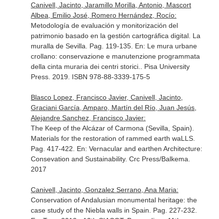
Canivell, Jacinto, Jaramillo Morilla, Antonio, Mascort
Albea, Emilio José, Romero Hernández, Rocío:
Metodología de evaluación y monitorización del
patrimonio basado en la gestión cartográfica digital. La
muralla de Sevilla. Pag. 119-135.
En: Le mura urbane
crollano: conservazione e manutenzione programmata
della cinta muraria dei centri storici.
. Pisa University
Press. 2019. ISBN 978-88-3339-175-5
Blasco Lopez, Francisco Javier, Canivell, Jacinto,
Graciani García, Amparo, Martín del Río, Juan Jesús,
Alejandre Sanchez, Francisco Javier:
The Keep of the Alcázar of Carmona (Sevilla, Spain).
Materials for the restoration of rammed earth waLLS.
Pag. 417-422.
En: Vernacular and earthen Architecture:
Consevation and Sustainability
. Crc Press/Balkema.
2017
Canivell, Jacinto, Gonzalez Serrano, Ana Maria:
Conservation of Andalusian monumental heritage: the
case study of the Niebla walls in Spain. Pag. 227-232.