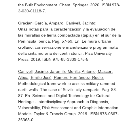
the Built Environment
. Cham. Springer. 2020. ISBN 978-
3-030-61118-7.
Graciani García, Amparo, Canivell, Jacinto:
Unas notas para la caracterización y la evaluación de
las murallas de tierra compactada (tapial) en el sur de la
Península Ibérica. Pag. 57-69.
En: Le mura urbane
crollano: conservazione e manutenzione programmata
della cinta muraria dei centri storici.
. Pisa University
Press. 2019. ISBN 978-88-3339-175-5
Canivell, Jacinto, Jaramillo Morilla, Antonio, Mascort
Albea, Emilio José, Romero Hernández, Rocío:
Methodological framework to assess military rammed-
earth walls. The case of Seville city ramparts. Pag. 83-
87.
En: Science and Digital Technology for Cultural
Heritage - Interdisciplinary Approach to Diagnosis,
Vulnerability, Risk Assessment and Graphic Information
Models
. Taylor & Francis Group. 2019. ISBN 978-0367-
36368-0