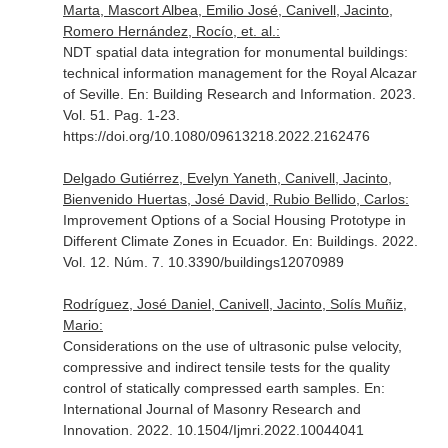
Marta, Mascort Albea, Emilio José, Canivell, Jacinto,
Romero Hernández, Rocío, et. al.:
NDT spatial data integration for monumental buildings:
technical information management for the Royal Alcazar
of Seville.
En: Building Research and Information
. 2023.
Vol. 51. Pag. 1-23.
https://doi.org/10.1080/09613218.2022.2162476
Delgado Gutiérrez, Evelyn Yaneth, Canivell, Jacinto,
Bienvenido Huertas, José David, Rubio Bellido, Carlos:
Improvement Options of a Social Housing Prototype in
Different Climate Zones in Ecuador.
En: Buildings
. 2022.
Vol. 12. Núm. 7. 10.3390/buildings12070989
Rodríguez, José Daniel, Canivell, Jacinto, Solís Muñiz,
Mario:
Considerations on the use of ultrasonic pulse velocity,
compressive and indirect tensile tests for the quality
control of statically compressed earth samples.
En:
International Journal of Masonry Research and
Innovation
. 2022. 10.1504/Ijmri.2022.10044041