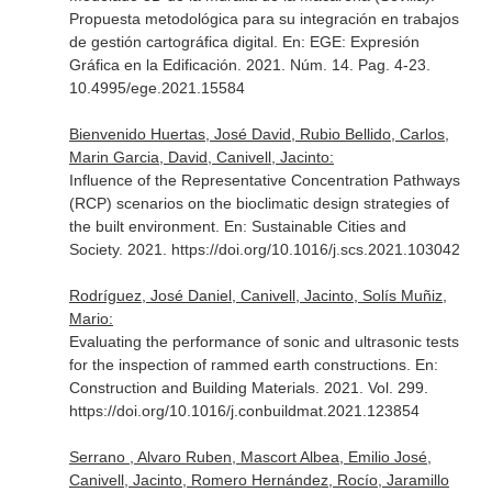
Propuesta metodológica para su integración en trabajos
de gestión cartográfica digital.
En: EGE: Expresión
Gráfica en la Edificación
. 2021. Núm. 14. Pag. 4-23.
10.4995/ege.2021.15584
Bienvenido Huertas, José David, Rubio Bellido, Carlos,
Marin Garcia, David, Canivell, Jacinto:
Influence of the Representative Concentration Pathways
(RCP) scenarios on the bioclimatic design strategies of
the built environment.
En: Sustainable Cities and
Society
. 2021. https://doi.org/10.1016/j.scs.2021.103042
Rodríguez, José Daniel, Canivell, Jacinto, Solís Muñiz,
Mario:
Evaluating the performance of sonic and ultrasonic tests
for the inspection of rammed earth constructions.
En:
Construction and Building Materials
. 2021. Vol. 299.
https://doi.org/10.1016/j.conbuildmat.2021.123854
Serrano , Alvaro Ruben, Mascort Albea, Emilio José,
Canivell, Jacinto, Romero Hernández, Rocío, Jaramillo