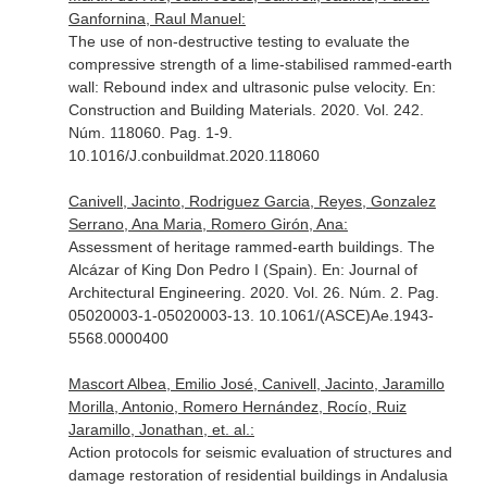
Ganfornina, Raul Manuel:
The use of non-destructive testing to evaluate the
compressive strength of a lime-stabilised rammed-earth
wall: Rebound index and ultrasonic pulse velocity.
En:
Construction and Building Materials
. 2020. Vol. 242.
Núm. 118060. Pag. 1-9.
10.1016/J.conbuildmat.2020.118060
Canivell, Jacinto, Rodriguez Garcia, Reyes, Gonzalez
Serrano, Ana Maria, Romero Girón, Ana:
Assessment of heritage rammed-earth buildings. The
Alcázar of King Don Pedro I (Spain).
En: Journal of
Architectural Engineering
. 2020. Vol. 26. Núm. 2. Pag.
05020003-1-05020003-13. 10.1061/(ASCE)Ae.1943-
5568.0000400
Mascort Albea, Emilio José, Canivell, Jacinto, Jaramillo
Morilla, Antonio, Romero Hernández, Rocío, Ruiz
Jaramillo, Jonathan, et. al.:
Action protocols for seismic evaluation of structures and
damage restoration of residential buildings in Andalusia