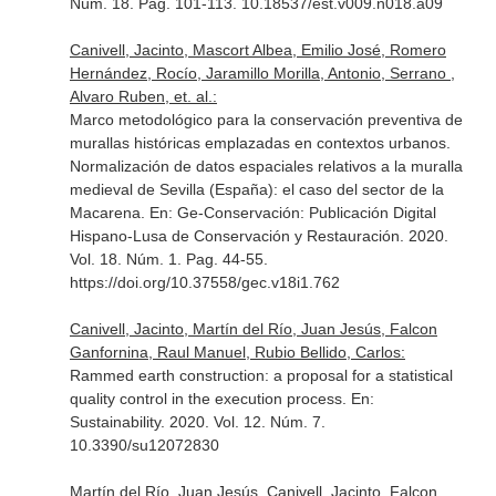
Núm. 18. Pag. 101-113. 10.18537/est.v009.n018.a09
Canivell, Jacinto, Mascort Albea, Emilio José, Romero
Hernández, Rocío, Jaramillo Morilla, Antonio, Serrano ,
Alvaro Ruben, et. al.:
Marco metodológico para la conservación preventiva de
murallas históricas emplazadas en contextos urbanos.
Normalización de datos espaciales relativos a la muralla
medieval de Sevilla (España): el caso del sector de la
Macarena.
En: Ge-Conservación: Publicación Digital
Hispano-Lusa de Conservación y Restauración
. 2020.
Vol. 18. Núm. 1. Pag. 44-55.
https://doi.org/10.37558/gec.v18i1.762
Canivell, Jacinto, Martín del Río, Juan Jesús, Falcon
Ganfornina, Raul Manuel, Rubio Bellido, Carlos:
Rammed earth construction: a proposal for a statistical
quality control in the execution process.
En:
Sustainability
. 2020. Vol. 12. Núm. 7.
10.3390/su12072830
Martín del Río, Juan Jesús, Canivell, Jacinto, Falcon