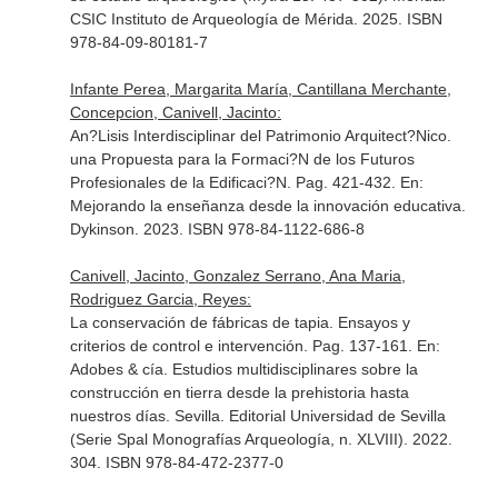
CSIC Instituto de Arqueología de Mérida. 2025. ISBN
978-84-09-80181-7
Infante Perea, Margarita María, Cantillana Merchante,
Concepcion, Canivell, Jacinto:
An?Lisis Interdisciplinar del Patrimonio Arquitect?Nico.
una Propuesta para la Formaci?N de los Futuros
Profesionales de la Edificaci?N. Pag. 421-432.
En:
Mejorando la enseñanza desde la innovación educativa
.
Dykinson. 2023. ISBN 978-84-1122-686-8
Canivell, Jacinto, Gonzalez Serrano, Ana Maria,
Rodriguez Garcia, Reyes:
La conservación de fábricas de tapia. Ensayos y
criterios de control e intervención. Pag. 137-161.
En:
Adobes & cía. Estudios multidisciplinares sobre la
construcción en tierra desde la prehistoria hasta
nuestros días
. Sevilla. Editorial Universidad de Sevilla
(Serie Spal Monografías Arqueología, n. XLVIII). 2022.
304. ISBN 978-84-472-2377-0