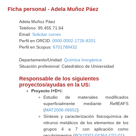
Ficha personal - Adela Muñoz Páez
Adela Muñoz Páez
Telefono: 95.455.71.64
Email:
Solicitar correo
Perfil en ORCID:
0000-0002-1726-8201
Perfil en Scopus:
6701788432
Departamento/Unidad:
Química Inorgánica
Situación profesional: Catedrático de Universidad
Responsable de los siguientes
proyectos/ayudas en la US:
Proyecto I+D+i:
Estudio de materiales modificados
superficialmente mediante ReflEAFS
(
MAT2008-06652
)
Síntesis y caracterización fisicoquímica de
nitruros metálicos de los elementos de los
grupos 4 a 7 con aplicación como
recubrimientos (
BQU2002-04364-C02-01
)