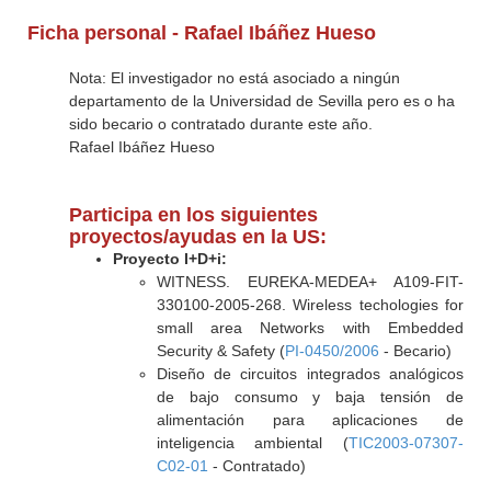
Ficha personal - Rafael Ibáñez Hueso
Nota: El investigador no está asociado a ningún
departamento de la Universidad de Sevilla pero es o ha
sido becario o contratado durante este año.
Rafael Ibáñez Hueso
Participa en los siguientes
proyectos/ayudas en la US:
Proyecto I+D+i:
WITNESS. EUREKA-MEDEA+ A109-FIT-
330100-2005-268. Wireless techologies for
small area Networks with Embedded
Security & Safety (
PI-0450/2006
- Becario)
Diseño de circuitos integrados analógicos
de bajo consumo y baja tensión de
alimentación para aplicaciones de
inteligencia ambiental (
TIC2003-07307-
C02-01
- Contratado)