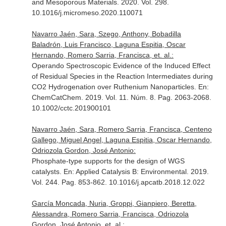
and Mesoporous Materials
. 2020. Vol. 298.
10.1016/j.micromeso.2020.110071
Navarro Jaén, Sara, Szego, Anthony, Bobadilla
Baladrón, Luis Francisco, Laguna Espitia, Oscar
Hernando, Romero Sarria, Francisca, et. al.:
Operando Spectroscopic Evidence of the Induced Effect
of Residual Species in the Reaction Intermediates during
CO2 Hydrogenation over Ruthenium Nanoparticles.
En:
ChemCatChem
. 2019. Vol. 11. Núm. 8. Pag. 2063-2068.
10.1002/cctc.201900101
Navarro Jaén, Sara, Romero Sarria, Francisca, Centeno
Gallego, Miguel Angel, Laguna Espitia, Oscar Hernando,
Odriozola Gordon, José Antonio:
Phosphate-type supports for the design of WGS
catalysts.
En: Applied Catalysis B: Environmental
. 2019.
Vol. 244. Pag. 853-862. 10.1016/j.apcatb.2018.12.022
García Moncada, Nuria, Groppi, Gianpiero, Beretta,
Alessandra, Romero Sarria, Francisca, Odriozola
Gordon, José Antonio, et. al.: