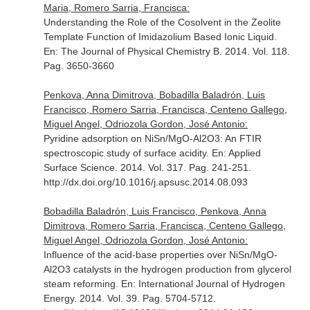
Maria, Romero Sarria, Francisca:
Understanding the Role of the Cosolvent in the Zeolite
Template Function of Imidazolium Based Ionic Liquid.
En: The Journal of Physical Chemistry B
. 2014. Vol. 118.
Pag. 3650-3660
Penkova, Anna Dimitrova, Bobadilla Baladrón, Luis
Francisco, Romero Sarria, Francisca, Centeno Gallego,
Miguel Angel, Odriozola Gordon, José Antonio:
Pyridine adsorption on NiSn/MgO-Al2O3: An FTIR
spectroscopic study of surface acidity.
En: Applied
Surface Science
. 2014. Vol. 317. Pag. 241-251.
http://dx.doi.org/10.1016/j.apsusc.2014.08.093
Bobadilla Baladrón, Luis Francisco, Penkova, Anna
Dimitrova, Romero Sarria, Francisca, Centeno Gallego,
Miguel Angel, Odriozola Gordon, José Antonio:
Influence of the acid-base properties over NiSn/MgO-
Al2O3 catalysts in the hydrogen production from glycerol
steam reforming.
En: International Journal of Hydrogen
Energy
. 2014. Vol. 39. Pag. 5704-5712.