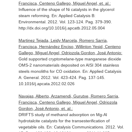
Francisca, Centeno Gallego, Miguel Angel, et. al.:
Influence of the shape of Ni catalysts in the glycerol
steam reforming.
En: Applied Catalysis B:
Environmental
. 2012. Vol. 123-124. Pag. 379-390.
http://dx.doi.org/10.1016/j.apcatb.2012.05.004
Martinez Tejada, Leidy Marcela, Romero Sarria,
Francisca, Hernández Enciso, Willinton Yesid, Centeno
Gallego, Miguel Angel, Odriozola Gordon, José Antonio:
Gold supported cryptomelane-type manganese dioxide
OMS-2 nanomaterials deposited on AISI 304 stainless
steels monoliths for CO oxidation.
En: Applied Catalysis
A: General
. 2012. Vol. 423-424. Pag. 137-145.
10.1016/j.apcata.2012.02.026
Navajas, Alberto, Arzamendi, Gurutxe, Romero Sarria,
Francisca, Centeno Gallego, Miguel Angel, Odriozola
Gordon, José Antonio, et. al.:
DRIFTS study of methanol adsorption on Mg-Al
hydrotalcite catalysts for the transesterification of
vegetable oils.
En: Catalysis Communications
. 2012. Vol.