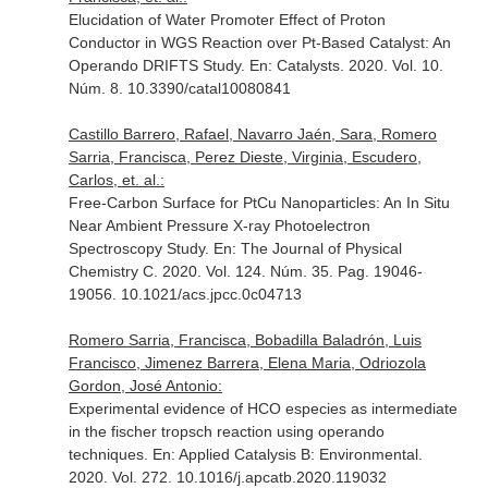
Elucidation of Water Promoter Effect of Proton
Conductor in WGS Reaction over Pt-Based Catalyst: An
Operando DRIFTS Study.
En: Catalysts
. 2020. Vol. 10.
Núm. 8. 10.3390/catal10080841
Castillo Barrero, Rafael, Navarro Jaén, Sara, Romero
Sarria, Francisca, Perez Dieste, Virginia, Escudero,
Carlos, et. al.:
Free-Carbon Surface for PtCu Nanoparticles: An In Situ
Near Ambient Pressure X-ray Photoelectron
Spectroscopy Study.
En: The Journal of Physical
Chemistry C
. 2020. Vol. 124. Núm. 35. Pag. 19046-
19056. 10.1021/acs.jpcc.0c04713
Romero Sarria, Francisca, Bobadilla Baladrón, Luis
Francisco, Jimenez Barrera, Elena Maria, Odriozola
Gordon, José Antonio:
Experimental evidence of HCO especies as intermediate
in the fischer tropsch reaction using operando
techniques.
En: Applied Catalysis B: Environmental
.
2020. Vol. 272. 10.1016/j.apcatb.2020.119032