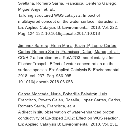
Svetlana, Romero Sarria, Francisca, Centeno Gallego,
Miguel Angel, et. al.:
Tailoring structured WGS catalysts: Impact of
multilayered concept on the water surface interactions.
En: Applied Catalysis B: Environmental
. 2018. Vol. 222.
Pag. 124-132. 10.1016/j.apcatb.2017.10.018
Jimenez Barrera, Elena Maria, Bazin, P, Lopez Cartes,
Carlos, Romero Sarria, Francisca, Daturi, Marco, et. al.:
CO/H-2 adsorption on a Ru/Al2O3 model catalyst for
Fischer Trospch: Effect of water concentration on the
surface species.
En: Applied Catalysis B: Environmental
.
2018. Vol. 237. Pag. 986-995.
10.1016/j.apcatb.2018.06.053
García Moncada, Nuria, Bobadilla Baladrón, Luis
Francisco, Poyato Galán, Rosalía, Lopez Cartes, Carlos,
Romero Sarria, Francisca, et. al.:
A direct in situ observation of water-enhanced proton
conductivity of Eu-doped ZrO2: Effect on WGS reaction.
En: Applied Catalysis B: Environmental
. 2018. Vol. 231.