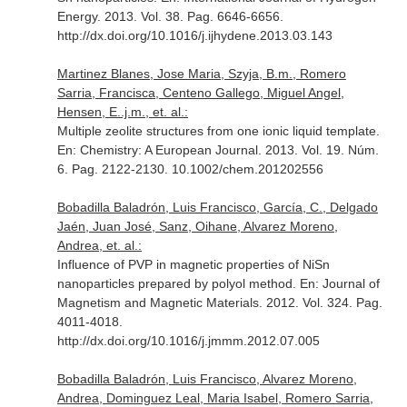
Energy
. 2013. Vol. 38. Pag. 6646-6656.
http://dx.doi.org/10.1016/j.ijhydene.2013.03.143
Martinez Blanes, Jose Maria, Szyja, B.m., Romero
Sarria, Francisca, Centeno Gallego, Miguel Angel,
Hensen, E..j.m., et. al.:
Multiple zeolite structures from one ionic liquid template.
En: Chemistry: A European Journal
. 2013. Vol. 19. Núm.
6. Pag. 2122-2130. 10.1002/chem.201202556
Bobadilla Baladrón, Luis Francisco, García, C., Delgado
Jaén, Juan José, Sanz, Oihane, Alvarez Moreno,
Andrea, et. al.:
Influence of PVP in magnetic properties of NiSn
nanoparticles prepared by polyol method.
En: Journal of
Magnetism and Magnetic Materials
. 2012. Vol. 324. Pag.
4011-4018.
http://dx.doi.org/10.1016/j.jmmm.2012.07.005
Bobadilla Baladrón, Luis Francisco, Alvarez Moreno,
Andrea, Dominguez Leal, Maria Isabel, Romero Sarria,