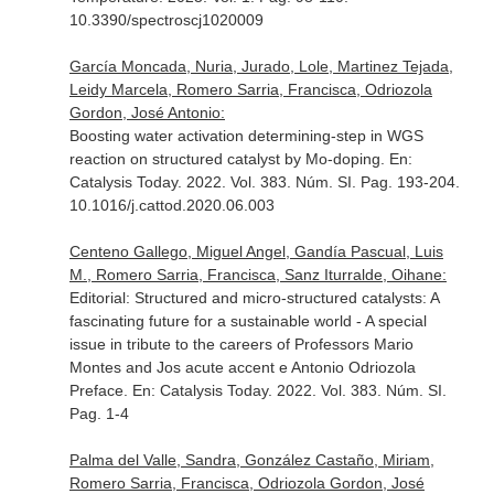
10.3390/spectroscj1020009
García Moncada, Nuria, Jurado, Lole, Martinez Tejada,
Leidy Marcela, Romero Sarria, Francisca, Odriozola
Gordon, José Antonio:
Boosting water activation determining-step in WGS
reaction on structured catalyst by Mo-doping.
En:
Catalysis Today
. 2022. Vol. 383. Núm. SI. Pag. 193-204.
10.1016/j.cattod.2020.06.003
Centeno Gallego, Miguel Angel, Gandía Pascual, Luis
M., Romero Sarria, Francisca, Sanz Iturralde, Oihane:
Editorial: Structured and micro-structured catalysts: A
fascinating future for a sustainable world - A special
issue in tribute to the careers of Professors Mario
Montes and Jos acute accent e Antonio Odriozola
Preface.
En: Catalysis Today
. 2022. Vol. 383. Núm. SI.
Pag. 1-4
Palma del Valle, Sandra, González Castaño, Miriam,
Romero Sarria, Francisca, Odriozola Gordon, José