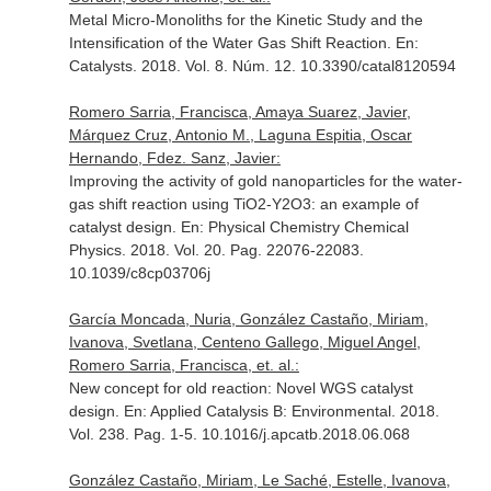
Metal Micro-Monoliths for the Kinetic Study and the
Intensification of the Water Gas Shift Reaction.
En:
Catalysts
. 2018. Vol. 8. Núm. 12. 10.3390/catal8120594
Romero Sarria, Francisca, Amaya Suarez, Javier,
Márquez Cruz, Antonio M., Laguna Espitia, Oscar
Hernando, Fdez. Sanz, Javier:
Improving the activity of gold nanoparticles for the water-
gas shift reaction using TiO2-Y2O3: an example of
catalyst design.
En: Physical Chemistry Chemical
Physics
. 2018. Vol. 20. Pag. 22076-22083.
10.1039/c8cp03706j
García Moncada, Nuria, González Castaño, Miriam,
Ivanova, Svetlana, Centeno Gallego, Miguel Angel,
Romero Sarria, Francisca, et. al.:
New concept for old reaction: Novel WGS catalyst
design.
En: Applied Catalysis B: Environmental
. 2018.
Vol. 238. Pag. 1-5. 10.1016/j.apcatb.2018.06.068
González Castaño, Miriam, Le Saché, Estelle, Ivanova,