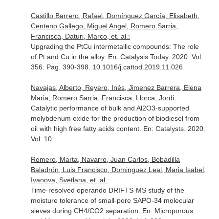
Castillo Barrero, Rafael, Domínguez García, Elisabeth,
Centeno Gallego, Miguel Angel, Romero Sarria,
Francisca, Daturi, Marco, et. al.:
Upgrading the PtCu intermetallic compounds: The role
of Pt and Cu in the alloy.
En: Catalysis Today
. 2020. Vol.
356. Pag. 390-398. 10.1016/j.cattod.2019.11.026
Navajas, Alberto, Reyero, Inés, Jimenez Barrera, Elena
Maria, Romero Sarria, Francisca, Llorca, Jordi:
Catalytic performance of bulk and Al2O3-supported
molybdenum oxide for the production of biodiesel from
oil with high free fatty acids content.
En: Catalysts
. 2020.
Vol. 10
Romero, Marta, Navarro, Juan Carlos, Bobadilla
Baladrón, Luis Francisco, Dominguez Leal, Maria Isabel,
Ivanova, Svetlana, et. al.:
Time-resolved operando DRIFTS-MS study of the
moisture tolerance of small-pore SAPO-34 molecular
sieves during CH4/CO2 separation.
En: Microporous