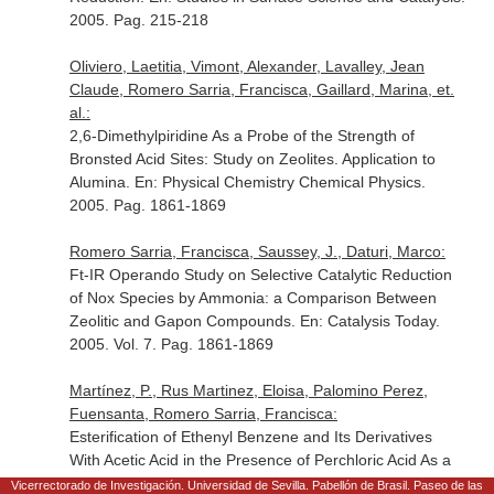
2005. Pag. 215-218
Oliviero, Laetitia, Vimont, Alexander, Lavalley, Jean
Claude, Romero Sarria, Francisca, Gaillard, Marina, et.
al.:
2,6-Dimethylpiridine As a Probe of the Strength of
Bronsted Acid Sites: Study on Zeolites. Application to
Alumina.
En: Physical Chemistry Chemical Physics
.
2005. Pag. 1861-1869
Romero Sarria, Francisca, Saussey, J., Daturi, Marco:
Ft-IR Operando Study on Selective Catalytic Reduction
of Nox Species by Ammonia: a Comparison Between
Zeolitic and Gapon Compounds.
En: Catalysis Today
.
2005. Vol. 7. Pag. 1861-1869
Martínez, P., Rus Martinez, Eloisa, Palomino Perez,
Fuensanta, Romero Sarria, Francisca:
Esterification of Ethenyl Benzene and Its Derivatives
With Acetic Acid in the Presence of Perchloric Acid As a
Catalyst.
En: The Canadian Journal of Chemical
Vicerrectorado de Investigación. Universidad de Sevilla. Pabellón de Brasil. Paseo de las