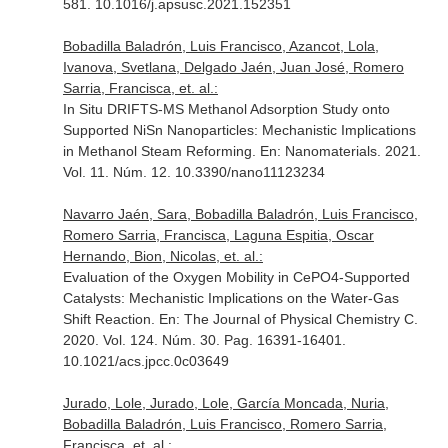
581. 10.1016/j.apsusc.2021.152351
Bobadilla Baladrón, Luis Francisco, Azancot, Lola,
Ivanova, Svetlana, Delgado Jaén, Juan José, Romero
Sarria, Francisca, et. al.:
In Situ DRIFTS-MS Methanol Adsorption Study onto
Supported NiSn Nanoparticles: Mechanistic Implications
in Methanol Steam Reforming.
En: Nanomaterials
. 2021.
Vol. 11. Núm. 12. 10.3390/nano11123234
Navarro Jaén, Sara, Bobadilla Baladrón, Luis Francisco,
Romero Sarria, Francisca, Laguna Espitia, Oscar
Hernando, Bion, Nicolas, et. al.:
Evaluation of the Oxygen Mobility in CePO4-Supported
Catalysts: Mechanistic Implications on the Water-Gas
Shift Reaction.
En: The Journal of Physical Chemistry C
.
2020. Vol. 124. Núm. 30. Pag. 16391-16401.
10.1021/acs.jpcc.0c03649
Jurado, Lole, Jurado, Lole, García Moncada, Nuria,
Bobadilla Baladrón, Luis Francisco, Romero Sarria,
Francisca, et. al.: