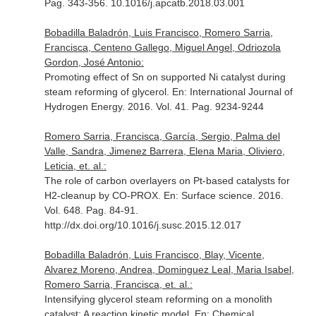
Pag. 343-356. 10.1016/j.apcatb.2018.03.001
Bobadilla Baladrón, Luis Francisco, Romero Sarria,
Francisca, Centeno Gallego, Miguel Angel, Odriozola
Gordon, José Antonio:
Promoting effect of Sn on supported Ni catalyst during
steam reforming of glycerol.
En: International Journal of
Hydrogen Energy
. 2016. Vol. 41. Pag. 9234-9244
Romero Sarria, Francisca, García, Sergio, Palma del
Valle, Sandra, Jimenez Barrera, Elena Maria, Oliviero,
Leticia, et. al.:
The role of carbon overlayers on Pt-based catalysts for
H2-cleanup by CO-PROX.
En: Surface science
. 2016.
Vol. 648. Pag. 84-91.
http://dx.doi.org/10.1016/j.susc.2015.12.017
Bobadilla Baladrón, Luis Francisco, Blay, Vicente,
Alvarez Moreno, Andrea, Dominguez Leal, Maria Isabel,
Romero Sarria, Francisca, et. al.:
Intensifying glycerol steam reforming on a monolith
catalyst: A reaction kinetic model.
En: Chemical