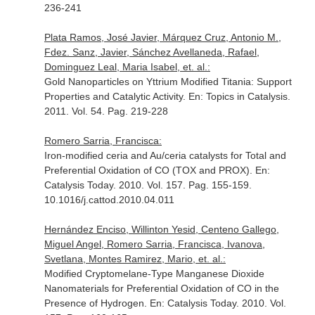
236-241
Plata Ramos, José Javier, Márquez Cruz, Antonio M.,
Fdez. Sanz, Javier, Sánchez Avellaneda, Rafael,
Dominguez Leal, Maria Isabel, et. al.:
Gold Nanoparticles on Yttrium Modified Titania: Support
Properties and Catalytic Activity.
En: Topics in Catalysis
.
2011. Vol. 54. Pag. 219-228
Romero Sarria, Francisca:
Iron-modified ceria and Au/ceria catalysts for Total and
Preferential Oxidation of CO (TOX and PROX).
En:
Catalysis Today
. 2010. Vol. 157. Pag. 155-159.
10.1016/j.cattod.2010.04.011
Hernández Enciso, Willinton Yesid, Centeno Gallego,
Miguel Angel, Romero Sarria, Francisca, Ivanova,
Svetlana, Montes Ramirez, Mario, et. al.:
Modified Cryptomelane-Type Manganese Dioxide
Nanomaterials for Preferential Oxidation of CO in the
Presence of Hydrogen.
En: Catalysis Today
. 2010. Vol.