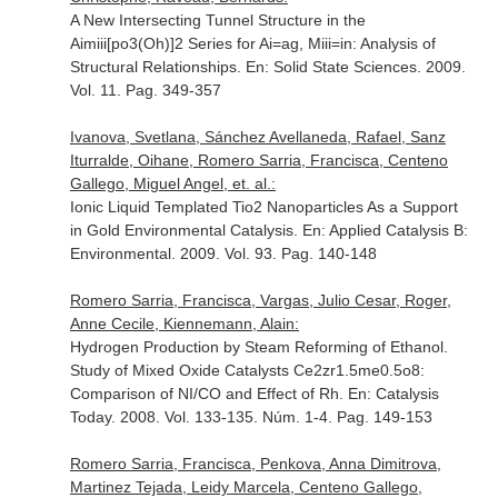
A New Intersecting Tunnel Structure in the
Aimiii[po3(Oh)]2 Series for Ai=ag, Miii=in: Analysis of
Structural Relationships.
En: Solid State Sciences
. 2009.
Vol. 11. Pag. 349-357
Ivanova, Svetlana, Sánchez Avellaneda, Rafael, Sanz
Iturralde, Oihane, Romero Sarria, Francisca, Centeno
Gallego, Miguel Angel, et. al.:
Ionic Liquid Templated Tio2 Nanoparticles As a Support
in Gold Environmental Catalysis.
En: Applied Catalysis B:
Environmental
. 2009. Vol. 93. Pag. 140-148
Romero Sarria, Francisca, Vargas, Julio Cesar, Roger,
Anne Cecile, Kiennemann, Alain:
Hydrogen Production by Steam Reforming of Ethanol.
Study of Mixed Oxide Catalysts Ce2zr1.5me0.5o8:
Comparison of NI/CO and Effect of Rh.
En: Catalysis
Today
. 2008. Vol. 133-135. Núm. 1-4. Pag. 149-153
Romero Sarria, Francisca, Penkova, Anna Dimitrova,
Martinez Tejada, Leidy Marcela, Centeno Gallego,