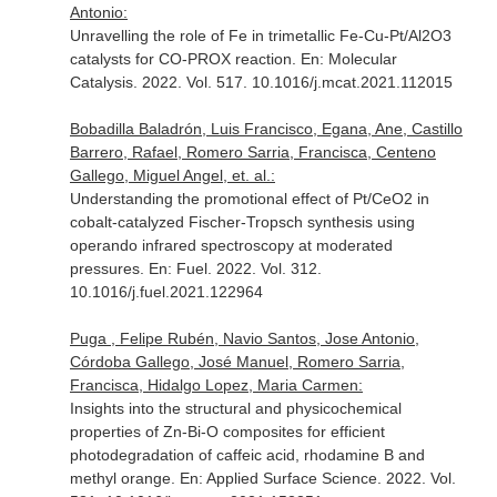
Antonio:
Unravelling the role of Fe in trimetallic Fe-Cu-Pt/Al2O3
catalysts for CO-PROX reaction.
En: Molecular
Catalysis
. 2022. Vol. 517. 10.1016/j.mcat.2021.112015
Bobadilla Baladrón, Luis Francisco, Egana, Ane, Castillo
Barrero, Rafael, Romero Sarria, Francisca, Centeno
Gallego, Miguel Angel, et. al.:
Understanding the promotional effect of Pt/CeO2 in
cobalt-catalyzed Fischer-Tropsch synthesis using
operando infrared spectroscopy at moderated
pressures.
En: Fuel
. 2022. Vol. 312.
10.1016/j.fuel.2021.122964
Puga , Felipe Rubén, Navio Santos, Jose Antonio,
Córdoba Gallego, José Manuel, Romero Sarria,
Francisca, Hidalgo Lopez, Maria Carmen:
Insights into the structural and physicochemical
properties of Zn-Bi-O composites for efficient
photodegradation of caffeic acid, rhodamine B and
methyl orange.
En: Applied Surface Science
. 2022. Vol.