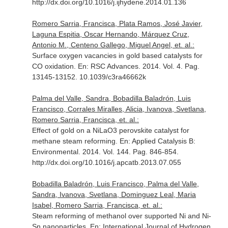
http://dx.doi.org/10.1016/j.ijhydene.2014.01.136
Romero Sarria, Francisca, Plata Ramos, José Javier,
Laguna Espitia, Oscar Hernando, Márquez Cruz,
Antonio M., Centeno Gallego, Miguel Angel, et. al.:
Surface oxygen vacancies in gold based catalysts for
CO oxidation.
En: RSC Advances
. 2014. Vol. 4. Pag.
13145-13152. 10.1039/c3ra46662k
Palma del Valle, Sandra, Bobadilla Baladrón, Luis
Francisco, Corrales Miralles, Alicia, Ivanova, Svetlana,
Romero Sarria, Francisca, et. al.:
Effect of gold on a NiLaO3 perovskite catalyst for
methane steam reforming.
En: Applied Catalysis B:
Environmental
. 2014. Vol. 144. Pag. 846-854.
http://dx.doi.org/10.1016/j.apcatb.2013.07.055
Bobadilla Baladrón, Luis Francisco, Palma del Valle,
Sandra, Ivanova, Svetlana, Dominguez Leal, Maria
Isabel, Romero Sarria, Francisca, et. al.:
Steam reforming of methanol over supported Ni and Ni-
Sn nanoparticles.
En: International Journal of Hydrogen