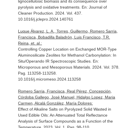
lignocellulosic biomass and its consequence over
pyrolysis and oxidative treatments.
En: Journal of
Cleaner Production
. 2024. Vol. 437.
10.1016/j.jclepro.2024.140761
Luque Álvarez, L. A., Torres, Guillermo, Romero Sarria,
Francisca, Bobadilla Baladrón, Luis Francisco, T.R.
Reina, et. al.:
Controlling Copper Location on Exchanged MOR-Type
Aluminosilicate Zeolites for Methanol Carbonylation: In
Situ/Operando IR Spectroscopic Studies.
En:
Microporous and Mesoporous Materials
. 2024. Vol. 378.
Pag. 113258-113258.
10.1016/j.micromeso.2024.113258
Romero Sarria, Francisca, Real Pérez, Concepción,
Córdoba Gallego, José Manuel, Hidalgo Lopez, Maria
Carmen, Alcalá González, María Dolores:
Effect of Alkaline Salts on Pyrolyzed Solid Wasted in
Used Edible Oils: An Attenuated Total Reflectance
Analysis of Surface Compounds as a Function of the
Temperature. 2023. Vol. 1. Pag. 98-110.