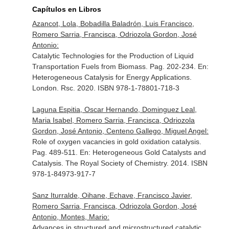
Capítulos en Libros
Azancot, Lola, Bobadilla Baladrón, Luis Francisco,
Romero Sarria, Francisca, Odriozola Gordon, José
Antonio:
Catalytic Technologies for the Production of Liquid
Transportation Fuels from Biomass. Pag. 202-234.
En:
Heterogeneous Catalysis for Energy Applications
.
London. Rsc. 2020. ISBN 978-1-78801-718-3
Laguna Espitia, Oscar Hernando, Dominguez Leal,
Maria Isabel, Romero Sarria, Francisca, Odriozola
Gordon, José Antonio, Centeno Gallego, Miguel Angel:
Role of oxygen vacancies in gold oxidation catalysis.
Pag. 489-511.
En: Heterogeneous Gold Catalysts and
Catalysis
. The Royal Society of Chemistry. 2014. ISBN
978-1-84973-917-7
Sanz Iturralde, Oihane, Echave, Francisco Javier,
Romero Sarria, Francisca, Odriozola Gordon, José
Antonio, Montes, Mario:
Advances in structured and microstructured catalytic