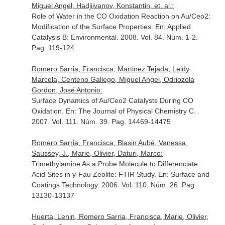
Miguel Angel, Hadjiivanov, Konstantin, et. al.:
Role of Water in the CO Oxidation Reaction on Au/Ceo2:
Modification of the Surface Properties.
En: Applied
Catalysis B: Environmental
. 2008. Vol. 84. Núm. 1-2.
Pag. 119-124
Romero Sarria, Francisca, Martinez Tejada, Leidy
Marcela, Centeno Gallego, Miguel Angel, Odriozola
Gordon, José Antonio:
Surface Dynamics of Au/Ceo2 Catalysts During CO
Oxidation.
En: The Journal of Physical Chemistry C
.
2007. Vol. 111. Núm. 39. Pag. 14469-14475
Romero Sarria, Francisca, Blasin Aubé, Vanessa,
Saussey, J., Marie, Olivier, Daturi, Marco:
Trimethylamine As a Probe Molecule to Differenciate
Acid Sites in y-Fau Zeolite: FTIR Study.
En: Surface and
Coatings Technology
. 2006. Vol. 110. Núm. 26. Pag.
13130-13137
Huerta, Lenin, Romero Sarria, Francisca, Marie, Olivier,