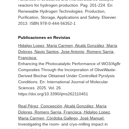
reactors for hydrogen production. Pag. 201-224.
En:
Renewable Hydrogen Technologies. Production,
Purification, Storage, Applications and Safety
. Elsevier.
2013. ISBN 978-0-444-56352-1
Publicaciones en Revistas
Hidalgo Lopez, Maria Carmen, Alcalá González, María
Dolores, Navio Santos, Jose Antonio, Romero Sarria,
Francisca:
Enhancing the Photocatalytic Performance of WO3/AgBr
Composites Through the Incorporation of OliveWaste-
Derived Biochar Obtained Under Controlled Pyrolysis
Conditions.
En: International Journal of Molecular
Sciences
. 2025. Vol. 26.
https://doi.org/10.3390/ijms262110451
Real Pérez, Concepción, Alcalá González, María
Dolores, Romero Sarria, Francisca, Hidalgo Lopez,
Maria Carmen, Córdoba Gallego, José Manuel:
Investigating the room- and cryo-milling impact in