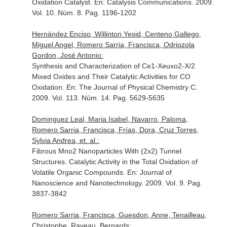
Oxidation Catalyst.
En: Catalysis Communications
. 2009.
Vol. 10. Núm. 8. Pag. 1196-1202
Hernández Enciso, Willinton Yesid, Centeno Gallego,
Miguel Angel, Romero Sarria, Francisca, Odriozola
Gordon, José Antonio:
Synthesis and Characterization of Ce1-Xeuxo2-X/2
Mixed Oxides and Their Catalytic Activities for CO
Oxidation.
En: The Journal of Physical Chemistry C
.
2009. Vol. 113. Núm. 14. Pag. 5629-5635
Dominguez Leal, Maria Isabel, Navarro, Paloma,
Romero Sarria, Francisca, Frías, Dora, Cruz Torres,
Sylvia Andrea, et. al.:
Fibrous Mno2 Nanoparticles With (2x2) Tunnel
Structures. Catalytic Activity in the Total Oxidation of
Volatile Organic Compounds.
En: Journal of
Nanoscience and Nanotechnology
. 2009. Vol. 9. Pag.
3837-3842
Romero Sarria, Francisca, Guesdon, Anne, Tenailleau,
Christophe, Raveau, Bernards: