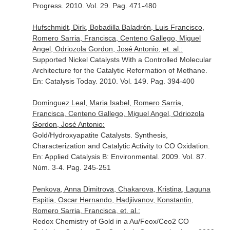
Progress
. 2010. Vol. 29. Pag. 471-480
Hufschmidt, Dirk, Bobadilla Baladrón, Luis Francisco,
Romero Sarria, Francisca, Centeno Gallego, Miguel
Angel, Odriozola Gordon, José Antonio, et. al.:
Supported Nickel Catalysts With a Controlled Molecular
Architecture for the Catalytic Reformation of Methane.
En: Catalysis Today
. 2010. Vol. 149. Pag. 394-400
Dominguez Leal, Maria Isabel, Romero Sarria,
Francisca, Centeno Gallego, Miguel Angel, Odriozola
Gordon, José Antonio:
Gold/Hydroxyapatite Catalysts. Synthesis,
Characterization and Catalytic Activity to CO Oxidation.
En: Applied Catalysis B: Environmental
. 2009. Vol. 87.
Núm. 3-4. Pag. 245-251
Penkova, Anna Dimitrova, Chakarova, Kristina, Laguna
Espitia, Oscar Hernando, Hadjiivanov, Konstantin,
Romero Sarria, Francisca, et. al.:
Redox Chemistry of Gold in a Au/Feox/Ceo2 CO