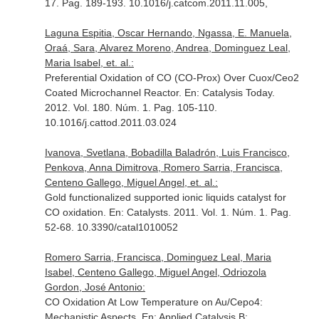
17. Pag. 189-193. 10.1016/j.catcom.2011.11.005,
Laguna Espitia, Oscar Hernando, Ngassa, E. Manuela,
Oraá, Sara, Alvarez Moreno, Andrea, Dominguez Leal,
Maria Isabel, et. al.:
Preferential Oxidation of CO (CO-Prox) Over Cuox/Ceo2
Coated Microchannel Reactor.
En: Catalysis Today
.
2012. Vol. 180. Núm. 1. Pag. 105-110.
10.1016/j.cattod.2011.03.024
Ivanova, Svetlana, Bobadilla Baladrón, Luis Francisco,
Penkova, Anna Dimitrova, Romero Sarria, Francisca,
Centeno Gallego, Miguel Angel, et. al.:
Gold functionalized supported ionic liquids catalyst for
CO oxidation.
En: Catalysts
. 2011. Vol. 1. Núm. 1. Pag.
52-68. 10.3390/catal1010052
Romero Sarria, Francisca, Dominguez Leal, Maria
Isabel, Centeno Gallego, Miguel Angel, Odriozola
Gordon, José Antonio:
CO Oxidation At Low Temperature on Au/Cepo4:
Mechanistic Aspects.
En: Applied Catalysis B: