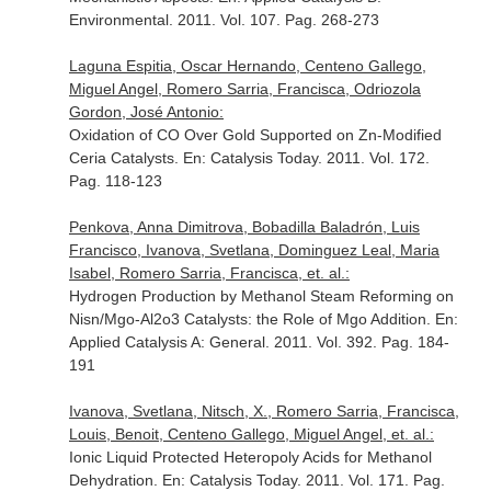
Environmental
. 2011. Vol. 107. Pag. 268-273
Laguna Espitia, Oscar Hernando, Centeno Gallego,
Miguel Angel, Romero Sarria, Francisca, Odriozola
Gordon, José Antonio:
Oxidation of CO Over Gold Supported on Zn-Modified
Ceria Catalysts.
En: Catalysis Today
. 2011. Vol. 172.
Pag. 118-123
Penkova, Anna Dimitrova, Bobadilla Baladrón, Luis
Francisco, Ivanova, Svetlana, Dominguez Leal, Maria
Isabel, Romero Sarria, Francisca, et. al.:
Hydrogen Production by Methanol Steam Reforming on
Nisn/Mgo-Al2o3 Catalysts: the Role of Mgo Addition.
En:
Applied Catalysis A: General
. 2011. Vol. 392. Pag. 184-
191
Ivanova, Svetlana, Nitsch, X., Romero Sarria, Francisca,
Louis, Benoit, Centeno Gallego, Miguel Angel, et. al.:
Ionic Liquid Protected Heteropoly Acids for Methanol
Dehydration.
En: Catalysis Today
. 2011. Vol. 171. Pag.