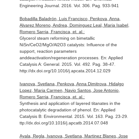
Engineering Journal
. 2016. Vol. 306. Pag. 933-941
Bobadilla Baladrón, Luis Francisco, Penkova, Anna,
Alvarez Moreno, Andrea, Dominguez Leal, Maria Isabel,
Romero Sarria, Francisca, et. al.:
Glycerol steam reforming on bimetallic
NiSn/CeO2/MgO/Al2O3 catalysts: Influence of the
support, reaction parameters
anddeactivation/regeneration processes.
En: Applied
Catalysis A: General
. 2015. Vol. 492. Pag. 38-47.
http://dx.doi.org/10.1016/j.apcata.2014.12.029
Ivanova, Svetlana, Penkova, Anna Dimitrova, Hidalgo
Lopez, Maria Carmen, Navio Santos, Jose Antonio,
Romero Sarria, Francisca, et. al.:
Synthesis and application of layered titanates in the
photocatalytic degradation of phenol.
En: Applied
Catalysis B: Environmental
. 2015. Vol. 163. Pag. 23-29.
ttp://dx.doi.org/10.1016/j.apcatb.2014.07.048
Ayala, Regla, Ivanova, Svetlana, Martinez Blanes, Jose