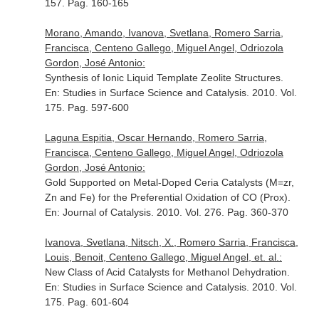
157. Pag. 160-165
Morano, Amando, Ivanova, Svetlana, Romero Sarria,
Francisca, Centeno Gallego, Miguel Angel, Odriozola
Gordon, José Antonio:
Synthesis of Ionic Liquid Template Zeolite Structures.
En: Studies in Surface Science and Catalysis
. 2010. Vol.
175. Pag. 597-600
Laguna Espitia, Oscar Hernando, Romero Sarria,
Francisca, Centeno Gallego, Miguel Angel, Odriozola
Gordon, José Antonio:
Gold Supported on Metal-Doped Ceria Catalysts (M=zr,
Zn and Fe) for the Preferential Oxidation of CO (Prox).
En: Journal of Catalysis
. 2010. Vol. 276. Pag. 360-370
Ivanova, Svetlana, Nitsch, X., Romero Sarria, Francisca,
Louis, Benoit, Centeno Gallego, Miguel Angel, et. al.:
New Class of Acid Catalysts for Methanol Dehydration.
En: Studies in Surface Science and Catalysis
. 2010. Vol.
175. Pag. 601-604