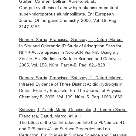
Guillen, Carmen, Beltran, Aurelio, et. al.:
One-pot synthesis of a new high-aluminium-content
super-microporous aluminosilicate.
En: European
Journal Of Inorganic Chemistry
. 2006. Vol. 16. Pag.
3147-3151
Romero Sarria, Francisca, Saussey, J., Daturi, Marco:
In Situ and Operando IR Study of Adsorption Sites for
Nh4 + Active Species in Nox-SCR Via Nh3 Using a y
Zeolite.
En: Studies in Surface Science and Catalysis
.
2005. Vol. 158. Núm. Part A-B. Pag. 821-828
Romero Sarria, Francisca, Saussey, J., Daturi, Marco:
Infrared Evidence of Three Distinct Acidic Hydroxyls in
Defect-Free Hy Faujasite.
En: The Journal of Physical
Chemistry B
. 2005. Vol. 109. Núm. 5. Pag. 1660-1662
Sobczak, I, Ziolek, Maria, Goscianska, J, Romero Sarria,
Francisca, Daturi, Marco, et. al.:
The Effect of the Cs Introduction Into the Pt/Nbmcm-41
and Pt/Simcm-41 on Surface Properties and no
Reduction.
En: Studies in Surface Science and Catalysis
.