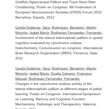
Goldfish Hippocampal Pallium and Trace Heart Rate
Conditioning. Poster en Congreso. 8th Federation of
European Neurosciences Societies (FENS) Forum 2010.
Barcelona, España. 2012
Uceda Gutiérrez, Sara, Rodríguez, Benjamín, Martín
Monzón, Isabel María, Rodriguez Fernandez, Fernando:
Involvement of the teleost telencephalic pallium in spatial
cognition evaluated by cytochrome oxidase
histochemistry. Comunicación en congreso. International
Brain Research Organization (IBRO). Florencia, Italia.
2011
Uceda Gutiérrez, Sara, Rodríguez, Benjamín, Martín
Monzón, Isabel María, Ocaña Campos, Francisco
Manuel, Rodriguez Fernandez, Fernando:
Changes in the cytochrome oxidase activity of the
teleost tellencephalic pallium at different stages of pallial
learning. Poster en Congreso. International Symposium
on Learning, Memory and Cognitive Function,
Mechanisms, Pathologic and Therapeutics. Valencia,