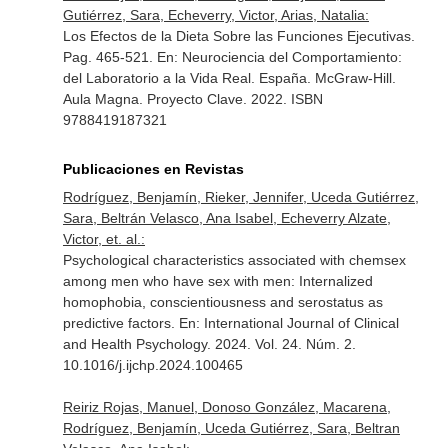
Gutiérrez, Sara, Echeverry, Victor, Arias, Natalia:
Los Efectos de la Dieta Sobre las Funciones Ejecutivas.
Pag. 465-521.
En: Neurociencia del Comportamiento:
del Laboratorio a la Vida Real
. España. McGraw-Hill.
Aula Magna. Proyecto Clave. 2022. ISBN
9788419187321
Publicaciones en Revistas
Rodríguez, Benjamín, Rieker, Jennifer, Uceda Gutiérrez,
Sara, Beltrán Velasco, Ana Isabel, Echeverry Alzate,
Victor, et. al.:
Psychological characteristics associated with chemsex
among men who have sex with men: Internalized
homophobia, conscientiousness and serostatus as
predictive factors.
En: International Journal of Clinical
and Health Psychology
. 2024. Vol. 24. Núm. 2.
10.1016/j.ijchp.2024.100465
Reiriz Rojas, Manuel, Donoso González, Macarena,
Rodríguez, Benjamín, Uceda Gutiérrez, Sara, Beltran