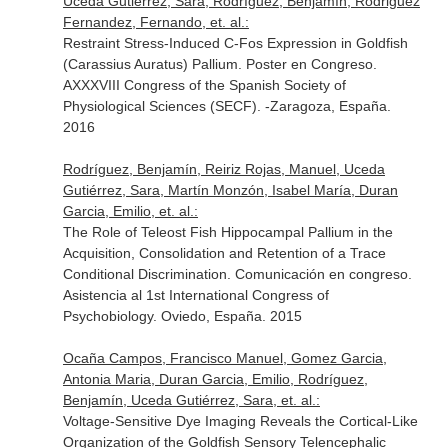
Uceda Gutiérrez, Sara, Rodríguez, Benjamín, Rodriguez
Fernandez, Fernando, et. al.:
Restraint Stress-Induced C-Fos Expression in Goldfish
(Carassius Auratus) Pallium. Poster en Congreso.
AXXXVIII Congress of the Spanish Society of
Physiological Sciences (SECF). -Zaragoza, España.
2016
Rodríguez, Benjamín, Reiriz Rojas, Manuel, Uceda
Gutiérrez, Sara, Martín Monzón, Isabel María, Duran
Garcia, Emilio, et. al.:
The Role of Teleost Fish Hippocampal Pallium in the
Acquisition, Consolidation and Retention of a Trace
Conditional Discrimination. Comunicación en congreso.
Asistencia al 1st International Congress of
Psychobiology. Oviedo, España. 2015
Ocaña Campos, Francisco Manuel, Gomez Garcia,
Antonia Maria, Duran Garcia, Emilio, Rodríguez,
Benjamín, Uceda Gutiérrez, Sara, et. al.:
Voltage-Sensitive Dye Imaging Reveals the Cortical-Like
Organization of the Goldfish Sensory Telencephalic