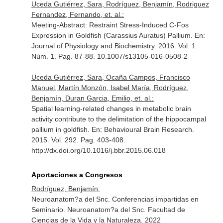
Uceda Gutiérrez, Sara, Rodríguez, Benjamín, Rodriguez
Fernandez, Fernando, et. al.:
Meeting-Abstract: Restraint Stress-Induced C-Fos
Expression in Goldfish (Carassius Auratus) Pallium.
En:
Journal of Physiology and Biochemistry
. 2016. Vol. 1.
Núm. 1. Pag. 87-88. 10.1007/s13105-016-0508-2
Uceda Gutiérrez, Sara, Ocaña Campos, Francisco
Manuel, Martín Monzón, Isabel María, Rodríguez,
Benjamín, Duran Garcia, Emilio, et. al.:
Spatial learning-related changes in metabolic brain
activity contribute to the delimitation of the hippocampal
pallium in goldfish.
En: Behavioural Brain Research
.
2015. Vol. 292. Pag. 403-408.
http://dx.doi.org/10.1016/j.bbr.2015.06.018
Aportaciones a Congresos
Rodríguez, Benjamín:
Neuroanatom?a del Snc. Conferencias impartidas en
Seminario. Neuroanatom?a del Snc. Facultad de
Ciencias de la Vida y la Naturaleza. 2022