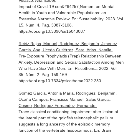
Velasco, Ana Isabel:
Impact of Covid-19 con&#64257;Nement on Mental
Health in Youth and Vulnerable Populations: an
Extensive Narrative Review.
En: Sustainability
. 2023. Vol.
15. Núm. 4. Pag. 3087-3108.
https://doi.org/10.3390/su15043087
Reiriz Rojas, Manuel, Rodríguez, Benjamín, Jimenez
Garcia, Ana, Uceda Gutiérrez, Sara, Arias, Natalia:
Pre-Exposure Prophylaxis (Prep) Relationship Between
Anxiety, Depression and Sexual Satisfaction Among Men
Who Have Sex With Men.
En: Psicothema
. 2022. Vol.
35. Núm. 2. Pag. 159-169.
https://doi.org/10.7334/psicothema2022.230
Gomez Garcia, Antonia Maria, Rodríguez, Benjamín,
Ocaña Campos, Francisco Manuel, Salas Garcia,
Cosme, Rodriguez Fernandez, Fernando:
Trace classical conditioning impairment after lesion of
the lateral part of the goldfish telencephalic pallium
suggests a long ancestry of the episodic memory
function of the vertebrate hippocampus.
En: Brain