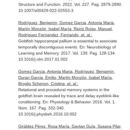
Structure and Function
. 2022. Vol. 227. Pag. 2879-2890.
10.1007/s00429-022-02553-3
Rodríguez, Benjamín, Gomez Garcia, Antonia Maria,
Martín Monzón, Isabel María, Reiriz Rojas, Manuel,
Rodriguez Fernandez, Fernando, et. al.:
Goldfish hippocampal pallium is essential to associate
temporally discontiguous events.
En: Neurobiology of
Learning and Memory
. 2017. Vol. 139. Pag. 128-134.
10.1016/j.nlm.2017.01.002
Gomez Garcia, Antonia Maria, Rodríguez, Benjamín,
Duran Garcia, Emilio, Martín Monzón, Isabel María,
Broglio Schenon, Cristina, et. al.:
Relational and procedural memory systems in the
goldfish brain revealed by trace and delay eyeblink-like
conditioning.
En: Physiology & Behavior
. 2016. Vol. 1.
Núm. 167. Pag. 332-340.
10.1016/j.physbeh.2016.10.002
Giráldez Pérez, Rosa María, Gaytan Guía, Susana Pilar,