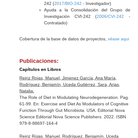
242 (
2017/BIO-242
- Investigador)
Ayuda a la Consolidación del Grupo de
Investigación CVI-242 (
2006/CVI-242
-
Contratado)
Cobertura de la base de datos de proyectos,
véase aqui
Publicaciones:
Capítulos en Libros
Reiriz Rojas, Manuel, Jimenez García, Ana María,
Rodríguez, Benjamín, Uceda Gutiérrez, Sara, Arias,
Natalia:
The Role of Diet in Modulating Neurodegeneration. Pag.
61-99.
En: Exercise and Diet As Modulators of Cognitive
Function Through Gut Microbiota
. USA. Editorial Nova
Science Editorial Nova Science Publishers. 2022. ISBN
979-8-88697-164-4
Reiriz Rojas, Manuel, Rodríguez, Benjamín, Uceda