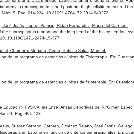
, Esther María, Diaz Mohedo, Esther, Chamorro Moriana, Gema, Rebo
iathermy in reducing buttock and posterior thigh cellulite measured thro
16. Núm. 5. Pag. 214-224. 10.3109/14764172.2014.949272
José Jesús, López, Patricio, Ridao Fernández, María del Carmen:
f the supraspinatus tendon and the long head of the biceps tendon: sy
1-10. 10.1186/1471-2474-15-377
aniel, Chamorro Moriana, Gema, Rebollo Salas, Manuel:
ación de un programa de estancias clínicas de Fisioterapia.
En: Cuestion
ción de un programa de estancias clínicas de fisioterapia.
En: Cuestione
de Educaci?N F?SICA: las Ense?Anzas Deportivas del R?Gimen Especi
. Núm. 1. Pag. 401-429
Jesus, Suárez Serrano, Carmen, Jiménez Rejano, José Jesús, Gallego Iz
 fisioterapia en España en función de criterios generacionales.
En: Cues