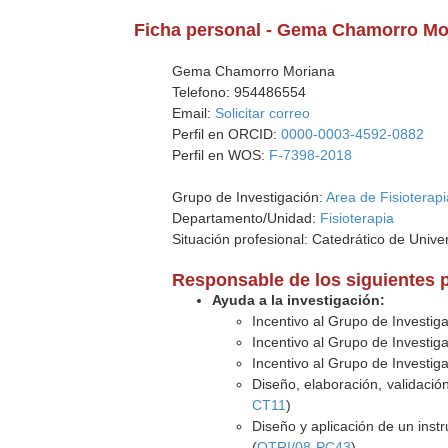
Ficha personal - Gema Chamorro Mo
Gema Chamorro Moriana
Telefono: 954486554
Email:
Solicitar correo
Perfil en ORCID:
0000-0003-4592-0882
Perfil en WOS:
F-7398-2018
Grupo de Investigación:
Area de Fisioterapi
Departamento/Unidad:
Fisioterapia
Situación profesional: Catedrático de Unive
Responsable de los siguientes 
Ayuda a la investigación:
Incentivo al Grupo de Investig
Incentivo al Grupo de Investig
Incentivo al Grupo de Investig
Diseño, elaboración, validació
CT11
)
Diseño y aplicación de un inst
(
OTRI/08-PC43
)