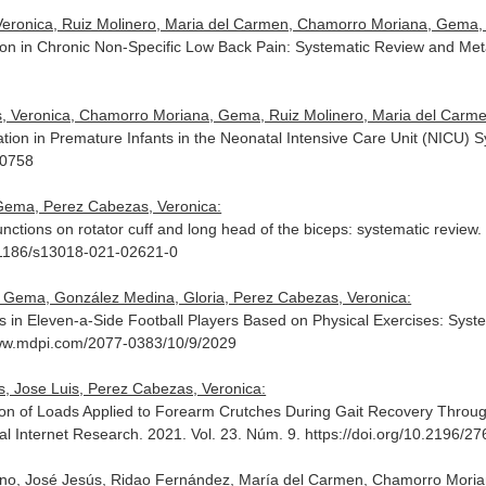
eronica, Ruiz Molinero, Maria del Carmen, Chamorro Moriana, Gema, J
tion in Chronic Non-Specific Low Back Pain: Systematic Review and Met
 Veronica, Chamorro Moriana, Gema, Ruiz Molinero, Maria del Carmen,
ation in Premature Infants in the Neonatal Intensive Care Unit (NICU) 
90758
 Gema, Perez Cabezas, Veronica:
ctions on rotator cuff and long head of the biceps: systematic review
10.1186/s13018-021-02621-0
, Gema, González Medina, Gloria, Perez Cabezas, Veronica:
s in Eleven-a-Side Football Players Based on Physical Exercises: Syst
/www.mdpi.com/2077-0383/10/9/2029
 Jose Luis, Perez Cabezas, Veronica:
tion of Loads Applied to Forearm Crutches During Gait Recovery Thro
al Internet Research
. 2021. Vol. 23. Núm. 9. https://doi.org/10.2196/2
o, José Jesús, Ridao Fernández, María del Carmen, Chamorro Mori