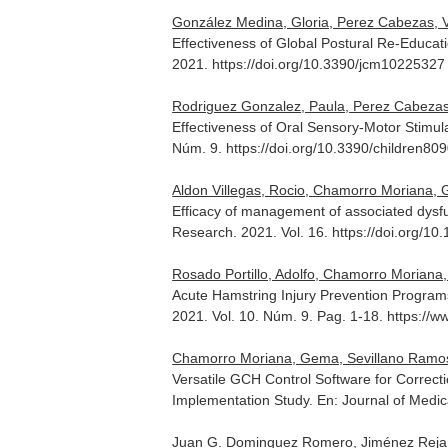
González Medina, Gloria, Perez Cabezas, V
Effectiveness of Global Postural Re-Educa
2021. https://doi.org/10.3390/jcm10225327
Rodriguez Gonzalez, Paula, Perez Cabezas,
Effectiveness of Oral Sensory-Motor Stimul
Núm. 9. https://doi.org/10.3390/children80
Aldon Villegas, Rocio, Chamorro Moriana,
Efficacy of management of associated dysfun
Research
. 2021. Vol. 16. https://doi.org/
Rosado Portillo, Adolfo, Chamorro Moriana
Acute Hamstring Injury Prevention Program
2021. Vol. 10. Núm. 9. Pag. 1-18. https:/
Chamorro Moriana, Gema, Sevillano Ramos,
Versatile GCH Control Software for Correc
Implementation Study.
En: Journal of Medic
Juan G. Dominguez Romero, Jiménez Rejan