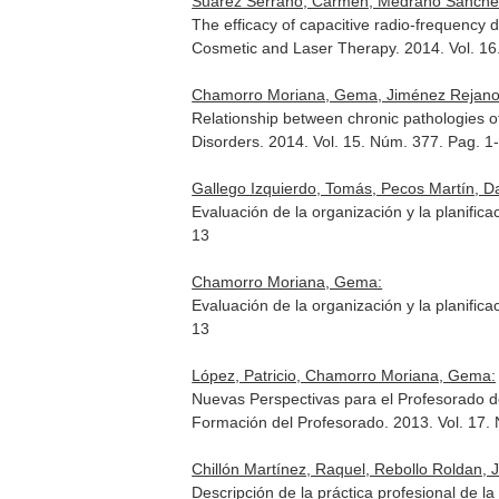
Suárez Serrano, Carmen, Medrano Sánchez
The efficacy of capacitive radio-frequency d
Cosmetic and Laser Therapy
. 2014. Vol. 
Chamorro Moriana, Gema, Jiménez Rejano, 
Relationship between chronic pathologies o
Disorders
. 2014. Vol. 15. Núm. 377. Pag. 
Gallego Izquierdo, Tomás, Pecos Martín, D
Evaluación de la organización y la planific
13
Chamorro Moriana, Gema:
Evaluación de la organización y la planifica
13
López, Patricio, Chamorro Moriana, Gema:
Nuevas Perspectivas para el Profesorado 
Formación del Profesorado
. 2013. Vol. 17
Chillón Martínez, Raquel, Rebollo Roldan, 
Descripción de la práctica profesional de la