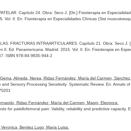
. Capítulo 24. Obra: Seco J. [Dir.] Fisioterapia en Especialidades
. Vol. II.
En: Fisioterapia en Especialidades Clínicas (Sist musculoesque
 FRACTURAS INTRAARTICULARES. Capítulo 21. Obra: Seco J. [Dir.] 
 II. Ed. Panamericana. Madrid. 2015. Vol. II.
En: Fisioterapia en Espec
47. ISBN 978-84-9835-944-2
Gema, Almeda, Nerea, Ridao Fernández, María del Carmen, Sánchez
e and Sensory Processing Sensitivity: Systematic Review.
En: Annals o
.70201
rnando, Ridao Fernández, María del Carmen, Magni, Eleonora:
sts for patellofemoral pain: Validity, reliability and predictive capacity.
E
eronica, Benitez Lugo, Maria Luisa: