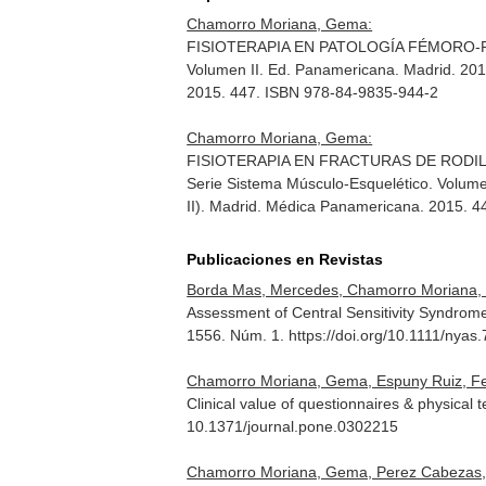
Chamorro Moriana, Gema:
FISIOTERAPIA EN PATOLOGÍA FÉMORO-PATELAR
Volumen II. Ed. Panamericana. Madrid. 2015
2015. 447. ISBN 978-84-9835-944-2
Chamorro Moriana, Gema:
FISIOTERAPIA EN FRACTURAS DE RODILLAS.
Serie Sistema Músculo-Esquelético. Volumen
II)
. Madrid. Médica Panamericana. 2015. 4
Publicaciones en Revistas
Borda Mas, Mercedes, Chamorro Moriana, 
Assessment of Central Sensitivity Syndrom
1556. Núm. 1. https://doi.org/10.1111/nyas
Chamorro Moriana, Gema, Espuny Ruiz, Fe
Clinical value of questionnaires & physical te
10.1371/journal.pone.0302215
Chamorro Moriana, Gema, Perez Cabezas, V