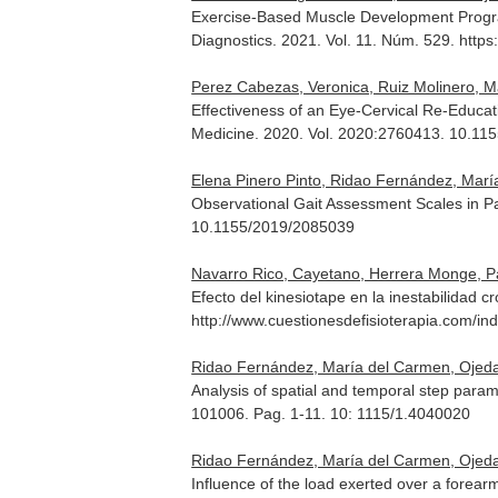
Exercise-Based Muscle Development Program
Diagnostics
. 2021. Vol. 11. Núm. 529. http
Perez Cabezas, Veronica, Ruiz Molinero, M
Effectiveness of an Eye-Cervical Re-Educat
Medicine
. 2020. Vol. 2020:2760413. 10.1
Elena Pinero Pinto, Ridao Fernández, Mar
Observational Gait Assessment Scales in Pa
10.1155/2019/2085039
Navarro Rico, Cayetano, Herrera Monge, Pa
Efecto del kinesiotape en la inestabilidad cr
http://www.cuestionesdefisioterapia.com/ind
Ridao Fernández, María del Carmen, Ojed
Analysis of spatial and temporal step parame
101006. Pag. 1-11. 10: 1115/1.4040020
Ridao Fernández, María del Carmen, Ojed
Influence of the load exerted over a forearm