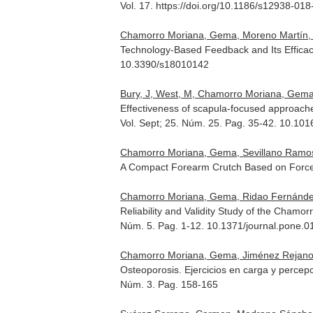
Vol. 17. https://doi.org/10.1186/s12938-01
Chamorro Moriana, Gema, Moreno Martín, A
Technology-Based Feedback and Its Efficacy
10.3390/s18010142
Bury, J, West, M, Chamorro Moriana, Gema,
Effectiveness of scapula-focused approaches
Vol. Sept; 25. Núm. 25. Pag. 35-42. 10.101
Chamorro Moriana, Gema, Sevillano Ramos
A Compact Forearm Crutch Based on Force Se
Chamorro Moriana, Gema, Ridao Fernández,
Reliability and Validity Study of the Chamo
Núm. 5. Pag. 1-12. 10.1371/journal.pone.
Chamorro Moriana, Gema, Jiménez Rejano, 
Osteoporosis. Ejercicios en carga y percep
Núm. 3. Pag. 158-165