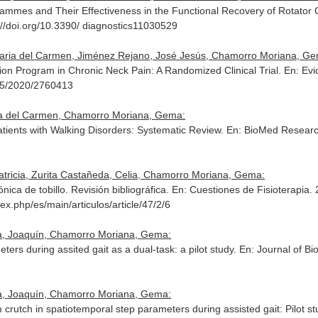
mes and Their Effectiveness in the Functional Recovery of Rotator 
s://doi.org/10.3390/ diagnostics11030529
aria del Carmen, Jiménez Rejano, José Jesús, Chamorro Moriana, Gema
ion Program in Chronic Neck Pain: A Randomized Clinical Trial.
En: Ev
155/2020/2760413
ía del Carmen, Chamorro Moriana, Gema:
tients with Walking Disorders: Systematic Review.
En: BioMed Research
tricia, Zurita Castañeda, Celia, Chamorro Moriana, Gema:
ónica de tobillo. Revisión bibliográfica.
En: Cuestiones de Fisioterapia
.
ex.php/es/main/articulos/article/47/2/6
a, Joaquín, Chamorro Moriana, Gema:
ters during assited gait as a dual-task: a pilot study.
En: Journal of B
a, Joaquín, Chamorro Moriana, Gema:
 crutch in spatiotemporal step parameters during assisted gait: Pilot s