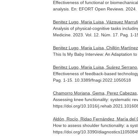
Effectiveness of functional or biomechanical
analysis.
En: EFORT Open Reviews
. 2024.
Benitez Lugo, Maria Luisa, Vázquez Marru
Analysis of physical-cognitive tasks includ
Medicine
. 2023. Vol. 12. Núm. 17. Pag. 1
Benitez Lugo, Maria Luisa, Chillón Martíne
This Is My Baby Interview: An Adaptation 
Benitez Lugo, Maria Luisa, Suárez Serran
Effectiveness of feedback-based technology o
Pag. 1-15. 10.3389/fnagi.2022.1050518
Chamorro Moriana, Gema, Perez Cabezas, 
Assessing knee functionality: systematic r
https://doi.org/10.1016/j.rehab.2021.10160
Aldón, Rocío, Ridao Fernández, María de
How to assess shoulder functionality: a sy
https://doi.org/10.3390/diagnostics1105084