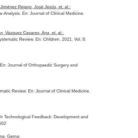
iménez Rejano, José Jesús, et. al.:
a-Analysis.
En: Journal of Clinical Medicine
.
 Vazquez Casares, Ana, et. al.:
Systematic Review.
En: Children
. 2021. Vol. 8.
.
En: Journal of Orthopaedic Surgery and
ematic Review.
En: Journal of Clinical Medicine
.
ugh Technological Feedback: Development and
7602
ana, Gema: