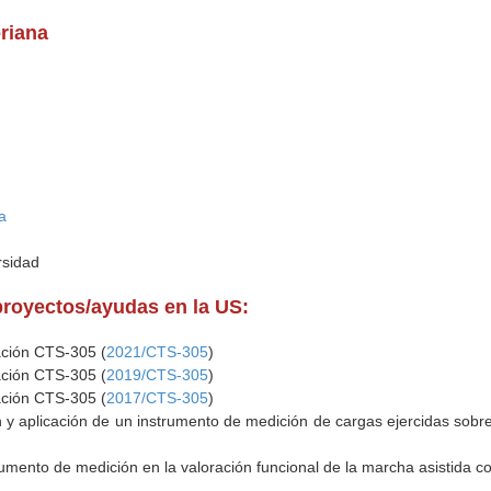
riana
a
rsidad
proyectos/ayudas en la US:
ación CTS-305 (
2021/CTS-305
)
ación CTS-305 (
2019/CTS-305
)
ación CTS-305 (
2017/CTS-305
)
n y aplicación de un instrumento de medición de cargas ejercidas sobr
rumento de medición en la valoración funcional de la marcha asistida c