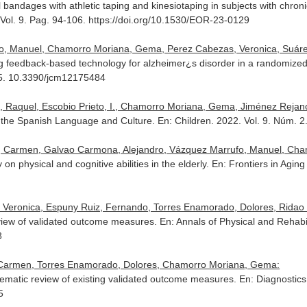
 bandages with athletic taping and kinesiotaping in subjects with chroni
 Vol. 9. Pag. 94-106. https://doi.org/10.1530/EOR-23-0129
fo, Manuel, Chamorro Moriana, Gema, Perez Cabezas, Veronica, Suár
ing feedback-based technology for alzheimer¿s disorder in a randomized
-15. 10.3390/jcm12175484
z, Raquel, Escobio Prieto, I., Chamorro Moriana, Gema, Jiménez Rejan
to the Spanish Language and Culture.
En: Children
. 2022. Vol. 9. Núm. 
o, Carmen, Galvao Carmona, Alejandro, Vázquez Marrufo, Manuel, Ch
n physical and cognitive abilities in the elderly.
En: Frontiers in Agin
Veronica, Espuny Ruiz, Fernando, Torres Enamorado, Dolores, Ridao
eview of validated outcome measures.
En: Annals of Physical and Rehabi
8
l Carmen, Torres Enamorado, Dolores, Chamorro Moriana, Gema:
stematic review of existing validated outcome measures.
En: Diagnostics
5