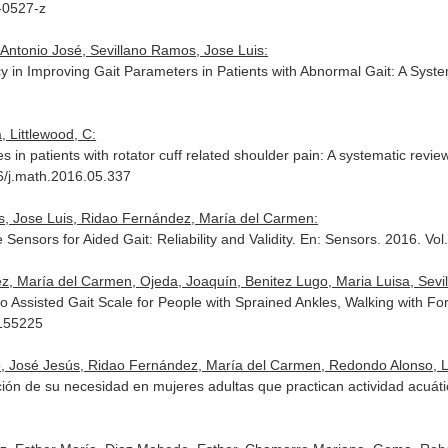
8-0527-z
ntonio José, Sevillano Ramos, Jose Luis:
 in Improving Gait Parameters in Patients with Abnormal Gait: A Syst
 Littlewood, C:
 in patients with rotator cuff related shoulder pain: A systematic revi
6/j.math.2016.05.337
, Jose Luis, Ridao Fernández, María del Carmen:
nsors for Aided Gait: Reliability and Validity.
En: Sensors
. 2016. Vo
 María del Carmen, Ojeda, Joaquín, Benitez Lugo, Maria Luisa, Sevil
rro Assisted Gait Scale for People with Sprained Ankles, Walking with 
0155225
José Jesús, Ridao Fernández, María del Carmen, Redondo Alonso, L, 
ción de su necesidad en mujeres adultas que practican actividad acuát