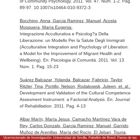
of Community Psychology
. 2011. Vol. 47. Núm. 1-2. Pag.
89-97. 10.1007/s10464-010-9372-3
Bocchino, Anna, Garcia Ramirez, Manuel, Acosta
Mosquera, María Eugenia:
Integrazione Acculturativa e Psicolog?a Della
Liberazione: un Modello Per la Salute Degli Immigrati
(Acculturative Integration and Psychology of Liberation:
a Model for the Improvement of Migrant Health and
Wellbeing).
En: Psicologia di Comunità
. 2011. Vol. 13.
Núm. 1. Pag. 15-23
Suárez Balcazar, Yolanda, Balcazar, Fabricio, Taylor
Ritzler, Tina, Portillo, Nelson, Rodakowsk, Juleen, et. al.:
Development and Validation of the Cultural Competence
Assesment Instrument: a Factorial Analysis.
En: Journal
of Rehabilitation
. 2011. Pag. 4-13
Albar Marín, María Jesus, Camacho Martínez Vara de
Rey, Carlos Gonzalo, Garcia Ramirez, Manuel, Garrido
Muñoz de Arenillas, María del Rocío, El Jebari, Touria,
Vicerrectorado de Investigación. Universidad de Sevilla. Pabellón de Brasil. Paseo de las
et. al.: