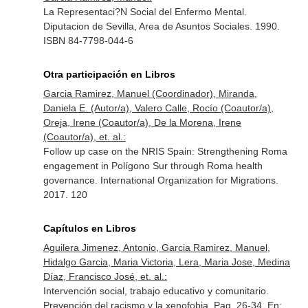
La Representaci?N Social del Enfermo Mental.
Diputacion de Sevilla, Area de Asuntos Sociales. 1990.
ISBN 84-7798-044-6
Otra participación en Libros
Garcia Ramirez, Manuel (Coordinador), Miranda,
Daniela E. (Autor/a), Valero Calle, Rocío (Coautor/a),
Oreja, Irene (Coautor/a), De la Morena, Irene
(Coautor/a), et. al.:
Follow up case on the NRIS Spain: Strengthening Roma
engagement in Polígono Sur through Roma health
governance. International Organization for Migrations.
2017. 120
Capítulos en Libros
Aguilera Jimenez, Antonio, Garcia Ramirez, Manuel,
Hidalgo Garcia, Maria Victoria, Lera, Maria Jose, Medina
Díaz, Francisco José, et. al.:
Intervención social, trabajo educativo y comunitario.
Prevención del racismo y la xenofobia. Pag. 26-34.
En: