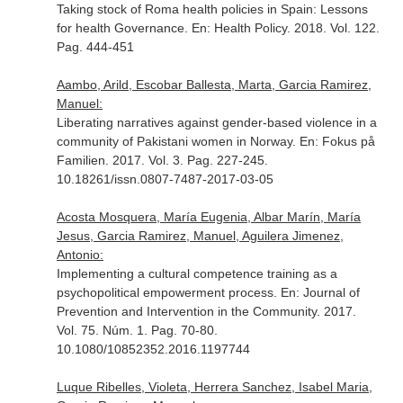
Taking stock of Roma health policies in Spain: Lessons
for health Governance.
En: Health Policy
. 2018. Vol. 122.
Pag. 444-451
Aambo, Arild, Escobar Ballesta, Marta, Garcia Ramirez,
Manuel:
Liberating narratives against gender-based violence in a
community of Pakistani women in Norway.
En: Fokus på
Familien
. 2017. Vol. 3. Pag. 227-245.
10.18261/issn.0807-7487-2017-03-05
Acosta Mosquera, María Eugenia, Albar Marín, María
Jesus, Garcia Ramirez, Manuel, Aguilera Jimenez,
Antonio:
Implementing a cultural competence training as a
psychopolitical empowerment process.
En: Journal of
Prevention and Intervention in the Community
. 2017.
Vol. 75. Núm. 1. Pag. 70-80.
10.1080/10852352.2016.1197744
Luque Ribelles, Violeta, Herrera Sanchez, Isabel Maria,