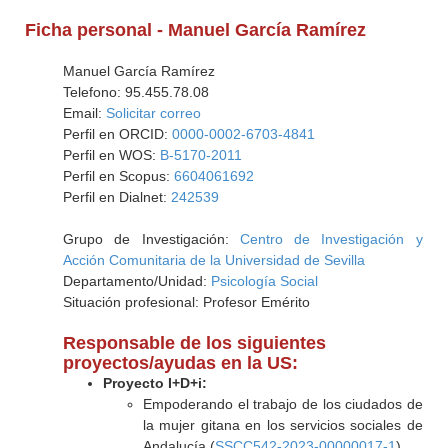
Ficha personal - Manuel García Ramírez
Manuel García Ramírez
Telefono: 95.455.78.08
Email:
Solicitar correo
Perfil en ORCID:
0000-0002-6703-4841
Perfil en WOS:
B-5170-2011
Perfil en Scopus:
6604061692
Perfil en Dialnet:
242539
Grupo de Investigación:
Centro de Investigación y
Acción Comunitaria de la Universidad de Sevilla
Departamento/Unidad:
Psicología Social
Situación profesional: Profesor Emérito
Responsable de los siguientes
proyectos/ayudas en la US:
Proyecto I+D+i:
Empoderando el trabajo de los ciudados de
la mujer gitana en los servicios sociales de
Andalucía (
SSCC542-2023-00000017-1
)