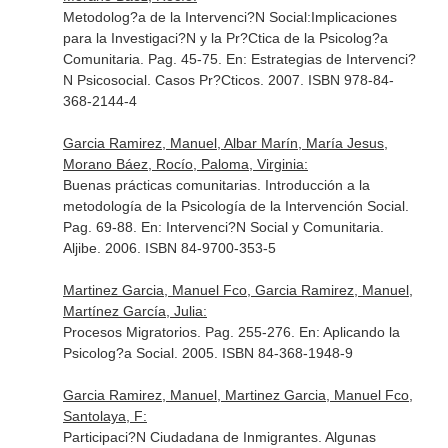
Metodolog?a de la Intervenci?N Social:Implicaciones
para la Investigaci?N y la Pr?Ctica de la Psicolog?a
Comunitaria. Pag. 45-75.
En: Estrategias de Intervenci?
N Psicosocial. Casos Pr?Cticos
. 2007. ISBN 978-84-
368-2144-4
Garcia Ramirez, Manuel, Albar Marín, María Jesus,
Morano Báez, Rocío, Paloma, Virginia:
Buenas prácticas comunitarias. Introducción a la
metodología de la Psicología de la Intervención Social.
Pag. 69-88.
En: Intervenci?N Social y Comunitaria
.
Aljibe. 2006. ISBN 84-9700-353-5
Martinez Garcia, Manuel Fco, Garcia Ramirez, Manuel,
Martínez García, Julia:
Procesos Migratorios. Pag. 255-276.
En: Aplicando la
Psicolog?a Social
. 2005. ISBN 84-368-1948-9
Garcia Ramirez, Manuel, Martinez Garcia, Manuel Fco,
Santolaya, F:
Participaci?N Ciudadana de Inmigrantes. Algunas