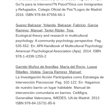
Gu?a para la Intervenci?N Psicol?Gica con Inmigrantes
y Refugiados
. Colegio Oficial de Psic?Logos de Madrid.
2016. ISBN 978-84-87556-66-1
Suarez Balcazar, Yolanda, Balcazar, Fabricio, Garcia
Ramirez, Manuel, Taylor Ritzler, Tina:
Ecological theory and research in multicultural
psychology: A community psychology perspective. Pag.
535-552.
En: APA Handbook of Multicultural Psychology
.
American Psychological Association (Apa). 2014. ISBN
978-1-4338-1255-2
Garrido Muñoz de Arenillas, María del Rocío, Luque
Ribelles, Violeta, Garcia Ramirez, Manuel:
La Investigación Acción Participativa como Estrategia de
Intervención Psicosocial. Pag. 102-122.
En: Hagamos
de nuestro barrio un lugar habitable. Manual de
intervención comunitaria en barrios
. CeiMigra,
Generalitat Valenciana, IMEDES, UA de Madrid. 2013.
ISBN 978-84-15731-85-6