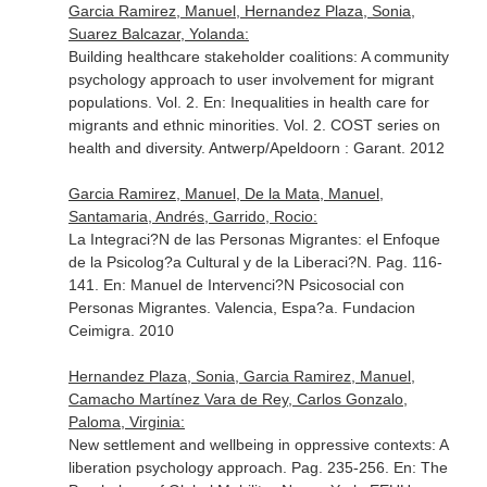
Garcia Ramirez, Manuel, Hernandez Plaza, Sonia,
Suarez Balcazar, Yolanda:
Building healthcare stakeholder coalitions: A community
psychology approach to user involvement for migrant
populations. Vol. 2.
En: Inequalities in health care for
migrants and ethnic minorities. Vol. 2. COST series on
health and diversity
. Antwerp/Apeldoorn : Garant. 2012
Garcia Ramirez, Manuel, De la Mata, Manuel,
Santamaria, Andrés, Garrido, Rocio:
La Integraci?N de las Personas Migrantes: el Enfoque
de la Psicolog?a Cultural y de la Liberaci?N. Pag. 116-
141.
En: Manuel de Intervenci?N Psicosocial con
Personas Migrantes
. Valencia, Espa?a. Fundacion
Ceimigra. 2010
Hernandez Plaza, Sonia, Garcia Ramirez, Manuel,
Camacho Martínez Vara de Rey, Carlos Gonzalo,
Paloma, Virginia:
New settlement and wellbeing in oppressive contexts: A
liberation psychology approach. Pag. 235-256.
En: The