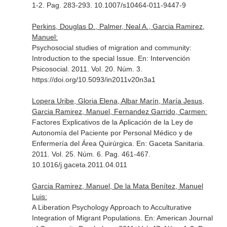
1-2. Pag. 283-293. 10.1007/s10464-011-9447-9
Perkins, Douglas D., Palmer, Neal A., Garcia Ramirez,
Manuel:
Psychosocial studies of migration and community:
Introduction to the special Issue.
En: Intervención
Psicosocial
. 2011. Vol. 20. Núm. 3.
https://doi.org/10.5093/in2011v20n3a1
Lopera Uribe, Gloria Elena, Albar Marín, María Jesus,
Garcia Ramirez, Manuel, Fernandez Garrido, Carmen:
Factores Explicativos de la Aplicación de la Ley de
Autonomía del Paciente por Personal Médico y de
Enfermería del Área Quirúrgica.
En: Gaceta Sanitaria
.
2011. Vol. 25. Núm. 6. Pag. 461-467.
10.1016/j.gaceta.2011.04.011
Garcia Ramirez, Manuel, De la Mata Benítez, Manuel
Luis:
A Liberation Psychology Approach to Acculturative
Integration of Migrant Populations.
En: American Journal