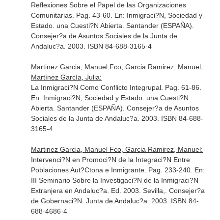
Reflexiones Sobre el Papel de las Organizaciones
Comunitarias. Pag. 43-60.
En: Inmigraci?N, Sociedad y
Estado. una Cuesti?N Abierta
. Santander (ESPAÑA).
Consejer?a de Asuntos Sociales de la Junta de
Andaluc?a. 2003. ISBN 84-688-3165-4
Martinez Garcia, Manuel Fco, Garcia Ramirez, Manuel,
Martínez García, Julia:
La Inmigraci?N Como Conflicto Integrupal. Pag. 61-86.
En: Inmigraci?N, Sociedad y Estado. una Cuesti?N
Abierta
. Santander (ESPAÑA). Consejer?a de Asuntos
Sociales de la Junta de Andaluc?a. 2003. ISBN 84-688-
3165-4
Martinez Garcia, Manuel Fco, Garcia Ramirez, Manuel:
Intervenci?N en Promoci?N de la Integraci?N Entre
Poblaciones Aut?Ctona e Inmigrante. Pag. 233-240.
En:
III Seminario Sobre la Investigaci?N de la Inmigraci?N
Extranjera en Andaluc?a
. Ed. 2003. Sevilla,. Consejer?a
de Gobernaci?N. Junta de Andaluc?a. 2003. ISBN 84-
688-4686-4