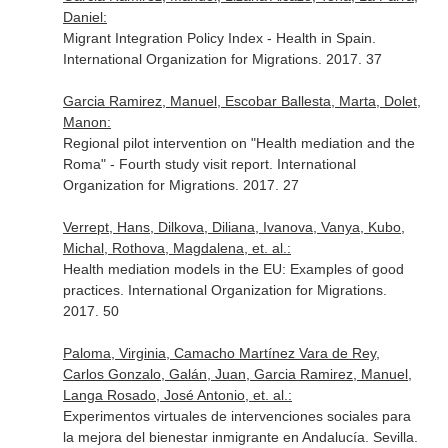
Daniel:
Migrant Integration Policy Index - Health in Spain.
International Organization for Migrations. 2017. 37
Garcia Ramirez, Manuel, Escobar Ballesta, Marta, Dolet,
Manon:
Regional pilot intervention on "Health mediation and the
Roma" - Fourth study visit report. International
Organization for Migrations. 2017. 27
Verrept, Hans, Dilkova, Diliana, Ivanova, Vanya, Kubo,
Michal, Rothova, Magdalena, et. al.:
Health mediation models in the EU: Examples of good
practices. International Organization for Migrations.
2017. 50
Paloma, Virginia, Camacho Martínez Vara de Rey,
Carlos Gonzalo, Galán, Juan, Garcia Ramirez, Manuel,
Langa Rosado, José Antonio, et. al.:
Experimentos virtuales de intervenciones sociales para
la mejora del bienestar inmigrante en Andalucía. Sevilla.