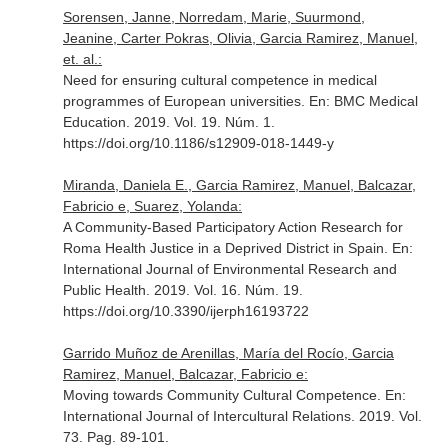
Sorensen, Janne, Norredam, Marie, Suurmond,
Jeanine, Carter Pokras, Olivia, Garcia Ramirez, Manuel,
et. al.:
Need for ensuring cultural competence in medical
programmes of European universities.
En: BMC Medical
Education
. 2019. Vol. 19. Núm. 1.
https://doi.org/10.1186/s12909-018-1449-y
Miranda, Daniela E., Garcia Ramirez, Manuel, Balcazar,
Fabricio e, Suarez, Yolanda:
A Community-Based Participatory Action Research for
Roma Health Justice in a Deprived District in Spain.
En:
International Journal of Environmental Research and
Public Health
. 2019. Vol. 16. Núm. 19.
https://doi.org/10.3390/ijerph16193722
Garrido Muñoz de Arenillas, María del Rocío, Garcia
Ramirez, Manuel, Balcazar, Fabricio e:
Moving towards Community Cultural Competence.
En:
International Journal of Intercultural Relations
. 2019. Vol.
73. Pag. 89-101.