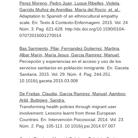
Perez Moreno, Pedro Juan, Luque Ribelles, Violeta,
Garrido Muñoz de Arenillas, María del Rocío, et. al.:
Adaptation to Spanish of an ethnocultural empathy
scale.
En: Texto & Contexto-Enfermagem
. 2015. Vol. 24.
Núm. 3. Pag. 621-628. http://dx.doi.org/10.1590/0104-
07072015001270014
Bas Sarmiento, Pilar, Fernandez Gutierrez, Martina,
Albar Marín, María Jesus, Garcia Ramirez, Manuel:
Percepción y experiencias en el acceso y uso de los
servicios sanitarios en población inmigrante.
En: Gaceta
Sanitaria
. 2015. Vol. 29. Núm. 4. Pag. 244-251.
10.1016/j.gaceta.2015.03.008
De Freitas, Claudia, Garcia Ramirez, Manuel, Aamboo,
Arild, Buttigieg, Sandra:
Transforming health policies through migrant user
involvement: Lessons learnt from three European
Countries.
En: Intervención Psicosocial
. 2014. Vol. 23.
Núm. 2. Pag. 105-113. 10.1016/j.psi.2014.07.007