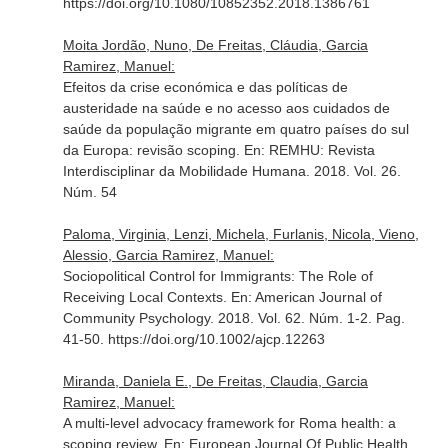
https://doi.org/10.1080/10852352.2018.1386761
Moita Jordão, Nuno, De Freitas, Cláudia, Garcia
Ramirez, Manuel:
Efeitos da crise económica e das políticas de
austeridade na saúde e no acesso aos cuidados de
saúde da população migrante em quatro países do sul
da Europa: revisão scoping.
En: REMHU: Revista
Interdisciplinar da Mobilidade Humana
. 2018. Vol. 26.
Núm. 54
Paloma, Virginia, Lenzi, Michela, Furlanis, Nicola, Vieno,
Alessio, Garcia Ramirez, Manuel:
Sociopolitical Control for Immigrants: The Role of
Receiving Local Contexts.
En: American Journal of
Community Psychology
. 2018. Vol. 62. Núm. 1-2. Pag.
41-50. https://doi.org/10.1002/ajcp.12263
Miranda, Daniela E., De Freitas, Claudia, Garcia
Ramirez, Manuel:
A multi-level advocacy framework for Roma health: a
scoping review.
En: European Journal Of Public Health
.