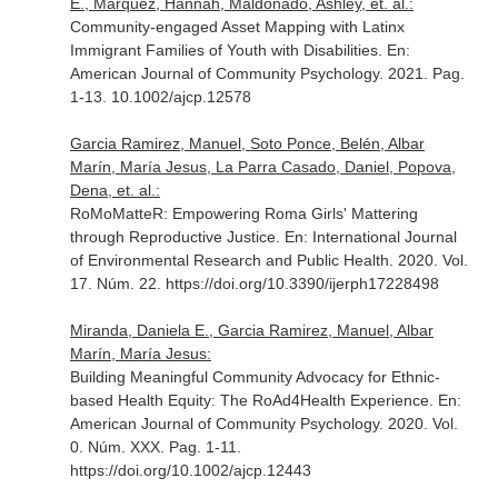
E., Marquez, Hannah, Maldonado, Ashley, et. al.:
Community-engaged Asset Mapping with Latinx
Immigrant Families of Youth with Disabilities.
En:
American Journal of Community Psychology
. 2021. Pag.
1-13. 10.1002/ajcp.12578
Garcia Ramirez, Manuel, Soto Ponce, Belén, Albar
Marín, María Jesus, La Parra Casado, Daniel, Popova,
Dena, et. al.:
RoMoMatteR: Empowering Roma Girls' Mattering
through Reproductive Justice.
En: International Journal
of Environmental Research and Public Health
. 2020. Vol.
17. Núm. 22. https://doi.org/10.3390/ijerph17228498
Miranda, Daniela E., Garcia Ramirez, Manuel, Albar
Marín, María Jesus:
Building Meaningful Community Advocacy for Ethnic-
based Health Equity: The RoAd4Health Experience.
En:
American Journal of Community Psychology
. 2020. Vol.
0. Núm. XXX. Pag. 1-11.
https://doi.org/10.1002/ajcp.12443