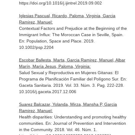
https://doi.org/10.1016/j.ijintrel.2019.09.002
Iglesias Pascual, Ricardo, Paloma, Virginia, Garcia
Ramirez, Manuel:
Contextual Factors and Prejudice at the Beginning of the
Immigrant Influx: The Moroccan Case in Seville, Spain.
En: Population, Space and Place
. 2019.
10.1002/psp.2204
Escobar Ballesta, Marta, Garcia Ramirez, Manuel, Albar
Marín, María Jesus, Paloma, Virginia:
Salud Sexual y Reproductiva en Mujeres Gitanas: El
Programa de Planificación Familiar del Polígono Sur.
En:
Gaceta Sanitaria
. 2019. Vol. 33. Núm. 3. Pag. 222-228.
10.1016/j.gaceta.2017.12.006
Suarez Balcazar, Yolanda, Mirza, Mansha P, Garcia
Ramirez, Manuel:
Health disparities: Understanding and promoting healthy
communities.
En: Journal of Prevention and Intervention
in the Community
. 2018. Vol. 46. Núm. 1.