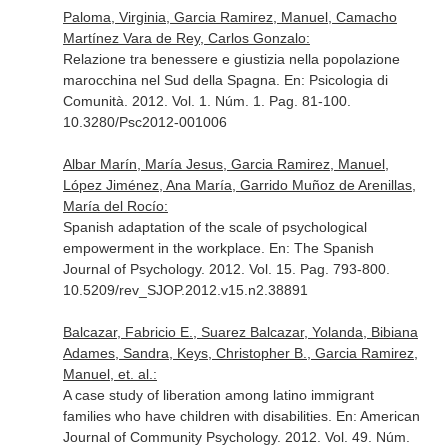
Paloma, Virginia, Garcia Ramirez, Manuel, Camacho
Martínez Vara de Rey, Carlos Gonzalo:
Relazione tra benessere e giustizia nella popolazione
marocchina nel Sud della Spagna.
En: Psicologia di
Comunità
. 2012. Vol. 1. Núm. 1. Pag. 81-100.
10.3280/Psc2012-001006
Albar Marín, María Jesus, Garcia Ramirez, Manuel,
López Jiménez, Ana María, Garrido Muñoz de Arenillas,
María del Rocío:
Spanish adaptation of the scale of psychological
empowerment in the workplace.
En: The Spanish
Journal of Psychology
. 2012. Vol. 15. Pag. 793-800.
10.5209/rev_SJOP.2012.v15.n2.38891
Balcazar, Fabricio E., Suarez Balcazar, Yolanda, Bibiana
Adames, Sandra, Keys, Christopher B., Garcia Ramirez,
Manuel, et. al.:
A case study of liberation among latino immigrant
families who have children with disabilities.
En: American
Journal of Community Psychology
. 2012. Vol. 49. Núm.