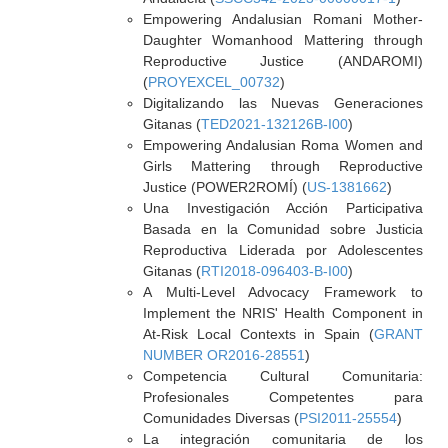
Empowering Andalusian Romani Mother-
Daughter Womanhood Mattering through
Reproductive Justice (ANDAROMI)
(
PROYEXCEL_00732
)
Digitalizando las Nuevas Generaciones
Gitanas (
TED2021-132126B-I00
)
Empowering Andalusian Roma Women and
Girls Mattering through Reproductive
Justice (POWER2ROMÍ) (
US-1381662
)
Una Investigación Acción Participativa
Basada en la Comunidad sobre Justicia
Reproductiva Liderada por Adolescentes
Gitanas (
RTI2018-096403-B-I00
)
A Multi-Level Advocacy Framework to
Implement the NRIS' Health Component in
At-Risk Local Contexts in Spain (
GRANT
NUMBER OR2016-28551
)
Competencia Cultural Comunitaria:
Profesionales Competentes para
Comunidades Diversas (
PSI2011-25554
)
La integración comunitaria de los