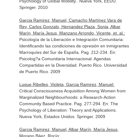
Psychology of Global Mobility.
. Nueva York, EEUU.
Springer. 2010
Garcia Ramirez, Manuel, Camacho Martínez Vara de
Rey, Carlos Gonzalo, Hernandez Plaza, Sonia, Albar
Marín, María Jesus, Manzano Arrondo, Vicente, et. al.:
Psicología de la Liberación e Integración Comunitaria:
Identificando las condiciones de opresión en inmigrantes
Marroquíes del Sur de España. Pag. 212-234.
En:
Psicolog?a Comunitaria Internacional: Agendas
Compartidas en la Diversidad
. Puerto Rico. Universidad
de Puerto Rico. 2009
Luque Ribelles, Violeta, Garcia Ramirez, Manuel:
Critical Consciousness Acquisition Among Women from
Marginalized Neighbourhoods: a Research-Action
Community Based Practice. Pag. 277-294.
En: The
Psychology of Liberation: Theory and Applications
.
Nueva York, Estados Unidos. Springer. 2009
Garcia Ramirez, Manuel, Albar Marín, María Jesus,
Morano Báez, Rocío: