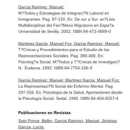
Garcia Ramirez, Manuel:
M?Todos y Estrategias de Integraci?N Laboral en
Inmigrantes. Pag. 97-120.
En: De sur a Sur. an?Lisis
Multidisciplinar del Fen?Meno Migratorio en Espa?a
.
Universidad de Sevilla. 2002. ISBN 84-472-0689-0
Martinez Garcia, Manuel Fco, Garcia Ramirez, Manuel:
T?Cnicas y Procedimientos para el Estudio de las
Representaciones Sociales. Pag. 390-400.
En:
Psicolog?a Social. M?Todos y T?Cnicas de Investigaci?
N.
. Eudema. 1992. ISBN 84-7754-106-X
Garcia Ramirez, Manuel, Martinez Garcia, Manuel Fco:
La Representaci?N Social del Enfermo Mental. Pag.
297-316.
En: Psicología de la Salud. Aportaciones desde
la Psicología Social
. Sedal. 1990. ISBN 84-404-8257-4
Publicaciones en Revistas
Soto Ponce, Belén, Garcia Ramirez, Manuel, Jiménez
García, Lucía: