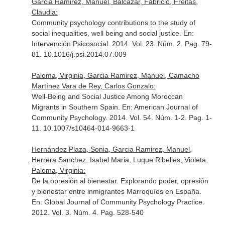
Garcia Ramirez, Manuel, Balcázar, Fabricio, Freitas,
Claudia:
Community psychology contributions to the study of
social inequalities, well being and social justice.
En:
Intervención Psicosocial
. 2014. Vol. 23. Núm. 2. Pag. 79-
81. 10.1016/j.psi.2014.07.009
Paloma, Virginia, Garcia Ramirez, Manuel, Camacho
Martínez Vara de Rey, Carlos Gonzalo:
Well-Being and Social Justice Among Moroccan
Migrants in Southern Spain.
En: American Journal of
Community Psychology
. 2014. Vol. 54. Núm. 1-2. Pag. 1-
11. 10.1007/s10464-014-9663-1
Hernández Plaza, Sonia, Garcia Ramirez, Manuel,
Herrera Sanchez, Isabel Maria, Luque Ribelles, Violeta,
Paloma, Virginia:
De la opresión al bienestar. Explorando poder, opresión
y bienestar entre inmigrantes Marroquíes en España.
En: Global Journal of Community Psychology Practice
.
2012. Vol. 3. Núm. 4. Pag. 528-540