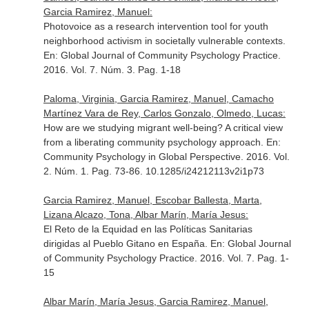
Garcia Ramirez, Manuel:
Photovoice as a research intervention tool for youth
neighborhood activism in societally vulnerable contexts.
En: Global Journal of Community Psychology Practice
.
2016. Vol. 7. Núm. 3. Pag. 1-18
Paloma, Virginia, Garcia Ramirez, Manuel, Camacho
Martínez Vara de Rey, Carlos Gonzalo, Olmedo, Lucas:
How are we studying migrant well-being? A critical view
from a liberating community psychology approach.
En:
Community Psychology in Global Perspective
. 2016. Vol.
2. Núm. 1. Pag. 73-86. 10.1285/i24212113v2i1p73
Garcia Ramirez, Manuel, Escobar Ballesta, Marta,
Lizana Alcazo, Tona, Albar Marín, María Jesus:
El Reto de la Equidad en las Políticas Sanitarias
dirigidas al Pueblo Gitano en España.
En: Global Journal
of Community Psychology Practice
. 2016. Vol. 7. Pag. 1-
15
Albar Marín, María Jesus, Garcia Ramirez, Manuel,