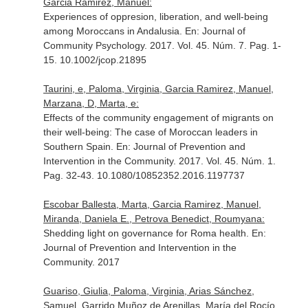
Garcia Ramirez, Manuel:
Experiences of oppresion, liberation, and well-being
among Moroccans in Andalusia.
En: Journal of
Community Psychology
. 2017. Vol. 45. Núm. 7. Pag. 1-
15. 10.1002/jcop.21895
Taurini, e, Paloma, Virginia, Garcia Ramirez, Manuel,
Marzana, D, Marta, e:
Effects of the community engagement of migrants on
their well-being: The case of Moroccan leaders in
Southern Spain.
En: Journal of Prevention and
Intervention in the Community
. 2017. Vol. 45. Núm. 1.
Pag. 32-43. 10.1080/10852352.2016.1197737
Escobar Ballesta, Marta, Garcia Ramirez, Manuel,
Miranda, Daniela E., Petrova Benedict, Roumyana:
Shedding light on governance for Roma health.
En:
Journal of Prevention and Intervention in the
Community
. 2017
Guariso, Giulia, Paloma, Virginia, Arias Sánchez,
Samuel, Garrido Muñoz de Arenillas, María del Rocío,