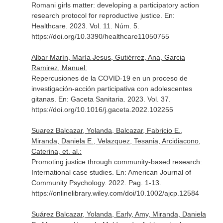
Romani girls matter: developing a participatory action
research protocol for reproductive justice.
En:
Healthcare
. 2023. Vol. 11. Núm. 5.
https://doi.org/10.3390/healthcare11050755
Albar Marín, María Jesus, Gutiérrez, Ana, Garcia
Ramirez, Manuel:
Repercusiones de la COVID-19 en un proceso de
investigación-acción participativa con adolescentes
gitanas.
En: Gaceta Sanitaria
. 2023. Vol. 37.
https://doi.org/10.1016/j.gaceta.2022.102255
Suarez Balcazar, Yolanda, Balcazar, Fabricio E.,
Miranda, Daniela E., Velazquez, Tesania, Arcidiacono,
Caterina, et. al.:
Promoting justice through community-based research:
International case studies.
En: American Journal of
Community Psychology
. 2022. Pag. 1-13.
https://onlinelibrary.wiley.com/doi/10.1002/ajcp.12584
Suárez Balcazar, Yolanda, Early, Amy, Miranda, Daniela