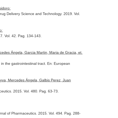
sidoro:
Drug Delivery Science and Technology
. 2019. Vol.
o:
17. Vol. 42. Pag. 134-143.
cedes Ángela, Garcia Martin, Maria de Gracia, et.
n the gastrointestinal tract.
En: European
Leyva, Mercedes Ángela, Galbis Perez, Juan
ceutics
. 2015. Vol. 480. Pag. 63-73.
urnal of Pharmaceutics
. 2015. Vol. 494. Pag. 288-