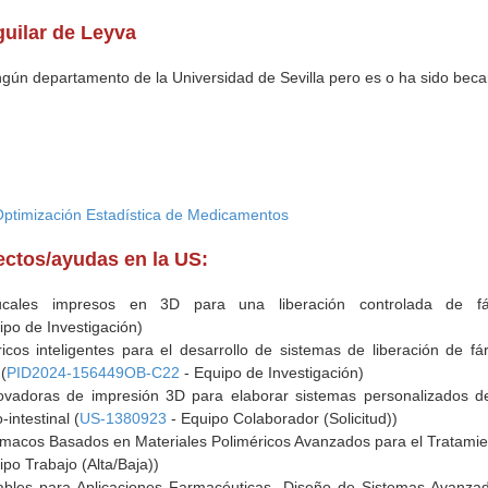
uilar de Leyva
ingún departamento de la Universidad de Sevilla pero es o ha sido beca
Optimización Estadística de Medicamentos
yectos/ayudas en la US:
ucales impresos en 3D para una liberación controlada de fá
ipo de Investigación)
icos inteligentes para el desarrollo de sistemas de liberación de f
 (
PID2024-156449OB-C22
- Equipo de Investigación)
novadoras de impresión 3D para elaborar sistemas personalizados de
intestinal (
US-1380923
- Equipo Colaborador (Solicitud))
macos Basados en Materiales Poliméricos Avanzados para el Tratamien
ipo Trabajo (Alta/Baja))
bles para Aplicaciones Farmacéuticas. Diseño de Sistemas Avanzad