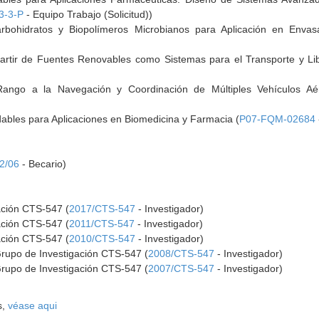
3-3-P
- Equipo Trabajo (Solicitud))
arbohidratos y Biopolímeros Microbianos para Aplicación en Envas
artir de Fuentes Renovables como Sistemas para el Transporte y Li
Rango a la Navegación y Coordinación de Múltiples Vehículos Aé
dables para Aplicaciones en Biomedicina y Farmacia (
P07-FQM-02684
2/06
- Becario)
ación CTS-547 (
2017/CTS-547
- Investigador)
ación CTS-547 (
2011/CTS-547
- Investigador)
ación CTS-547 (
2010/CTS-547
- Investigador)
Grupo de Investigación CTS-547 (
2008/CTS-547
- Investigador)
Grupo de Investigación CTS-547 (
2007/CTS-547
- Investigador)
s,
véase aqui