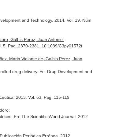
evelopment and Technology
. 2014. Vol. 19. Núm.
doro, Galbis Perez, Juan Antonio:
ol. 5. Pag. 2370-2381. 10.1039/C3py01572f
ñez, Maria Violante de, Galbis Perez, Juan
olled drug delivery.
En: Drug Development and
ceutica
. 2013. Vol. 63. Pag. 115-119
doro:
trices.
En: The Scientific World Journal
. 2012
 Publicación Periódica Errónea
. 2012