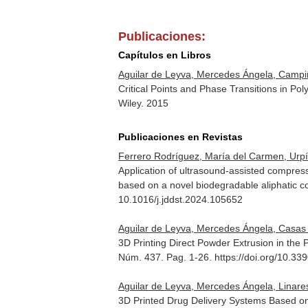
Publicaciones:
Capítulos en Libros
Aguilar de Leyva, Mercedes Ángela, Campiñe
Critical Points and Phase Transitions in Po
Wiley. 2015
Publicaciones en Revistas
Ferrero Rodríguez, María del Carmen, Urpí, 
Application of ultrasound-assisted compres
based on a novel biodegradable aliphatic c
10.1016/j.jddst.2024.105652
Aguilar de Leyva, Mercedes Ángela, Casas D
3D Printing Direct Powder Extrusion in the 
Núm. 437. Pag. 1-26. https://doi.org/10.
Aguilar de Leyva, Mercedes Ángela, Linares
3D Printed Drug Delivery Systems Based o