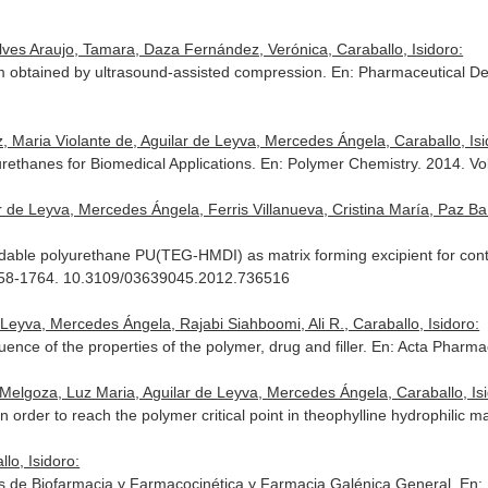
ves Araujo, Tamara, Daza Fernández, Verónica, Caraballo, Isidoro:
em obtained by ultrasound-assisted compression.
En: Pharmaceutical D
z, Maria Violante de, Aguilar de Leyva, Mercedes Ángela, Caraballo, Isi
rethanes for Biomedical Applications.
En: Polymer Chemistry
. 2014. V
r de Leyva, Mercedes Ángela, Ferris Villanueva, Cristina María, Paz Ba
adable polyurethane PU(TEG-HMDI) as matrix forming excipient for contr
1758-1764. 10.3109/03639045.2012.736516
e Leyva, Mercedes Ángela, Rajabi Siahboomi, Ali R., Caraballo, Isidoro:
fluence of the properties of the polymer, drug and filler.
En: Acta Pharma
elgoza, Luz Maria, Aguilar de Leyva, Mercedes Ángela, Caraballo, Isi
der to reach the polymer critical point in theophylline hydrophilic ma
lo, Isidoro:
os de Biofarmacia y Farmacocinética y Farmacia Galénica General.
En: