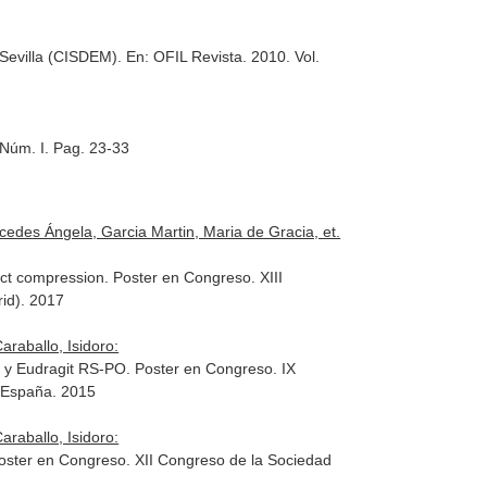
 Sevilla (CISDEM).
En: OFIL Revista
. 2010. Vol.
. Núm. I. Pag. 23-33
cedes Ángela, Garcia Martin, Maria de Gracia, et.
ect compression. Poster en Congreso. XIII
id). 2017
raballo, Isidoro:
 y Eudragit RS-PO. Poster en Congreso. IX
, España. 2015
raballo, Isidoro:
oster en Congreso. XII Congreso de la Sociedad