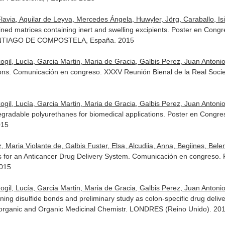
lavia, Aguilar de Leyva, Mercedes Ángela, Huwyler, Jörg, Caraballo, Is
ined matrices containing inert and swelling excipients. Poster en Cong
 SANTIAGO DE COMPOSTELA, España. 2015
l, Lucía, Garcia Martin, Maria de Gracia, Galbis Perez, Juan Antonio, 
tions. Comunicación en congreso. XXXV Reunión Bienal de la Real Soc
l, Lucía, Garcia Martin, Maria de Gracia, Galbis Perez, Juan Antonio, 
degradable polyurethanes for biomedical applications. Poster en Cong
015
 Maria Violante de, Galbis Fuster, Elsa, Alcudiia, Anna, Begiines, Belen,
 for an Anticancer Drug Delivery System. Comunicación en congreso. F
2015
l, Lucía, Garcia Martin, Maria de Gracia, Galbis Perez, Juan Antonio,
ning disulfide bonds and preliminary study as colon-specific drug deli
organic and Organic Medicinal Chemistr. LONDRES (Reino Unido). 20