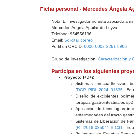
Ficha personal - Mercedes Ángela Ag
Nota: El investigador no está asociado a n
Mercedes Ángela Aguilar de Leyva
Telefono: 954556136
Email:
Solicitar correo
Perfil en ORCID:
0000-0002-2251-8906
Grupo de Investigación:
Caracterización y 
Participa en los siguientes pro
Proyecto I+D+i:
Sistemas mucoadhesivos b
(
DGP_PIDI_2024_01635
- Equ
Diseño de excipientes polimér
terapias gastrointestinales sp2
Aplicación de tecnologías in
enfermedades del tracto gastro-
Sistemas de Liberación de Fár
(
RTI2018-095041-B-C31
- Equ
Polímeros de Fuentes Renova