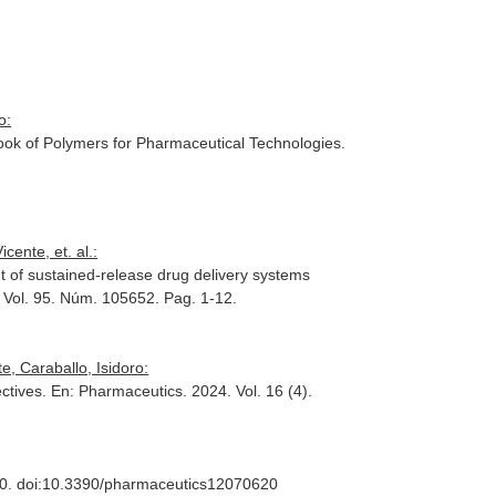
o:
ok of Polymers for Pharmaceutical Technologies
.
ente, et. al.:
t of sustained-release drug delivery systems
. Vol. 95. Núm. 105652. Pag. 1-12.
, Caraballo, Isidoro:
ectives.
En: Pharmaceutics
. 2024. Vol. 16 (4).
-20. doi:10.3390/pharmaceutics12070620