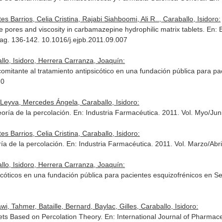
 Barrios, Celia Cristina, Rajabi Siahboomi, Ali R.., Caraballo, Isidoro:
 the pores and viscosity in carbamazepine hydrophilic matrix tablets.
En: 
Pag. 136-142. 10.1016/j.ejpb.2011.09.007
lo, Isidoro, Herrera Carranza, Joaquín:
comitante al tratamiento antipsicótico en una fundación pública para pa
70
e Leyva, Mercedes Ángela, Caraballo, Isidoro:
eoría de la percolación.
En: Industria Farmacéutica
. 2011. Vol. Myo/Ju
s Barrios, Celia Cristina, Caraballo, Isidoro:
ría de la percolación.
En: Industria Farmacéutica
. 2011. Vol. Marzo/Abr
lo, Isidoro, Herrera Carranza, Joaquín:
sicóticos en una fundación pública para pacientes esquizofrénicos en Se
, Tahmer, Bataille, Bernard, Baylac, Gilles, Caraballo, Isidoro:
lets Based on Percolation Theory.
En: International Journal of Pharmac