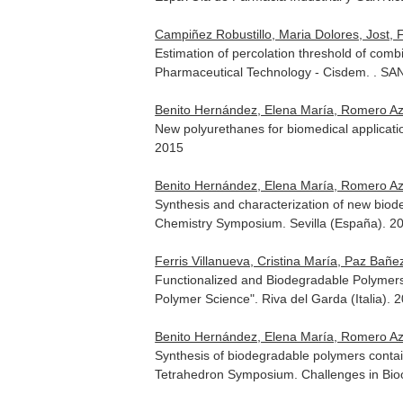
Campiñez Robustillo, Maria Dolores, Jost, F
Estimation of percolation threshold of comb
Pharmaceutical Technology - Cisdem. .
Benito Hernández, Elena María, Romero Azogi
New polyurethanes for biomedical applica
2015
Benito Hernández, Elena María, Romero Azogi
Synthesis and characterization of new bio
Chemistry Symposium. Sevilla (España). 2
Ferris Villanueva, Cristina María, Paz Bañez,
Functionalized and Biodegradable Polymers
Polymer Science". Riva del Garda (Italia). 
Benito Hernández, Elena María, Romero Azogi
Synthesis of biodegradable polymers contai
Tetrahedron Symposium. Challenges in Bio