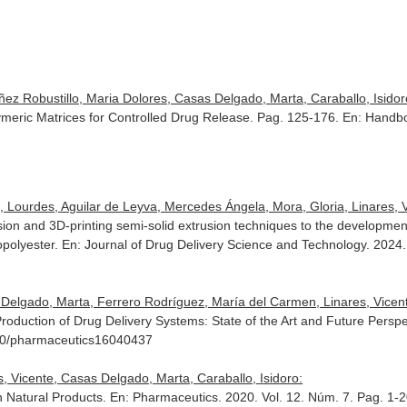
z Robustillo, Maria Dolores, Casas Delgado, Marta, Caraballo, Isidor
lymeric Matrices for Controlled Drug Release. Pag. 125-176.
En: Handbo
Lourdes, Aguilar de Leyva, Mercedes Ángela, Mora, Gloria, Linares, Vic
sion and 3D-printing semi-solid extrusion techniques to the developmen
opolyester.
En: Journal of Drug Delivery Science and Technology
. 2024
elgado, Marta, Ferrero Rodríguez, María del Carmen, Linares, Vicente
Production of Drug Delivery Systems: State of the Art and Future Persp
3390/pharmaceutics16040437
, Vicente, Casas Delgado, Marta, Caraballo, Isidoro:
n Natural Products.
En: Pharmaceutics
. 2020. Vol. 12. Núm. 7. Pag. 1