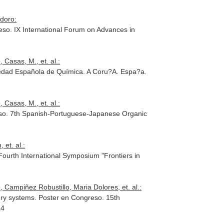
idoro:
reso. IX International Forum on Advances in
Casas, M., et. al.:
iedad Española de Química. A Coru?A. Espa?a.
Casas, M., et. al.:
reso. 7th Spanish-Portuguese-Japanese Organic
 et. al.:
ourth International Symposium "Frontiers in
 Campiñez Robustillo, Maria Dolores, et. al.:
very systems. Poster en Congreso. 15th
14