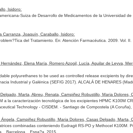
lo, Isidoro:
roamericana-Suiza de Desarrollo de Medicamentos de la Universidad de
 Carranza, Joaquín, Caraballo, Isidoro:
roblem?Tica del Tratamiento.
En: Atención Farmacéutica
. 2009. Vol. II
 Hernández, Elena María, Romero Azogil, Lucía, Aguilar de Leyva, Mer
dable polyurethanes to be used as controlled release excipients by dir
macia Industrial y Galénica (SEFIG 2017). ALCALÁ DE HENARES (Madr
elgado, Marta, Abreu, Renata, Campiñez Robustillo, Maria Dolores, Ca
M a la caracterización tecnológica de los excipientes HPMC K100M CR
aceutical Technology - CISDEM. - Santiago de Compostela (A Coruña)
 Ángela, Campiñez Robustillo, Maria Dolores, Casas Delgado, Marta, Ca
matrices combinadas conteniendo Eudragit RS-PO y Methocel K100M. P
. . Barcelona, , Espa?a. 2015