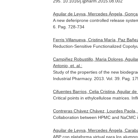
295. 10.1016/j.ijpharm.2015.08.002
Aguilar de Leyva, Mercedes Ángela, Gonçal
A new deferiprone controlled release syst
6. Pag. 728-734
Ferris Villanueva, Cristina María, Paz Bañe
Reduction-Sensitive Functionalized Copolyu
Campiñez Robustillo, Maria Dolores, Aguila
Antonio, et. al.:
Study of the properties of the new biodegr
Industrial Pharmacy
. 2013. Vol. 39. Pag. 
Cifuentes Barrios, Celia Cristina, Aguilar d
Critical points in ethylcellulose matrices. In
Contreras Chávez Chávez, Lourdes Paola, M
Collaboration between HPMC and NaCMC in or
Aguilar de Leyva, Mercedes Ángela, Carabal
ABP con plataforma virtual para los alumn