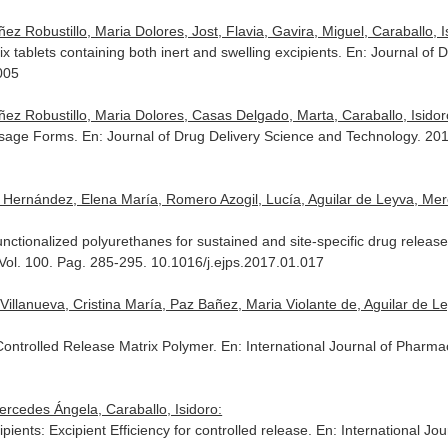
 Robustillo, Maria Dolores, Jost, Flavia, Gavira, Miguel, Caraballo, I
ix tablets containing both inert and swelling excipients.
En: Journal of 
005
z Robustillo, Maria Dolores, Casas Delgado, Marta, Caraballo, Isidor
Dosage Forms.
En: Journal of Drug Delivery Science and Technology
. 20
 Hernández, Elena María, Romero Azogil, Lucía, Aguilar de Leyva, Mer
ctionalized polyurethanes for sustained and site-specific drug release i
 Vol. 100. Pag. 285-295. 10.1016/j.ejps.2017.01.017
 Villanueva, Cristina María, Paz Bañez, Maria Violante de, Aguilar de 
ontrolled Release Matrix Polymer.
En: International Journal of Pharma
rcedes Ángela, Caraballo, Isidoro:
ipients: Excipient Efficiency for controlled release.
En: International Jo