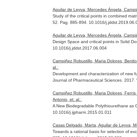
Aguilar de Leyva, Mercedes Ángela, Campiñez
Study of the critical points in combined matr
52. Pag. 885-894. 10.1016/j.jddst.2019.06.
Aguilar de Leyva, Mercedes Ángela, Campiñe
Design Space and critical points in Solid 
10.1016/j.jddst.2017.06.004
Campiñez Robustillo, Maria Dolores, Benito
al.:
Development and characterization of new fun
Journal of Pharmaceutical Sciences
. 2017.
Campiñez Robustillo, Maria Dolores, Ferris
Antonio, et. al.:
A New Biodegradable Polythiourethane as C
10.1016/j.ijpharm.2015.01.011
Casas Delgado, Marta, Aguilar de Leyva, Me
Towards a rational basis for selection of exc