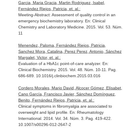
Garcia, Maria Gracia, Martin Rodriguez, Isabel,
Fernández Riejos, Patricia, et. al.:
Meeting-Abstract: Assessment of quality control in an
emergency biochemistry laboratory.
En: Clinical
Chemistry and Laboratory Medicine
. 2015. Vol. 53. Núm.
11
Menendez, Paloma, Fernández Riejos, Patricia,
Sanchez Mora, Catalina, Perez Perez, Antonio, Sánchez
Margalet, Victor, et. al.:
Evaluation of a HbA1c point-of-care analyzer.
En:
Clinical Biochemistry
. 2015. Vol. 48. Núm. 10-11. Pag.
686-689. 10.1016/j.clinbiochem.2015.03.016
Cordero Morales, Mario David, Alcocer Gómez, Elísabet,
Cano García, Francisco Javier, Sánchez Domínguez,
Benito, Fernández Riejos, Patricia, et. al.:
Clinical symptoms in fibromyalgia are associated to
overweight and lipid profile.
En: Rheumatology
International
. 2014. Vol. 34. Núm. 3. Pag. 419-422.
10.1007/s00296-012-2647-2