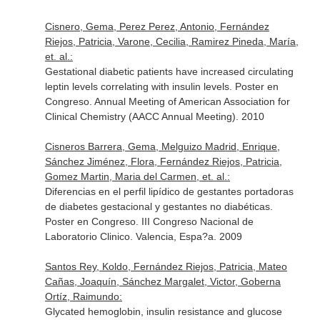
Cisnero, Gema, Perez Perez, Antonio, Fernández
Riejos, Patricia, Varone, Cecilia, Ramirez Pineda, María,
et. al.:
Gestational diabetic patients have increased circulating
leptin levels correlating with insulin levels. Poster en
Congreso. Annual Meeting of American Association for
Clinical Chemistry (AACC Annual Meeting). 2010
Cisneros Barrera, Gema, Melguizo Madrid, Enrique,
Sánchez Jiménez, Flora, Fernández Riejos, Patricia,
Gomez Martin, Maria del Carmen, et. al.:
Diferencias en el perfil lipídico de gestantes portadoras
de diabetes gestacional y gestantes no diabéticas.
Poster en Congreso. III Congreso Nacional de
Laboratorio Clinico. Valencia, Espa?a. 2009
Santos Rey, Koldo, Fernández Riejos, Patricia, Mateo
Cañas, Joaquín, Sánchez Margalet, Victor, Goberna
Ortíz, Raimundo:
Glycated hemoglobin, insulin resistance and glucose