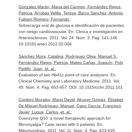
Gonzalez Martin, Maria del Carmen, Fernández Riejos,
Patricia, Arrobas Velilla, Teresa, Barco Sanchez, Antonio,
Fabiani Romero, Fernando:
Sobrecarga oral de glucosa e identificación de pacientes
con riesgo cardiovascular.
En: Clinica e investigación en
Arteriosclerosis
. 2011. Vol. 24. Núm. 3. Pag. 141-146.
10.1016/j.arteri.2012.02.004
Sánchez Mora, Catalina, Rodríguez Oliva, Manuel S.,
Fernández Riejos, Patricia, Mateo Cañas, Joaquín, Polo
Padillo, Juan, et. al.:
Evaluation of two HbA1c point-of-care analyzers.
En:
Clinical Chemistry and Laboratory Medicine
. 2011. Vol.
49. Núm. 4. Pag. 653-657. DOI: 10.1515/cclm.2011.101
Cordero Morales, Mario David, Alcocer Gómez, Elísabet,
De Miguel Rodríguez, Manuel, Cano García, Francisco
Javier, Luque, Carlos, et. al.:
Coenzyme Q10: a novel therapeutic approach for
fibromyalgia? Case series with 5 patients.
En:
Mitochondrion
. 2011. Vol. 11. Núm. 4. Pag. 623-625.