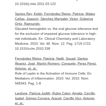
10.1016/j.mito.2011.03.122
Santos Rey, Koldo, Fernández Riejos, Patricia, Mateo
Cañas, Joaquín, Sánchez Margalet, Victor, Goberna
Ortíz, Raimundo:
Glycated hemoglobin vs. the oral glucose tolerance test
for the exclusion of impaired glucose tolerance in high-
risk individuals.
En: Clinical Chemistry and Laboratory
Medicine
. 2010. Vol. 48. Núm. 12. Pag. 1719-1722.
10.1515/cclm.2010.338
Fernández Riejos, Patricia, Najib, Souad, Santos
Álvarez, José, Martín Romero, Consuelo, Perez Perez,
Antonio, et. al.:
Role of Leptin in the Activation of Immune Cells.
En:
Mediators of Inflammation
. 2010. Vol. 2010. Núm.
568343. Pag. 1-8
Lardone, Patricia Judith, Rubio Calvo, Amalia, Cerrillo,
Isabel, Gómez Corvera, Araceli, Carrillo Vico, Antonio,
et. al.: