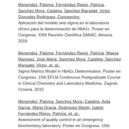
Menendez, Paloma, Fernández Riejos, Patricia,
Sanchez Mora, Catalina, Sánchez Margalet, Victor,
Gonzalez Rodriguez, Concepcion:
Aplicación del modelo seis sigma en el laboratorio
clínico para la determinación de HbA1c. Poster en
Congreso. XXIII Reunión Científica SANAC. Almeria.
2016
Menendez, Paloma, Fernández Riejos, Patricia, Maesa
Marquez, Jose Maria, Sanchez Mora, Catalina, Sánchez
Margalet, Victor, et. al.:
Sigma Metrics Model in HbA1c Determination. Poster en
Congreso. 15th EFLM Continuous Postgraduate Course
in Clinical Chemistry and Laboratory Medicine. Zagreb,
Croacia. 2015
Menendez, Paloma, Sanchez Mora, Catalina, Avila
Garcia, Maria Gracia, Rodriguez Martin, Isabel,
Fernández Riejos, Patricia, et. al.:
Assessment of quality control in an emergency
biochemistry laboratory. Poster en Congreso. 15th