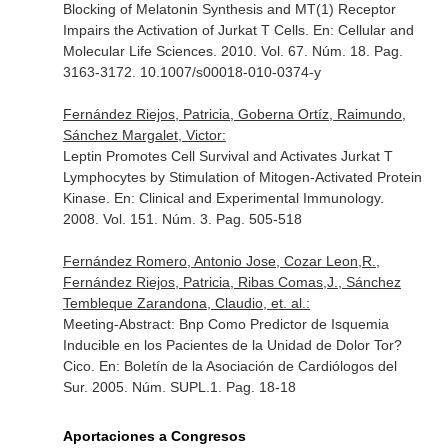
Blocking of Melatonin Synthesis and MT(1) Receptor
Impairs the Activation of Jurkat T Cells.
En: Cellular and
Molecular Life Sciences
. 2010. Vol. 67. Núm. 18. Pag.
3163-3172. 10.1007/s00018-010-0374-y
Fernández Riejos, Patricia, Goberna Ortíz, Raimundo,
Sánchez Margalet, Victor:
Leptin Promotes Cell Survival and Activates Jurkat T
Lymphocytes by Stimulation of Mitogen-Activated Protein
Kinase.
En: Clinical and Experimental Immunology
.
2008. Vol. 151. Núm. 3. Pag. 505-518
Fernández Romero, Antonio Jose, Cozar Leon,R.,
Fernández Riejos, Patricia, Ribas Comas,J., Sánchez
Tembleque Zarandona, Claudio, et. al.:
Meeting-Abstract: Bnp Como Predictor de Isquemia
Inducible en los Pacientes de la Unidad de Dolor Tor?
Cico.
En: Boletín de la Asociación de Cardiólogos del
Sur
. 2005. Núm. SUPL.1. Pag. 18-18
Aportaciones a Congresos