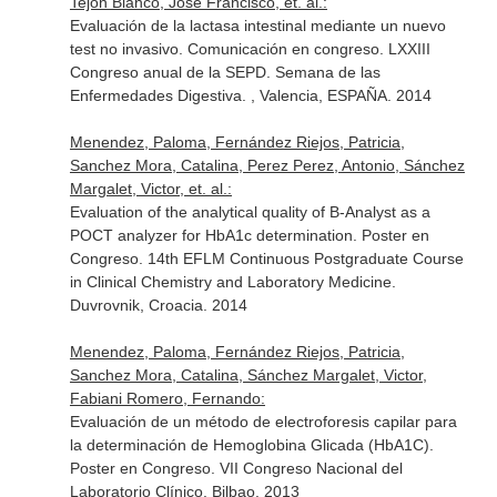
Tejon Blanco, Jose Francisco, et. al.:
Evaluación de la lactasa intestinal mediante un nuevo
test no invasivo. Comunicación en congreso. LXXIII
Congreso anual de la SEPD. Semana de las
Enfermedades Digestiva. , Valencia, ESPAÑA. 2014
Menendez, Paloma, Fernández Riejos, Patricia,
Sanchez Mora, Catalina, Perez Perez, Antonio, Sánchez
Margalet, Victor, et. al.:
Evaluation of the analytical quality of B-Analyst as a
POCT analyzer for HbA1c determination. Poster en
Congreso. 14th EFLM Continuous Postgraduate Course
in Clinical Chemistry and Laboratory Medicine.
Duvrovnik, Croacia. 2014
Menendez, Paloma, Fernández Riejos, Patricia,
Sanchez Mora, Catalina, Sánchez Margalet, Victor,
Fabiani Romero, Fernando:
Evaluación de un método de electroforesis capilar para
la determinación de Hemoglobina Glicada (HbA1C).
Poster en Congreso. VII Congreso Nacional del
Laboratorio Clínico. Bilbao. 2013