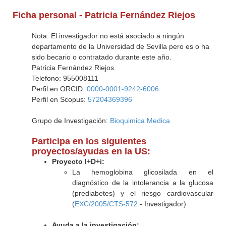
Ficha personal - Patricia Fernández Riejos
Nota: El investigador no está asociado a ningún
departamento de la Universidad de Sevilla pero es o ha
sido becario o contratado durante este año.
Patricia Fernández Riejos
Telefono: 955008111
Perfil en ORCID:
0000-0001-9242-6006
Perfil en Scopus:
57204369396
Grupo de Investigación:
Bioquimica Medica
Participa en los siguientes
proyectos/ayudas en la US:
Proyecto I+D+i:
La hemoglobina glicosilada en el
diagnóstico de la intolerancia a la glucosa
(prediabetes) y el riesgo cardiovascular
(
EXC/2005/CTS-572
- Investigador)
Ayuda a la investigación: