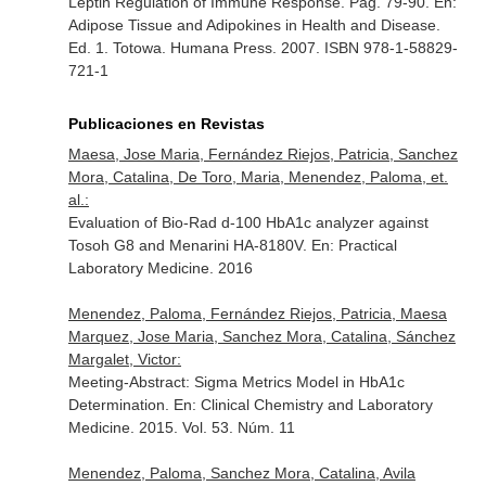
Leptin Regulation of Immune Response. Pag. 79-90.
En:
Adipose Tissue and Adipokines in Health and Disease
.
Ed. 1. Totowa. Humana Press. 2007. ISBN 978-1-58829-
721-1
Publicaciones en Revistas
Maesa, Jose Maria, Fernández Riejos, Patricia, Sanchez
Mora, Catalina, De Toro, Maria, Menendez, Paloma, et.
al.:
Evaluation of Bio-Rad d-100 HbA1c analyzer against
Tosoh G8 and Menarini HA-8180V.
En: Practical
Laboratory Medicine
. 2016
Menendez, Paloma, Fernández Riejos, Patricia, Maesa
Marquez, Jose Maria, Sanchez Mora, Catalina, Sánchez
Margalet, Victor:
Meeting-Abstract: Sigma Metrics Model in HbA1c
Determination.
En: Clinical Chemistry and Laboratory
Medicine
. 2015. Vol. 53. Núm. 11
Menendez, Paloma, Sanchez Mora, Catalina, Avila