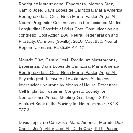
Rodriguez Matarredona, Esperanza, Morado Díaz,
Camilo José, Davis López de Carrizosa, María América,
Rodríguez de la Cruz, Rosa María, Pastor, Angel M.:
Neural Progenitor Cell Implants in the Lesioned Medial
Longitudinal Fascicle of Adult Cats. Comunicación en
congreso. Cost Action B30: Neural Regeneration and
Plasticity. Carmons (Sevilla). 2010. Cost B30: Neural
Regeneration and Plasticity. 42. 42
Morado Díaz, Camilo José, Rodriguez Matarredona,
Esperanza, Davis López de Carrizosa, María América,
Rodríguez de la Cruz, Rosa María, Pastor, Angel M.:
Physiological Recovery of Axotomized Abducens
Internuclear Neurons by Means of Neural Progenitor
Cell Implants. Poster en Congreso. Society for
Neuroscience Annual Meeting. San Diego. 2010.
Abstract Book of the Society for Neuroscience. 737.3.
737.3
Davis López de Carrizosa, María América, Morado Díaz,
Camilo José, Miller, Joel M., De la Cruz, R.R., Pastor