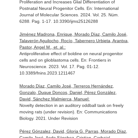
Proliferation and Increases Glial Differentiation of
Postnatal Neural Progenitor Cells.
En: International
Journal of Molecular Sciences
. 2024. Vol. 25. Núm.
6288. Pag. 1-17. 10.3390/ijms25126288
Jiménez Madrona, Enrique, Morado Díaz, Camilo José,
Talaverón Aguilocho, Rocío, Tabernero Urbieta, Arantxa,
Pastor, Angel M., et. al.:
Antiproliferative effect of boldine on neural progenitor
cells and on glioblastoma cells.
En: Frontiers in
Neuroscience
. 2023. Vol. 17. Pag. 01-12.
10.3389/fnins.2023.1211467
Morado Díaz, Camilo José, Terreros Hernández,
Gonzalo, Duque Doncos, Daniel, Pérez González,
David, Sánchez Malmierca, Manuel:
Novelty detection in an auditory oddball task on freely
moving rats (under revision).
En: Communications
Biology
. 2021. Under Revision
Pérez Gónzalez, David, Gloria G. Parras, Morado Díaz,
Camilo José, Aedo Sánchez, Cristian, Carbajal,