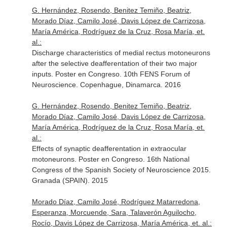
G. Hernández, Rosendo, Benitez Temiño, Beatriz,
Morado Díaz, Camilo José, Davis López de Carrizosa,
María América, Rodríguez de la Cruz, Rosa María, et.
al.:
Discharge characteristics of medial rectus motoneurons
after the selective deafferentation of their two major
inputs. Poster en Congreso. 10th FENS Forum of
Neuroscience. Copenhague, Dinamarca. 2016
G. Hernández, Rosendo, Benitez Temiño, Beatriz,
Morado Díaz, Camilo José, Davis López de Carrizosa,
María América, Rodríguez de la Cruz, Rosa María, et.
al.:
Effects of synaptic deafferentation in extraocular
motoneurons. Poster en Congreso. 16th National
Congress of the Spanish Society of Neuroscience 2015.
Granada (SPAIN). 2015
Morado Díaz, Camilo José, Rodríguez Matarredona,
Esperanza, Morcuende, Sara, Talaverón Aguilocho,
Rocío, Davis López de Carrizosa, María América, et. al.: