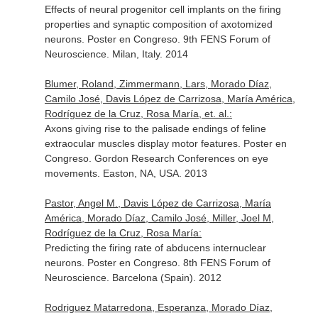
Effects of neural progenitor cell implants on the firing
properties and synaptic composition of axotomized
neurons. Poster en Congreso. 9th FENS Forum of
Neuroscience. Milan, Italy. 2014
Blumer, Roland, Zimmermann, Lars, Morado Díaz,
Camilo José, Davis López de Carrizosa, María América,
Rodríguez de la Cruz, Rosa María, et. al.:
Axons giving rise to the palisade endings of feline
extraocular muscles display motor features. Poster en
Congreso. Gordon Research Conferences on eye
movements. Easton, NA, USA. 2013
Pastor, Angel M., Davis López de Carrizosa, María
América, Morado Díaz, Camilo José, Miller, Joel M,
Rodríguez de la Cruz, Rosa María:
Predicting the firing rate of abducens internuclear
neurons. Poster en Congreso. 8th FENS Forum of
Neuroscience. Barcelona (Spain). 2012
Rodriguez Matarredona, Esperanza, Morado Díaz,