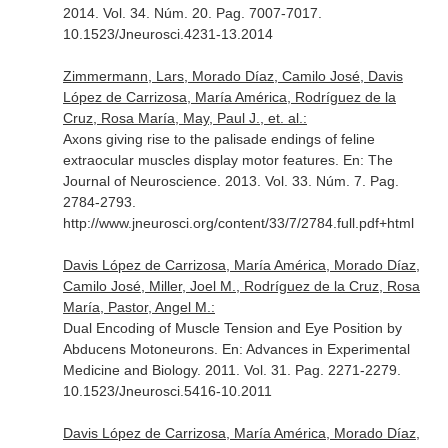
2014. Vol. 34. Núm. 20. Pag. 7007-7017.
10.1523/Jneurosci.4231-13.2014
Zimmermann, Lars, Morado Díaz, Camilo José, Davis
López de Carrizosa, María América, Rodríguez de la
Cruz, Rosa María, May, Paul J., et. al.:
Axons giving rise to the palisade endings of feline
extraocular muscles display motor features.
En: The
Journal of Neuroscience
. 2013. Vol. 33. Núm. 7. Pag.
2784-2793.
http://www.jneurosci.org/content/33/7/2784.full.pdf+html
Davis López de Carrizosa, María América, Morado Díaz,
Camilo José, Miller, Joel M., Rodríguez de la Cruz, Rosa
María, Pastor, Angel M.:
Dual Encoding of Muscle Tension and Eye Position by
Abducens Motoneurons.
En: Advances in Experimental
Medicine and Biology
. 2011. Vol. 31. Pag. 2271-2279.
10.1523/Jneurosci.5416-10.2011
Davis López de Carrizosa, María América, Morado Díaz,