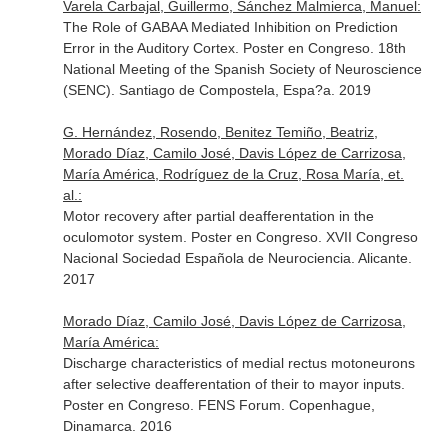
Varela Carbajal, Guillermo, Sánchez Malmierca, Manuel:
The Role of GABAA Mediated Inhibition on Prediction
Error in the Auditory Cortex. Poster en Congreso. 18th
National Meeting of the Spanish Society of Neuroscience
(SENC). Santiago de Compostela, Espa?a. 2019
G. Hernández, Rosendo, Benitez Temiño, Beatriz,
Morado Díaz, Camilo José, Davis López de Carrizosa,
María América, Rodríguez de la Cruz, Rosa María, et.
al.:
Motor recovery after partial deafferentation in the
oculomotor system. Poster en Congreso. XVII Congreso
Nacional Sociedad Española de Neurociencia. Alicante.
2017
Morado Díaz, Camilo José, Davis López de Carrizosa,
María América:
Discharge characteristics of medial rectus motoneurons
after selective deafferentation of their to mayor inputs.
Poster en Congreso. FENS Forum. Copenhague,
Dinamarca. 2016