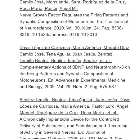
Camilo José, Morcuende, Sara, Rodríguez de la Cruz,
Rosa María, Pastor, Angel M.:
Nerve Growth Factor Regulates the Firing Patterns and
Synaptic Composition of Motoneurons.
En: The Journal
of Neuroscience
. 2010. Vol. 30. Núm. 24. Pag. 8308-
8319. 10.1523/Jneurosci.0719-10.2010.
Davis López de Carrizosa, María América, Morado Díaz,
Camilo José, Tena Aguilar, Juan Jesús, Benítez
Temiño,Beatriz, Benitez Temiño, Beatriz, et. al.:
Complementary Actions of BDNF and Neurotrophin-3 on
the Firing Patterns and Synaptic Composition of
Motoneurons.
En: Advances in Experimental Medicine
and Biology
. 2009. Vol. 29. Núm. 2. Pag. 575-587
Benitez Temiño, Beatriz, Tena Aguilar, Juan Jesús, Davis
López de Carrizosa, María América, Pastor Loro, Angel
Manuel, Rodríguez de la Cruz, Rosa María, et. al.:
A Chronically Implantable Device for the Controlled
Delivery of Substances, and Stimulation and Recording
of Activity in Severed Nerves.
En: Journal of
Neuroscience Methods
. 2008. Vol. 167. Núm. 2. Pag.