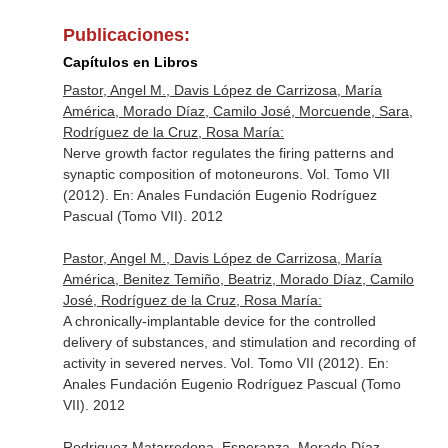
Publicaciones:
Capítulos en Libros
Pastor, Angel M., Davis López de Carrizosa, María
América, Morado Díaz, Camilo José, Morcuende, Sara,
Rodríguez de la Cruz, Rosa María:
Nerve growth factor regulates the firing patterns and
synaptic composition of motoneurons. Vol. Tomo VII
(2012).
En: Anales Fundación Eugenio Rodríguez
Pascual (Tomo VII)
. 2012
Pastor, Angel M., Davis López de Carrizosa, María
América, Benitez Temiño, Beatriz, Morado Díaz, Camilo
José, Rodríguez de la Cruz, Rosa María:
A chronically-implantable device for the controlled
delivery of substances, and stimulation and recording of
activity in severed nerves. Vol. Tomo VII (2012).
En:
Anales Fundación Eugenio Rodríguez Pascual (Tomo
VII)
. 2012
Rodriguez Matarredona, Esperanza, Morado Díaz,