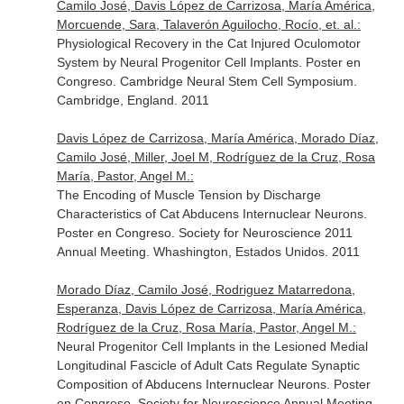
Camilo José, Davis López de Carrizosa, María América,
Morcuende, Sara, Talaverón Aguilocho, Rocío, et. al.:
Physiological Recovery in the Cat Injured Oculomotor
System by Neural Progenitor Cell Implants. Poster en
Congreso. Cambridge Neural Stem Cell Symposium.
Cambridge, England. 2011
Davis López de Carrizosa, María América, Morado Díaz,
Camilo José, Miller, Joel M, Rodríguez de la Cruz, Rosa
María, Pastor, Angel M.:
The Encoding of Muscle Tension by Discharge
Characteristics of Cat Abducens Internuclear Neurons.
Poster en Congreso. Society for Neuroscience 2011
Annual Meeting. Whashington, Estados Unidos. 2011
Morado Díaz, Camilo José, Rodriguez Matarredona,
Esperanza, Davis López de Carrizosa, María América,
Rodríguez de la Cruz, Rosa María, Pastor, Angel M.:
Neural Progenitor Cell Implants in the Lesioned Medial
Longitudinal Fascicle of Adult Cats Regulate Synaptic
Composition of Abducens Internuclear Neurons. Poster
en Congreso. Society for Neuroscience Annual Meeting.