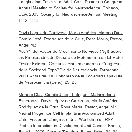
Longitudinal Fascicle of Adult Cats. Poster en Congreso.
Annual Meeting of Society for Neuroscience. Chicago,
USA. 2009. Society for Neuroscience Annual Meeting.
1112. 1113
Davis López de Carrizosa, María América, Morado Díaz,
Camilo José, Rodríguez de la Cruz, Rosa María, Pastor,
Angel M.:
Acci?N del Factor de Crecimiento Nervioso (Ngf) Sobre
las Propiedades de Disparo de Motoneuronas del Motor
Ocular Externo. Comunicación en congreso. Congreso
de la Sociedad Espa?Ola de Neurociencia. Tarragona.
2009. Actas del XIII Congreso de la Sociedad Espa?Ola
de Neurociencia (Senc). 25. 25
Morado Díaz, Camilo José, Rodriguez Matarredona,
Esperanza, Davis López de Carrizosa, María América,
Rodríguez de la Cruz, Rosa María, Pastor, Angel M.:
Neural Progenitor Cell Implants in Axotomized Adult
Cats. Poster en Congreso. Unia Workshop on RNA-
Protein Interaction in Development and Cancer. Baeza,
Espa?a. 2009. Current Trends in Biomedicine. 34. 34