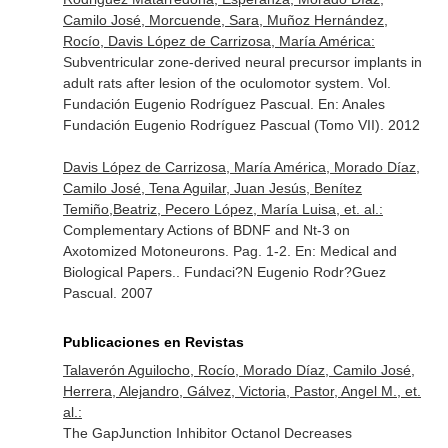
Camilo José, Morcuende, Sara, Muñoz Hernández,
Rocío, Davis López de Carrizosa, María América:
Subventricular zone-derived neural precursor implants in
adult rats after lesion of the oculomotor system. Vol.
Fundación Eugenio Rodríguez Pascual.
En: Anales
Fundación Eugenio Rodríguez Pascual (Tomo VII)
. 2012
Davis López de Carrizosa, María América, Morado Díaz,
Camilo José, Tena Aguilar, Juan Jesús, Benítez
Temiño,Beatriz, Pecero López, María Luisa, et. al.:
Complementary Actions of BDNF and Nt-3 on
Axotomized Motoneurons. Pag. 1-2.
En: Medical and
Biological Papers.
. Fundaci?N Eugenio Rodr?Guez
Pascual. 2007
Publicaciones en Revistas
Talaverón Aguilocho, Rocío, Morado Díaz, Camilo José,
Herrera, Alejandro, Gálvez, Victoria, Pastor, Angel M., et.
al.:
The GapJunction Inhibitor Octanol Decreases