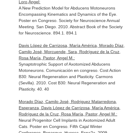
Loro,Angel:
A New Prediction Model for Abducens Motoneurons
Encompassing Kinematics and Dynamics of the Eye.
Poster en Congreso. Society for Neuroscience Annual
Meeting. San Diego. 2010. Abstract Book of the Society
for Neuroscience. 894.1. 894.1
Davis López de Carrizosa, María América, Morado Díaz,
Camilo José, Morcuende, Sara, Rodríguez de la Cruz,
Rosa María, Pastor, Angel M.:
Synaptotrophic Support of Axotomized Abducens
Motoneurons. Comunicación en congreso. Cost Action
B30: Neural Regeneration and Plasticity. Carmons
(Sevilla). 2010. Cost B30: Neural Regeneration and
Plasticity. 40. 40
Morado Díaz, Camilo José, Rodriguez Matarredona,
Esperanza, Davis López de Carrizosa, María América,
Rodríguez de la Cruz, Rosa María, Pastor, Angel M.:
Neural Progenitor Cell Implants in Axotomized Adult
Cats. Poster en Congreso. Fifth Cajal Winter
Conference. Benasque, Huesca, Espa?a. 2009.