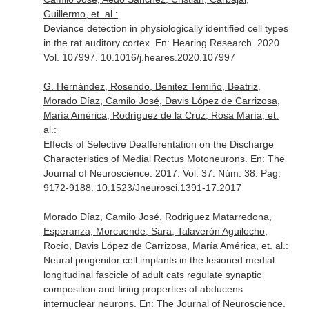
Guillermo, et. al.:
Deviance detection in physiologically identified cell types
in the rat auditory cortex.
En: Hearing Research
. 2020.
Vol. 107997. 10.1016/j.heares.2020.107997
G. Hernández, Rosendo, Benitez Temiño, Beatriz,
Morado Díaz, Camilo José, Davis López de Carrizosa,
María América, Rodríguez de la Cruz, Rosa María, et.
al.:
Effects of Selective Deafferentation on the Discharge
Characteristics of Medial Rectus Motoneurons.
En: The
Journal of Neuroscience
. 2017. Vol. 37. Núm. 38. Pag.
9172-9188. 10.1523/Jneurosci.1391-17.2017
Morado Díaz, Camilo José, Rodriguez Matarredona,
Esperanza, Morcuende, Sara, Talaverón Aguilocho,
Rocío, Davis López de Carrizosa, María América, et. al.:
Neural progenitor cell implants in the lesioned medial
longitudinal fascicle of adult cats regulate synaptic
composition and firing properties of abducens
internuclear neurons.
En: The Journal of Neuroscience
.