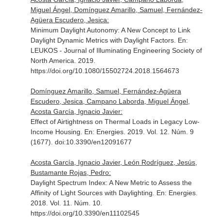
Miguel Ángel, Domínguez Amarillo, Samuel, Fernández-
Agüera Escudero, Jesica:
Minimum Daylight Autonomy: A New Concept to Link
Daylight Dynamic Metrics with Daylight Factors.
En:
LEUKOS - Journal of Illuminating Engineering Society of
North America
. 2019.
https://doi.org/10.1080/15502724.2018.1564673
Domínguez Amarillo, Samuel, Fernández-Agüera
Escudero, Jesica, Campano Laborda, Miguel Ángel,
Acosta García, Ignacio Javier:
Effect of Airtightness on Thermal Loads in Legacy Low-
Income Housing.
En: Energies
. 2019. Vol. 12. Núm. 9
(1677). doi:10.3390/en12091677
Acosta García, Ignacio Javier, León Rodríguez, Jesús,
Bustamante Rojas, Pedro:
Daylight Spectrum Index: A New Metric to Assess the
Affinity of Light Sources with Daylighting.
En: Energies
.
2018. Vol. 11. Núm. 10.
https://doi.org/10.3390/en11102545