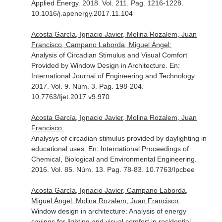
Applied Energy
. 2018. Vol. 211. Pag. 1216-1228.
10.1016/j.apenergy.2017.11.104
Acosta García, Ignacio Javier, Molina Rozalem, Juan
Francisco, Campano Laborda, Miguel Ángel:
Analysis of Circadian Stimulus and Visual Comfort
Provided by Window Design in Architecture.
En:
International Journal of Engineering and Technology
.
2017. Vol. 9. Núm. 3. Pag. 198-204.
10.7763/Ijet.2017.v9.970
Acosta García, Ignacio Javier, Molina Rozalem, Juan
Francisco:
Analysys of circadian stimulus provided by daylighting in
educational uses.
En: International Proceedings of
Chemical, Biological and Environmental Engineering
.
2016. Vol. 85. Núm. 13. Pag. 78-83. 10.7763/Ipcbee
Acosta García, Ignacio Javier, Campano Laborda,
Miguel Ángel, Molina Rozalem, Juan Francisco:
Window design in architecture: Analysis of energy
savings for lighting and visual comfort in residential