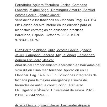
Fernández-Agüera Escudero, Jesica, Campano
Laborda, Miguel Ángel, Domínguez Amarillo, Samuel,
Acosta García, Ignacio Javier:
Ventilación e infiltraciones en viviendas. Pag. 141-164.
En: Calidad del aire interior en los edificios para el
bienestar: estrategias de aplicación prácticas
.
Barcelona, España. Octaedro. 2023. ISBN
9788419506757
Díaz-Borrego Algaba, Julia, Acosta García, Ignacio
Javier, Campano Laborda, Miguel Ángel, Fernández-
Agüera Escudero, Jesica:
Análisis del comportamiento energético en barriadas del
siglo XX en clima mediterráneo. Aplicación en El
Plantinar. Pag. 149-163.
En: Soluciones integradas de
fachada para la mejora energética y sísmica de
barriadas de antigua construcción.: Refuerzo
ENERgético y SÍSmico
. Universidad de sevilla. 2023.
ISBN 9788447224135
Acosta García, Ignacio Javier, Fernández-Agüera