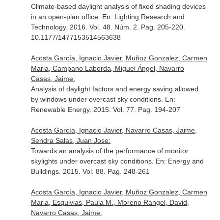
Climate-based daylight analysis of fixed shading devices
in an open-plan office.
En: Lighting Research and
Technology
. 2016. Vol. 48. Núm. 2. Pag. 205-220.
10.1177/1477153514563638
Acosta García, Ignacio Javier, Muñoz Gonzalez, Carmen
Maria, Campano Laborda, Miguel Ángel, Navarro
Casas, Jaime:
Analysis of daylight factors and energy saving allowed
by windows under overcast sky conditions.
En:
Renewable Energy
. 2015. Vol. 77. Pag. 194-207
Acosta García, Ignacio Javier, Navarro Casas, Jaime,
Sendra Salas, Juan Jose:
Towards an analysis of the performance of monitor
skylights under overcast sky conditions.
En: Energy and
Buildings
. 2015. Vol. 88. Pag. 248-261
Acosta García, Ignacio Javier, Muñoz Gonzalez, Carmen
Maria, Esquivias, Paula M., Moreno Rangel, David,
Navarro Casas, Jaime: