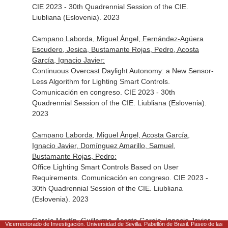
CIE 2023 - 30th Quadrennial Session of the CIE.
Liubliana (Eslovenia). 2023
Campano Laborda, Miguel Ángel, Fernández-Agüera
Escudero, Jesica, Bustamante Rojas, Pedro, Acosta
García, Ignacio Javier:
Continuous Overcast Daylight Autonomy: a New Sensor-
Less Algorithm for Lighting Smart Controls.
Comunicación en congreso. CIE 2023 - 30th
Quadrennial Session of the CIE. Liubliana (Eslovenia).
2023
Campano Laborda, Miguel Ángel, Acosta García,
Ignacio Javier, Domínguez Amarillo, Samuel,
Bustamante Rojas, Pedro:
Office Lighting Smart Controls Based on User
Requirements. Comunicación en congreso. CIE 2023 -
30th Quadrennial Session of the CIE. Liubliana
(Eslovenia). 2023
García Martín, Guillermo, Acosta García, Ignacio Javier,
Vicerrectorado de Investigación. Universidad de Sevilla. Pabellón de Brasil. Paseo de las