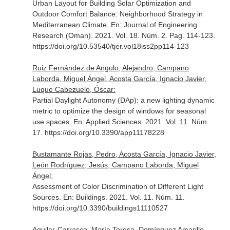
Urban Layout for Building Solar Optimization and
Outdoor Comfort Balance: Neighborhood Strategy in
Mediterranean Climate.
En: Journal of Engineering
Research (Oman)
. 2021. Vol. 18. Núm. 2. Pag. 114-123.
https://doi.org/10.53540/tjer.vol18iss2pp114-123
Ruiz Fernández de Angulo, Alejandro, Campano
Laborda, Miguel Ángel, Acosta García, Ignacio Javier,
Luque Cabezuelo, Óscar:
Partial Daylight Autonomy (DAp): a new lighting dynamic
metric to optimize the design of windows for seasonal
use spaces.
En: Applied Sciences
. 2021. Vol. 11. Núm.
17. https://doi.org/10.3390/app11178228
Bustamante Rojas, Pedro, Acosta García, Ignacio Javier,
León Rodríguez, Jesús, Campano Laborda, Miguel
Ángel:
Assessment of Color Discrimination of Different Light
Sources.
En: Buildings
. 2021. Vol. 11. Núm. 11.
https://doi.org/10.3390/buildings11110527
Aguilar-Carrasco, María Teresa, Domínguez Amarillo,