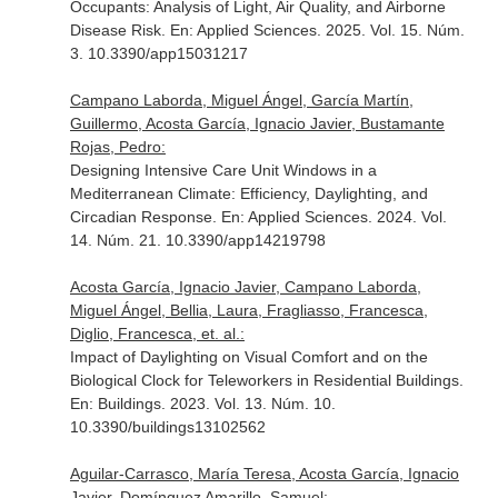
Occupants: Analysis of Light, Air Quality, and Airborne
Disease Risk.
En: Applied Sciences
. 2025. Vol. 15. Núm.
3. 10.3390/app15031217
Campano Laborda, Miguel Ángel, García Martín,
Guillermo, Acosta García, Ignacio Javier, Bustamante
Rojas, Pedro:
Designing Intensive Care Unit Windows in a
Mediterranean Climate: Efficiency, Daylighting, and
Circadian Response.
En: Applied Sciences
. 2024. Vol.
14. Núm. 21. 10.3390/app14219798
Acosta García, Ignacio Javier, Campano Laborda,
Miguel Ángel, Bellia, Laura, Fragliasso, Francesca,
Diglio, Francesca, et. al.:
Impact of Daylighting on Visual Comfort and on the
Biological Clock for Teleworkers in Residential Buildings.
En: Buildings
. 2023. Vol. 13. Núm. 10.
10.3390/buildings13102562
Aguilar-Carrasco, María Teresa, Acosta García, Ignacio
Javier, Domínguez Amarillo, Samuel: