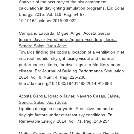
Analysis of the accuracy of the sky component
calculation in daylighting simulation programs.
En: Solar
Energy
. 2015. Vol. 119. Pag. 54-67.
10.1016/j.solener.2015.06.022
Campano Laborda, Miguel Ángel, Acosta García,
Ignacio Javier, Fernández-Agüera Escudero, Jesica,
Sendra Salas, Juan Jose:
Towards finding the optimal location of a ventilation inlet
in a roof monitor skylight, using visual and thermal
performance criteria, for dwellings in a Mediterranean
climate.
En: Journal of Building Performance Simulation
.
2014. Vol. 8. Núm. 4. Pag. 226-238.
http://dx.doi.org/10.1080/19401493.2014.913683
Acosta García, Ignacio Javier, Navarro Casas, Jaime,
Sendra Salas, Juan Jose:
Lighting design in courtyards: Predictive method of
daylight factors under overcast sky conditions.
En:
Renewable Energy
. 2014. Vol. 71. Pag. 243-254
Muñoz Gonzalez, Carmen Maria, Esquivias, Paula M.,