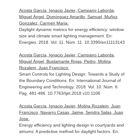
Acosta García, Ignacio Javier, Campano Laborda,
Miguel Ángel, Domínguez Amarillo, Samuel, Muñoz
Gonzalez, Carmen Maria:
Daylight dynamic metrics for energy efficiency: window
size and climate smart lighting management.
En:
Energies
. 2018. Vol. 11. Núm. 11. 10.3390/en11113143
Acosta García, Ignacio Javier, Campano Laborda,
Miguel Ángel, Bustamante Rojas, Pedro, Molina
Rozalem, Juan Francisco:
Smart Controls for Lighting Design: Towards a Study of
the Boundary Conditions.
En: International Journal of
Engineering and Technology
. 2018. Vol. 10. Núm. 6.
Pag. 481-486. 10.7763/Ijet.2018.v10.1106
Acosta García, Ignacio Javier, Molina Rozalem, Juan
Francisco, Navarro Casas, Jaime, Sendra Salas, Juan
Jose:
Energy efficiency and lighting design in courtyards and
atriums: A predictive method for daylight factors.
En: