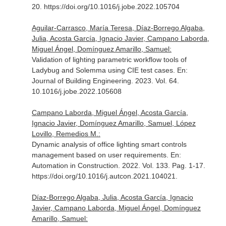
20. https://doi.org/10.1016/j.jobe.2022.105704
Aguilar-Carrasco, María Teresa, Díaz-Borrego Algaba,
Julia, Acosta García, Ignacio Javier, Campano Laborda,
Miguel Ángel, Domínguez Amarillo, Samuel:
Validation of lighting parametric workflow tools of
Ladybug and Solemma using CIE test cases.
En:
Journal of Building Engineering
. 2023. Vol. 64.
10.1016/j.jobe.2022.105608
Campano Laborda, Miguel Ángel, Acosta García,
Ignacio Javier, Domínguez Amarillo, Samuel, López
Lovillo, Remedios M.:
Dynamic analysis of office lighting smart controls
management based on user requirements.
En:
Automation in Construction
. 2022. Vol. 133. Pag. 1-17.
https://doi.org/10.1016/j.autcon.2021.104021.
Díaz-Borrego Algaba, Julia, Acosta García, Ignacio
Javier, Campano Laborda, Miguel Ángel, Domínguez
Amarillo, Samuel: