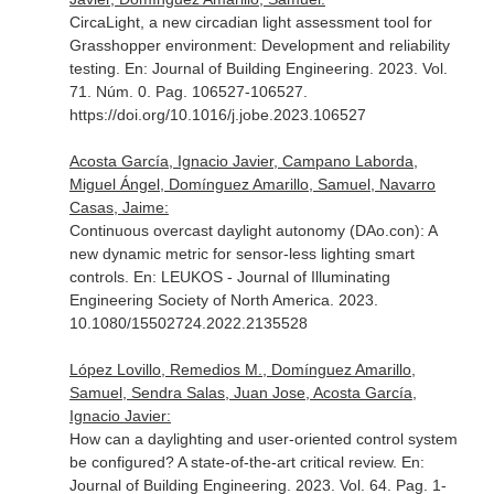
CircaLight, a new circadian light assessment tool for
Grasshopper environment: Development and reliability
testing.
En: Journal of Building Engineering
. 2023. Vol.
71. Núm. 0. Pag. 106527-106527.
https://doi.org/10.1016/j.jobe.2023.106527
Acosta García, Ignacio Javier, Campano Laborda,
Miguel Ángel, Domínguez Amarillo, Samuel, Navarro
Casas, Jaime:
Continuous overcast daylight autonomy (DAo.con): A
new dynamic metric for sensor-less lighting smart
controls.
En: LEUKOS - Journal of Illuminating
Engineering Society of North America
. 2023.
10.1080/15502724.2022.2135528
López Lovillo, Remedios M., Domínguez Amarillo,
Samuel, Sendra Salas, Juan Jose, Acosta García,
Ignacio Javier:
How can a daylighting and user-oriented control system
be configured? A state-of-the-art critical review.
En:
Journal of Building Engineering
. 2023. Vol. 64. Pag. 1-