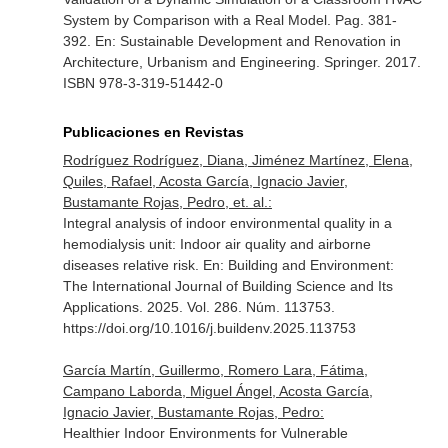
System by Comparison with a Real Model. Pag. 381-
392.
En: Sustainable Development and Renovation in
Architecture, Urbanism and Engineering
. Springer. 2017.
ISBN 978-3-319-51442-0
Publicaciones en Revistas
Rodríguez Rodríguez, Diana, Jiménez Martínez, Elena,
Quiles, Rafael, Acosta García, Ignacio Javier,
Bustamante Rojas, Pedro, et. al.:
Integral analysis of indoor environmental quality in a
hemodialysis unit: Indoor air quality and airborne
diseases relative risk.
En: Building and Environment:
The International Journal of Building Science and Its
Applications
. 2025. Vol. 286. Núm. 113753.
https://doi.org/10.1016/j.buildenv.2025.113753
García Martín, Guillermo, Romero Lara, Fátima,
Campano Laborda, Miguel Ángel, Acosta García,
Ignacio Javier, Bustamante Rojas, Pedro:
Healthier Indoor Environments for Vulnerable