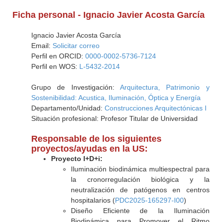
Ficha personal - Ignacio Javier Acosta García
Ignacio Javier Acosta García
Email:
Solicitar correo
Perfil en ORCID:
0000-0002-5736-7124
Perfil en WOS:
L-5432-2014
Grupo de Investigación:
Arquitectura, Patrimonio y
Sostenibilidad: Acustica, Iluminación, Óptica y Energía
Departamento/Unidad:
Construcciones Arquitectónicas I
Situación profesional: Profesor Titular de Universidad
Responsable de los siguientes
proyectos/ayudas en la US:
Proyecto I+D+i:
Iluminación biodinámica multiespectral para
la cronorregulación biológica y la
neutralización de patógenos en centros
hospitalarios (
PDC2025-165297-I00
)
Diseño Eficiente de la Iluminación
Biodinámica para Promover el Ritmo