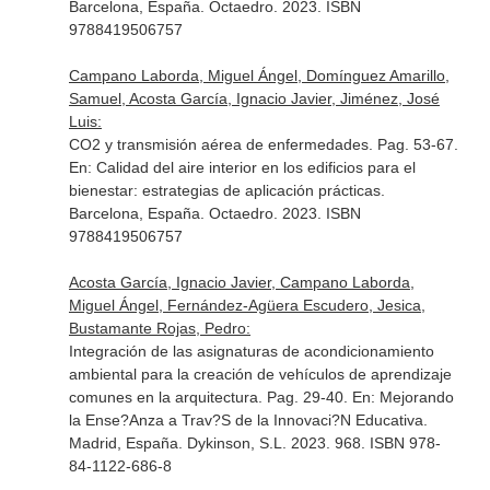
Barcelona, España. Octaedro. 2023. ISBN
9788419506757
Campano Laborda, Miguel Ángel, Domínguez Amarillo,
Samuel, Acosta García, Ignacio Javier, Jiménez, José
Luis:
CO2 y transmisión aérea de enfermedades. Pag. 53-67.
En: Calidad del aire interior en los edificios para el
bienestar: estrategias de aplicación prácticas
.
Barcelona, España. Octaedro. 2023. ISBN
9788419506757
Acosta García, Ignacio Javier, Campano Laborda,
Miguel Ángel, Fernández-Agüera Escudero, Jesica,
Bustamante Rojas, Pedro:
Integración de las asignaturas de acondicionamiento
ambiental para la creación de vehículos de aprendizaje
comunes en la arquitectura. Pag. 29-40.
En: Mejorando
la Ense?Anza a Trav?S de la Innovaci?N Educativa
.
Madrid, España. Dykinson, S.L. 2023. 968. ISBN 978-
84-1122-686-8