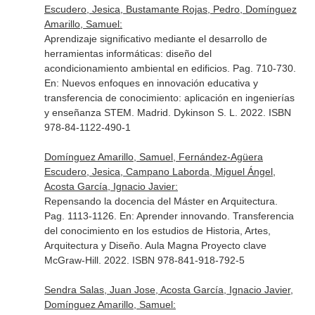
Escudero, Jesica, Bustamante Rojas, Pedro, Domínguez
Amarillo, Samuel:
Aprendizaje significativo mediante el desarrollo de
herramientas informáticas: diseño del
acondicionamiento ambiental en edificios. Pag. 710-730.
En: Nuevos enfoques en innovación educativa y
transferencia de conocimiento: aplicación en ingenierías
y enseñanza STEM
. Madrid. Dykinson S. L. 2022. ISBN
978-84-1122-490-1
Domínguez Amarillo, Samuel, Fernández-Agüera
Escudero, Jesica, Campano Laborda, Miguel Ángel,
Acosta García, Ignacio Javier:
Repensando la docencia del Máster en Arquitectura.
Pag. 1113-1126.
En: Aprender innovando. Transferencia
del conocimiento en los estudios de Historia, Artes,
Arquitectura y Diseño
. Aula Magna Proyecto clave
McGraw-Hill. 2022. ISBN 978-841-918-792-5
Sendra Salas, Juan Jose, Acosta García, Ignacio Javier,
Domínguez Amarillo, Samuel: