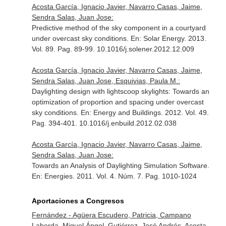
Acosta García, Ignacio Javier, Navarro Casas, Jaime,
Sendra Salas, Juan Jose:
Predictive method of the sky component in a courtyard
under overcast sky conditions.
En: Solar Energy
. 2013.
Vol. 89. Pag. 89-99. 10.1016/j.solener.2012.12.009
Acosta García, Ignacio Javier, Navarro Casas, Jaime,
Sendra Salas, Juan Jose, Esquivias, Paula M.:
Daylighting design with lightscoop skylights: Towards an
optimization of proportion and spacing under overcast
sky conditions.
En: Energy and Buildings
. 2012. Vol. 49.
Pag. 394-401. 10.1016/j.enbuild.2012.02.038
Acosta García, Ignacio Javier, Navarro Casas, Jaime,
Sendra Salas, Juan Jose:
Towards an Analysis of Daylighting Simulation Software.
En: Energies
. 2011. Vol. 4. Núm. 7. Pag. 1010-1024
Aportaciones a Congresos
Fernández - Agüera Escudero, Patricia, Campano
Laborda, Miguel Ángel, Gutiérrez, José Andrés, Acosta