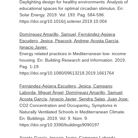
Daylighting design for healthy environments: Analysis of
educational spaces for optimal circadian stimulus.
En:
Solar Energy
. 2019. Vol. 193. Pag. 584-596.
https://doi.org/10.1016/j.solener.2019.10.004
Domínguez Amarillo, Samuel, Fernández-Agüera
Escudero, Jesica, Peacock, Andrew, Acosta García,
Ignacio Javier:
Energy related practices in Mediterranean low- income
housing.
En: Building Research and Information
. 2019.
Pag. 1-19.
https://doi.org/10.1080/09613218.2019.1661764
Fernández-Agüera Escudero, Jesica, Campano
Laborda, Miguel Ángel, Domínguez Amarillo, Samuel,
Acosta García, Ignacio Javier, Sendra Salas, Juan Jose:
CO2 Concentration and Occupants¿ Symptoms in
Naturally Ventilated Schools in Mediterranean Climate.
En: Buildings
. 2019. Vol. 9. Núm. 9.
https://doi.org/10.3390/buildings9090197
Acosta García, Ignacio Javier, Campano Laborda,