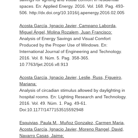
spaces.
En: Applied Energy
. 2016. Vol. 168. Pag. 493-
506. http://dx.doi.org/10.1016/j.apenergy.2016.02.005
Acosta García, Ignacio Javier, Campano Laborda,
Miguel Ángel, Molina Rozalem, Juan Francisco:
Analysis of Energy Savings and Visual Comfort
Produced by the Proper Use of Windows.
En:
International Journal of Engineering and Technology
.
2016. Vol. 8. Núm. 5. Pag. 358-365.
10.7763/Ijet.2016.v8.913
Acosta García, Ignacio Javier, Leslie, Russ, Figueiro,
Mariana:
Analysis of circadian stimulus allowed by daylighting in
hospital rooms.
En: Lighting Research and Technology
.
2016. Vol. 49. Núm. 1. Pag. 49-61.
Doi:10.1177/1477153515592948
Esquivias, Paula M., Muñoz Gonzalez, Carmen Maria,
Acosta García, Ignacio Javier, Moreno Rangel, David,
Navarro Casas, Jaime: