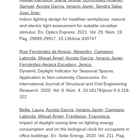
Samuel, Acosta García, Ignacio Javier, Sendra Salas,
Juan Jose:
Indoor lighting design for healthier workplaces: natural
and electric light assessment for suitable circadian
stimulus.
En: Optics Express
. 2021. Vol. 29. Núm. 19.
Pag. 29899-29917. 10.1364/oe.430747
Ruiz Fernández de Angulo, Alejandro, Campano
Laborda, Miguel Ángel, Acosta García, Ignacio Javier,
Fernández-Agüera Escudero, Jesica:
Dynamic Daylight Indicator for Seasonal Spaces:
Application to Non-university Classrooms.
En:
International Journal of Structural and Civil Engineering
Research
. 2020. Vol. 9. Núm. 4. 10.18178/ijscer.9.4.318-
322
Bellia, Laura, Acosta García, Ignacio Javier, Campano
Laborda, Miguel Ángel, Fragliasso, Francesca:
Impact of daylight saving time on lighting energy
consumption and on the biological clock for occupants in
office buildings.
En: Solar Energy
. 2020. Vol. 211. Pag.