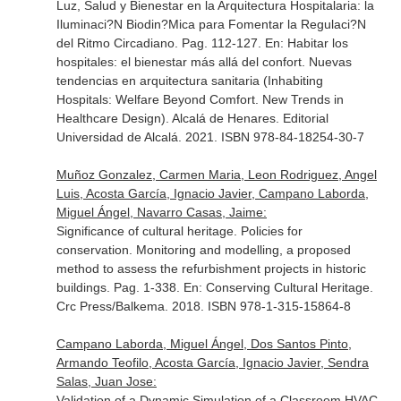
Luz, Salud y Bienestar en la Arquitectura Hospitalaria: la
Iluminaci?N Biodin?Mica para Fomentar la Regulaci?N
del Ritmo Circadiano. Pag. 112-127.
En: Habitar los
hospitales: el bienestar más allá del confort. Nuevas
tendencias en arquitectura sanitaria (Inhabiting
Hospitals: Welfare Beyond Comfort. New Trends in
Healthcare Design)
. Alcalá de Henares. Editorial
Universidad de Alcalá. 2021. ISBN 978-84-18254-30-7
Muñoz Gonzalez, Carmen Maria, Leon Rodriguez, Angel
Luis, Acosta García, Ignacio Javier, Campano Laborda,
Miguel Ángel, Navarro Casas, Jaime:
Significance of cultural heritage. Policies for
conservation. Monitoring and modelling, a proposed
method to assess the refurbishment projects in historic
buildings. Pag. 1-338.
En: Conserving Cultural Heritage
.
Crc Press/Balkema. 2018. ISBN 978-1-315-15864-8
Campano Laborda, Miguel Ángel, Dos Santos Pinto,
Armando Teofilo, Acosta García, Ignacio Javier, Sendra
Salas, Juan Jose:
Validation of a Dynamic Simulation of a Classroom HVAC