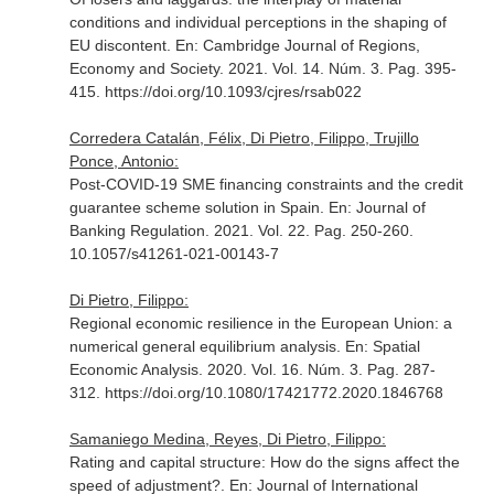
conditions and individual perceptions in the shaping of
EU discontent.
En: Cambridge Journal of Regions,
Economy and Society
. 2021. Vol. 14. Núm. 3. Pag. 395-
415. https://doi.org/10.1093/cjres/rsab022
Corredera Catalán, Félix, Di Pietro, Filippo, Trujillo
Ponce, Antonio:
Post-COVID-19 SME financing constraints and the credit
guarantee scheme solution in Spain.
En: Journal of
Banking Regulation
. 2021. Vol. 22. Pag. 250-260.
10.1057/s41261-021-00143-7
Di Pietro, Filippo:
Regional economic resilience in the European Union: a
numerical general equilibrium analysis.
En: Spatial
Economic Analysis
. 2020. Vol. 16. Núm. 3. Pag. 287-
312. https://doi.org/10.1080/17421772.2020.1846768
Samaniego Medina, Reyes, Di Pietro, Filippo:
Rating and capital structure: How do the signs affect the
speed of adjustment?.
En: Journal of International