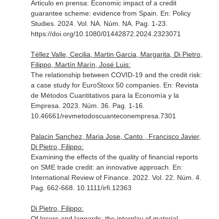
Articulo en prensa: Economic impact of a credit
guarantee scheme: evidence from Spain.
En: Policy
Studies
. 2024. Vol. NA. Núm. NA. Pag. 1-23.
https://doi.org/10.1080/01442872.2024.2323071
Téllez Valle, Cecilia, Martin Garcia, Margarita, Di Pietro,
Filippo, Martín Marín, José Luis:
The relationship between COVID-19 and the credit risk:
a case study for EuroStoxx 50 companies.
En: Revista
de Métodos Cuantitativos para la Economía y la
Empresa
. 2023. Núm. 36. Pag. 1-16.
10.46661/revmetodoscuanteconempresa.7301
Palacin Sanchez, Maria Jose, Canto , Francisco Javier,
Di Pietro, Filippo:
Examining the effects of the quality of financial reports
on SME trade credit: an innovative approach.
En:
International Review of Finance
. 2022. Vol. 22. Núm. 4.
Pag. 662-668. 10.1111/irfi.12363
Di Pietro, Filippo:
Of losers and laggards: the interplay of material