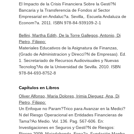
El Impacto de la Crisis Financiera Sobre la Gesti?N
Bancaria y la Transferencia de Fondos al Sector
Empresarial en Andaluc?a. Sevilla,. Escuela Andaluza de
Econom?a. 2011. ISBN 978-84-939109-2-1
Bellini, Martha Edith, De la Torre Gallegos, Antonio, Di
Pietro, Filippo:
Materiales Educativos de la Asignatura de Finanzas,
(Grado de Administracion y Direcci?N de Empresas). Ed.
1. Secretariado de Recursos Audiovisuales y Nuevas
Tecnolog?As de la Universidad de Sevilla. 2010. ISBN
978-84-693-8752-8
Capítulos en Libros
Oliver Alfonso, Maria Dolores, Irimia Dieguez, Ana, Di
Pietro, Filippo:
Un Enfoque no Param?Trico para Avanzar en la Medici?
N del Riesgo Operacional en Entidades Financieras de
Tama?Ao Medio. Vol. 136. Pag. 567-606.
En:
Investigaciones en Seguros y Gesti?N de Riesgos:
Riesgo 2009
. Majadahonda, Espa?a. Fundación Mapfre.