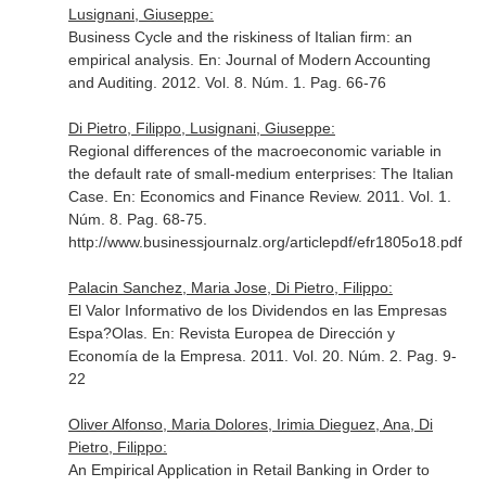
Lusignani, Giuseppe:
Business Cycle and the riskiness of Italian firm: an
empirical analysis.
En: Journal of Modern Accounting
and Auditing
. 2012. Vol. 8. Núm. 1. Pag. 66-76
Di Pietro, Filippo, Lusignani, Giuseppe:
Regional differences of the macroeconomic variable in
the default rate of small-medium enterprises: The Italian
Case.
En: Economics and Finance Review
. 2011. Vol. 1.
Núm. 8. Pag. 68-75.
http://www.businessjournalz.org/articlepdf/efr1805o18.pdf
Palacin Sanchez, Maria Jose, Di Pietro, Filippo:
El Valor Informativo de los Dividendos en las Empresas
Espa?Olas.
En: Revista Europea de Dirección y
Economía de la Empresa
. 2011. Vol. 20. Núm. 2. Pag. 9-
22
Oliver Alfonso, Maria Dolores, Irimia Dieguez, Ana, Di
Pietro, Filippo:
An Empirical Application in Retail Banking in Order to