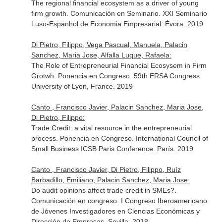
The regional financial ecosystem as a driver of young
firm growth. Comunicación en Seminario. XXI Seminario
Luso-Espanhol de Economia Empresarial. Évora. 2019
Di Pietro, Filippo, Vega Pascual, Manuela, Palacin
Sanchez, Maria Jose, Alfalla Luque, Rafaela:
The Role of Entrepreneurial Financial Ecosysem in Firm
Grotwh. Ponencia en Congreso. 59th ERSA Congress.
University of Lyon, France. 2019
Canto , Francisco Javier, Palacin Sanchez, Maria Jose,
Di Pietro, Filippo:
Trade Credit: a vital resource in the entrepreneurial
process. Ponencia en Congreso. International Council of
Small Business ICSB Paris Conference. París. 2019
Canto , Francisco Javier, Di Pietro, Filippo, Ruíz
Barbadillo, Emiliano, Palacin Sanchez, Maria Jose:
Do audit opinions affect trade credit in SMEs?.
Comunicación en congreso. I Congreso Iberoamericano
de Jóvenes Investigadores en Ciencias Económicas y
Dirección de Empresas. Sevilla. 2018