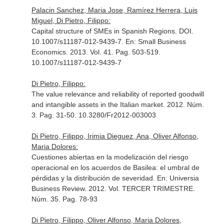
Palacin Sanchez, Maria Jose, Ramírez Herrera, Luis
Miguel, Di Pietro, Filippo:
Capital structure of SMEs in Spanish Regions. DOI.
10.1007/s11187-012-9439-7.
En: Small Business
Economics
. 2013. Vol. 41. Pag. 503-519.
10.1007/s11187-012-9439-7
Di Pietro, Filippo:
The value relevance and reliability of reported goodwill
and intangible assets in the Italian market. 2012. Núm.
3. Pag. 31-50. 10.3280/Fr2012-003003
Di Pietro, Filippo, Irimia Dieguez, Ana, Oliver Alfonso,
Maria Dolores:
Cuestiones abiertas en la modelización del riesgo
operacional en los acuerdos de Basilea: el umbral de
pérdidas y la distribución de severidad.
En: Universia
Business Review
. 2012. Vol. TERCER TRIMESTRE.
Núm. 35. Pag. 78-93
Di Pietro, Filippo, Oliver Alfonso, Maria Dolores,