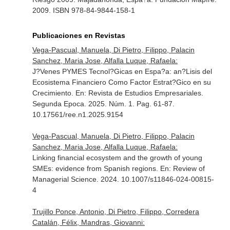
2009. ISBN 978-84-9844-158-1
Publicaciones en Revistas
Vega-Pascual, Manuela, Di Pietro, Filippo, Palacin
Sanchez, Maria Jose, Alfalla Luque, Rafaela:
J?Venes PYMES Tecnol?Gicas en Espa?a: an?Lisis del
Ecosistema Financiero Como Factor Estrat?Gico en su
Crecimiento.
En: Revista de Estudios Empresariales.
Segunda Epoca
. 2025. Núm. 1. Pag. 61-87.
10.17561/ree.n1.2025.9154
Vega-Pascual, Manuela, Di Pietro, Filippo, Palacin
Sanchez, Maria Jose, Alfalla Luque, Rafaela:
Linking financial ecosystem and the growth of young
SMEs: evidence from Spanish regions.
En: Review of
Managerial Science
. 2024. 10.1007/s11846-024-00815-
4
Trujillo Ponce, Antonio, Di Pietro, Filippo, Corredera
Catalán, Félix, Mandras, Giovanni: