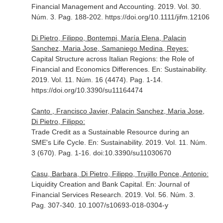
Financial Management and Accounting
. 2019. Vol. 30.
Núm. 3. Pag. 188-202. https://doi.org/10.1111/jifm.12106
Di Pietro, Filippo, Bontempi, María Elena, Palacin
Sanchez, Maria Jose, Samaniego Medina, Reyes:
Capital Structure across Italian Regions: the Role of
Financial and Economics Differences.
En: Sustainability
.
2019. Vol. 11. Núm. 16 (4474). Pag. 1-14.
https://doi.org/10.3390/su11164474
Canto , Francisco Javier, Palacin Sanchez, Maria Jose,
Di Pietro, Filippo:
Trade Credit as a Sustainable Resource during an
SME's Life Cycle.
En: Sustainability
. 2019. Vol. 11. Núm.
3 (670). Pag. 1-16. doi:10.3390/su11030670
Casu, Barbara, Di Pietro, Filippo, Trujillo Ponce, Antonio:
Liquidity Creation and Bank Capital.
En: Journal of
Financial Services Research
. 2019. Vol. 56. Núm. 3.
Pag. 307-340. 10.1007/s10693-018-0304-y