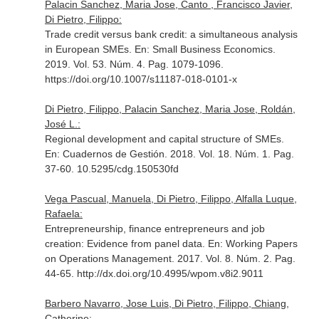
Palacin Sanchez, Maria Jose, Canto , Francisco Javier,
Di Pietro, Filippo:
Trade credit versus bank credit: a simultaneous analysis
in European SMEs.
En: Small Business Economics
.
2019. Vol. 53. Núm. 4. Pag. 1079-1096.
https://doi.org/10.1007/s11187-018-0101-x
Di Pietro, Filippo, Palacin Sanchez, Maria Jose, Roldán,
José L.:
Regional development and capital structure of SMEs.
En: Cuadernos de Gestión
. 2018. Vol. 18. Núm. 1. Pag.
37-60. 10.5295/cdg.150530fd
Vega Pascual, Manuela, Di Pietro, Filippo, Alfalla Luque,
Rafaela:
Entrepreneurship, finance entrepreneurs and job
creation: Evidence from panel data.
En: Working Papers
on Operations Management
. 2017. Vol. 8. Núm. 2. Pag.
44-65. http://dx.doi.org/10.4995/wpom.v8i2.9011
Barbero Navarro, Jose Luis, Di Pietro, Filippo, Chiang,
Catherine: