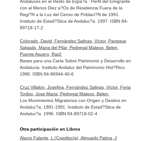
Andaluces en el Resto de Espa?a : Perfil del Emigrante
con al Menos Diez a?Os de Residencia Fuera de la
Regi?N a la Luz del Censo de Poblaci?N de 1991.
Instituto de Estad?Stica de Andaluc?a. 1997. ISBN 84-
89718-17-2
Colorado, David, Fernández Salinas, Víctor, Paneque
Salgado, Maria del Pilar, Pedregal Mateos, Belen,
Puente Asuero, Raúl:
Bases para una Carta Sobre Patrimonio y Desarrollo en
Andalucia. Instituto Andaluz del Patrimonio Hist?Rico.
1996. ISBN 84-86944-40-6
Cruz Villalon, Josefina, Fernández Salinas, Víctor, Feria
Toribio, Jose Maria, Pedregal Mateos, Belen:
Los Movimientos Migratorios con Origen y Destino en
Andaluc?a, 1981-1991. Instituto de Estad?Stica de
Andaluc?a. 1996. ISBN 84-89718-02-4
Otra participación en Libros
Alanís Falante, L (Coeditor/a), Almuedo Palma, J