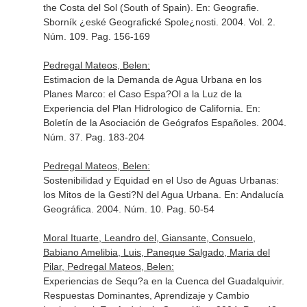
the Costa del Sol (South of Spain).
En: Geografie.
Sborník ¿eské Geografické Spole¿nosti
. 2004. Vol. 2.
Núm. 109. Pag. 156-169
Pedregal Mateos, Belen:
Estimacion de la Demanda de Agua Urbana en los
Planes Marco: el Caso Espa?Ol a la Luz de la
Experiencia del Plan Hidrologico de California.
En:
Boletín de la Asociación de Geógrafos Españoles
. 2004.
Núm. 37. Pag. 183-204
Pedregal Mateos, Belen:
Sostenibilidad y Equidad en el Uso de Aguas Urbanas:
los Mitos de la Gesti?N del Agua Urbana.
En: Andalucía
Geográfica
. 2004. Núm. 10. Pag. 50-54
Moral Ituarte, Leandro del, Giansante, Consuelo,
Babiano Amelibia, Luis, Paneque Salgado, Maria del
Pilar, Pedregal Mateos, Belen:
Experiencias de Sequ?a en la Cuenca del Guadalquivir.
Respuestas Dominantes, Aprendizaje y Cambio