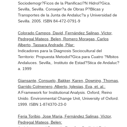
Sociodemogr?Ficos de la Planificaci?N Hidrol?Gica.
Sevilla, Sevilla. Consejer?a de Obras P?Blicas y
Transportes de la Junta de Andaluc?a y Universidad de
Sevilla. 2005. ISBN 84-472-0791-9
Colorado Campos, David, Fernández Salinas, Víctor,
Pedregal Mateos, Belen, Romero Moragas, Carlos
Alberto, Tassara Andrade, Pilar:
Indicadores para la Diagnosis Sociocultural del
Territorio: Propuesta Metodol?Gica para Cuatro ?Mbitos
Andaluces. Sevilla,. Instituto de Estad?Stica de Andaluc?
a. 1999
Giansante, Consuelo, Bakker, Karen, Downing, Thomas,
Garrido Colmenero, Alberto, Iglesias, Eva, et. al.:
A Framework for Institutional Analysis. Oxford, Reino
Unido. Environmental Change Unit, University of Oxford.
1999. ISBN 1-874370-23-0
Feria Toribio, Jose Maria, Fernández Salinas, Víctor,
Pedregal Mateos, Belen: