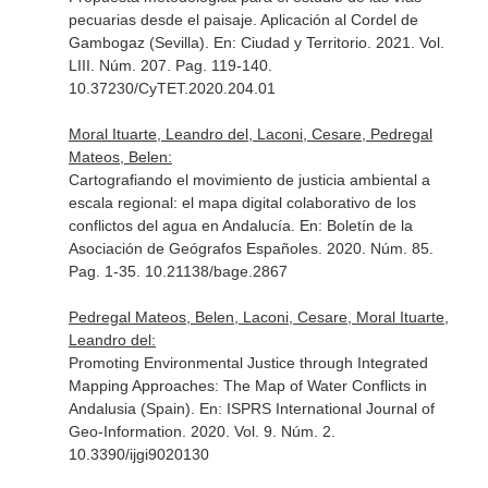
pecuarias desde el paisaje. Aplicación al Cordel de
Gambogaz (Sevilla).
En: Ciudad y Territorio
. 2021. Vol.
LIII. Núm. 207. Pag. 119-140.
10.37230/CyTET.2020.204.01
Moral Ituarte, Leandro del, Laconi, Cesare, Pedregal
Mateos, Belen:
Cartografiando el movimiento de justicia ambiental a
escala regional: el mapa digital colaborativo de los
conflictos del agua en Andalucía.
En: Boletín de la
Asociación de Geógrafos Españoles
. 2020. Núm. 85.
Pag. 1-35. 10.21138/bage.2867
Pedregal Mateos, Belen, Laconi, Cesare, Moral Ituarte,
Leandro del:
Promoting Environmental Justice through Integrated
Mapping Approaches: The Map of Water Conflicts in
Andalusia (Spain).
En: ISPRS International Journal of
Geo-Information
. 2020. Vol. 9. Núm. 2.
10.3390/ijgi9020130