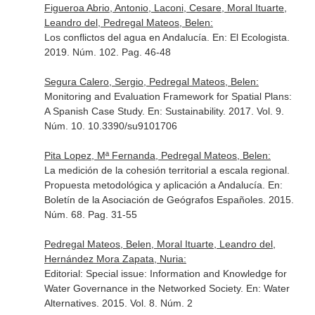
Figueroa Abrio, Antonio, Laconi, Cesare, Moral Ituarte,
Leandro del, Pedregal Mateos, Belen:
Los conflictos del agua en Andalucía.
En: El Ecologista
.
2019. Núm. 102. Pag. 46-48
Segura Calero, Sergio, Pedregal Mateos, Belen:
Monitoring and Evaluation Framework for Spatial Plans:
A Spanish Case Study.
En: Sustainability
. 2017. Vol. 9.
Núm. 10. 10.3390/su9101706
Pita Lopez, Mª Fernanda, Pedregal Mateos, Belen:
La medición de la cohesión territorial a escala regional.
Propuesta metodológica y aplicación a Andalucía.
En:
Boletín de la Asociación de Geógrafos Españoles
. 2015.
Núm. 68. Pag. 31-55
Pedregal Mateos, Belen, Moral Ituarte, Leandro del,
Hernández Mora Zapata, Nuria:
Editorial: Special issue: Information and Knowledge for
Water Governance in the Networked Society.
En: Water
Alternatives
. 2015. Vol. 8. Núm. 2