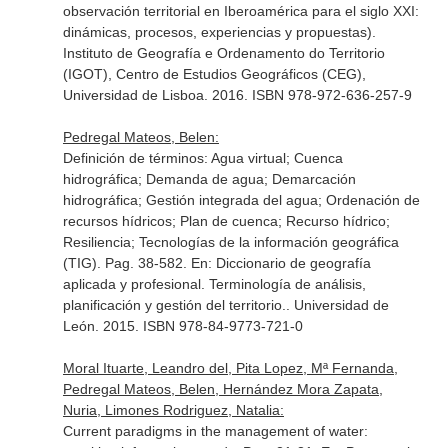
observación territorial en Iberoamérica para el siglo XXI:
dinámicas, procesos, experiencias y propuestas)
.
Instituto de Geografía e Ordenamento do Territorio
(IGOT), Centro de Estudios Geográficos (CEG),
Universidad de Lisboa. 2016. ISBN 978-972-636-257-9
Pedregal Mateos, Belen:
Definición de términos: Agua virtual; Cuenca
hidrográfica; Demanda de agua; Demarcación
hidrográfica; Gestión integrada del agua; Ordenación de
recursos hídricos; Plan de cuenca; Recurso hídrico;
Resiliencia; Tecnologías de la información geográfica
(TIG). Pag. 38-582.
En: Diccionario de geografía
aplicada y profesional. Terminología de análisis,
planificación y gestión del territorio.
. Universidad de
León. 2015. ISBN 978-84-9773-721-0
Moral Ituarte, Leandro del, Pita Lopez, Mª Fernanda,
Pedregal Mateos, Belen, Hernández Mora Zapata,
Nuria, Limones Rodriguez, Natalia:
Current paradigms in the management of water: