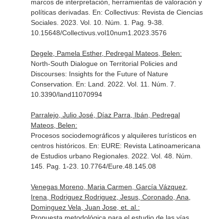
marcos de interpretación, herramientas de valoración y
políticas derivadas.
En: Collectivus: Revista de Ciencias
Sociales
. 2023. Vol. 10. Núm. 1. Pag. 9-38.
10.15648/Collectivus.vol10num1.2023.3576
Degele, Pamela Esther, Pedregal Mateos, Belen:
North-South Dialogue on Territorial Policies and
Discourses: Insights for the Future of Nature
Conservation.
En: Land
. 2022. Vol. 11. Núm. 7.
10.3390/land11070994
Parralejo, Julio José, Díaz Parra, Ibán, Pedregal
Mateos, Belen:
Procesos sociodemográficos y alquileres turísticos en
centros históricos.
En: EURE: Revista Latinoamericana
de Estudios urbano Regionales
. 2022. Vol. 48. Núm.
145. Pag. 1-23. 10.7764/Eure.48.145.08
Venegas Moreno, Maria Carmen, García Vázquez,
Irena, Rodriguez Rodriguez, Jesus, Coronado, Ana,
Dominguez Vela, Juan Jose, et. al.:
Propuesta metodológica para el estudio de las vías