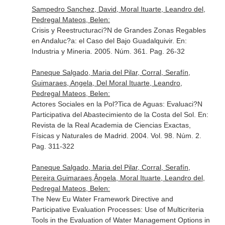
Sampedro Sanchez, David, Moral Ituarte, Leandro del,
Pedregal Mateos, Belen:
Crisis y Reestructuraci?N de Grandes Zonas Regables
en Andaluc?a: el Caso del Bajo Guadalquivir.
En:
Industria y Mineria
. 2005. Núm. 361. Pag. 26-32
Paneque Salgado, Maria del Pilar, Corral, Serafín,
Guimaraes, Angela, Del Moral Ituarte, Leandro,
Pedregal Mateos, Belen:
Actores Sociales en la Pol?Tica de Aguas: Evaluaci?N
Participativa del Abastecimiento de la Costa del Sol.
En:
Revista de la Real Academia de Ciencias Exactas,
Físicas y Naturales de Madrid
. 2004. Vol. 98. Núm. 2.
Pag. 311-322
Paneque Salgado, Maria del Pilar, Corral, Serafín,
Pereira Guimaraes,Ângela, Moral Ituarte, Leandro del,
Pedregal Mateos, Belen:
The New Eu Water Framework Directive and
Participative Evaluation Processes: Use of Multicriteria
Tools in the Evaluation of Water Management Options in