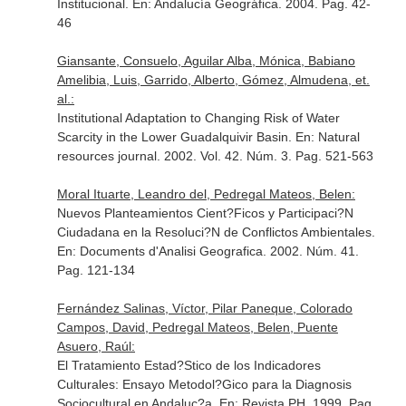
Institucional.
En: Andalucía Geográfica
. 2004. Pag. 42-
46
Giansante, Consuelo, Aguilar Alba, Mónica, Babiano
Amelibia, Luis, Garrido, Alberto, Gómez, Almudena, et.
al.:
Institutional Adaptation to Changing Risk of Water
Scarcity in the Lower Guadalquivir Basin.
En: Natural
resources journal
. 2002. Vol. 42. Núm. 3. Pag. 521-563
Moral Ituarte, Leandro del, Pedregal Mateos, Belen:
Nuevos Planteamientos Cient?Ficos y Participaci?N
Ciudadana en la Resoluci?N de Conflictos Ambientales.
En: Documents d'Analisi Geografica
. 2002. Núm. 41.
Pag. 121-134
Fernández Salinas, Víctor, Pilar Paneque, Colorado
Campos, David, Pedregal Mateos, Belen, Puente
Asuero, Raúl:
El Tratamiento Estad?Stico de los Indicadores
Culturales: Ensayo Metodol?Gico para la Diagnosis
Sociocultural en Andaluc?a.
En: Revista PH
. 1999. Pag.