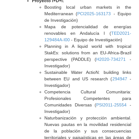
Proyecto I+D+i:
Boosting local urban markets in the
Mediterranean (
PCI2025-163173
- Equipo
de Investigación)
Mapa de potencialidad de energías
renovables en Andalucía I (
TED2021-
129484A-I00
- Equipo de Investigación)
Planning in A liquid world with tropical
StakEs: solutions from an EU-Africa-Brazil
perspective (PADDLE) (
H2020-734271
-
Investigador)
Sustainable Water ActioN: building links
between EU and US research (
294947
-
Investigador)
Competencia Cultural Comunitaria:
Profesionales Competentes para
Comunidades Diversas (
PSI2011-25554
-
Investigador)
Naturbanización y protección ambiental.
Nuevas pautas en la movilidad residencial
de la población y sus consecuencias
territoriales y paisajísticas en las áreas de