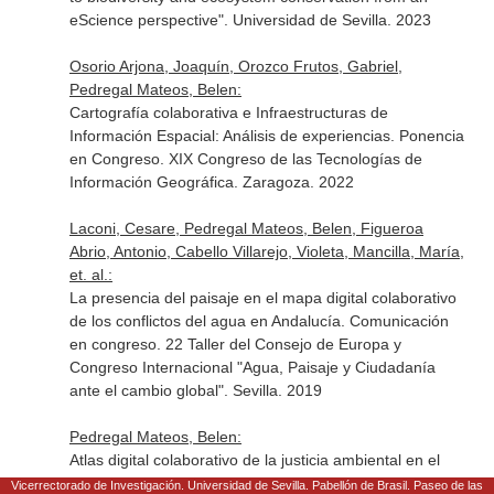
eScience perspective". Universidad de Sevilla. 2023
Osorio Arjona, Joaquín, Orozco Frutos, Gabriel,
Pedregal Mateos, Belen:
Cartografía colaborativa e Infraestructuras de
Información Espacial: Análisis de experiencias. Ponencia
en Congreso. XIX Congreso de las Tecnologías de
Información Geográfica. Zaragoza. 2022
Laconi, Cesare, Pedregal Mateos, Belen, Figueroa
Abrio, Antonio, Cabello Villarejo, Violeta, Mancilla, María,
et. al.:
La presencia del paisaje en el mapa digital colaborativo
de los conflictos del agua en Andalucía. Comunicación
en congreso. 22 Taller del Consejo de Europa y
Congreso Internacional "Agua, Paisaje y Ciudadanía
ante el cambio global". Sevilla. 2019
Pedregal Mateos, Belen:
Atlas digital colaborativo de la justicia ambiental en el
agua. Contribución a la transparencia y los datos
Vicerrectorado de Investigación. Universidad de Sevilla. Pabellón de Brasil. Paseo de las