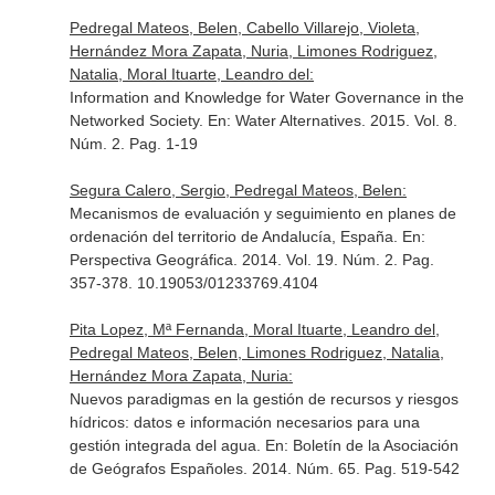
Pedregal Mateos, Belen, Cabello Villarejo, Violeta,
Hernández Mora Zapata, Nuria, Limones Rodriguez,
Natalia, Moral Ituarte, Leandro del:
Information and Knowledge for Water Governance in the
Networked Society.
En: Water Alternatives
. 2015. Vol. 8.
Núm. 2. Pag. 1-19
Segura Calero, Sergio, Pedregal Mateos, Belen:
Mecanismos de evaluación y seguimiento en planes de
ordenación del territorio de Andalucía, España.
En:
Perspectiva Geográfica
. 2014. Vol. 19. Núm. 2. Pag.
357-378. 10.19053/01233769.4104
Pita Lopez, Mª Fernanda, Moral Ituarte, Leandro del,
Pedregal Mateos, Belen, Limones Rodriguez, Natalia,
Hernández Mora Zapata, Nuria:
Nuevos paradigmas en la gestión de recursos y riesgos
hídricos: datos e información necesarios para una
gestión integrada del agua.
En: Boletín de la Asociación
de Geógrafos Españoles
. 2014. Núm. 65. Pag. 519-542