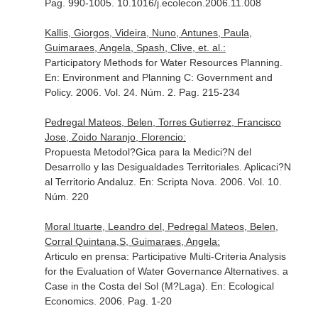
Pag. 990-1005. 10.1016/j.ecolecon.2006.11.008
Kallis, Giorgos, Videira, Nuno, Antunes, Paula,
Guimaraes, Angela, Spash, Clive, et. al.:
Participatory Methods for Water Resources Planning.
En: Environment and Planning C: Government and
Policy
. 2006. Vol. 24. Núm. 2. Pag. 215-234
Pedregal Mateos, Belen, Torres Gutierrez, Francisco
Jose, Zoido Naranjo, Florencio:
Propuesta Metodol?Gica para la Medici?N del
Desarrollo y las Desigualdades Territoriales. Aplicaci?N
al Territorio Andaluz.
En: Scripta Nova
. 2006. Vol. 10.
Núm. 220
Moral Ituarte, Leandro del, Pedregal Mateos, Belen,
Corral Quintana,S, Guimaraes, Angela:
Articulo en prensa: Participative Multi-Criteria Analysis
for the Evaluation of Water Governance Alternatives. a
Case in the Costa del Sol (M?Laga).
En: Ecological
Economics
. 2006. Pag. 1-20