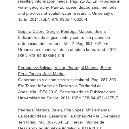
resulting information needs. Pag. 21-31.
En: Progress in
water geography. Pan-European discourses, methods
and practices of spatial water research,
. University of
Tartu. 2014. ISBN 978-9985-4-0825-4
Segura Calero, Sergio, Pedregal Mateos, Belen:
Indicadores de seguimiento y control en planes de
ordenación del territorio. Vol. 2. Pag. 691-702.
En:
Urbanismo expansivo: de la utopía a la realidad
. 2011.
ISBN 978-84-938551-0-9
Fernández Salinas, Víctor, Pedregal Mateos, Belen,
Feria Toribio, Jose Maria:
Gobernanza y dinamismo sociocultural. Pag. 287-303.
En: Tercer Informe de Desarrollo Territorial de
Andalucía. IDTA 2010
. Secretariado de Publicaciones,
Universidad de Sevilla. 2011. ISBN 978-84-472-1375-7
Pedregal Mateos, Belen, Pita Lopez, Mª Fernanda:
La Medici?N del Desarrollo, la Cohesi?N y la Diversidad
Territorial. Pag. 307-364.
En: Tercer Informe de
Desarrollo Territorial de Andalucía. IDTA 2010
.