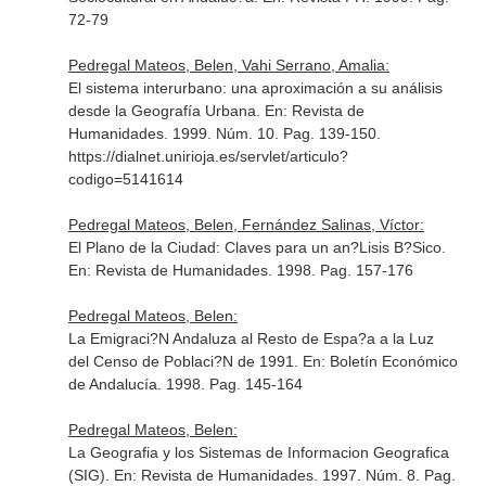
72-79
Pedregal Mateos, Belen, Vahi Serrano, Amalia:
El sistema interurbano: una aproximación a su análisis
desde la Geografía Urbana.
En: Revista de
Humanidades
. 1999. Núm. 10. Pag. 139-150.
https://dialnet.unirioja.es/servlet/articulo?
codigo=5141614
Pedregal Mateos, Belen, Fernández Salinas, Víctor:
El Plano de la Ciudad: Claves para un an?Lisis B?Sico.
En: Revista de Humanidades
. 1998. Pag. 157-176
Pedregal Mateos, Belen:
La Emigraci?N Andaluza al Resto de Espa?a a la Luz
del Censo de Poblaci?N de 1991.
En: Boletín Económico
de Andalucía
. 1998. Pag. 145-164
Pedregal Mateos, Belen:
La Geografia y los Sistemas de Informacion Geografica
(SIG).
En: Revista de Humanidades
. 1997. Núm. 8. Pag.