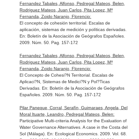
Fernandez Tabales, Alfonso, Pedregal Mateos, Belen,
Rodriguez Mateos, Juan Carlos, Pita Lopez, Mª
Fernanda, Zoido Naranjo, Florencio:
El concepto de cohesión territorial. Escalas de
aplicación, sistemas de medición y políticas derivadas.
En: Boletín de la Asociación de Geógrafos Españoles
.
2009. Núm. 50. Pag. 157-172
Fernandez Tabales, Alfonso, Pedregal Mateos, Belen,
Rodriguez Mateos, Juan Carlos, Pita Lopez, Mª
Fernanda, Zoido Naranjo, Florencio:
El Concepto de Cohesi?N Territorial. Escalas de
Aplicaci?N, Sistemas de Medici?N y Pol?Ticas
Derivadas.
En: Boletín de la Asociación de Geógrafos
Españoles
. 2009. Núm. 50. Pag. 157-172
Pilar Paneque, Corral, Serafín, Guimaraes, Angela, Del
Moral Ituarte, Leandro, Pedregal Mateos, Belen:
Participative Multi-criteria Analysis for the Evaluation of
Water Governance Alternatives. A case in the Costa del
Sol (Málaga).
En: Ecological Economics
. 2009. Vol. 68.