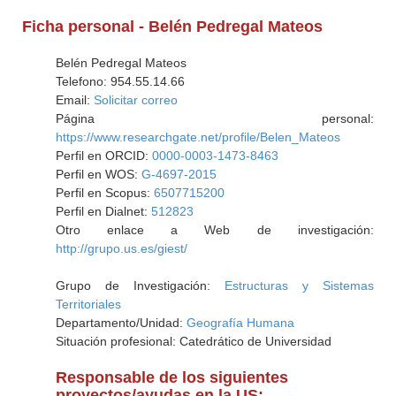
Ficha personal - Belén Pedregal Mateos
Belén Pedregal Mateos
Telefono: 954.55.14.66
Email:
Solicitar correo
Página personal:
https://www.researchgate.net/profile/Belen_Mateos
Perfil en ORCID:
0000-0003-1473-8463
Perfil en WOS:
G-4697-2015
Perfil en Scopus:
6507715200
Perfil en Dialnet:
512823
Otro enlace a Web de investigación:
http://grupo.us.es/giest/
Grupo de Investigación:
Estructuras y Sistemas
Territoriales
Departamento/Unidad:
Geografía Humana
Situación profesional: Catedrático de Universidad
Responsable de los siguientes
proyectos/ayudas en la US: