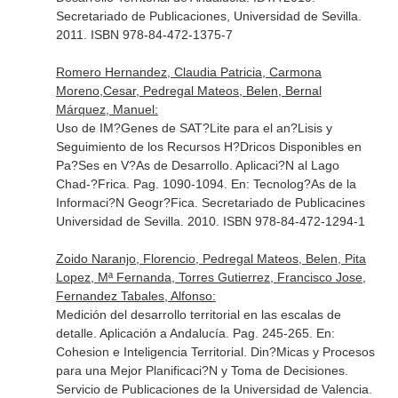
Secretariado de Publicaciones, Universidad de Sevilla.
2011. ISBN 978-84-472-1375-7
Romero Hernandez, Claudia Patricia, Carmona
Moreno,Cesar, Pedregal Mateos, Belen, Bernal
Márquez, Manuel:
Uso de IM?Genes de SAT?Lite para el an?Lisis y
Seguimiento de los Recursos H?Dricos Disponibles en
Pa?Ses en V?As de Desarrollo. Aplicaci?N al Lago
Chad-?Frica. Pag. 1090-1094.
En: Tecnolog?As de la
Informaci?N Geogr?Fica
. Secretariado de Publicacines
Universidad de Sevilla. 2010. ISBN 978-84-472-1294-1
Zoido Naranjo, Florencio, Pedregal Mateos, Belen, Pita
Lopez, Mª Fernanda, Torres Gutierrez, Francisco Jose,
Fernandez Tabales, Alfonso:
Medición del desarrollo territorial en las escalas de
detalle. Aplicación a Andalucía. Pag. 245-265.
En:
Cohesion e Inteligencia Territorial. Din?Micas y Procesos
para una Mejor Planificaci?N y Toma de Decisiones
.
Servicio de Publicaciones de la Universidad de Valencia.