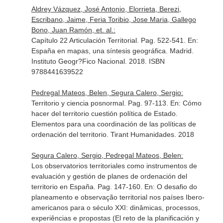
Aldrey Vázquez, José Antonio, Elorrieta, Berezi,
Escribano, Jaime, Feria Toribio, Jose Maria, Gallego
Bono, Juan Ramón, et. al.:
Capítulo 22 Articulación Territorial. Pag. 522-541.
En:
España en mapas, una síntesis geográfica
. Madrid.
Instituto Geogr?Fico Nacional. 2018. ISBN
9788441639522
Pedregal Mateos, Belen, Segura Calero, Sergio:
Territorio y ciencia posnormal. Pag. 97-113.
En: Cómo
hacer del territorio cuestión política de Estado.
Elementos para una coordinación de las políticas de
ordenación del territorio
. Tirant Humanidades. 2018
Segura Calero, Sergio, Pedregal Mateos, Belen:
Los observatorios territoriales como instrumentos de
evaluación y gestión de planes de ordenación del
territorio en España. Pag. 147-160.
En: O desafio do
planeamento e observação territorial nos países Ibero-
americanos para o século XXI: dinâmicas, processos,
experiências e propostas (El reto de la planificación y