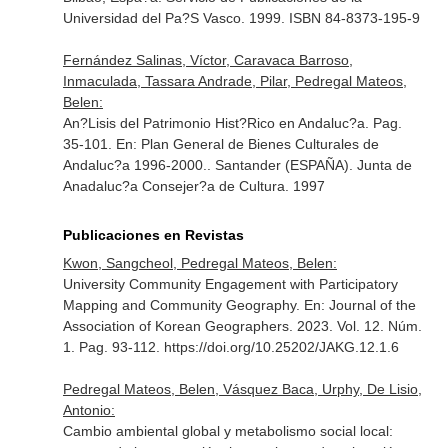
Universidad del Pa?S Vasco. 1999. ISBN 84-8373-195-9
Fernández Salinas, Víctor, Caravaca Barroso,
Inmaculada, Tassara Andrade, Pilar, Pedregal Mateos,
Belen:
An?Lisis del Patrimonio Hist?Rico en Andaluc?a. Pag.
35-101.
En: Plan General de Bienes Culturales de
Andaluc?a 1996-2000.
. Santander (ESPAÑA). Junta de
Anadaluc?a Consejer?a de Cultura. 1997
Publicaciones en Revistas
Kwon, Sangcheol, Pedregal Mateos, Belen:
University Community Engagement with Participatory
Mapping and Community Geography.
En: Journal of the
Association of Korean Geographers
. 2023. Vol. 12. Núm.
1. Pag. 93-112. https://doi.org/10.25202/JAKG.12.1.6
Pedregal Mateos, Belen, Vásquez Baca, Urphy, De Lisio,
Antonio:
Cambio ambiental global y metabolismo social local: