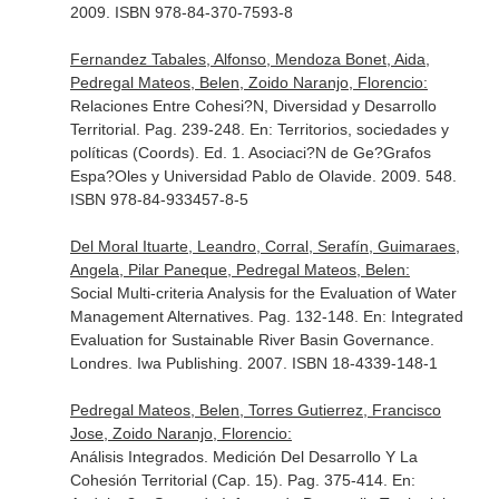
2009. ISBN 978-84-370-7593-8
Fernandez Tabales, Alfonso, Mendoza Bonet, Aida,
Pedregal Mateos, Belen, Zoido Naranjo, Florencio:
Relaciones Entre Cohesi?N, Diversidad y Desarrollo
Territorial. Pag. 239-248.
En: Territorios, sociedades y
políticas (Coords)
. Ed. 1. Asociaci?N de Ge?Grafos
Espa?Oles y Universidad Pablo de Olavide. 2009. 548.
ISBN 978-84-933457-8-5
Del Moral Ituarte, Leandro, Corral, Serafín, Guimaraes,
Angela, Pilar Paneque, Pedregal Mateos, Belen:
Social Multi-criteria Analysis for the Evaluation of Water
Management Alternatives. Pag. 132-148.
En: Integrated
Evaluation for Sustainable River Basin Governance
.
Londres. Iwa Publishing. 2007. ISBN 18-4339-148-1
Pedregal Mateos, Belen, Torres Gutierrez, Francisco
Jose, Zoido Naranjo, Florencio:
Análisis Integrados. Medición Del Desarrollo Y La
Cohesión Territorial (Cap. 15). Pag. 375-414.
En: