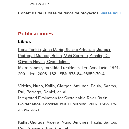
29/12/2019
Cobertura de la base de datos de proyectos,
véase aqui
Publicaciones:
Libros
Feria Toribio, Jose Maria, Susino Arbucias, Joaquin,
Pedregal Mateos, Belen, Vahi Serrano, Amalia, De
Oliveira Neves, Gwendoline:
Migraciones y movilidad residencial en Andalucía. 1991-
2001. Iea. 2008. 182. ISBN 978-84-96659-70-4
Videira, Nuno, Kallis, Giorgos, Antunes, Paula, Santos,
Rui, Borrego, Daniel, et. al.:
Integrated Evaluation for Sustainable River Basin
Governance. Londres. Iwa Publishing. 2007. ISBN 18-
4339-148-1
Kallis, Giorgos, Videira, Nuno, Antunes, Paula, Santos,
Rui, Bruinsma, Frank, et. al.: