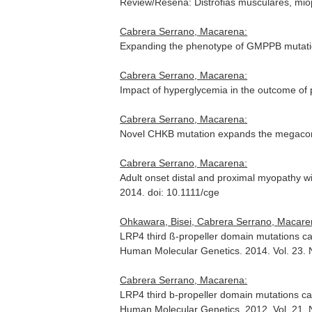
Review/Reseña: Distrofias musculares, mio
Cabrera Serrano, Macarena:
Expanding the phenotype of GMPPB mutat
Cabrera Serrano, Macarena:
Impact of hyperglycemia in the outcome of p
Cabrera Serrano, Macarena:
Novel CHKB mutation expands the megacon
Cabrera Serrano, Macarena:
Adult onset distal and proximal myopathy 
2014. doi: 10.1111/cge
Ohkawara, Bisei, Cabrera Serrano, Macare
LRP4 third ß-propeller domain mutations c
Human Molecular Genetics
. 2014. Vol. 23
Cabrera Serrano, Macarena:
LRP4 third b-propeller domain mutations c
Human Molecular Genetics
. 2012. Vol. 21