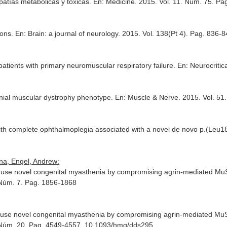
patías metabólicas y tóxicas.
En: Medicine
. 2015. Vol. 11. Núm. 75. P
ions.
En: Brain: a journal of neurology
. 2015. Vol. 138(Pt 4). Pag. 836-
atients with primary neuromuscular respiratory failure.
En: Neurocritic
ial muscular dystrophy phenotype.
En: Muscle & Nerve
. 2015. Vol. 5
with complete ophthalmoplegia associated with a novel de novo p.(Leu
na, Engel, Andrew:
ause novel congenital myasthenia by compromising agrin-mediated MuSK
. Núm. 7. Pag. 1856-1868
ause novel congenital myasthenia by compromising agrin-mediated MuS
. Núm. 20. Pag. 4549-4557. 10.1093/hmg/dds295