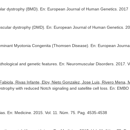
ular dystrophy (BMD).
En: European Journal of Human Genetics
. 2017
uscular dystrophy (DMD).
En: European Journal of Human Genetics
. 2
Dominant Myotonia Congenita (Thomsen Disease).
En: European Journa
pathological and genetic features.
En: Neuromuscular Disorders
. 2017. 
 Fabiola, Rivas Infante, Eloy, Nieto Gonzalez, Jose Luis, Rivero Mena, M
ophy with reduced Notch signaling and satellite cell loss.
En: EMBO 
gias.
En: Medicine
. 2015. Vol. 11. Núm. 75. Pag. 4535-4538