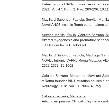
Heterozygous CAPN3 missense variants cau
2021. Vol. 47. Núm. 2. Pag. 283-296. 10.1
Mavillard Saborido, Fabiola, Servián Moril
Novel ANO5 intronic Roma variant alters sp
Servián Morilla, Emilia, Cabrera Serrano, Ma
Altered myogenesis and premature senesc
10.1186/s40478-019-0683-9
Mavillard Saborido, Fabiola, Madruga Gar
NOVEL Intronic CAPN3 Roma Mutation Alte
2328-2333. 10.1002
Cabrera Serrano, Macarena, Mavillard Sabo
A Roma founder BIN1 mutation causes a nov
Neurology
. 2018. Vol. 91. Núm. 4. Pag. 3
Cabrera Serrano, Macarena:
Articulo en prensa: Clinical utility gene car