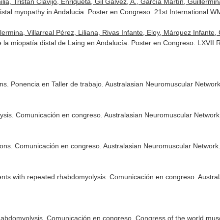
ilia, Tristán Clavijo, Enriqueta, Gil Gálvez, A., García Martín, Guillermina
istal myopathy in Andalucia. Poster en Congreso. 21st International
lermina, Villarreal Pérez, Liliana, Rivas Infante, Eloy, Márquez Infante, 
a miopatía distal de Laing en Andalucía. Poster en Congreso. LXVII 
ns. Ponencia en Taller de trabajo. Australasian Neuromuscular Networ
olysis. Comunicación en congreso. Australasian Neuromuscular Networ
ons. Comunicación en congreso. Australasian Neuromuscular Network
atients with repeated rhabdomyolysis. Comunicación en congreso. Aust
 rhabdomyolysis. Comunicación en congreso. Congress of the world muscl