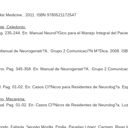
ist Medicine.
. 2011. ISBN 9780521172547
te, Celedonio:
ag. 235-244.
En: Manual Neurol?Gico para el Manejo Integral del Pacie
Manual de Neurogeriatr?A.
. Grupo 2 Comunicaci?N M?Dica. 2008. IS
no. Pag. 345-358.
En: Manual de Neurogeriatr?A.
. Grupo 2 Comunicac
l. Pag. 01-02.
En: Casos Cl?Nicos para Residentes de Neurolog?a
. Es
ano, Macarena:
ual. Pag. 01-02.
En: Casos Cl?Nicos de Residentes de Neurolog?a
. Lu
ido, Fabiola, Servián Morilla, Emilia, Paradas López, Carmen, Rivas In