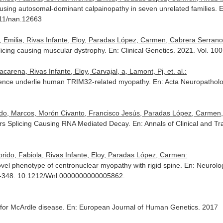
sing autosomal-dominant calpainopathy in seven unrelated families.
E
111/nan.12663
la, Emilia, Rivas Infante, Eloy, Paradas López, Carmen, Cabrera Serran
licing causing muscular dystrophy.
En: Clinical Genetics
. 2021. Vol. 10
carena, Rivas Infante, Eloy, Carvajal, a, Lamont, Pj, et. al.:
ence underlie human TRIM32-related myopathy.
En: Acta Neuropathol
rido, Marcos, Morón Civanto, Francisco Jesús, Paradas López, Carmen
rs Splicing Causing RNA Mediated Decay.
En: Annals of Clinical and Tr
rido, Fabiola, Rivas Infante, Eloy, Paradas López, Carmen:
el phenotype of centronuclear myopathy with rigid spine.
En: Neurolog
39-348. 10.1212/Wnl.0000000000005862.
d for McArdle disease.
En: European Journal of Human Genetics
. 2017