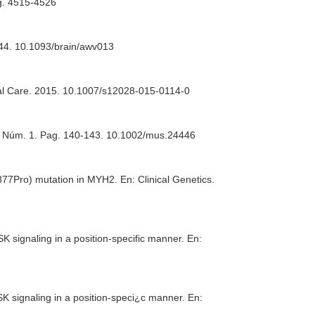
ag. 4515-4526
844. 10.1093/brain/awv013
al Care
. 2015. 10.1007/s12028-015-0114-0
1. Núm. 1. Pag. 140-143. 10.1002/mus.24446
1877Pro) mutation in MYH2.
En: Clinical Genetics
.
 signaling in a position-specific manner.
En:
K signaling in a position-speci¿c manner.
En: