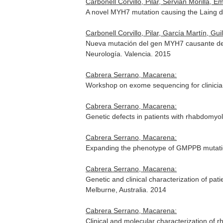
Carbonell Corvillo, Pilar, Servián Morilla, Em
A novel MYH7 mutation causing the Laing d
Carbonell Corvillo, Pilar, García Martín, Guil
Nueva mutación del gen MYH7 causante de l
Neurología. Valencia. 2015
Cabrera Serrano, Macarena:
Workshop on exome sequencing for clinicia
Cabrera Serrano, Macarena:
Genetic defects in patients with rhabdomy
Cabrera Serrano, Macarena:
Expanding the phenotype of GMPPB mutati
Cabrera Serrano, Macarena:
Genetic and clinical characterization of p
Melburne, Australia. 2014
Cabrera Serrano, Macarena:
Clinical and molecular characterization of