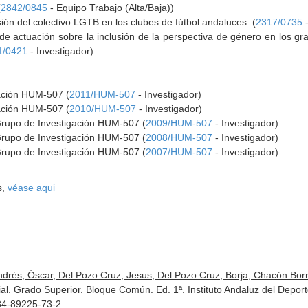
(
2842/0845
- Equipo Trabajo (Alta/Baja))
usión del colectivo LGTB en los clubes de fútbol andaluces. (
2317/0735
-
 de actuación sobre la inclusión de la perspectiva de género en los g
1/0421
- Investigador)
gación HUM-507 (
2011/HUM-507
- Investigador)
gación HUM-507 (
2010/HUM-507
- Investigador)
Grupo de Investigación HUM-507 (
2009/HUM-507
- Investigador)
Grupo de Investigación HUM-507 (
2008/HUM-507
- Investigador)
Grupo de Investigación HUM-507 (
2007/HUM-507
- Investigador)
s,
véase aqui
Andrés, Óscar, Del Pozo Cruz, Jesus, Del Pozo Cruz, Borja, Chacón Borre
. Grado Superior. Bloque Común. Ed. 1ª. Instituto Andaluz del Depor
84-89225-73-2