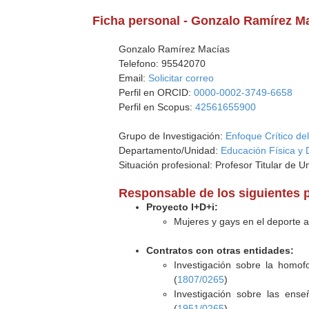
Ficha personal - Gonzalo Ramírez M
Gonzalo Ramírez Macías
Telefono: 95542070
Email:
Solicitar correo
Perfil en ORCID:
0000-0002-3749-6658
Perfil en Scopus:
42561655900
Grupo de Investigación:
Enfoque Crítico del
Departamento/Unidad:
Educación Física y 
Situación profesional: Profesor Titular de U
Responsable de los siguientes 
Proyecto I+D+i:
Mujeres y gays en el deporte a
Contratos con otras entidades:
Investigación sobre la homof
(
1807/0265
)
Investigación sobre las ens
(
1951/0265
)