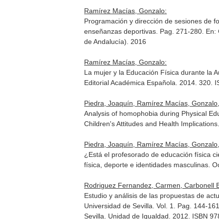
Ramírez Macías, Gonzalo:
Programación y dirección de sesiones de fo
enseñanzas deportivas. Pag. 271-280.
En:
de Andalucía). 2016
Ramírez Macías, Gonzalo:
La mujer y la Educación Física durante la 
Editorial Académica Española. 2014. 320.
Piedra, Joaquín, Ramírez Macías, Gonzalo,
Analysis of homophobia during Physical Ed
Children's Attitudes and Health Implications
Piedra, Joaquín, Ramírez Macías, Gonzalo
¿Está el profesorado de educación física c
física, deporte e identidades masculinas
. O
Rodriguez Fernandez, Carmen, Carbonell B
Estudio y análisis de las propuestas de act
Universidad de Sevilla. Vol. 1. Pag. 144-16
Sevilla. Unidad de Igualdad. 2012. ISBN 9