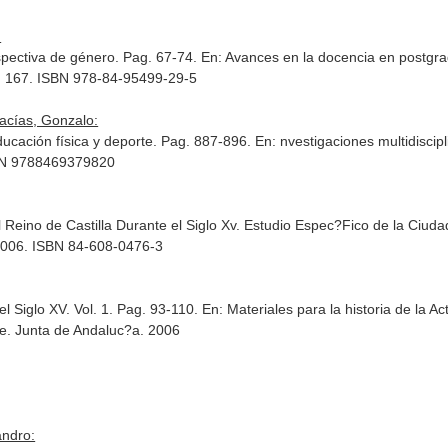
:
spectiva de género. Pag. 67-74.
En: Avances en la docencia en postgra
11. 167. ISBN 978-84-95499-29-5
cías, Gonzalo:
ucación física y deporte. Pag. 887-896.
En: nvestigaciones multidiscip
ISBN 9788469379820
Reino de Castilla Durante el Siglo Xv. Estudio Espec?Fico de la Ciudad
 2006. ISBN 84-608-0476-3
el Siglo XV. Vol. 1. Pag. 93-110.
En: Materiales para la historia de la Ac
e. Junta de Andaluc?a. 2006
andro: