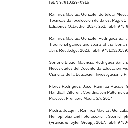
ISBN 9781032940915
Ramírez Macías, Gonzalo, Bortolotti, Aless
Técnicas de recolección de datos. Pag. 61
Ediciones Octaedro. 2024. 252. ISBN 978-
Ramírez Macías, Gonzalo, Rodríguez Sánc
Traditional games and sports of the Iberian
abin. Routledge. 2023. ISBN 97810320189
Serrano Brazo, Mauricio, Rodríguez Sánch
Necesidades del Docente de Educación Fís
Ciencias de la Educación Investigación y Pr
Flores Rodríguez, José, Ramírez Macías, 
Handball Different Coordination Patterns 
Practice
. Frontiers Media SA. 2017
Piedra, Joaquín, Ramírez Macías, Gonzalo,
Homophobia and heterosexism: Spanish phy
(Francis & Taylor Group). 2017. ISBN 978