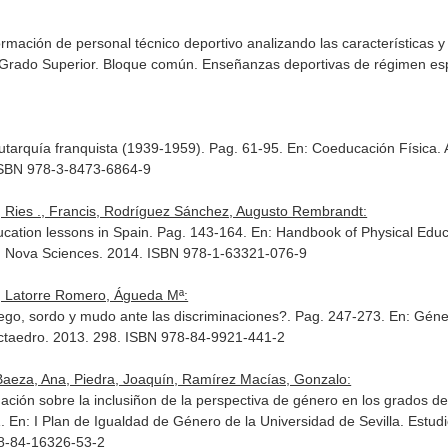
rmación de personal técnico deportivo analizando las características y
 Grado Superior. Bloque común. Enseñanzas deportivas de régimen es
Autarquía franquista (1939-1959). Pag. 61-95.
En: Coeducación Física. 
 ISBN 978-3-8473-6864-9
 Ries ., Francis, Rodríguez Sánchez, Augusto Rembrandt:
ucation lessons in Spain. Pag. 143-164.
En: Handbook of Physical Educ
. Nova Sciences. 2014. ISBN 978-1-63321-076-9
, Latorre Romero, Águeda Mª:
iego, sordo y mudo ante las discriminaciones?. Pag. 247-273.
En: Géne
ctaedro. 2013. 298. ISBN 978-84-9921-441-2
aeza, Ana, Piedra, Joaquín, Ramírez Macías, Gonzalo:
uación sobre la inclusiñon de la perspectiva de género en los grados de
1.
En: I Plan de Igualdad de Género de la Universidad de Sevilla. Estu
78-84-16326-53-2