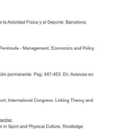
e la Actividad Física y el Deporte
. Barcelona.
n Peninsula - Management, Economics and Policy
.
ción permanente. Pag. 447-453.
En: Avances en
rt, International Congress. Linking Theory and
herine:
n in Sport and Physical Culture
. Routledge