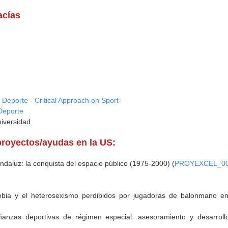
acías
 Deporte - Critical Approach on Sport-
Deporte
niversidad
proyectos/ayudas en la US:
ndaluz: la conquista del espacio público (1975-2000) (
PROYEXCEL_0
obia y el heterosexismo perdibidos por jugadoras de balonmano en 
eñanzas deportivas de régimen especial: asesoramiento y desarrol