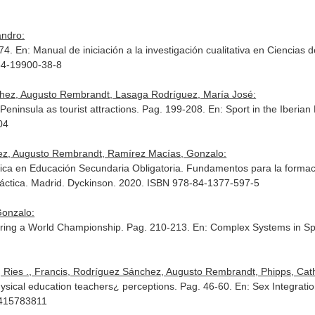
andro:
-74.
En: Manual de iniciación a la investigación cualitativa en Ciencias d
84-19900-38-8
hez, Augusto Rembrandt, Lasaga Rodríguez, María José:
 Peninsula as tourist attractions. Pag. 199-208.
En: Sport in the Iberia
04
ez, Augusto Rembrandt, Ramírez Macías, Gonzalo:
ica en Educación Secundaria Obligatoria. Fundamentos para la forma
áctica
. Madrid. Dyckinson. 2020. ISBN 978-84-1377-597-5
Gonzalo:
during a World Championship. Pag. 210-213.
En: Complex Systems in Spo
 Ries ., Francis, Rodríguez Sánchez, Augusto Rembrandt, Phipps, Cat
sical education teachers¿ perceptions. Pag. 46-60.
En: Sex Integratio
0415783811