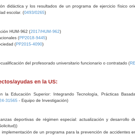
ción didáctica y los resultados de un programa de ejercicio físico or
d escolar. (
0493/0265
)
gación HUM-962 (
2017/HUM-962
)
cionales (
PP2018-9445
)
ciedad (
PP2015-4090
)
ualificación del profesorado universitario funcionario o contratado (
RE
yectos/ayudas en la US:
en la Educación Superior: Integrando Tecnología, Prácticas Basad
24-31565
- Equipo de Investigación)
ñanzas deportivas de régimen especial: actualización y desarrollo
olicitud))
 de implementación de un programa para la prevención de accidentes 