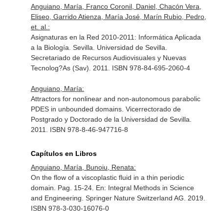
Anguiano, María, Franco Coronil, Daniel, Chacón Vera,
Eliseo, Garrido Atienza, María José, Marín Rubio, Pedro,
et. al.:
Asignaturas en la Red 2010-2011: Informática Aplicada
a la Biología. Sevilla. Universidad de Sevilla.
Secretariado de Recursos Audiovisuales y Nuevas
Tecnolog?As (Sav). 2011. ISBN 978-84-695-2060-4
Anguiano, María:
Attractors for nonlinear and non-autonomous parabolic
PDES in unbounded domains. Vicerrectorado de
Postgrado y Doctorado de la Universidad de Sevilla.
2011. ISBN 978-8-46-947716-8
Capítulos en Libros
Anguiano, María, Bunoiu, Renata:
On the flow of a viscoplastic fluid in a thin periodic
domain. Pag. 15-24.
En: Integral Methods in Science
and Engineering
. Springer Nature Switzerland AG. 2019.
ISBN 978-3-030-16076-0