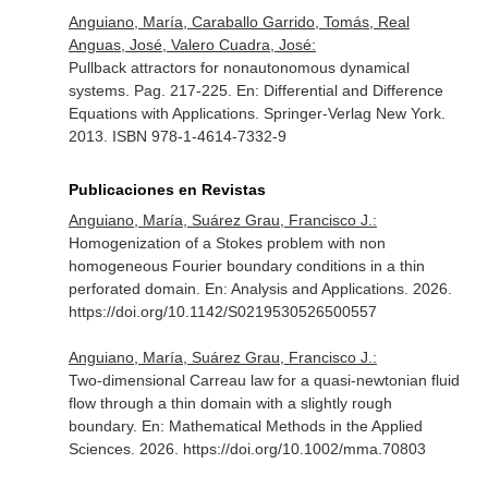
Anguiano, María, Caraballo Garrido, Tomás, Real
Anguas, José, Valero Cuadra, José:
Pullback attractors for nonautonomous dynamical
systems. Pag. 217-225.
En: Differential and Difference
Equations with Applications
. Springer-Verlag New York.
2013. ISBN 978-1-4614-7332-9
Publicaciones en Revistas
Anguiano, María, Suárez Grau, Francisco J.:
Homogenization of a Stokes problem with non
homogeneous Fourier boundary conditions in a thin
perforated domain.
En: Analysis and Applications
. 2026.
https://doi.org/10.1142/S0219530526500557
Anguiano, María, Suárez Grau, Francisco J.:
Two-dimensional Carreau law for a quasi-newtonian fluid
flow through a thin domain with a slightly rough
boundary.
En: Mathematical Methods in the Applied
Sciences
. 2026. https://doi.org/10.1002/mma.70803