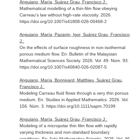
Anguiano, María, Suárez Grau, Francisco J.:
Mathematical modelling of a thin-film flow obeying
Carreau's law without high-rate viscosity. 2026.
https://doi.org/10.1007/s41808-026-00468-2
Anguiano, María, Pazanin, Igor, Suárez Grau, Francisco
J.:
On the effects of surface roughness in non-isothermal
porous medium flow.
En: Bulletin of the Malaysian
Mathematical Sciences Society
. 2026. Vol. 49. Núm. 93.
https://doi.org/10.1007/s40840-026-02087-5
Anguiano, María, Bonnivard, Matthieu, Suárez Grau,
Francisco J.:
Modeling Carreau fluid flows through a very thin porous
medium.
En: Studies in Applied Mathematics
. 2026. Vol.
156. Núm. 3. https://doi.org/10.1111/sapm.70199
Anguiano, María, Suárez Grau, Francisco J.:
Modeling of a micropolar thin film flow with rapidly
varying thickness and non-standard boundary
conditions.
En: Acta Mathematica Scientia
. 2026. Vol. 46.