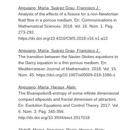
Anguiano, María, Suárez Grau, Francisco J.:
Analysis of the effects of a fissure for a non-Newtonian
fluid flow in a porous medium.
En: Communications in
Mathematical Sciences
. 2018. Vol. 16. Núm. 1. Pag.
273-292.
https://dx.doi.org/10.4310/CMS.2018.v16.n1.a13
Anguiano, María, Suárez Grau, Francisco J.:
The transition between the Navier-Stokes equations to
the Darcy equation in a thin porous medium.
En:
Mediterranean Journal of Mathematics
. 2018. Vol. 15.
Núm. 45. https://doi.org/10.1007/s00009-018-1086-z
Anguiano, María, Haraux, Alain:
The $\varepsilon$-entropy of some infinite dimensional
compact ellipsoids and fractal dimension of attractors.
En: Evolution Equations and Control Theory
. 2017. Vol.
6. Núm. 3. Pag. 345-356.
http://dx.doi.org/10.3934/eect.2017018
Abdelli, Mama, Anguiano, María, Haraux, Alain: