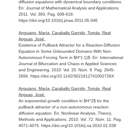
diffusion equations with dynamical boundary conditions.
En: Journal of Mathematical Analysis and Applications
.
2011. Vol. 383. Pag. 608-618.
https://doi.org/10.1016/j.jmaa.2011.05.046
Anguiano, María, Caraballo Garrido, Tomás, Real
Anguas, José:
Existence of Pullback Attractor for a Reaction-Diffusion
Equation in Some Unbounded Domains With Non-
Autonomous Forcing Term in $H^{-1}$.
En: International
Journal of Bifurcation and Chaos in Applied Sciences
and Engineering
. 2010. Vol. 20. Núm. 9. Pag. 2645-
2656. https://doi.org/10.1142/S021812741002726X
Anguiano, María, Caraballo Garrido, Tomás, Real
Anguas, José:
An exponential growth condition in $H^2$ for the
pullback attractor of a non-autonomous reaction-
diffusion equation.
En: Nonlinear Analysis, Theory,
Methods and Applications
. 2010. Vol. 72. Núm. 11. Pag.
4071-4075. https://doi.org/10.1016/j.na.2010.01.038