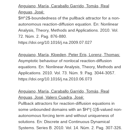
Anguiano, María, Caraballo Garrido, Tomás, Real
Anguas, José:
$H^2$-boundedness of the pullback attractor for a non-
autonomous reaction-diffusion equation.
En: Nonlinear
Analysis, Theory, Methods and Applications
. 2010. Vol.
72. Núm. 2. Pag. 876-880.
https://doi.org/10.1016/j.na.2009.07.027
Anguiano, María, Kloeden, Peter Eris, Lorenz, Thomas:
Asymptotic behaviour of nonlocal reaction-diffusion
equations.
En: Nonlinear Analysis, Theory, Methods and
Applications
. 2010. Vol. 73. Núm. 9. Pag. 3044-3057.
https://doi.org/10.1016/j.na.2010.06.073
Anguiano, María, Caraballo Garrido, Tomás, Real
Anguas, José, Valero Cuadra, José:
Pullback attractors for reaction-diffusion equations in
some unbounded domains with an $H^{-1}$-valued non-
autonomous forcing term and without uniqueness of
solutions.
En: Discrete and Continuous Dynamical
Systems. Series B
. 2010. Vol. 14. Núm. 2. Pag. 307-326.