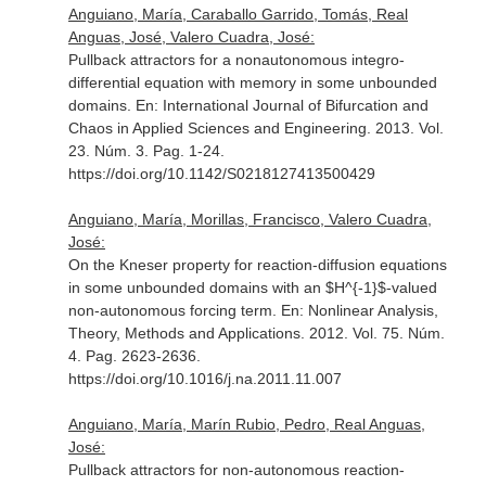
Anguiano, María, Caraballo Garrido, Tomás, Real
Anguas, José, Valero Cuadra, José:
Pullback attractors for a nonautonomous integro-
differential equation with memory in some unbounded
domains.
En: International Journal of Bifurcation and
Chaos in Applied Sciences and Engineering
. 2013. Vol.
23. Núm. 3. Pag. 1-24.
https://doi.org/10.1142/S0218127413500429
Anguiano, María, Morillas, Francisco, Valero Cuadra,
José:
On the Kneser property for reaction-diffusion equations
in some unbounded domains with an $H^{-1}$-valued
non-autonomous forcing term.
En: Nonlinear Analysis,
Theory, Methods and Applications
. 2012. Vol. 75. Núm.
4. Pag. 2623-2636.
https://doi.org/10.1016/j.na.2011.11.007
Anguiano, María, Marín Rubio, Pedro, Real Anguas,
José:
Pullback attractors for non-autonomous reaction-