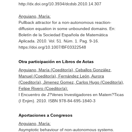
http://dx.doi.org/10.3934/dcdsb.2010.14.307
Anguiano, María:
Pullback attractor for a non-autonomous reaction-
diffusion equation in some unbounded domains.
En:
Boletín de la Sociedad Española de Matemática
Aplicada
. 2010. Vol. 51. Núm. 1. Pag. 9-16.
https://doi.org/10.1007/BF03322548
Otra participación en Libros de Actas
Anguiano, María (Coeditor/a), Ceballos González,
Manuel (Coeditor/a), Fernández León, Aurora
(Coeditor/a), Jimenez Gomez, Carlos Hugo (Coeditor/a),
Felipe Rivero (Coeditor/a):
I Encuentro de J?Venes Investigadores en Matem?Ticas
(I Enjim). 2010. ISBN 978-84-695-1840-3
Aportaciones a Congresos
Anguiano, María:
Asymptotic behaviour of non-autonomous systems.