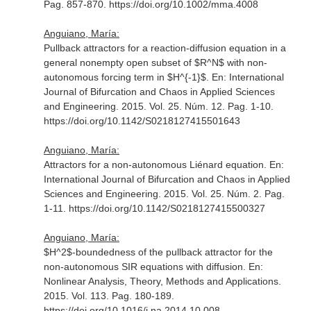
Pag. 857-870. https://doi.org/10.1002/mma.4008
Anguiano, María:
Pullback attractors for a reaction-diffusion equation in a
general nonempty open subset of $R^N$ with non-
autonomous forcing term in $H^{-1}$.
En: International
Journal of Bifurcation and Chaos in Applied Sciences
and Engineering
. 2015. Vol. 25. Núm. 12. Pag. 1-10.
https://doi.org/10.1142/S0218127415501643
Anguiano, María:
Attractors for a non-autonomous Liénard equation.
En:
International Journal of Bifurcation and Chaos in Applied
Sciences and Engineering
. 2015. Vol. 25. Núm. 2. Pag.
1-11. https://doi.org/10.1142/S0218127415500327
Anguiano, María:
$H^2$-boundedness of the pullback attractor for the
non-autonomous SIR equations with diffusion.
En:
Nonlinear Analysis, Theory, Methods and Applications
.
2015. Vol. 113. Pag. 180-189.
https://doi.org/10.1016/j.na.2014.10.008