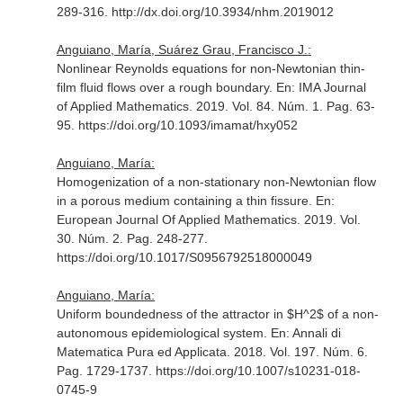
289-316. http://dx.doi.org/10.3934/nhm.2019012
Anguiano, María, Suárez Grau, Francisco J.:
Nonlinear Reynolds equations for non-Newtonian thin-
film fluid flows over a rough boundary.
En: IMA Journal
of Applied Mathematics
. 2019. Vol. 84. Núm. 1. Pag. 63-
95. https://doi.org/10.1093/imamat/hxy052
Anguiano, María:
Homogenization of a non-stationary non-Newtonian flow
in a porous medium containing a thin fissure.
En:
European Journal Of Applied Mathematics
. 2019. Vol.
30. Núm. 2. Pag. 248-277.
https://doi.org/10.1017/S0956792518000049
Anguiano, María:
Uniform boundedness of the attractor in $H^2$ of a non-
autonomous epidemiological system.
En: Annali di
Matematica Pura ed Applicata
. 2018. Vol. 197. Núm. 6.
Pag. 1729-1737. https://doi.org/10.1007/s10231-018-
0745-9