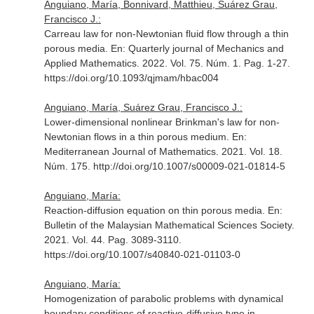
Anguiano, María, Bonnivard, Matthieu, Suárez Grau,
Francisco J.:
Carreau law for non-Newtonian fluid flow through a thin
porous media.
En: Quarterly journal of Mechanics and
Applied Mathematics
. 2022. Vol. 75. Núm. 1. Pag. 1-27.
https://doi.org/10.1093/qjmam/hbac004
Anguiano, María, Suárez Grau, Francisco J.:
Lower-dimensional nonlinear Brinkman's law for non-
Newtonian flows in a thin porous medium.
En:
Mediterranean Journal of Mathematics
. 2021. Vol. 18.
Núm. 175. http://doi.org/10.1007/s00009-021-01814-5
Anguiano, María:
Reaction-diffusion equation on thin porous media.
En:
Bulletin of the Malaysian Mathematical Sciences Society
.
2021. Vol. 44. Pag. 3089-3110.
https://doi.org/10.1007/s40840-021-01103-0
Anguiano, María:
Homogenization of parabolic problems with dynamical
boundary conditions of reactive-diffusive type in