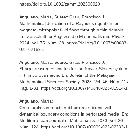
https://doi.org/10.1002/zamm.202300920
Anguiano, María, Suárez Grau, Francisco J.:
Mathematical derivation of a Reynolds equation for
magneto-micropolar fluid flows through a thin domain.
En: Zeitschrift für Angewandte Mathematik und Physik
.
2024. Vol. 75. Núm. 28. https://doi.org/10.1007/s00033-
023-02169-5
Anguiano, María, Suárez Grau, Francisco J.:
Sharp pressure estimates for the Navier-Stokes system
in thin porous media.
En: Bulletin of the Malaysian
Mathematical Sciences Society
. 2023. Vol. 46. Núm. 117.
Pag. 1-31. https://doi.org/10.1007/s40840-023-01514-1
Anguiano, María:
On p-Laplacian reaction-diffusion problems with
dynamical boundary conditions in perforated media.
En:
Mediterranean Journal of Mathematics
. 2023. Vol. 20.
Núm. 124. https://doi.org/10.1007/s00009-023-02333-1