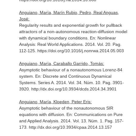
Anguiano, María, Marín Rubio, Pedro, Real Anguas,
José:
Regularity results and exponential growth for pullback
attractors of a non-autonomous reaction-diffusion model
with dynamical boundary conditions.
En: Nonlinear
Analysis: Real World Applications
. 2014. Vol. 20. Pag.
112-125. https://doi.org/10.1016/j.nonrwa.2014.05.003
Anguiano, María, Caraballo Garrido, Tomás:
Asymptotic behaviour of a nonautonomous Lorenz-84
system.
En: Discrete and Continuous Dynamical
Systems. Series A
. 2014. Vol. 34. Núm. 10. Pag. 3901-
3920. http://dx.doi.org/10.3934/dcds.2014.34.3901
Anguiano, María, Kloeden, Peter Eris:
Asymptotic behaviour of the nonautonomous SIR
equations with diffusion.
En: Communications on Pure
and Applied Analysis
. 2014. Vol. 13. Núm. 1. Pag. 157-
173. http://dx.doi.org/10.3934/cpaa.2014.13.157