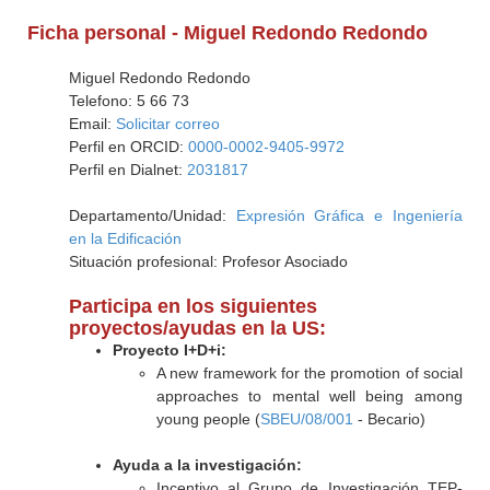
Ficha personal - Miguel Redondo Redondo
Miguel Redondo Redondo
Telefono: 5 66 73
Email:
Solicitar correo
Perfil en ORCID:
0000-0002-9405-9972
Perfil en Dialnet:
2031817
Departamento/Unidad:
Expresión Gráfica e Ingeniería
en la Edificación
Situación profesional: Profesor Asociado
Participa en los siguientes
proyectos/ayudas en la US:
Proyecto I+D+i:
A new framework for the promotion of social
approaches to mental well being among
young people (
SBEU/08/001
- Becario)
Ayuda a la investigación:
Incentivo al Grupo de Investigación TEP-