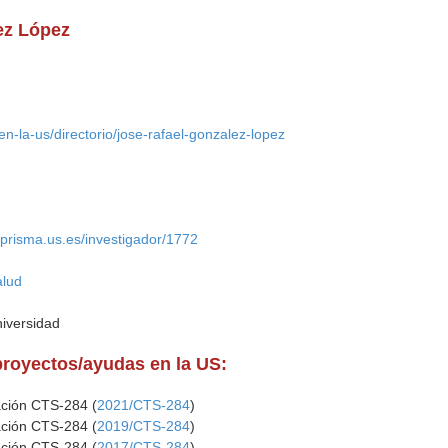
ez López
en-la-us/directorio/jose-rafael-gonzalez-lopez
//prisma.us.es/investigador/1772
alud
niversidad
proyectos/ayudas en la US:
ación CTS-284 (
2021/CTS-284
)
ación CTS-284 (
2019/CTS-284
)
ación CTS-284 (
2017/CTS-284
)