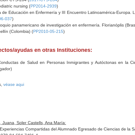
diatric nursing (
PP2014-2939
)
 de Educación en Enfermería y III Encuentro Latinoamérica-Europa. Lu
06-037
)
loquio panamericano de investigación en enfermería. Florianóplis (Brasi
ellín (Colombia) (
PP2010-05-215
)
ectos/ayudas en otras Instituciones:
Conductas de Salud en Personas Inmigrantes y Autóctonas en la Ci
igador)
s,
véase aqui
 Juana, Soler Castells, Ana María:
 Experiencias Compartidas del Alumnado Egresado de Ciencias de la Sal