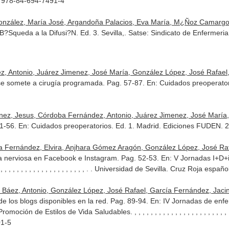
N 978-84-694-7491-4
nzález, María José, Argandoña Palacios, Eva María, M¿Ñoz Camargo,
B?Squeda a la Difusi?N. Ed. 3. Sevilla,. Satse: Sindicato de Enfermer
, Antonio, Juárez Jimenez, José María, González López, José Rafael,
se somete a cirugía programada. Pag. 57-87.
En: Cuidados preoperato
nez, Jesus, Córdoba Fernández, Antonio, Juárez Jimenez, José María,
31-56.
En: Cuidados preoperatorios
. Ed. 1. Madrid. Ediciones FUDEN. 
a Fernández, Elvira, Anjhara Gómez Aragón, González López, José Raf
ia nerviosa en Facebook e Instagram. Pag. 52-53.
En: V Jornadas I+D+
 , , , , , , , , , , , , , , , , , , , , , , , . . Universidad de Sevilla. Cruz Ro
Báez, Antonio, González López, José Rafael, García Fernández, Jaci
de los blogs disponibles en la red. Pag. 89-94.
En: IV Jornadas de enfe
Promoción de Estilos de Vida Saludables
. , , , , , , , , , , , , , , , , , , , 
01-5