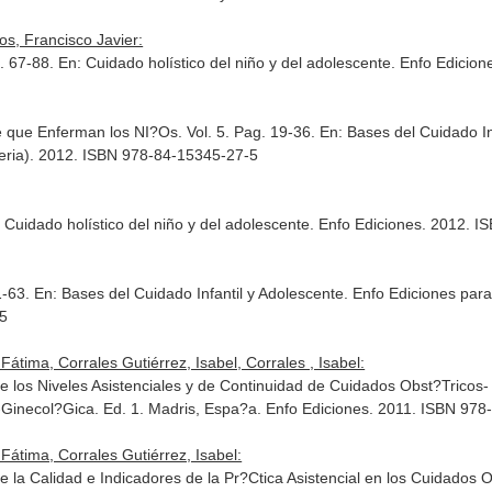
s, Francisco Javier:
g. 67-88.
En: Cuidado holístico del niño y del adolescente
. Enfo Edicio
e que Enferman los NI?Os. Vol. 5. Pag. 19-36.
En: Bases del Cuidado In
meria). 2012. ISBN 978-84-15345-27-5
 Cuidado holístico del niño y del adolescente
. Enfo Ediciones. 2012. 
1-63.
En: Bases del Cuidado Infantil y Adolescente
. Enfo Ediciones par
-5
átima, Corrales Gutiérrez, Isabel, Corrales , Isabel:
e los Niveles Asistenciales y de Continuidad de Cuidados Obst?Tricos-
-Ginecol?Gica
. Ed. 1. Madris, Espa?a. Enfo Ediciones. 2011. ISBN 97
Fátima, Corrales Gutiérrez, Isabel:
 la Calidad e Indicadores de la Pr?Ctica Asistencial en los Cuidados O