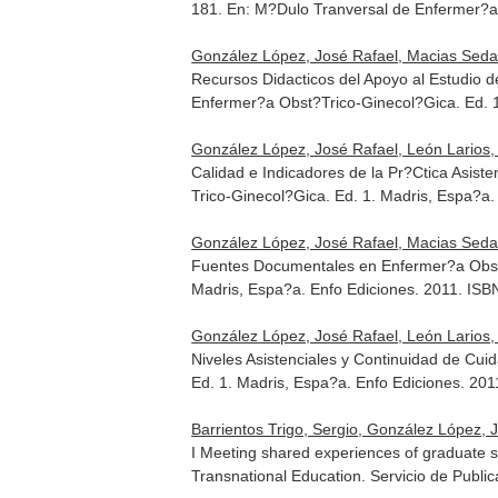
181.
En: M?Dulo Tranversal de Enfermer?a
González López, José Rafael, Macias Seda
Recursos Didacticos del Apoyo al Estudio 
Enfermer?a Obst?Trico-Ginecol?Gica
. Ed.
González López, José Rafael, León Larios, F
Calidad e Indicadores de la Pr?Ctica Asiste
Trico-Ginecol?Gica
. Ed. 1. Madris, Espa?a
González López, José Rafael, Macias Seda
Fuentes Documentales en Enfermer?a Obst?
Madris, Espa?a. Enfo Ediciones. 2011. IS
González López, José Rafael, León Larios, 
Niveles Asistenciales y Continuidad de Cui
Ed. 1. Madris, Espa?a. Enfo Ediciones. 20
Barrientos Trigo, Sergio, González López, J
I Meeting shared experiences of graduate st
Transnational Education
. Servicio de Publi