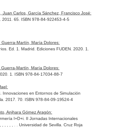
 Juan Carlos, García Sánchez, Francisco José:
ia. 2011. 65. ISBN 978-84-922453-4-5
 Guerra-Martín, María Dolores:
rios
. Ed. 1. Madrid. Ediciones FUDEN. 2020. 1.
 Guerra-Martín, María Dolores:
2020. 1. ISBN 978-84-17034-88-7
ael:
i. Innovaciones en Entornos de Simulación
ja española. 2017. 70. ISBN 978-84-09-19524-4
nto, Anjhara Gómez Aragón:
rmería I+D+i. II Jornadas Internacionales
, , , , , , , , , , . . Universidad de Sevilla. Cruz Roja