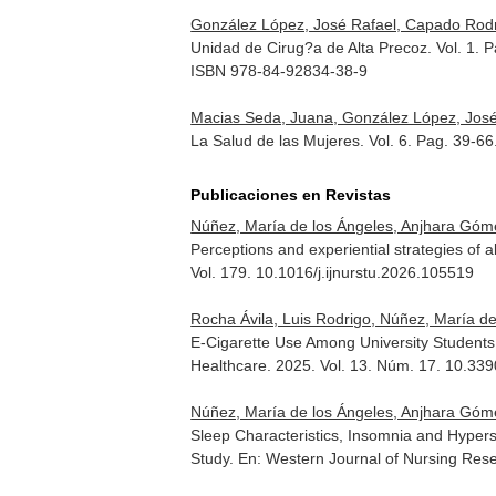
González López, José Rafael, Capado Rodr
Unidad de Cirug?a de Alta Precoz. Vol. 1. 
ISBN 978-84-92834-38-9
Macias Seda, Juana, González López, José
La Salud de las Mujeres. Vol. 6. Pag. 39-66
Publicaciones en Revistas
Núñez, María de los Ángeles, Anjhara Góm
Perceptions and experiential strategies of a
Vol. 179. 10.1016/j.ijnurstu.2026.105519
Rocha Ávila, Luis Rodrigo, Núñez, María d
E-Cigarette Use Among University Students:
Healthcare
. 2025. Vol. 13. Núm. 17. 10.3
Núñez, María de los Ángeles, Anjhara Góm
Sleep Characteristics, Insomnia and Hyper
Study.
En: Western Journal of Nursing Res