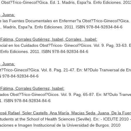
 Obst?Trico-Ginecol?Gica
. Ed. 1. Madris, Espa?a. Enfo Ediciones. 20
, Juana:
de las Fuentes Documentales en Enfermer?a Obst?Trico-Ginecol?Gica. 
 1. Madris, Espa?a. Enfo Ediciones. 2011. ISBN 978-84-92834-84-6
átima, Corrales Gutiérrez, Isabel, Corrales , Isabel:
ncial en los Cuidados Obst?Tricos- Ginecol?Gicos. Vol. 9. Pag. 33-63.
. Enfo Ediciones. 2011. ISBN 978-84-92834-84-6
, Juana:
Trico-Ginecol?Gica. Vol. 8. Pag. 21-47.
En: M?Dulo Tranversal de E
BN 978-84-92834-84-6
Fátima, Corrales Gutierrez, Isabel:
dados Obst?Trico-Ginecol?Gicos. Vol. 9. Pag. 65-87.
En: M?Dulo Tranve
11. ISBN 978-84-92834-84-6
osé Rafael, Soler Castells, Ana María, Macias Seda, Juana, De la Fuen
udents at the School of Health Sciences (Seville).
En: - ICEUTE 2010 -
caciones e Imagen Institucional de la Universidad de Burgos. 2010