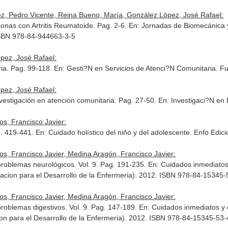
z, Pedro Vicente, Reina Bueno, María, González López, José Rafael:
onas con Artritis Reumatoide. Pag. 2-6.
En: Jornadas de Biomecánica 
ISBN 978-84-944663-3-5
pez, José Rafael:
ria. Pag. 99-118.
En: Gesti?N en Servicios de Atenci?N Comunitaria
. F
pez, José Rafael:
investigación en atención comunitaria. Pag. 27-50.
En: Investigaci?N en
s, Francisco Javier:
g. 419-441.
En: Cuidado holístico del niño y del adolescente
. Enfo Edic
s, Francisco Javier, Medina Aragón, Francisco Javier:
 problemas neurológicos. Vol. 9. Pag. 191-235.
En: Cuidados inmediatos 
acion para el Desarrollo de la Enfermeria). 2012. ISBN 978-84-15345-
s, Francisco Javier, Medina Aragón, Francisco Javier:
problemas digestivos. Vol. 9. Pag. 147-189.
En: Cuidados inmediatos y 
on para el Desarrollo de la Enfermeria). 2012. ISBN 978-84-15345-53-