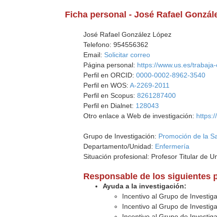
Ficha personal - José Rafael Gonzál
José Rafael González López
Telefono: 954556362
Email:
Solicitar correo
Página personal:
https://www.us.es/trabaja-
Perfil en ORCID:
0000-0002-8962-3540
Perfil en WOS:
A-2269-2011
Perfil en Scopus:
8261287400
Perfil en Dialnet:
128043
Otro enlace a Web de investigación:
https:
Grupo de Investigación:
Promoción de la S
Departamento/Unidad:
Enfermería
Situación profesional: Profesor Titular de U
Responsable de los siguientes 
Ayuda a la investigación:
Incentivo al Grupo de Investig
Incentivo al Grupo de Investig
Incentivo al Grupo de Investig