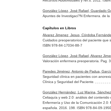
Recursos Audiovisuales y Nn.tt. 2011. ISB
González López, José Rafael, Guardado Go
Apuntes de Investigaci?N Enfermera. de la 
Capítulos en Libros
Alvarez Jimenez, Jesus, Córdoba Fernández
Cuidados preoperatorios del paciente que 
ISBN 978-84-17034-88-7
González López, José Rafael, Alvarez Jime
Valoración enfermera preoperatoria. Pag. 
Paredes Jiménez, Antonio de Padua, Garcí
Seguridad clínica en pacientes con anorex
Clínica y Seguridad del Paciente
. , , , , , ,
González Hernández, Luz Marina, Sánchez 
Celiaquía y web 2.0: análisis del contenido 
Enfermería y Uso de la Comunicación 2.0: 
española. 2016. 198. ISBN 978-84-09-195