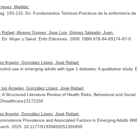
íguez, Matilde:
Pag. 193-215.
En: Fundamentos Teóricos-Prácticos de la enfermería de 
 Rafael, Alvarez Gomez, Jose Luis, Gómez Salgado, Juan:
.
En: Mujer y Salud
. Enfo Ediciones. 2008. ISBN 978-84-89174-87-0
ez Aragón, González López, José Rafael:
lcohol use in emerging adults with type 1 diabetes: A qualitative study.
E
e los Ángeles, González López, José Rafael:
 A Structured Literature Review of Health Risks, Behavioral and Social
390/healthcare13172150
ez Aragón, González López, José Rafael:
somnolence Prevalence and Associated Factors in Emerging Adults With
earch
. 2025. 10.1177/01939459251355899