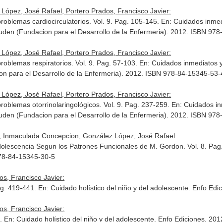
López, José Rafael, Portero Prados, Francisco Javier:
problemas cardiocirculatorios. Vol. 9. Pag. 105-145.
En: Cuidados inmedi
Fuden (Fundacion para el Desarrollo de la Enfermeria). 2012. ISBN 97
López, José Rafael, Portero Prados, Francisco Javier:
problemas respiratorios. Vol. 9. Pag. 57-103.
En: Cuidados inmediatos y
on para el Desarrollo de la Enfermeria). 2012. ISBN 978-84-15345-53-
López, José Rafael, Portero Prados, Francisco Javier:
problemas otorrinolaringológicos. Vol. 9. Pag. 237-259.
En: Cuidados in
Fuden (Fundacion para el Desarrollo de la Enfermeria). 2012. ISBN 97
z, Inmaculada Concepcion, González López, José Rafael:
Adolescencia Segun los Patrones Funcionales de M. Gordon. Vol. 8. Pa
978-84-15345-30-5
s, Francisco Javier:
ag. 419-441.
En: Cuidado holístico del niño y del adolescente
. Enfo Edi
s, Francisco Javier:
0.
En: Cuidado holístico del niño y del adolescente
. Enfo Ediciones. 20