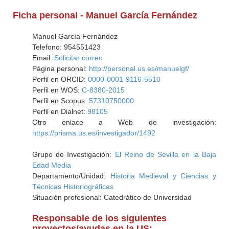
Ficha personal - Manuel García Fernández
Manuel García Fernández
Telefono: 954551423
Email:
Solicitar correo
Página personal:
http://personal.us.es/manuelgf/
Perfil en ORCID:
0000-0001-9116-5510
Perfil en WOS:
C-8380-2015
Perfil en Scopus:
57310750000
Perfil en Dialnet:
98105
Otro enlace a Web de investigación:
https://prisma.us.es/investigador/1492
Grupo de Investigación:
El Reino de Sevilla en la Baja
Edad Media
Departamento/Unidad:
Historia Medieval y Ciencias y
Técnicas Historiográficas
Situación profesional: Catedrático de Universidad
Responsable de los siguientes
proyectos/ayudas en la US: