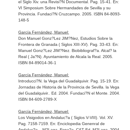
el Siglo Xiv. una Revisi?N Documental. Pag. 15-41.
En:
VI Simposium Sobre Hermandades de Sevilla y su
Provincia
. Fundaci?N Cruzcampo. 2005. ISBN 84-8093-
148-5
García Fernández, Manuel:
Don Manuel Gonz?Lez JIM?Nez, Estudios Sobre la
Frontera de Granada ( Siglos XIII-XV). Pag. 33-43.
En:
Manuel Gonz?Lez JIM?Nez. Biobibliograf?a
. Alcal? la
Real ( Ja?N). Ayuntamiento de Alcala la Real. 2005.
ISBN 84-89014-36-1
García Fernández, Manuel:
Introducci?N. la Vega del Guadalquivir. Pag. 15-19.
En:
Jornadas de Historia de la Provincia de Sevilla. la Vega
del Guadalquivir.
. Ed. 2004. Fundaci?N el Monte. 2004.
ISBN 84-609-2789-X
García Fernández, Manuel:
Los Visigodos en Andaluc?a ( Siglos V-VIII). Vol. XV.
Pag. 7158-7159.
En: Enciclopedia Genenral de
Andaluc?a
. , M?Laga, Espa?a. C&T Ed. M?Laga. 2004.