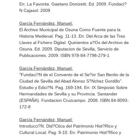
En: La Favorita. Gaetano Donizetti
. Ed. 2009. Fundaci?
N Cajasol. 2009
García Fernández, Manuel:
El Archivo Municipal de Osuna Como Fuente para la
Historia Medieval. Pag. 11-13.
En: Del Arca de las Tres
Llaves al Fichero Digital. Quinientos a?Os del Archivo de
Osuna
. Ed. 2009. Diputacion de Sevilla, Servicio de
Publicaciones. 2009. ISBN 978-84-7798-279-1
García Fernández, Manuel:
"Fundaci?N de el Convento de el Se?or San Benito de la
Ciudad de Sevilla del Abad Alonso S?Nchez Gordillo".
Estudio y Edici?N. Pag. 169-194.
En: IX Simposio Sobre
Hermandades de Sevilla y su Provincia
. Santander
(ESPAÑA). Fundacion Cruzcampo. 2008. ISBN 84-8093-
172-8
García Fernández, Manuel:
Introducci?N. Did?Ctica del Patrimonio Hist?Rico y
Cultural Local. Pag. 9-10.
En: Patrimonio Hist?Rico y