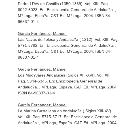
Pedro I Rey de Castilla (1350-1369). Vol. XIII. Pag.
6022-6023.
En: Enciclopedia Genenral de Andaluc?a
. ,
M?Laga, Espa?a. C&T Ed. M?Laga. 2004. ISBN 84-
96337-01-4
García Fernández, Manuel:
Las Navas de Tolosa y Andaluc?a ( 1212). Vol. XIII. Pag.
5791-5792.
En: Enciclopedia Genenral de Andaluc?a
. ,
M?Laga, Espa?a. C&T Ed. M?Laga. 2004. ISBN 84-
96337-01-4
García Fernández, Manuel:
Los Mud?Jares Andaluces (Siglos XIII-XVI). Vol. XII.
Pag. 5344-5345.
En: Enciclopedia Genenral de
Andaluc?a
. , M?Laga, Espa?a. C&T Ed. M?Laga. 2004.
ISBN 84-96337-01-4
García Fernández, Manuel:
La Marina Castellana en Andaluc?a ( Siglos XIII-XV).
Vol. XII. Pag. 5715-5717.
En: Enciclopedia Genenral de
Andaluc?a
. , M?Laga, Espa?a. C&T Ed. M?Laga. 2004.