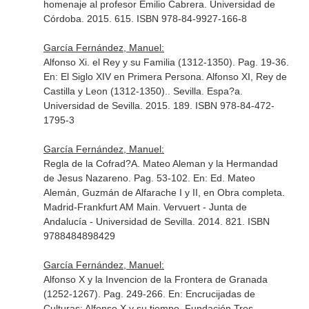
homenaje al profesor Emilio Cabrera
. Universidad de
Córdoba. 2015. 615. ISBN 978-84-9927-166-8
García Fernández, Manuel:
Alfonso Xi. el Rey y su Familia (1312-1350). Pag. 19-36.
En: El Siglo XIV en Primera Persona. Alfonso XI, Rey de
Castilla y Leon (1312-1350).
. Sevilla. Espa?a.
Universidad de Sevilla. 2015. 189. ISBN 978-84-472-
1795-3
García Fernández, Manuel:
Regla de la Cofrad?A. Mateo Aleman y la Hermandad
de Jesus Nazareno. Pag. 53-102.
En: Ed. Mateo
Alemán, Guzmán de Alfarache I y II, en Obra completa
.
Madrid-Frankfurt AM Main. Vervuert - Junta de
Andalucía - Universidad de Sevilla. 2014. 821. ISBN
9788484898429
García Fernández, Manuel:
Alfonso X y la Invencion de la Frontera de Granada
(1252-1267). Pag. 249-266.
En: Encrucijadas de
Culturas: Alfonso X y su tiempo
. Fundación Tres