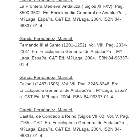
La Frontera Medieval Andaluza ( Siglos XIII-XV). Pag.
3500-3502.
En: Enciclopedia Genenral de Andaluc?a
. ,
M?Laga, Espa?a. C&T Ed. M?Laga. 2004. ISBN 84-
96337-01-4
García Fernández, Manuel:
Fernando III el Santo (1201-1252). Vol. VIII. Pag. 2334-
2337.
En: Enciclopedia Genenral de Andaluc?a
. , M?
Laga, Espa?a. C&T Ed. M?Laga. 2004. ISBN 84-96337-
01-4
García Fernández, Manuel:
Felipe I (1487-1506). Vol. VII. Pag. 3246-3248.
En:
Enciclopedia Genenral de Andaluc?a
. , M?Laga, Espa?
a. C&T Ed. M?Laga. 2004. ISBN 84-96337-01-4
García Fernández, Manuel:
Castilla, de Condado a Reino (Siglos VIII-X). Vol. V. Pag.
2165--2167.
En: Enciclopedia Genenral de Andaluc?a
. ,
M?Laga, Espa?a. C&T Ed. M?Laga. 2004. ISBN 84-
96337-01-4