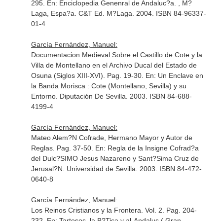
295.
En: Enciclopedia Genenral de Andaluc?a
. , M?
Laga, Espa?a. C&T Ed. M?Laga. 2004. ISBN 84-96337-
01-4
García Fernández, Manuel:
Documentacion Medieval Sobre el Castillo de Cote y la
Villa de Montellano en el Archivo Ducal del Estado de
Osuna (Siglos XIII-XVI). Pag. 19-30.
En: Un Enclave en
la Banda Morisca : Cote (Montellano, Sevilla) y su
Entorno
. Diputación De Sevilla. 2003. ISBN 84-688-
4199-4
García Fernández, Manuel:
Mateo Alem?N Cofrade, Hermano Mayor y Autor de
Reglas. Pag. 37-50.
En: Regla de la Insigne Cofrad?a
del Dulc?SIMO Jesus Nazareno y Sant?Sima Cruz de
Jerusal?N
. Universidad de Sevilla. 2003. ISBN 84-472-
0640-8
García Fernández, Manuel:
Los Reinos Cristianos y la Frontera. Vol. 2. Pag. 204-
232.
En: Tartesos, la B?Tica y al-Andalus ( Gran