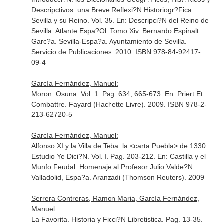
Descripctivos. una Breve Reflexi?N Historiogr?Fica.
Sevilla y su Reino. Vol. 35.
En: Descripci?N del Reino de
Sevilla. Atlante Espa?Ol. Tomo Xiv. Bernardo Espinalt
Garc?a
. Sevilla-Espa?a. Ayuntamiento de Sevilla.
Servicio de Publicaciones. 2010. ISBN 978-84-92417-
09-4
García Fernández, Manuel:
Moron. Osuna. Vol. 1. Pag. 634, 665-673.
En: Priert Et
Combattre
. Fayard (Hachette Livre). 2009. ISBN 978-2-
213-62720-5
García Fernández, Manuel:
Alfonso XI y la Villa de Teba. la <carta Puebla> de 1330:
Estudio Ye Dici?N. Vol. I. Pag. 203-212.
En: Castilla y el
Munfo Feudal. Homenaje al Profesor Julio Valde?N
.
Valladolid, Espa?a. Aranzadi (Thomson Reuters). 2009
Serrera Contreras, Ramon Maria, García Fernández,
Manuel:
La Favorita. Historia y Ficci?N Libretistica. Pag. 13-35.