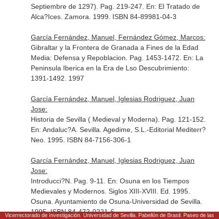
Septiembre de 1297). Pag. 219-247.
En: El Tratado de
Alca?Ices
. Zamora. 1999. ISBN 84-89981-04-3
García Fernández, Manuel, Fernández Gómez, Marcos:
Gibraltar y la Frontera de Granada a Fines de la Edad
Media: Defensa y Repoblacion. Pag. 1453-1472.
En: La
Peninsula Iberica en la Era de Lso Descubrimiento:
1391-1492
. 1997
García Fernández, Manuel, Iglesias Rodriguez, Juan
Jose:
Historia de Sevilla ( Medieval y Moderna). Pag. 121-152.
En: Andaluc?A. Sevilla
. Agedime, S.L.-Editorial Mediterr?
Neo. 1995. ISBN 84-7156-306-1
García Fernández, Manuel, Iglesias Rodriguez, Juan
Jose:
Introducci?N. Pag. 9-11.
En: Osuna en los Tiempos
Medievales y Modernos. Siglos XIII-XVIII
. Ed. 1995.
Osuna. Ayuntamiento de Osuna-Universidad de Sevilla.
1995. ISBN 84-472-0221-6
Vicerrectorado de Investigación. Universidad de Sevilla. Pabellón de Brasil. Paseo de las