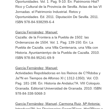
Oportunidades. Vol. 1. Pag. 9-10.
En: Patrimonio Hist?
Rico y Cultural de la Provincia de Sevilla. Actas de las VI
Jornadas. el Patrimonio Industrial. Retos y
Oportunidades
. Ed. 2011. Diputación De Sevilla. 2011.
ISBN 978-84-938299-6-4
García Fernández, Manuel:
Cazalla: de la Frontera a la Puebla de 1502. las
Ordenanzas de 1504. Vol. 1. Pag. 139-150.
En: La
Puebla de Cazalla. una Villa Centenaria, una Villa con
Historia
. Ayuntamientyo de la Puebla de Cazalla. 2010.
ISBN 978-84-95241-69-9
García Fernández, Manuel:
Actividades Repobladoras en los Reinos de C?Rdoba y
Ja?N en Tiempos de Alfonso XI ( 1312-1350). Vol. CD.
Pag. 181-198.
En: Historia de Andaluc?A. VIII Coloquio
.
Granada. Editorial Universidad de Granada. 2010. ISBN
978-84-338-5068-3
García Fernández, Manuel, Carmona Ruiz, Mª Antonia:
Introducci?N: los Diccionarios Geogr?Ficos, Hist?Ricos y