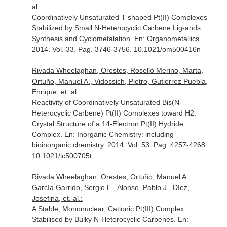
al.:
Coordinatively Unsaturated T-shaped Pt(II) Complexes
Stabilized by Small N-Heterocyclic Carbene Lig-ands.
Synthesis and Cyclometalation.
En: Organometallics
.
2014. Vol. 33. Pag. 3746-3756. 10.1021/om500416n
Rivada Wheelaghan, Orestes, Roselló Merino, Marta,
Ortuño, Manuel A., Vidossich, Pietro, Gutierrez Puebla,
Enrique, et. al.:
Reactivity of Coordinatively Unsaturated Bis(N-
Heterocyclic Carbene) Pt(II) Complexes toward H2.
Crystal Structure of a 14-Electron Pt(II) Hydride
Complex.
En: Inorganic Chemistry: including
bioinorganic chemistry
. 2014. Vol. 53. Pag. 4257-4268.
10.1021/ic500705t
Rivada Wheelaghan, Orestes, Ortuño, Manuel A.,
García Garrido, Sergio E., Alonso, Pablo J., Díez,
Josefina, et. al.:
A Stable, Mononuclear, Cationic Pt(III) Complex
Stabilised by Bulky N-Heterocyclic Carbenes.
En: