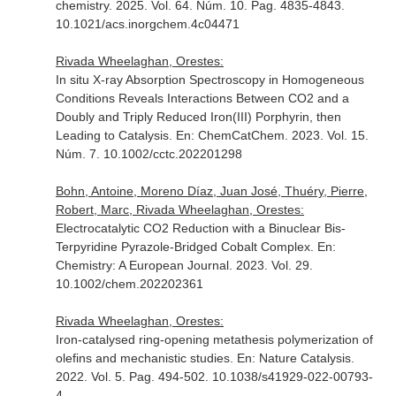
chemistry
. 2025. Vol. 64. Núm. 10. Pag. 4835-4843.
10.1021/acs.inorgchem.4c04471
Rivada Wheelaghan, Orestes:
In situ X-ray Absorption Spectroscopy in Homogeneous
Conditions Reveals Interactions Between CO2 and a
Doubly and Triply Reduced Iron(III) Porphyrin, then
Leading to Catalysis.
En: ChemCatChem
. 2023. Vol. 15.
Núm. 7. 10.1002/cctc.202201298
Bohn, Antoine, Moreno Díaz, Juan José, Thuéry, Pierre,
Robert, Marc, Rivada Wheelaghan, Orestes:
Electrocatalytic CO2 Reduction with a Binuclear Bis-
Terpyridine Pyrazole-Bridged Cobalt Complex.
En:
Chemistry: A European Journal
. 2023. Vol. 29.
10.1002/chem.202202361
Rivada Wheelaghan, Orestes:
Iron-catalysed ring-opening metathesis polymerization of
olefins and mechanistic studies.
En: Nature Catalysis
.
2022. Vol. 5. Pag. 494-502. 10.1038/s41929-022-00793-
4