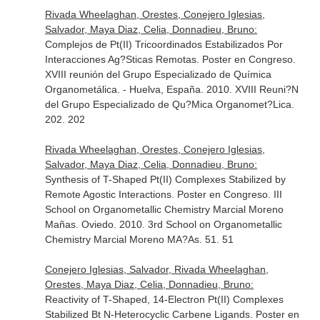
Rivada Wheelaghan, Orestes, Conejero Iglesias,
Salvador, Maya Diaz, Celia, Donnadieu, Bruno:
Complejos de Pt(II) Tricoordinados Estabilizados Por
Interacciones Ag?Sticas Remotas. Poster en Congreso.
XVIII reunión del Grupo Especializado de Química
Organometálica. - Huelva, España. 2010. XVIII Reuni?N
del Grupo Especializado de Qu?Mica Organomet?Lica.
202. 202
Rivada Wheelaghan, Orestes, Conejero Iglesias,
Salvador, Maya Diaz, Celia, Donnadieu, Bruno:
Synthesis of T-Shaped Pt(II) Complexes Stabilized by
Remote Agostic Interactions. Poster en Congreso. III
School on Organometallic Chemistry Marcial Moreno
Mañas. Oviedo. 2010. 3rd School on Organometallic
Chemistry Marcial Moreno MA?As. 51. 51
Conejero Iglesias, Salvador, Rivada Wheelaghan,
Orestes, Maya Diaz, Celia, Donnadieu, Bruno:
Reactivity of T-Shaped, 14-Electron Pt(II) Complexes
Stabilized Bt N-Heterocyclic Carbene Ligands. Poster en