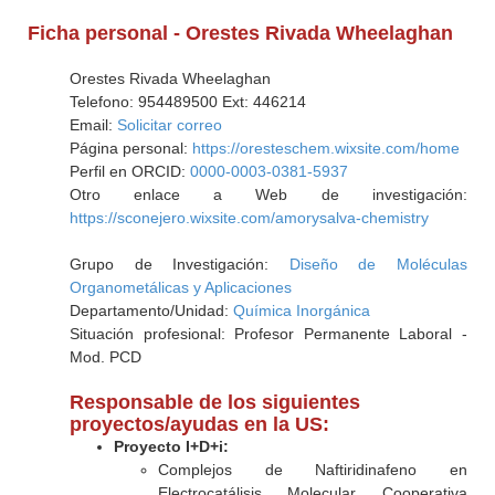
Ficha personal - Orestes Rivada Wheelaghan
Orestes Rivada Wheelaghan
Telefono: 954489500 Ext: 446214
Email:
Solicitar correo
Página personal:
https://oresteschem.wixsite.com/home
Perfil en ORCID:
0000-0003-0381-5937
Otro enlace a Web de investigación:
https://sconejero.wixsite.com/amorysalva-chemistry
Grupo de Investigación:
Diseño de Moléculas
Organometálicas y Aplicaciones
Departamento/Unidad:
Química Inorgánica
Situación profesional: Profesor Permanente Laboral -
Mod. PCD
Responsable de los siguientes
proyectos/ayudas en la US:
Proyecto I+D+i:
Complejos de Naftiridinafeno en
Electrocatálisis Molecular Cooperativa