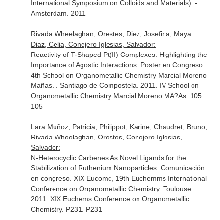
International Symposium on Colloids and Materials). -
Amsterdam. 2011
Rivada Wheelaghan, Orestes, Diez, Josefina, Maya
Diaz, Celia, Conejero Iglesias, Salvador:
Reactivity of T-Shaped Pt(II) Complexes. Highlighting the
Importance of Agostic Interactions. Poster en Congreso.
4th School on Organometallic Chemistry Marcial Moreno
Mañas. . Santiago de Compostela. 2011. IV School on
Organometallic Chemistry Marcial Moreno MA?As. 105.
105
Lara Muñoz, Patricia, Philippot, Karine, Chaudret, Bruno,
Rivada Wheelaghan, Orestes, Conejero Iglesias,
Salvador:
N-Heterocyclic Carbenes As Novel Ligands for the
Stabilization of Ruthenium Nanoparticles. Comunicación
en congreso. XIX Eucomc, 19th Euchemms International
Conference on Organometallic Chemistry. Toulouse.
2011. XIX Euchems Conference on Organometallic
Chemistry. P231. P231