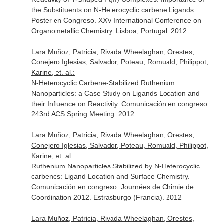
the Substituents on N-Heterocyclic carbene Ligands.
Poster en Congreso. XXV International Conference on
Organometallic Chemistry. Lisboa, Portugal. 2012
Lara Muñoz, Patricia, Rivada Wheelaghan, Orestes,
Conejero Iglesias, Salvador, Poteau, Romuald, Philippot,
Karine, et. al.:
N-Heterocyclic Carbene-Stabilized Ruthenium
Nanoparticles: a Case Study on Ligands Location and
their Influence on Reactivity. Comunicación en congreso.
243rd ACS Spring Meeting. 2012
Lara Muñoz, Patricia, Rivada Wheelaghan, Orestes,
Conejero Iglesias, Salvador, Poteau, Romuald, Philippot,
Karine, et. al.:
Ruthenium Nanoparticles Stabilized by N-Heterocyclic
carbenes: Ligand Location and Surface Chemistry.
Comunicación en congreso. Journées de Chimie de
Coordination 2012. Estrasburgo (Francia). 2012
Lara Muñoz, Patricia, Rivada Wheelaghan, Orestes,