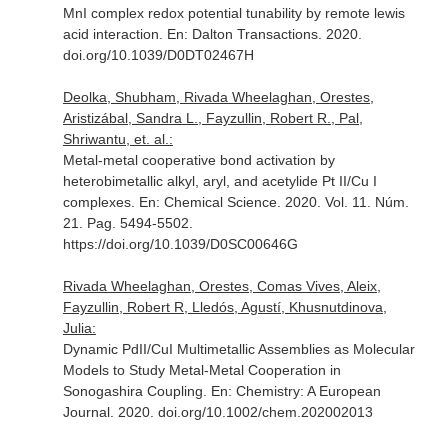
MnI complex redox potential tunability by remote lewis
acid interaction.
En: Dalton Transactions
. 2020.
doi.org/10.1039/D0DT02467H
Deolka, Shubham, Rivada Wheelaghan, Orestes,
Aristizábal, Sandra L., Fayzullin, Robert R., Pal,
Shriwantu, et. al.:
Metal-metal cooperative bond activation by
heterobimetallic alkyl, aryl, and acetylide Pt II/Cu I
complexes.
En: Chemical Science
. 2020. Vol. 11. Núm.
21. Pag. 5494-5502.
https://doi.org/10.1039/D0SC00646G
Rivada Wheelaghan, Orestes, Comas Vives, Aleix,
Fayzullin, Robert R, Lledós, Agustí, Khusnutdinova,
Julia:
Dynamic PdII/CuI Multimetallic Assemblies as Molecular
Models to Study Metal-Metal Cooperation in
Sonogashira Coupling.
En: Chemistry: A European
Journal
. 2020. doi.org/10.1002/chem.202002013