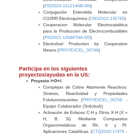
(
PID2024-161214NB-I00
)
Conjugación Extendida Molecular en
CO2RR Electroquímico (
CNS2022-135765
)
Cooperacion Molecular Electrocatalitica
para la Produccion de Electrocombustibles
(
PID2021-126887NA-I00
)
Electrofuel Production by Cooperative
Means (
PROYEXCEL_00746
)
Participa en los siguientes
proyectos/ayudas en la US:
Proyecto I+D+i:
Complejos de Cobre Altamente Reactivos:
Síntesis, Reactividad y Propiedades
Fotoluminiscentes (
PROYEXCEL_00758
-
Equipo Colaborador (Solicitud))
Activación de Enlaces C-H y Otros X-H (X =
H, B, Si) Mediante Compuestos
Organometálicos de Rh, Ir y Pt.
Aplicaciones Catalíticas. (
CTQ2010-17476
-