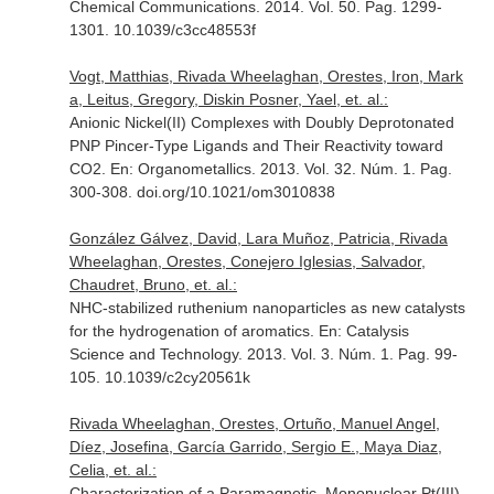
Chemical Communications
. 2014. Vol. 50. Pag. 1299-
1301. 10.1039/c3cc48553f
Vogt, Matthias, Rivada Wheelaghan, Orestes, Iron, Mark
a, Leitus, Gregory, Diskin Posner, Yael, et. al.:
Anionic Nickel(II) Complexes with Doubly Deprotonated
PNP Pincer-Type Ligands and Their Reactivity toward
CO2.
En: Organometallics
. 2013. Vol. 32. Núm. 1. Pag.
300-308. doi.org/10.1021/om3010838
González Gálvez, David, Lara Muñoz, Patricia, Rivada
Wheelaghan, Orestes, Conejero Iglesias, Salvador,
Chaudret, Bruno, et. al.:
NHC-stabilized ruthenium nanoparticles as new catalysts
for the hydrogenation of aromatics.
En: Catalysis
Science and Technology
. 2013. Vol. 3. Núm. 1. Pag. 99-
105. 10.1039/c2cy20561k
Rivada Wheelaghan, Orestes, Ortuño, Manuel Angel,
Díez, Josefina, García Garrido, Sergio E., Maya Diaz,
Celia, et. al.:
Characterization of a Paramagnetic, Mononuclear Pt(III)