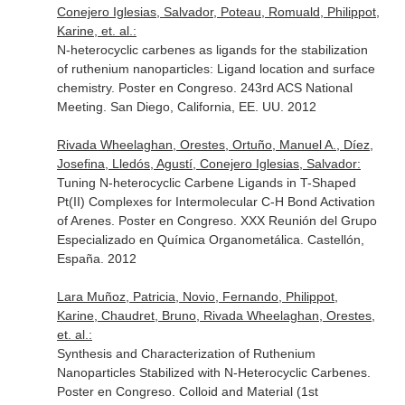
Conejero Iglesias, Salvador, Poteau, Romuald, Philippot,
Karine, et. al.:
N-heterocyclic carbenes as ligands for the stabilization
of ruthenium nanoparticles: Ligand location and surface
chemistry. Poster en Congreso. 243rd ACS National
Meeting. San Diego, California, EE. UU. 2012
Rivada Wheelaghan, Orestes, Ortuño, Manuel A., Díez,
Josefina, Lledós, Agustí, Conejero Iglesias, Salvador:
Tuning N-heterocyclic Carbene Ligands in T-Shaped
Pt(II) Complexes for Intermolecular C-H Bond Activation
of Arenes. Poster en Congreso. XXX Reunión del Grupo
Especializado en Química Organometálica. Castellón,
España. 2012
Lara Muñoz, Patricia, Novio, Fernando, Philippot,
Karine, Chaudret, Bruno, Rivada Wheelaghan, Orestes,
et. al.:
Synthesis and Characterization of Ruthenium
Nanoparticles Stabilized with N-Heterocyclic Carbenes.
Poster en Congreso. Colloid and Material (1st