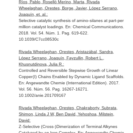
Ríos, Pablo, Roselló Merino, Marta, Rivada
Wheelaghan, Orestes, Borge, Javier, López Serrano,
Joaquín, et. al.:
Selective catalytic synthesis of amino-silanes at part-per
million catalyst loadings.
En: Chemical Communications
.
2018. Vol. 54. Núm. 1. Pag. 619-622.
10.1039/C7cc08530c
Rivada Wheelaghan, Orestes, Aristazábal, Sandra,
López Serrano, Joaquín, Fayzullin, Robert L.,
Khusnutdinova, Julia R.:
Controlled and Reversible Stepwise Growth of Linear
Copper(I) Chains Enabled by Dynamic Ligand Scaffolds.
En: Angewandte Chemie (International Edition)
. 2017.
Vol. 56. Núm. 56. Pag. 16267-16271.
10.1002/anie.201709167
Rivada Wheelaghan, Orestes, Chakraborty, Subrata,
Shimon, Linda J W, Ben David, Yehoshoa, Milstein,
David:
Z-Selective (Cross-)Dimerization of Terminal Alkynes
Catalyzed by an Iron Complex.
En: Angewandte Chemie