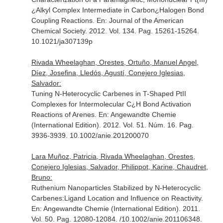
¿Alkyl Complex Intermediate in Carbon¿Halogen Bond
Coupling Reactions.
En: Journal of the American
Chemical Society
. 2012. Vol. 134. Pag. 15261-15264.
10.1021/ja307139p
Rivada Wheelaghan, Orestes, Ortuño, Manuel Angel,
Díez, Josefina, Lledós, Agustí, Conejero Iglesias,
Salvador:
Tuning N-Heterocyclic Carbenes in T-Shaped PtII
Complexes for Intermolecular C¿H Bond Activation
Reactions of Arenes.
En: Angewandte Chemie
(International Edition)
. 2012. Vol. 51. Núm. 16. Pag.
3936-3939. 10.1002/anie.201200070
Lara Muñoz, Patricia, Rivada Wheelaghan, Orestes,
Conejero Iglesias, Salvador, Philippot, Karine, Chaudret,
Bruno:
Ruthenium Nanoparticles Stabilized by N-Heterocyclic
Carbenes:Ligand Location and Influence on Reactivity.
En: Angewandte Chemie (International Edition)
. 2011.
Vol. 50. Pag. 12080-12084. /10.1002/anie.201106348.