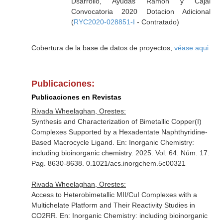
Dsarrollo, Ayudas Ramon y Cajal
Convocatoria 2020 Dotacion Adicional
(
RYC2020-028851-I
- Contratado)
Cobertura de la base de datos de proyectos,
véase aqui
Publicaciones:
Publicaciones en Revistas
Rivada Wheelaghan, Orestes:
Synthesis and Characterization of Bimetallic Copper(I)
Complexes Supported by a Hexadentate Naphthyridine-
Based Macrocycle Ligand.
En: Inorganic Chemistry:
including bioinorganic chemistry
. 2025. Vol. 64. Núm. 17.
Pag. 8630-8638. 0.1021/acs.inorgchem.5c00321
Rivada Wheelaghan, Orestes:
Access to Heterobimetallic MII/CuI Complexes with a
Multichelate Platform and Their Reactivity Studies in
CO2RR.
En: Inorganic Chemistry: including bioinorganic