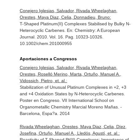
Conejero Iglesias, Salvador, Rivada Wheelaghan,
Orestes, Maya Diaz, Celia, Donnadieu, Bruno:
T-Shaped Platinum(II) Complexes Stabilised by Bulky N-
Heterocyclic Carbenes.
En: Chemistry: A European
Journal
. 2010. Vol. 16. Pag. 10323-10326.
10.1002/chem.201000955
Aportaciones a Congresos
Conejero Iglesias, Salvador, Rivada Wheelaghan,
Orestes, Roselló Merino, Marta, Ortuño, Manuel A.,
Vidossich, Pietro, et. al.:
Stabilization of Unusual Platinum Complexes in +2, +3
and +4 Oxidation States by N-Heterocyclic Carbenes.
Poster en Congreso. VII International School on
Organometallic Chemistry Marcial Moreno Mañas. -
Barcelona, Espa?a. 2014
Rivada Wheelaghan, Orestes, Maya Diaz, Celia, Díez,
Josefina, Ortuño, Manuel A., Lledós, Agustí, et. al.:
Reactivity of T-Shaped Pt(II) Complexes: Importance of