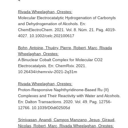
Rivada Wheelaghan, Orestes:
Molecular Electrocatalytic Hydrogenation of Carbonyls
and Dehydrogenation of Alcohols.
En:
ChemElectroChem
. 2021. Vol. 8. Núm. 21. Pag. 4019-
4027. 10.1002/celc.202100617
Bohn, Antoine, Thuéry, Pierre, Robert, Marc, Rivada
Wheelaghan, Orestes:
A Binuclear Cobalt Complex for Molecular CO2
Electrocatalysis.
En: ChemRxiv
. 2021.
10.26434/chemrxiv-2021-2q31m
Rivada Wheelaghan, Orestes:
Proton-Responsive Naphthyridinone-Based Ru (II)
Complexes and Their Reactivity with Water and Alcohols.
En: Dalton Transactions
. 2020. Vol. 49. Pag. 12756-
12766. 10.1039/D0dt02505d
Srinivasan, Anandi, Campos Manzano, Jesus, Giraud,
Nicolas, Robert, Marc, Rivada Wheelaghan, Orestes: