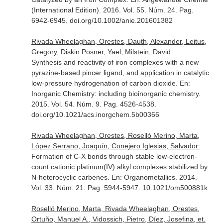
(International Edition)
. 2016. Vol. 55. Núm. 24. Pag.
6942-6945. doi.org/10.1002/anie.201601382
Rivada Wheelaghan, Orestes, Dauth, Alexander, Leitus,
Gregory, Diskin Posner, Yael, Milstein, David:
Synthesis and reactivity of iron complexes with a new
pyrazine-based pincer ligand, and application in catalytic
low-pressure hydrogenation of carbon dioxide.
En:
Inorganic Chemistry: including bioinorganic chemistry
.
2015. Vol. 54. Núm. 9. Pag. 4526-4538.
doi.org/10.1021/acs.inorgchem.5b00366
Rivada Wheelaghan, Orestes, Roselló Merino, Marta,
López Serrano, Joaquín, Conejero Iglesias, Salvador:
Formation of C-X bonds through stable low-electron-
count cationic platinum(IV) alkyl complexes stabilized by
N-heterocyclic carbenes.
En: Organometallics
. 2014.
Vol. 33. Núm. 21. Pag. 5944-5947. 10.1021/om500881k
Roselló Merino, Marta, Rivada Wheelaghan, Orestes,
Ortuño, Manuel A., Vidossich, Pietro, Díez, Josefina, et.