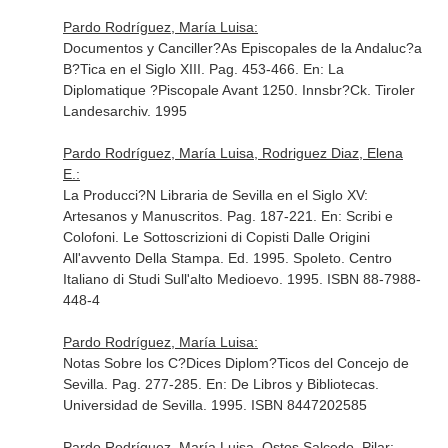
Pardo Rodríguez, María Luisa:
Documentos y Canciller?As Episcopales de la Andaluc?a
B?Tica en el Siglo XIII. Pag. 453-466.
En: La
Diplomatique ?Piscopale Avant 1250
. Innsbr?Ck. Tiroler
Landesarchiv. 1995
Pardo Rodríguez, María Luisa, Rodriguez Diaz, Elena
E.:
La Producci?N Libraria de Sevilla en el Siglo XV:
Artesanos y Manuscritos. Pag. 187-221.
En: Scribi e
Colofoni. Le Sottoscrizioni di Copisti Dalle Origini
All'avvento Della Stampa
. Ed. 1995. Spoleto. Centro
Italiano di Studi Sull'alto Medioevo. 1995. ISBN 88-7988-
448-4
Pardo Rodríguez, María Luisa:
Notas Sobre los C?Dices Diplom?Ticos del Concejo de
Sevilla. Pag. 277-285.
En: De Libros y Bibliotecas
.
Universidad de Sevilla. 1995. ISBN 8447202585
Pardo Rodríguez, María Luisa, Ostos Salcedo, Pilar: