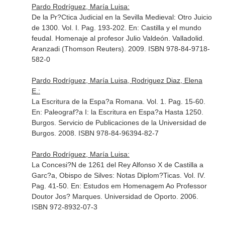
Pardo Rodríguez, María Luisa:
De la Pr?Ctica Judicial en la Sevilla Medieval: Otro Juicio
de 1300. Vol. I. Pag. 193-202.
En: Castilla y el mundo
feudal. Homenaje al profesor Julio Valdeón
. Valladolid.
Aranzadi (Thomson Reuters). 2009. ISBN 978-84-9718-
582-0
Pardo Rodríguez, María Luisa, Rodriguez Diaz, Elena
E.:
La Escritura de la Espa?a Romana. Vol. 1. Pag. 15-60.
En: Paleograf?a I: la Escritura en Espa?a Hasta 1250
.
Burgos. Servicio de Publicaciones de la Universidad de
Burgos. 2008. ISBN 978-84-96394-82-7
Pardo Rodríguez, María Luisa:
La Concesi?N de 1261 del Rey Alfonso X de Castilla a
Garc?a, Obispo de Silves: Notas Diplom?Ticas. Vol. IV.
Pag. 41-50.
En: Estudos em Homenagem Ao Professor
Doutor Jos? Marques
. Universidad de Oporto. 2006.
ISBN 972-8932-07-3