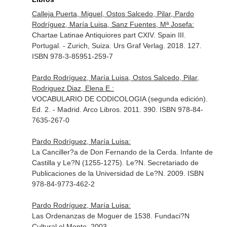
Calleja Puerta, Miguel, Ostos Salcedo, Pilar, Pardo
Rodríguez, María Luisa, Sanz Fuentes, Mª Josefa:
Chartae Latinae Antiquiores part CXIV. Spain III.
Portugal. - Zurich, Suiza. Urs Graf Verlag. 2018. 127.
ISBN 978-3-85951-259-7
Pardo Rodríguez, María Luisa, Ostos Salcedo, Pilar,
Rodriguez Diaz, Elena E.:
VOCABULARIO DE CODICOLOGIA (segunda edición).
Ed. 2. - Madrid. Arco Libros. 2011. 390. ISBN 978-84-
7635-267-0
Pardo Rodríguez, María Luisa:
La Canciller?a de Don Fernando de la Cerda. Infante de
Castilla y Le?N (1255-1275). Le?N. Secretariado de
Publicaciones de la Universidad de Le?N. 2009. ISBN
978-84-9773-462-2
Pardo Rodríguez, María Luisa:
Las Ordenanzas de Moguer de 1538. Fundaci?N
Cultural el Monte. 2003