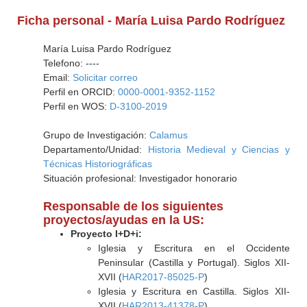
Ficha personal - María Luisa Pardo Rodríguez
María Luisa Pardo Rodríguez
Telefono: ----
Email:
Solicitar correo
Perfil en ORCID:
0000-0001-9352-1152
Perfil en WOS:
D-3100-2019
Grupo de Investigación:
Calamus
Departamento/Unidad:
Historia Medieval y Ciencias y
Técnicas Historiográficas
Situación profesional: Investigador honorario
Responsable de los siguientes
proyectos/ayudas en la US:
Proyecto I+D+i:
Iglesia y Escritura en el Occidente
Peninsular (Castilla y Portugal). Siglos XII-
XVII (
HAR2017-85025-P
)
Iglesia y Escritura en Castilla. Siglos XII-
XVII (
HAR2013-41378-P
)