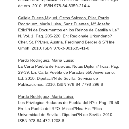
de oro
. 2010. ISBN 978-84-8359-214-4
Calleja Puerta,Miguel, Ostos Salcedo, Pilar, Pardo
Rodríguez, María Luisa, Sanz Fuentes, Mª Josefa:
Edici?N de Documentos en los Reinos de Castilla y Le?
N. Vol. 1. Pag. 205-220.
En: Regionale Urkundenb?
Cher
. St. P?Lten, Austria. Ferdinand Berger & S?Hne
Gmbh. 2010. ISBN 978-3-901635-41-0
Pardo Rodríguez, María Luisa:
La Carta Puebla de Paradas. Notas Diplom?Ticas. Pag.
29-39.
En: Carta Puebla de Paradas 550 Aniversario
.
Ed. 2010. Diputaci?N de Sevilla. Servicio de
Publicaciones. 2010. ISBN 978-84-7798-296-8
Pardo Rodríguez, María Luisa:
Los Privilegios Rodados de Puebla del R?o. Pag. 29-59.
En: La Puebla del R?O. Miscel?Nea Hist?Rica
.
Universidad de Sevilla - Diputaci?N de Sevilla. 2010.
ISBN 978-84-472-1208-8