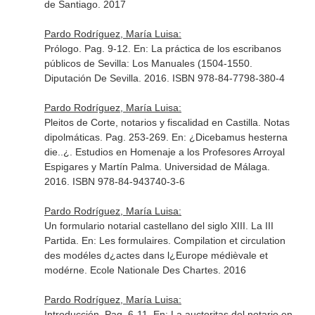
de Santiago. 2017
Pardo Rodríguez, María Luisa:
Prólogo. Pag. 9-12.
En: La práctica de los escribanos
públicos de Sevilla: Los Manuales (1504-1550
.
Diputación De Sevilla. 2016. ISBN 978-84-7798-380-4
Pardo Rodríguez, María Luisa:
Pleitos de Corte, notarios y fiscalidad en Castilla. Notas
dipolmáticas. Pag. 253-269.
En: ¿Dicebamus hesterna
die..¿. Estudios en Homenaje a los Profesores Arroyal
Espigares y Martín Palma
. Universidad de Málaga.
2016. ISBN 978-84-943740-3-6
Pardo Rodríguez, María Luisa:
Un formulario notarial castellano del siglo XIII. La III
Partida.
En: Les formulaires. Compilation et circulation
des modéles d¿actes dans l¿Europe médièvale et
modérne
. Ecole Nationale Des Chartes. 2016
Pardo Rodríguez, María Luisa:
Introducción. Pag. 6-11.
En: La auctoritas del notario en