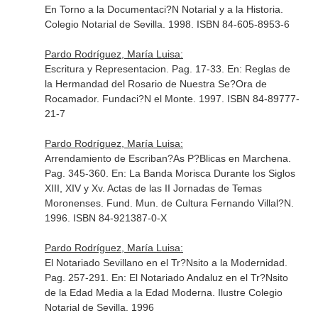
En Torno a la Documentaci?N Notarial y a la Historia
.
Colegio Notarial de Sevilla. 1998. ISBN 84-605-8953-6
Pardo Rodríguez, María Luisa:
Escritura y Representacion. Pag. 17-33.
En: Reglas de
la Hermandad del Rosario de Nuestra Se?Ora de
Rocamador
. Fundaci?N el Monte. 1997. ISBN 84-89777-
21-7
Pardo Rodríguez, María Luisa:
Arrendamiento de Escriban?As P?Blicas en Marchena.
Pag. 345-360.
En: La Banda Morisca Durante los Siglos
XIII, XIV y Xv. Actas de las II Jornadas de Temas
Moronenses
. Fund. Mun. de Cultura Fernando Villal?N.
1996. ISBN 84-921387-0-X
Pardo Rodríguez, María Luisa:
El Notariado Sevillano en el Tr?Nsito a la Modernidad.
Pag. 257-291.
En: El Notariado Andaluz en el Tr?Nsito
de la Edad Media a la Edad Moderna
. Ilustre Colegio
Notarial de Sevilla. 1996