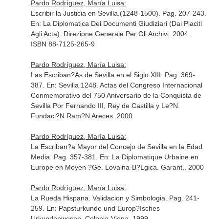
Pardo Rodríguez, María Luisa:
Escribir la Justicia en Sevilla.(1248-1500). Pag. 207-243.
En: La Diplomatica Dei Documenti Giudiziari (Dai Placiti
Agli Acta)
. Direzione Generale Per Gli Archivi. 2004.
ISBN 88-7125-265-9
Pardo Rodríguez, María Luisa:
Las Escriban?As de Sevilla en el Siglo XIII. Pag. 369-
387.
En: Sevilla 1248. Actas del Congreso Internacional
Conmemorativo del 750 Aniversario de la Conquista de
Sevilla Por Fernando III, Rey de Castilla y Le?N
.
Fundaci?N Ram?N Areces. 2000
Pardo Rodríguez, María Luisa:
La Escriban?a Mayor del Concejo de Sevilla en la Edad
Media. Pag. 357-381.
En: La Diplomatique Urbaine en
Europe en Moyen ?Ge
. Lovaina-B?Lgica. Garant,. 2000
Pardo Rodríguez, María Luisa:
La Rueda Hispana. Validacion y Simbologia. Pag. 241-
259.
En: Papsturkunde und Europ?Isches
Urkundenwesen
. Colonia-Viena. 1999