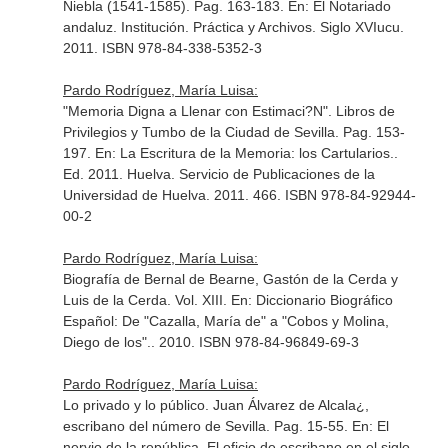
Niebla (1541-1585). Pag. 163-183.
En: El Notariado
andaluz. Institución. Práctica y Archivos. Siglo XVIucu
.
2011. ISBN 978-84-338-5352-3
Pardo Rodríguez, María Luisa:
"Memoria Digna a Llenar con Estimaci?N". Libros de
Privilegios y Tumbo de la Ciudad de Sevilla. Pag. 153-
197.
En: La Escritura de la Memoria: los Cartularios.
.
Ed. 2011. Huelva. Servicio de Publicaciones de la
Universidad de Huelva. 2011. 466. ISBN 978-84-92944-
00-2
Pardo Rodríguez, María Luisa:
Biografía de Bernal de Bearne, Gastón de la Cerda y
Luis de la Cerda. Vol. XIII.
En: Diccionario Biográfico
Español: De "Cazalla, María de" a "Cobos y Molina,
Diego de los".
. 2010. ISBN 978-84-96849-69-3
Pardo Rodríguez, María Luisa:
Lo privado y lo público. Juan Álvarez de Alcala¿,
escribano del número de Sevilla. Pag. 15-55.
En: El
nervio de la república. El oficio de escribano en el siglo