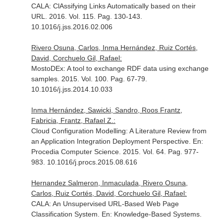
CALA: ClAssifying Links Automatically based on their
URL. 2016. Vol. 115. Pag. 130-143.
10.1016/j.jss.2016.02.006
Rivero Osuna, Carlos, Inma Hernández, Ruiz Cortés,
David, Corchuelo Gil, Rafael:
MostoDEx: A tool to exchange RDF data using exchange
samples. 2015. Vol. 100. Pag. 67-79.
10.1016/j.jss.2014.10.033
Inma Hernández, Sawicki, Sandro, Roos Frantz,
Fabricia, Frantz, Rafael Z.:
Cloud Configuration Modelling: A Literature Review from
an Application Integration Deployment Perspective.
En:
Procedia Computer Science
. 2015. Vol. 64. Pag. 977-
983. 10.1016/j.procs.2015.08.616
Hernandez Salmeron, Inmaculada, Rivero Osuna,
Carlos, Ruiz Cortés, David, Corchuelo Gil, Rafael:
CALA: An Unsupervised URL-Based Web Page
Classification System.
En: Knowledge-Based Systems
.