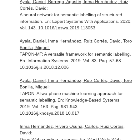
Ayala, Daniel, Borrego, Agustín, Inma Hernández, Ruiz
Cortés, David:
A neural network for semantic labelling of structured
information.
En: Expert Systems With Applications
. 2020.
Vol. 143. 10.1016/j.eswa.2019.113053
Ayala, Daniel, Inma Hernández, Ruiz Cortés, David, Toro
Bonilla, Miguel:
TAPON-MT: A versatile framework for semantic labelling.
En: Information Systems
. 2019. Vol. 83. Pag. 57-68.
10.1016/j.is.2018.12.006
Ayala, Daniel, Inma Hernández, Ruiz Cortés, David, Toro
Bonilla, Miguel:
TAPON: A two-phase machine learning approach for
semantic labelling.
En: Knowledge-Based Systems
.
2019. Vol. 163. Pag. 931-943.
10.1016/j.knosys.2018.10.017
Inma Hernández, Rivero Osuna, Carlos, Ruiz Cortés,
David:
Deep Web crawling: a survey.
En: World Wide Web
.