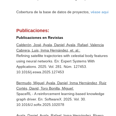
Cobertura de la base de datos de proyectos,
véase aqui
Publicaciones:
Publicaciones en Revistas
Calderón, José, Ayala, Daniel, Ayala, Rafael, Valencia
Cabrera, Luis, Inma Hernández, et. al.:
Refining satellite trajectories with celestial body features
using neural networks.
En: Expert Systems With
Applications
. 2025. Vol. 281. Núm. 127453.
10.1016/j.eswa.2025.127453
Bermudo, Miguel, Ayala, Daniel, Inma Hernández, Ruiz
Cortés, David, Toro Bonilla, Miguel:
SpaceRL - A reinforcement learning-based knowledge
graph driver.
En: SoftwareX
. 2025. Vol. 30.
10.1016/J.softx.2025.102078
Ayala, Daniel, Ayala, Rafael, Inma Hernández, Rivero