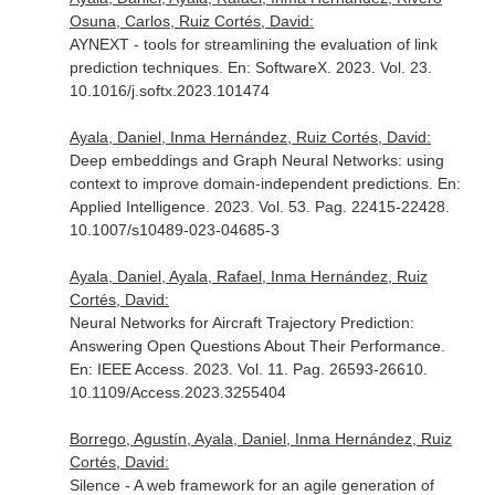
Osuna, Carlos, Ruiz Cortés, David:
AYNEXT - tools for streamlining the evaluation of link
prediction techniques.
En: SoftwareX
. 2023. Vol. 23.
10.1016/j.softx.2023.101474
Ayala, Daniel, Inma Hernández, Ruiz Cortés, David:
Deep embeddings and Graph Neural Networks: using
context to improve domain-independent predictions.
En:
Applied Intelligence
. 2023. Vol. 53. Pag. 22415-22428.
10.1007/s10489-023-04685-3
Ayala, Daniel, Ayala, Rafael, Inma Hernández, Ruiz
Cortés, David:
Neural Networks for Aircraft Trajectory Prediction:
Answering Open Questions About Their Performance.
En: IEEE Access
. 2023. Vol. 11. Pag. 26593-26610.
10.1109/Access.2023.3255404
Borrego, Agustín, Ayala, Daniel, Inma Hernández, Ruiz
Cortés, David:
Silence - A web framework for an agile generation of