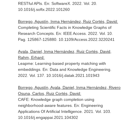
RESTful APIs.
En: SoftwareX
. 2022. Vol. 20.
10.1016/j.softx.2022.101260
Borrego, Agustín, Inma Hernández, Ruiz Cortés, David:
Completing Scientific Facts in Knowledge Graphs of
Research Concepts.
En: IEEE Access
. 2022. Vol. 10.
Pag. 125867-125880. 10.1109/Access.2022.3220241
Ayala, Daniel, Inma Hernández, Ruiz Cortés, David,
Rahm, Erhard:
Leapme: Learning-based property matching with
embeddings.
En: Data and Knowledge Engineering
.
2022. Vol. 137. 10.1016/j.datak.2021.101943
Borrego, Agustín, Ayala, Daniel, Inma Hernández, Rivero
Osuna, Carlos, Ruiz Cortés, David:
CAFE: Knowledge graph completion using
neighborhood-aware features.
En: Engineering
Applications Of Artificial Intelligence
. 2021. Vol. 103.
10.1016/j.engappai.2021.104302