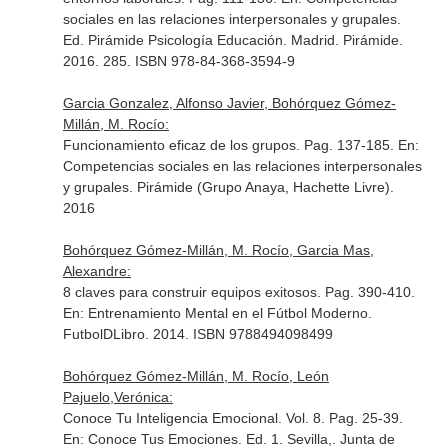
sociales en las relaciones interpersonales y grupales
.
Ed. Pirámide Psicología Educación. Madrid. Pirámide.
2016. 285. ISBN 978-84-368-3594-9
Garcia Gonzalez, Alfonso Javier, Bohórquez Gómez-
Millán, M. Rocío:
Funcionamiento eficaz de los grupos. Pag. 137-185.
En:
Competencias sociales en las relaciones interpersonales
y grupales
. Pirámide (Grupo Anaya, Hachette Livre).
2016
Bohórquez Gómez-Millán, M. Rocío, Garcia Mas,
Alexandre:
8 claves para construir equipos exitosos. Pag. 390-410.
En: Entrenamiento Mental en el Fútbol Moderno
.
FutbolDLibro. 2014. ISBN 9788494098499
Bohórquez Gómez-Millán, M. Rocío, León
Pajuelo,Verónica:
Conoce Tu Inteligencia Emocional. Vol. 8. Pag. 25-39.
En: Conoce Tus Emociones
. Ed. 1. Sevilla,. Junta de