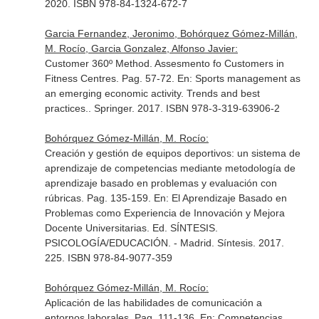
2020. ISBN 978-84-1324-672-7
Garcia Fernandez, Jeronimo, Bohórquez Gómez-Millán,
M. Rocío, Garcia Gonzalez, Alfonso Javier:
Customer 360º Method. Assesmento fo Customers in
Fitness Centres. Pag. 57-72.
En: Sports management as
an emerging economic activity. Trends and best
practices.
. Springer. 2017. ISBN 978-3-319-63906-2
Bohórquez Gómez-Millán, M. Rocío:
Creación y gestión de equipos deportivos: un sistema de
aprendizaje de competencias mediante metodología de
aprendizaje basado en problemas y evaluación con
rúbricas. Pag. 135-159.
En: El Aprendizaje Basado en
Problemas como Experiencia de Innovación y Mejora
Docente Universitarias
. Ed. SÍNTESIS.
PSICOLOGÍA/EDUCACIÓN. - Madrid. Síntesis. 2017.
225. ISBN 978-84-9077-359
Bohórquez Gómez-Millán, M. Rocío:
Aplicación de las habilidades de comunicación a
entornos laborales. Pag. 111-136.
En: Competencias