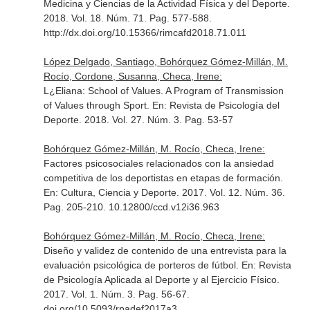
Medicina y Ciencias de la Actividad Física y del Deporte
.
2018. Vol. 18. Núm. 71. Pag. 577-588.
http://dx.doi.org/10.15366/rimcafd2018.71.011
López Delgado, Santiago, Bohórquez Gómez-Millán, M.
Rocío, Cordone, Susanna, Checa, Irene:
L¿Eliana: School of Values. A Program of Transmission
of Values through Sport.
En: Revista de Psicología del
Deporte
. 2018. Vol. 27. Núm. 3. Pag. 53-57
Bohórquez Gómez-Millán, M. Rocío, Checa, Irene:
Factores psicosociales relacionados con la ansiedad
competitiva de los deportistas en etapas de formación.
En: Cultura, Ciencia y Deporte
. 2017. Vol. 12. Núm. 36.
Pag. 205-210. 10.12800/ccd.v12i36.963
Bohórquez Gómez-Millán, M. Rocío, Checa, Irene:
Diseño y validez de contenido de una entrevista para la
evaluación psicológica de porteros de fútbol.
En: Revista
de Psicología Aplicada al Deporte y al Ejercicio Físico
.
2017. Vol. 1. Núm. 3. Pag. 56-67.
doi.org/10.5093/rpadef2017a3