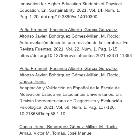
Innovation for Higher Education Students of Physical
Education.
En: Sustainability
. 2021. Vol. 14. Núm. 1.
Pag. 1-20. doi.org/10.3390/su14010300
Peña Froment, Facundo Alberto, Garcia Gonzalez,
Alfonso Javier, Bohórquez Gómez-Millán, M. Rocío:
Autorevelación docente: una revisión de la literatura.
En:
Revista Fuentes
. 2021. Vol. 22. Núm. 1. Pag. 1-15.
https://doi.org/10.12795/revistafuentes.2021.v23.i1.11383
Peña Froment, Facundo Alberto, Garcia Gonzalez,
Alfonso Javier, Bohórquez Gómez-Millán, M. Rocío,
Checa, Irene:
Adaptación y Validación en Español de la Escala de
Motivación Estado en Estudiantes Universitarios.
En:
Revista Iberoamericana de Diagnóstico y Evaluación
Psicológica
. 2021. Vol. 58. Núm. 1. Pag. 117-126.
10.21865/Ridep58.1.10
Checa, Irene, Bohórquez Gómez-Millán, M. Rocío,
Arnau, Victor M, Tomás, José Manuel: