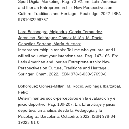
Sport Digital Marketing. Pag. 70-92.
En: Latin American
and Iberian Entrepreneurship: New Perspectives on
Culture, Traditions and Heritage.
. Routledge. 2022. ISBN
9781032298757
Lara Bocanegra, Alejandro, Garcia Fernandez,
Jeronimo, Bohórquez Gómez-Millán, M. Rocío,
González Serrano, María Huertas:
Intrapreneurship in tennis: Tell me who you are..and I
will tell you what your intentions are. Pag. 147-166.
En:
Latin American and Iberian Entrepreneurship: New
Perspectives on Culture, Traditions and Heritage.
.
Springer, Cham. 2022. ISBN 978-3-030-97699-6
Bohórquez Gómez-Millán, M. Rocío, Arbinaga Ibarzábal,
Félix:
Determinantes socio-perceptivos en la evaluación y el
juicio deportivo. Pag. 189-207.
En: El arbitraje y juicio
deportivo: un análisis desde la Pedagogía y la
Psicología.
. Barcelona. Octaedro. 2022. ISBN 978-84-
19023-81-0