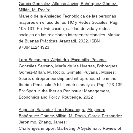
Garcia Gonzalez, Alfonso Javier, Bohórquez Gómez-
Millán, M. Rocío:
Manejo de la Ansiedad Tecnológica de las personas
mayores en el uso de las TIC y Redes Sociales. Pag.
105-131.
En: Educación, calidad de vida y redes
sociales en las relaciones intergeneracionales. Manual
de Buenas Prácticas
. Aranzadi. 2022. ISBN
9788411244923
Lara Bocanegra, Alejandro, Escamilla, Paloma,
González Serrano, María de las Huertas, Bohórquez
Gómez-Millán, M. Rocío, Grimaldi Puyana , Moises:
Sports entrepreneurship and intrapreneurship in the
Iberian Peninsula: A bibliometric analysis. Pag. 123-139.
En: Sport in the Iberian Peninsula: Management,
Economics and Policy
. Routledge. 2022
Angosto, Salvador, Lara Bocanegra, Alejandro,
Bohórquez Gómez-Millán, M. Rocío, Garcia Fernandez,
Jeronimo, Zhang, James:
Challenges in Sport Marketing: A Systematic Review of