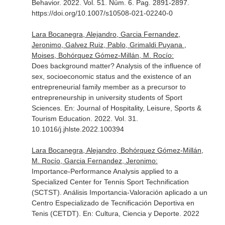
Behavior
. 2022. Vol. 51. Núm. 6. Pag. 2891-2897.
https://doi.org/10.1007/s10508-021-02240-0
Lara Bocanegra, Alejandro, Garcia Fernandez,
Jeronimo, Galvez Ruiz, Pablo, Grimaldi Puyana ,
Moises, Bohórquez Gómez-Millán, M. Rocío:
Does background matter? Analysis of the influence of
sex, socioeconomic status and the existence of an
entrepreneurial family member as a precursor to
entrepreneurship in university students of Sport
Sciences.
En: Journal of Hospitality, Leisure, Sports &
Tourism Education
. 2022. Vol. 31.
10.1016/j.jhlste.2022.100394
Lara Bocanegra, Alejandro, Bohórquez Gómez-Millán,
M. Rocío, Garcia Fernandez, Jeronimo:
Importance-Performance Analysis applied to a
Specialized Center for Tennis Sport Technification
(SCTST). Análisis Importancia-Valoración aplicado a un
Centro Especializado de Tecnificación Deportiva en
Tenis (CETDT).
En: Cultura, Ciencia y Deporte
. 2022