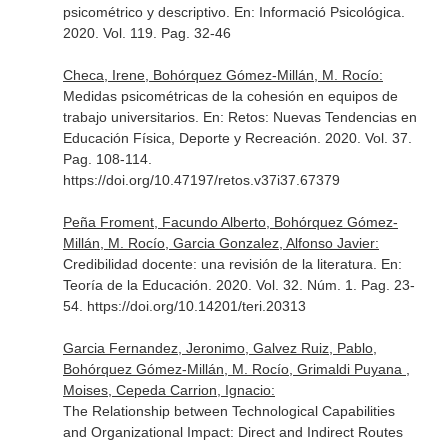
psicométrico y descriptivo.
En: Informació Psicológica
.
2020. Vol. 119. Pag. 32-46
Checa, Irene, Bohórquez Gómez-Millán, M. Rocío:
Medidas psicométricas de la cohesión en equipos de
trabajo universitarios.
En: Retos: Nuevas Tendencias en
Educación Física, Deporte y Recreación
. 2020. Vol. 37.
Pag. 108-114.
https://doi.org/10.47197/retos.v37i37.67379
Peña Froment, Facundo Alberto, Bohórquez Gómez-
Millán, M. Rocío, Garcia Gonzalez, Alfonso Javier:
Credibilidad docente: una revisión de la literatura.
En:
Teoría de la Educación
. 2020. Vol. 32. Núm. 1. Pag. 23-
54. https://doi.org/10.14201/teri.20313
Garcia Fernandez, Jeronimo, Galvez Ruiz, Pablo,
Bohórquez Gómez-Millán, M. Rocío, Grimaldi Puyana ,
Moises, Cepeda Carrion, Ignacio:
The Relationship between Technological Capabilities
and Organizational Impact: Direct and Indirect Routes