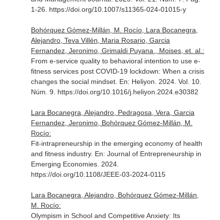
1-26. https://doi.org/10.1007/s11365-024-01015-y
Bohórquez Gómez-Millán, M. Rocío, Lara Bocanegra,
Alejandro, Teva Villén, Maria Rosario, Garcia
Fernandez, Jeronimo, Grimaldi Puyana , Moises, et. al.:
From e-service quality to behavioral intention to use e-
fitness services post COVID-19 lockdown: When a crisis
changes the social mindset.
En: Heliyon
. 2024. Vol. 10.
Núm. 9. https://doi.org/10.1016/j.heliyon.2024.e30382
Lara Bocanegra, Alejandro, Pedragosa, Vera, Garcia
Fernandez, Jeronimo, Bohórquez Gómez-Millán, M.
Rocío:
Fit-intrapreneurship in the emerging economy of health
and fitness industry.
En: Journal of Entrepreneurship in
Emerging Economies
. 2024.
https://doi.org/10.1108/JEEE-03-2024-0115
Lara Bocanegra, Alejandro, Bohórquez Gómez-Millán,
M. Rocío:
Olympism in School and Competitive Anxiety: Its