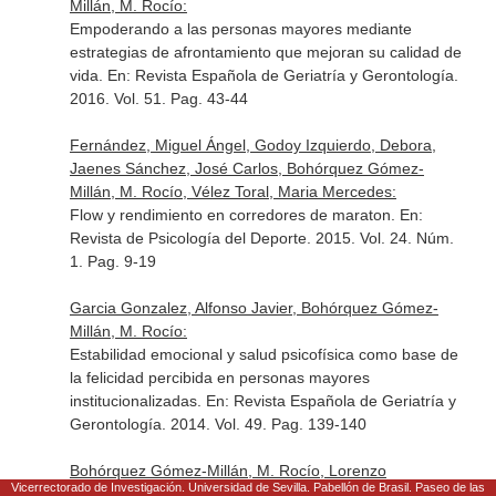
Millán, M. Rocío:
Empoderando a las personas mayores mediante
estrategias de afrontamiento que mejoran su calidad de
vida.
En: Revista Española de Geriatría y Gerontología
.
2016. Vol. 51. Pag. 43-44
Fernández, Miguel Ángel, Godoy Izquierdo, Debora,
Jaenes Sánchez, José Carlos, Bohórquez Gómez-
Millán, M. Rocío, Vélez Toral, Maria Mercedes:
Flow y rendimiento en corredores de maraton.
En:
Revista de Psicología del Deporte
. 2015. Vol. 24. Núm.
1. Pag. 9-19
Garcia Gonzalez, Alfonso Javier, Bohórquez Gómez-
Millán, M. Rocío:
Estabilidad emocional y salud psicofísica como base de
la felicidad percibida en personas mayores
institucionalizadas.
En: Revista Española de Geriatría y
Gerontología
. 2014. Vol. 49. Pag. 139-140
Bohórquez Gómez-Millán, M. Rocío, Lorenzo
Vicerrectorado de Investigación. Universidad de Sevilla. Pabellón de Brasil. Paseo de las
Fernández, Macarena: