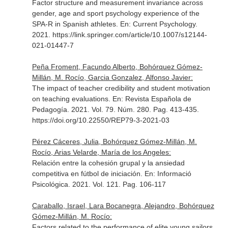
Factor structure and measurement invariance across
gender, age and sport psychology experience of the
SPA-R in Spanish athletes.
En: Current Psychology
.
2021. https://link.springer.com/article/10.1007/s12144-
021-01447-7
Peña Froment, Facundo Alberto, Bohórquez Gómez-
Millán, M. Rocío, Garcia Gonzalez, Alfonso Javier:
The impact of teacher credibility and student motivation
on teaching evaluations.
En: Revista Española de
Pedagogía
. 2021. Vol. 79. Núm. 280. Pag. 413-435.
https://doi.org/10.22550/REP79-3-2021-03
Pérez Cáceres, Julia, Bohórquez Gómez-Millán, M.
Rocío, Arias Velarde, María de los Angeles:
Relación entre la cohesión grupal y la ansiedad
competitiva en fútbol de iniciación.
En: Informació
Psicológica
. 2021. Vol. 121. Pag. 106-117
Caraballo, Israel, Lara Bocanegra, Alejandro, Bohórquez
Gómez-Millán, M. Rocío:
Factors related to the performance of elite young sailors