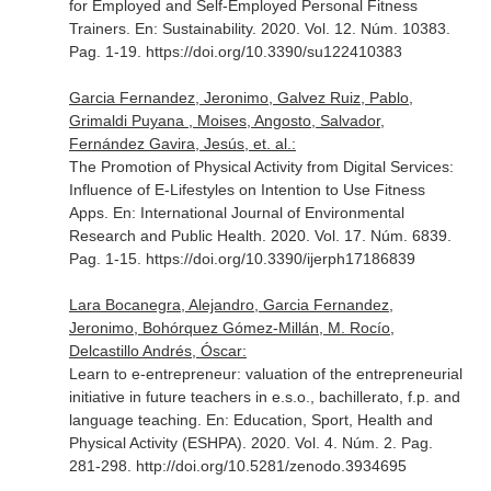
for Employed and Self-Employed Personal Fitness
Trainers.
En: Sustainability
. 2020. Vol. 12. Núm. 10383.
Pag. 1-19. https://doi.org/10.3390/su122410383
Garcia Fernandez, Jeronimo, Galvez Ruiz, Pablo,
Grimaldi Puyana , Moises, Angosto, Salvador,
Fernández Gavira, Jesús, et. al.:
The Promotion of Physical Activity from Digital Services:
Influence of E-Lifestyles on Intention to Use Fitness
Apps.
En: International Journal of Environmental
Research and Public Health
. 2020. Vol. 17. Núm. 6839.
Pag. 1-15. https://doi.org/10.3390/ijerph17186839
Lara Bocanegra, Alejandro, Garcia Fernandez,
Jeronimo, Bohórquez Gómez-Millán, M. Rocío,
Delcastillo Andrés, Óscar:
Learn to e-entrepreneur: valuation of the entrepreneurial
initiative in future teachers in e.s.o., bachillerato, f.p. and
language teaching.
En: Education, Sport, Health and
Physical Activity (ESHPA)
. 2020. Vol. 4. Núm. 2. Pag.
281-298. http://doi.org/10.5281/zenodo.3934695