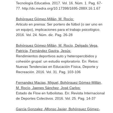
Tecnología Educativa
. 2017. Vol. 16. Núm. 1. Pag. 67-
77. http://dx.medra.org/10.17398/1695-288X.16.1.67
Bohórquez Gómez-Millán, M. Rocío:
Articulo en prensa: Ser portero de fútbol (o ser uno en
un equipo), implicaciones para el trabajo psicológico.
2016. Vol. 24. Núm. dic. Pag. 26-28
Bohórquez Gómez-Millán, M. Rocío, Delgado Vega,
Patricia, Fernández Gavira, Jesús:
Rendimientos deportivos auto y heteropercibidos y
cohesión grupal: un estudio exploratorio.
En: Retos:
Nuevas Tendencias en Educación Física, Deporte y
Recreación
. 2016. Vol. 31. Pag. 103-106
Fernandez Macias, Miguel, Bohórquez Gómez-Millán,
M. Rocío, Jaenes Sánchez, José Carlos:
Estado de Flow en futbolistas.
En: Revista Internacional
de Deportes Colectivos
. 2016. Vol. 25. Pag. 14-37
Garcia Gonzalez, Alfonso Javier, Bohórquez Gómez-