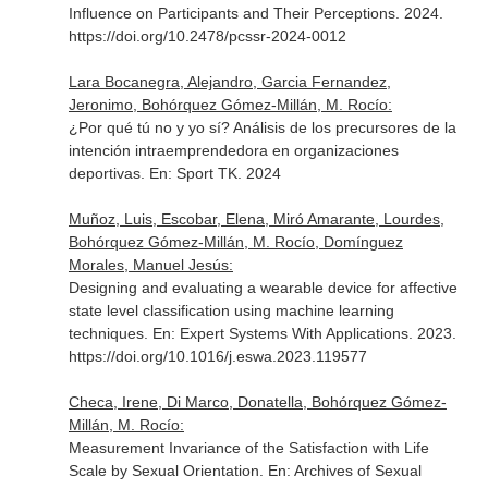
Influence on Participants and Their Perceptions. 2024.
https://doi.org/10.2478/pcssr-2024-0012
Lara Bocanegra, Alejandro, Garcia Fernandez,
Jeronimo, Bohórquez Gómez-Millán, M. Rocío:
¿Por qué tú no y yo sí? Análisis de los precursores de la
intención intraemprendedora en organizaciones
deportivas.
En: Sport TK
. 2024
Muñoz, Luis, Escobar, Elena, Miró Amarante, Lourdes,
Bohórquez Gómez-Millán, M. Rocío, Domínguez
Morales, Manuel Jesús:
Designing and evaluating a wearable device for affective
state level classification using machine learning
techniques.
En: Expert Systems With Applications
. 2023.
https://doi.org/10.1016/j.eswa.2023.119577
Checa, Irene, Di Marco, Donatella, Bohórquez Gómez-
Millán, M. Rocío:
Measurement Invariance of the Satisfaction with Life
Scale by Sexual Orientation.
En: Archives of Sexual