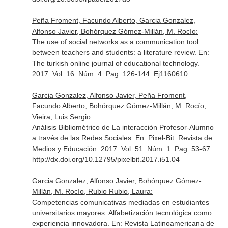
Peña Froment, Facundo Alberto, Garcia Gonzalez,
Alfonso Javier, Bohórquez Gómez-Millán, M. Rocío:
The use of social networks as a communication tool
between teachers and students: a literature review.
En:
The turkish online journal of educational technology
.
2017. Vol. 16. Núm. 4. Pag. 126-144. Ej1160610
Garcia Gonzalez, Alfonso Javier, Peña Froment,
Facundo Alberto, Bohórquez Gómez-Millán, M. Rocío,
Vieira, Luis Sergio:
Análisis Bibliométrico de La interacción Profesor-Alumno
a través de las Redes Sociales.
En: Pixel-Bit: Revista de
Medios y Educación
. 2017. Vol. 51. Núm. 1. Pag. 53-67.
http://dx.doi.org/10.12795/pixelbit.2017.i51.04
Garcia Gonzalez, Alfonso Javier, Bohórquez Gómez-
Millán, M. Rocío, Rubio Rubio, Laura:
Competencias comunicativas mediadas en estudiantes
universitarios mayores. Alfabetización tecnológica como
experiencia innovadora.
En: Revista Latinoamericana de