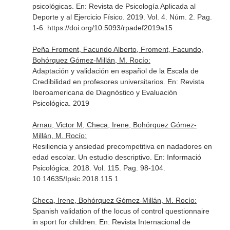
psicológicas.
En: Revista de Psicología Aplicada al
Deporte y al Ejercicio Físico
. 2019. Vol. 4. Núm. 2. Pag.
1-6. https://doi.org/10.5093/rpadef2019a15
Peña Froment, Facundo Alberto, Froment, Facundo,
Bohórquez Gómez-Millán, M. Rocío:
Adaptación y validación en español de la Escala de
Credibilidad en profesores universitarios.
En: Revista
Iberoamericana de Diagnóstico y Evaluación
Psicológica
. 2019
Arnau, Victor M, Checa, Irene, Bohórquez Gómez-
Millán, M. Rocío:
Resiliencia y ansiedad precompetitiva en nadadores en
edad escolar. Un estudio descriptivo.
En: Informació
Psicológica
. 2018. Vol. 115. Pag. 98-104.
10.14635/Ipsic.2018.115.1
Checa, Irene, Bohórquez Gómez-Millán, M. Rocío:
Spanish validation of the locus of control questionnaire
in sport for children.
En: Revista Internacional de