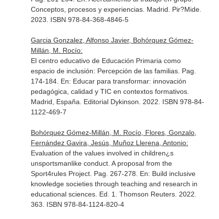
Conceptos, procesos y experiencias
. Madrid. Pir?Mide.
2023. ISBN 978-84-368-4846-5
Garcia Gonzalez, Alfonso Javier, Bohórquez Gómez-
Millán, M. Rocío:
El centro educativo de Educación Primaria como
espacio de inclusión: Percepción de las familias. Pag.
174-184.
En: Educar para transformar: innovación
pedagógica, calidad y TIC en contextos formativos
.
Madrid, España. Editorial Dykinson. 2022. ISBN 978-84-
1122-469-7
Bohórquez Gómez-Millán, M. Rocío, Flores, Gonzalo,
Fernández Gavira, Jesús, Muñoz Llerena, Antonio:
Evaluation of the values involved in children¿s
unsportsmanlike conduct. A proposal from the
Sport4rules Project. Pag. 267-278.
En: Build inclusive
knowledge societies through teaching and research in
educational sciences
. Ed. 1. Thomson Reuters. 2022.
363. ISBN 978-84-1124-820-4