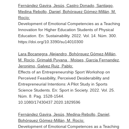
Fernández Gavira, Jesús, Castro Donado, Santiago,
Medina Rebollo, Daniel, Bohórquez Gómez-Millán, M.
Rocío:
Development of Emotional Competencies as a Teaching
Innovation for Higher Education Students of Physical
Education.
En: Sustainability
. 2022. Vol. 14. Núm. 300.
https://doi.org/10.3390/su14010300
Lara Bocanegra, Alejandro, Bohórquez Gómez-Millán,
M. Rocío, Grimaldi Puyana , Moises, Garcia Fernandez,
Jeronimo, Galvez Ruiz, Pablo:
Effects of an Entrepreneurship Sport Workshop on
Perceived Feasibility, Perceived Desiderability and
Entrepreneurial Intentions: A Pilot Study in Sports
Science Students.
En: Sport in Society
. 2022. Vol. 25.
Núm. 8. Pag. 1528-1544.
10.1080/17430437.2020.1829596
Fernández Gavira, Jesús, Medina-Rebollo, Daniel,
Bohórquez Gómez-Millán, M. Rocío:
Development of Emotional Competences as a Teaching