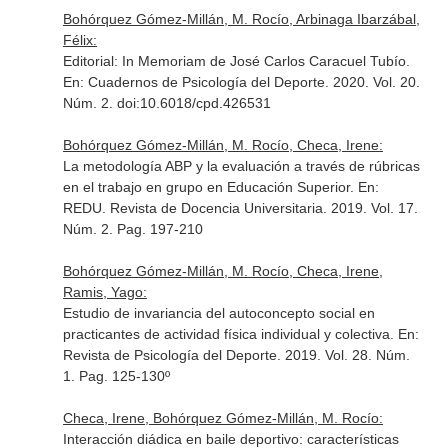
Bohórquez Gómez-Millán, M. Rocío, Arbinaga Ibarzábal,
Félix:
Editorial: In Memoriam de José Carlos Caracuel Tubío.
En: Cuadernos de Psicología del Deporte
. 2020. Vol. 20.
Núm. 2. doi:10.6018/cpd.426531
Bohórquez Gómez-Millán, M. Rocío, Checa, Irene:
La metodología ABP y la evaluación a través de rúbricas
en el trabajo en grupo en Educación Superior.
En:
REDU. Revista de Docencia Universitaria
. 2019. Vol. 17.
Núm. 2. Pag. 197-210
Bohórquez Gómez-Millán, M. Rocío, Checa, Irene,
Ramis, Yago:
Estudio de invariancia del autoconcepto social en
practicantes de actividad física individual y colectiva.
En:
Revista de Psicología del Deporte
. 2019. Vol. 28. Núm.
1. Pag. 125-130º
Checa, Irene, Bohórquez Gómez-Millán, M. Rocío:
Interacción diádica en baile deportivo: características