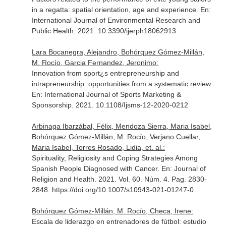
in a regatta: spatial orientation, age and experience.
En:
International Journal of Environmental Research and
Public Health
. 2021. 10.3390/ijerph18062913
Lara Bocanegra, Alejandro, Bohórquez Gómez-Millán,
M. Rocío, Garcia Fernandez, Jeronimo:
Innovation from sport¿s entrepreneurship and
intrapreneurship: opportunities from a systematic review.
En: International Journal of Sports Marketing &
Sponsorship
. 2021. 10.1108/Ijsms-12-2020-0212
Arbinaga Ibarzábal, Félix, Mendoza Sierra, Maria Isabel,
Bohórquez Gómez-Millán, M. Rocío, Verjano Cuellar,
Maria Isabel, Torres Rosado, Lidia, et. al.:
Spirituality, Religiosity and Coping Strategies Among
Spanish People Diagnosed with Cancer.
En: Journal of
Religion and Health
. 2021. Vol. 60. Núm. 4. Pag. 2830-
2848. https://doi.org/10.1007/s10943-021-01247-0
Bohórquez Gómez-Millán, M. Rocío, Checa, Irene:
Escala de liderazgo en entrenadores de fútbol: estudio