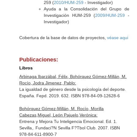
259 (
2010/HUM-259
- Investigador)
Ayuda a la Consolidación del Grupo de
Investigación HUM-259 (
2009/HUM-259
-
Investigador)
Cobertura de la base de datos de proyectos,
véase aqui
Publicaciones:
Libros
Arbinaga Ibarzábal, Félix, Bohórquez Gómez-Millán, M.
Rocío, Jodra Jimenez, Pablo:
La igualdad de género desde la psicología del deporte.
España. Fepd. 2019. 632. ISBN 978-84-09-12628-6
Bohórquez Gómez-Millán, M. Rocío, Morilla
Cabezas,Miguel, León Pajuelo,Verónica:
Entrena y Mejora Tu Inteligencia Emocional. Ed. 1.
Sevilla,. Fundaci?N Sevilla F?Tbol Club. 2007. ISBN
978-84-611-8900-7