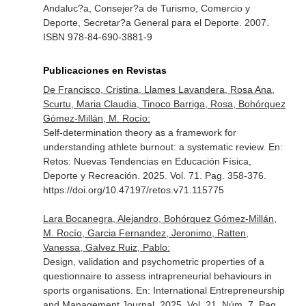
Andaluc?a, Consejer?a de Turismo, Comercio y
Deporte, Secretar?a General para el Deporte. 2007.
ISBN 978-84-690-3881-9
Publicaciones en Revistas
De Francisco, Cristina, Llames Lavandera, Rosa Ana,
Scurtu, Maria Claudia, Tinoco Barriga, Rosa, Bohórquez
Gómez-Millán, M. Rocío:
Self-determination theory as a framework for
understanding athlete burnout: a systematic review.
En:
Retos: Nuevas Tendencias en Educación Física,
Deporte y Recreación
. 2025. Vol. 71. Pag. 358-376.
https://doi.org/10.47197/retos.v71.115775
Lara Bocanegra, Alejandro, Bohórquez Gómez-Millán,
M. Rocío, Garcia Fernandez, Jeronimo, Ratten,
Vanessa, Galvez Ruiz, Pablo:
Design, validation and psychometric properties of a
questionnaire to assess intrapreneurial behaviours in
sports organisations.
En: International Entrepreneurship
and Management Journal
. 2025. Vol. 21. Núm. 7. Pag.